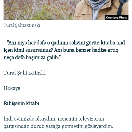
İNFOQRAFIKA
AZƏRBAYCAN ƏDƏBIYYATI KITABXANASI
MISSIYAMIZ
BIZI IZLƏ
KARIKATURA
İSLAM VƏ DEMOKRATIYA
PEŞƏ ETIKASI VƏ JURNALISTIKA STANDARTLARIMIZ
Tural Şahtaxtinski
İZ - MƏDƏNIYYƏT PROQRAMI
MATERIALLARIMIZDAN ISTIFADƏ
AZADLIQRADIOSU MOBIL TELEFONUNUZDA
RFE/RL-in bütün saytları
-
“Axı niyə hər dəfə o qadının səhvini görür, kitaba and
BIZIMLƏ ƏLAQƏ
içən kimi susursunuz? Axı buna bənzər hadisə artıq
neçə dəfə başımıza gəlib."
XƏBƏR BÜLLETENLƏRIMIZ
Tural Şahtaxtinski
Hekayə
Fahişənin kitabı
İndi evimizdə olsaydım, nənəmin televizorun
qarşısından durub yatağa getməsini gözləyərdim.