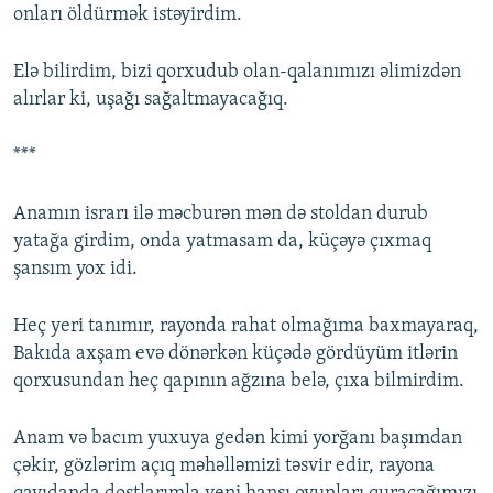
onları öldürmək istəyirdim.
Elə bilirdim, bizi qorxudub olan-qalanımızı əlimizdən
alırlar ki, uşağı sağaltmayacağıq.
***
Anamın israrı ilə məcburən mən də stoldan durub
yatağa girdim, onda yatmasam da, küçəyə çıxmaq
şansım yox idi.
Heç yeri tanımır, rayonda rahat olmağıma baxmayaraq,
Bakıda axşam evə dönərkən küçədə gördüyüm itlərin
qorxusundan heç qapının ağzına belə, çıxa bilmirdim.
Anam və bacım yuxuya gedən kimi yorğanı başımdan
çəkir, gözlərim açıq məhəlləmizi təsvir edir, rayona