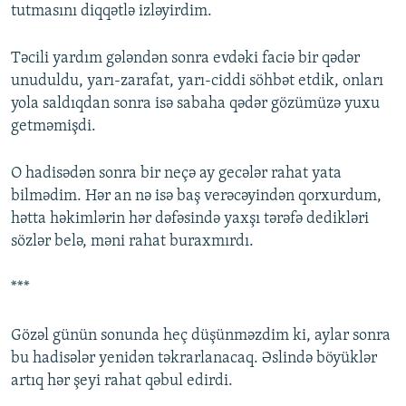
tutmasını diqqətlə izləyirdim.
Təcili yardım gələndən sonra evdəki faciə bir qədər
unuduldu, yarı-zarafat, yarı-ciddi söhbət etdik, onları
yola saldıqdan sonra isə sabaha qədər gözümüzə yuxu
getməmişdi.
O hadisədən sonra bir neçə ay gecələr rahat yata
bilmədim. Hər an nə isə baş verəcəyindən qorxurdum,
hətta həkimlərin hər dəfəsində yaxşı tərəfə dedikləri
sözlər belə, məni rahat buraxmırdı.
***
Gözəl günün sonunda heç düşünməzdim ki, aylar sonra
bu hadisələr yenidən təkrarlanacaq. Əslində böyüklər
artıq hər şeyi rahat qəbul edirdi.