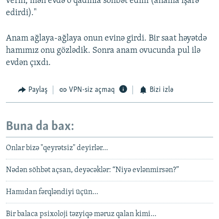
verin, mən evdə o qadınla söhbət edim (anama işarə
edirdi)."
Anam ağlaya-ağlaya onun evinə girdi. Bir saat həyətdə
hamımız onu gözlədik. Sonra anam ovucunda pul ilə
evdən çıxdı.
Paylaş
VPN-siz açmaq
Bizi izlə
Buna da bax:
Onlar bizə "qeyrətsiz" deyirlər...
Nədən söhbət açsan, deyəcəklər: “Niyə evlənmirsən?”
Hamıdan fərqləndiyi üçün...
Bir balaca psixoloji təzyiqə məruz qalan kimi...