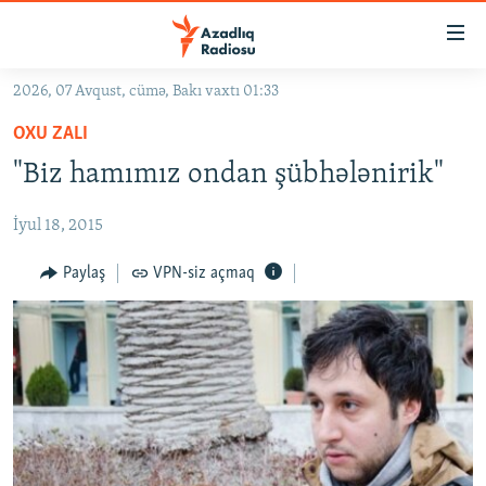
Keçid
linkləri
Əsas
2026, 07 Avqust, cümə, Bakı vaxtı 01:33
məzmuna
GÜNDƏM
OXU ZALI
qayıt
#İZAHLA
Əsas
"Biz hamımız ondan şübhələnirik"
KORRUPSIOMETR
naviqasiyaya
qayıt
İyul 18, 2015
#ƏSLINDƏ
Axtarışa
FƏRQƏ BAX
Paylaş
VPN-siz açmaq
keç
QANUNI DOĞRU
ARAŞDIRMA
MULTIMEDIA
RADIO ARXIV
VIDEO
HAQQIMIZDA
FOTOQALEREYA
OXU ZALI