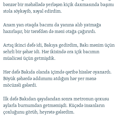
bənzər bir məhəllədə yerləşən kiçik daxmasında başımı
stola söykəyib, xəyal edirdim.
Anam yan otaqda bacımı da yanına alıb yatmağa
hazırlaşır, bir tərəfdən də məni otağa çağırırdı.
Artıq ikinci dəfə idi, Bakıya gedirdim, Bakı mənim üçün
sehrli bir şəhər idi. Hər ikisində ora içik bacımın
müalicəsi üçün getmişdik.
Hər dəfə Bakıda olanda içimdə qəribə hisslər oyanardı.
Böyük şəhərdə addımımı atdığım hər yer mənə
möcüzəli gələrdi.
İlk dəfə Bakıdan qayıdandan sonra metronun qoxusu
aylarla burnumdan getməmişdi. Küçədə insanların
çoxluğunu görüb, heyrətə gələrdim.