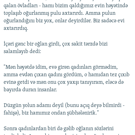
qalan övladları - hamı bizim qaldığımız evin həyətində
toplaşıb oğurlanmış pulu axtarırdı. Amma pulun
oğurlandığını biz yox, onlar deyirdilər. Biz sadəcə evi
axtarırdıq.
İçəri gənc bir oğlan girdi, çox sakit tərzdə bizi
salamlayıb dedi:
"Mən həyətdə idim, evə girən qadınları görmədim,
amma evdən çıxan qadını gördüm, o hamıdan tez çıxıb
evinə getdi və mən onu çox yaxşı tanıyıram, eləcə də
bayırda duran insanlar.
Düzgün yolun adamı deyil (bunu açıq deyə bilmirdi -
fahişə), biz hamımız ondan şübhələnirik."
Sonra qadınlardan biri də gəlib oğlanın sözlərini