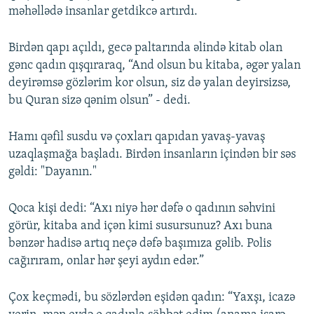
məhəllədə insanlar getdikcə artırdı.
Birdən qapı açıldı, gecə paltarında əlində kitab olan
gənc qadın qışqıraraq, “And olsun bu kitaba, əgər yalan
deyirəmsə gözlərim kor olsun, siz də yalan deyirsizsə,
bu Quran sizə qənim olsun” - dedi.
Hamı qəfil susdu və çoxları qapıdan yavaş-yavaş
uzaqlaşmağa başladı. Birdən insanların içindən bir səs
gəldi: "Dayanın."
Qoca kişi dedi: “Axı niyə hər dəfə o qadının səhvini
görür, kitaba and içən kimi susursunuz? Axı buna
bənzər hadisə artıq neçə dəfə başımıza gəlib. Polis
cağırıram, onlar hər şeyi aydın edər.”
Çox keçmədi, bu sözlərdən eşidən qadın: “Yaxşı, icazə