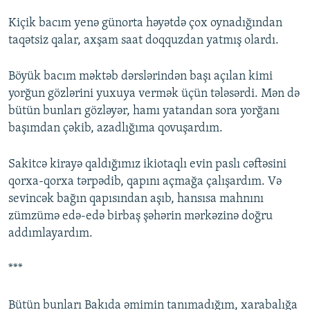
Kiçik bacım yenə günorta həyətdə çox oynadığından
taqətsiz qalar, axşam saat doqquzdan yatmış olardı.
Böyük bacım məktəb dərslərindən başı açılan kimi
yorğun gözlərini yuxuya vermək üçün tələsərdi. Mən də
bütün bunları gözləyər, hamı yatandan sora yorğanı
başımdan çəkib, azadlığıma qovuşardım.
Sakitcə kirayə qaldığımız ikiotaqlı evin paslı cəftəsini
qorxa-qorxa tərpədib, qapını açmağa çalışardım. Və
sevincək bağın qapısından aşıb, hansısa mahnını
zümzümə edə-edə birbaş şəhərin mərkəzinə doğru
addımlayardım.
***
Bütün bunları Bakıda əmimin tanımadığım, xarabalığa