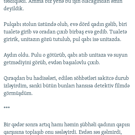
təsdiqlədi. Amma biz yenə bu işin olacağından əmin
deyildik.
Pulqabı stolun üstündə olub, evə dörd qadın gəlib, biri
tualetə girib və oradan çıxıb birbaş evə gedib. Tualetə
giririk, unitazın gözü tutulub, pul qabı isə unitazda.
Aydın oldu. Pulu o götürüb, qabı atıb unitaza və suyun
getmədiyini görüb, evdən başıalovlu çıxıb.
Qıraqdan bu hadisələri, edilən söhbətləri sakitcə durub
izləyirdim, sanki bütün bunları hansısa detektiv filmdə
görmüşdüm.
***
Bir qədər sonra artıq hamı həmin şübhəli qadının qapısı
qarşısına toplaşıb onu səsləyirdi. Evdən səs gəlmirdi,