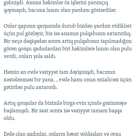
gəlmişdi. Amma həkimlər öz işlərini yarımçıq
qoymayıb, bacıma lazım olan yardımı göstərdilər.
Onlar qapının qarşısında durub bizdən yardım etdikləri
üçün pul gözləyir, biz isə anamın pulqabısını axtarırdıq.
Bir neçə dəqiqədən sonra artıq pulqabının tapılmadığını
görən qonşu qadınlardan biri həkimlərə lazım olan pulu
verdi, onları yola saldı.
Həmin an evdə vəziyyət tam dəyişmişdi, bacımın
xəstələnməsi bir yana, , evdə hamı onun müalicəsi üçün
gətirilən pulu axtarırdı.
Artıq qonşular da bizimlə birgə evin içində gəzinməyə
başlamışdı. Bir saat sonra isə vəziyyət tamam başqa
oldu.
Evdə olan qadınlar, onların həyat yoldaşları və oyaq