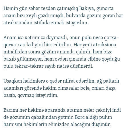
Həmin gün səhər tezdən çatmışdıq Bakıya, günorta
anam bizi xeyli gəzdirmişdi, bulvarda gözüm görən hər
atraksiondan istifadə etmək istəyirdim.
Anam isə xətrimizə dəyməzdi, onun pulu necə qorxa-
qorxa xərclədiyini hiss edirdim. Hər yeni atraksiona
mindikdən sonra gözüm anamda qalırdı, həm bizə
baxıb gülümsəyər, həm evdən çıxanda cibinə qoyduğu
pulu təkrar-təkrar sayıb nə isə düşünərdi.
Uşaqkən həkimlərə o qədər nifrət edərdim, ağ paltarlı
adamları görəndə həkim olmasalar belə, onları daşa
basıb, qovmaq istəyirdim.
Bacımı hər həkimə aparanda atamın nələr çəkdiyi indi
də gözümün qabağından getmir. Borc aldığı pulun
hamısını həkimlərin əlimizdən alacağını düşünür,