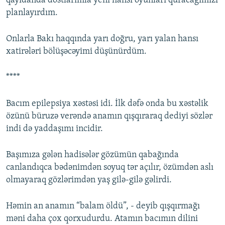
qayıdanda dostlarımla yeni hansı oyunları quracağımızı
planlayırdım.
Onlarla Bakı haqqında yarı doğru, yarı yalan hansı
xatirələri bölüşəcəyimi düşünürdüm.
****
Bacım epilepsiya xəstəsi idi. İlk dəfə onda bu xəstəlik
özünü büruzə verəndə anamın qışqıraraq dediyi sözlər
indi də yaddaşımı incidir.
Başımıza gələn hadisələr gözümün qabağında
canlandıqca bədənimdən soyuq tər açılır, özümdən aslı
olmayaraq gözlərimdən yaş gilə-gilə gəlirdi.
Həmin an anamın “balam öldü”, - deyib qışqırmağı
məni daha çox qorxudurdu. Atamın bacımın dilini