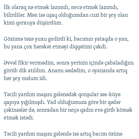
İlk olaraq nə etmək lazımdı, necə etmək lazımdı,
bilirdilər. Mən isə uşaq olduğumdan cuzi bir şey olan
kimi qorxuya düşürdüm.
Gözümə təzə yuxu gedirdi ki, bacımın yataqda o yan,
bu yana çox hərəkət etməyi diqqətimi çəkdi.
Əvvəl fikir vermədim, sonra yerinin içində çabaladığını
görüb dik atıldım. Anamı səslədim, o oyananda artıq
hər şey məlum idi.
Təcili yardım maşını gələnədək qonşular səs-küyə
qapıya yığılmışdı. Yad olduğumuza görə bir qədər
çəkinsələr də, sonradan bir neçə qadın evə girib kömək
etmək istədi.
Təcili yardım maşını gələndə isə artıq bacım özünə