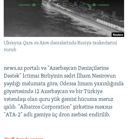
Ukrayna Qara və Azov dənizlərində Rusiya tankerlərini
vurub
news.az portalı və "Azərbaycan Dənizçilərinə
Dəstək" İctimai Birliyinin sədri İlham Nəsirovun
yaydığı məlumata görə, Odessa limanı yaxınlığında
göyərtəsində 12 Azərbaycan və bir Türkiyə
vətəndaşı olan quru yük gəmisi hücuma məruz
qalıb. "Albatros Corporation" şirkətinə məxsus
"ATA-2" adlı gəmiyə üç dron zərbəsi endirilib.