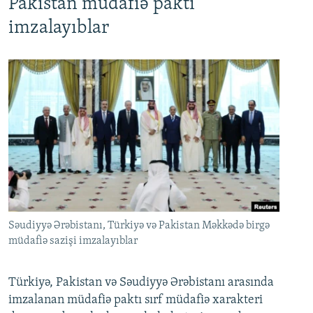
Pakistan müdafiə paktı
imzalayıblar
Səudiyyə Ərəbistanı, Türkiyə və Pakistan Məkkədə birgə
müdafiə sazişi imzalayıblar
Türkiyə, Pakistan və Səudiyyə Ərəbistanı arasında
imzalanan müdafiə paktı sırf müdafiə xarakteri