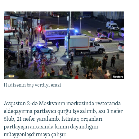
Hadisənin baş verdiyi ərazi
Avqustun 2-də Moskvanın mərkəzində restoranda
əldəqayırma partlayıcı qurğu işə salınıb, azı 3 nəfər
ölüb, 21 nəfər yaralanıb. İstintaq orqanları
partlayışın arxasında kimin dayandığını
müəyyənləşdirməyə çalışır.