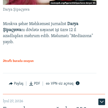
Darya Şipaçyova
Moskva şəhər Məhkəməsi jurnalist
Darya
Şipaçyova
nı dövlətə xəyanət işi üzrə 12 il
azadlıqdan məhrum edib. Məlumatı "Mediazona"
yayıb.
Ətraflı burada oxuyun
Paylaş
PDF
VPN-siz açmaq
İyul 27, 2026