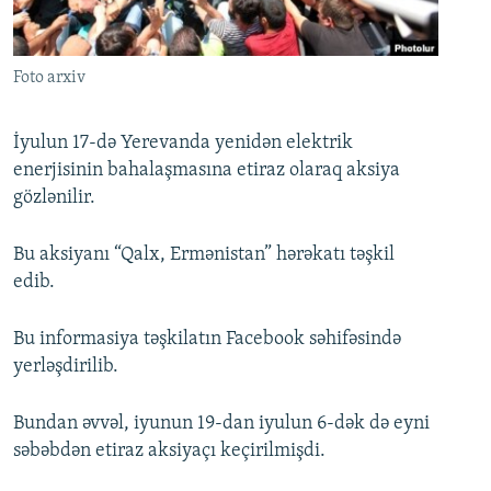
İNFOQRAFIKA
AZƏRBAYCAN ƏDƏBIYYATI KITABXANASI
MISSIYAMIZ
BIZI IZLƏ
KARIKATURA
İSLAM VƏ DEMOKRATIYA
PEŞƏ ETIKASI VƏ JURNALISTIKA STANDARTLARIMIZ
Foto arxiv
İZ - MƏDƏNIYYƏT PROQRAMI
MATERIALLARIMIZDAN ISTIFADƏ
AZADLIQRADIOSU MOBIL TELEFONUNUZDA
RFE/RL-in bütün saytları
İyulun 17-də Yerevanda yenidən elektrik
enerjisinin bahalaşmasına etiraz olaraq aksiya
BIZIMLƏ ƏLAQƏ
gözlənilir.
XƏBƏR BÜLLETENLƏRIMIZ
Bu aksiyanı “Qalx, Ermənistan” hərəkatı təşkil
edib.
Bu informasiya təşkilatın Facebook səhifəsində
yerləşdirilib.
Bundan əvvəl, iyunun 19-dan iyulun 6-dək də eyni
səbəbdən etiraz aksiyaçı keçirilmişdi.