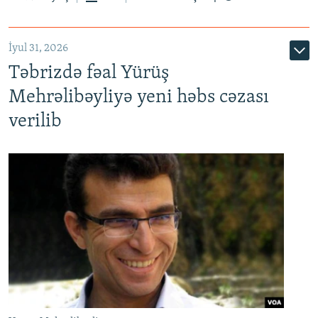
İyul 31, 2026
Təbrizdə fəal Yürüş
Mehrəlibəyliyə yeni həbs cəzası
verilib