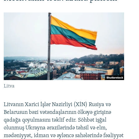
Litva
Litvanın Xarici İşlər Nazirliyi (XİN) Rusiya və
Belarusun bəzi vətəndaşlarının ölkəyə girişinə
qadağa qoyulmasını təklif edir. Söhbət işğal
olunmuş Ukrayna ərazilərində təhsil və elm,
mədəniyyət, idman və əyləncə sahələrində fəaliyyət