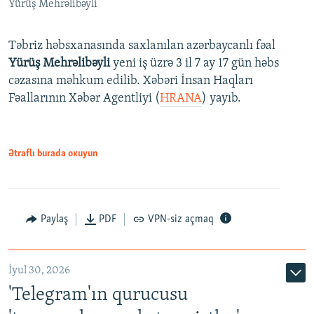
Yürüş Mehrəlibəyli
Təbriz həbsxanasında saxlanılan azərbaycanlı fəal
Yürüş Mehrəlibəyli
yeni iş üzrə 3 il 7 ay 17 gün həbs
cəzasına məhkum edilib. Xəbəri İnsan Haqları
Fəallarının Xəbər Agentliyi (
HRANA
) yayıb.
Ətraflı burada oxuyun
Paylaş
PDF
VPN-siz açmaq
İyul 30, 2026
'Telegram'ın qurucusu