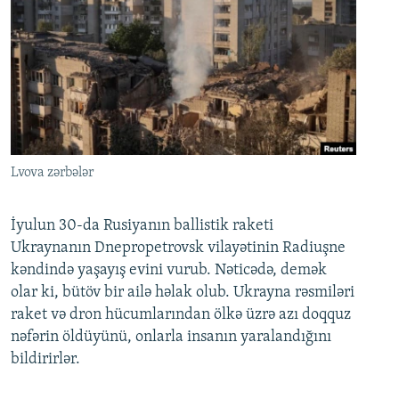
Lvova zərbələr
İyulun 30-da Rusiyanın ballistik raketi
Ukraynanın Dnepropetrovsk vilayətinin Radiuşne
kəndində yaşayış evini vurub. Nəticədə, demək
olar ki, bütöv bir ailə həlak olub. Ukrayna rəsmiləri
raket və dron hücumlarından ölkə üzrə azı doqquz
nəfərin öldüyünü, onlarla insanın yaralandığını
bildirirlər.