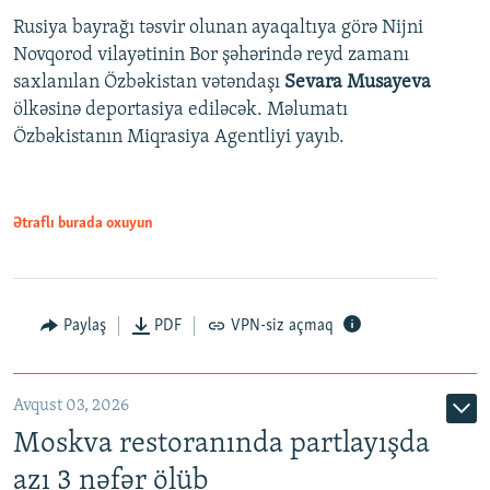
Rusiya bayrağı təsvir olunan ayaqaltıya görə Nijni
Novqorod vilayətinin Bor şəhərində reyd zamanı
saxlanılan Özbəkistan vətəndaşı
Sevara Musayeva
ölkəsinə deportasiya ediləcək. Məlumatı
Özbəkistanın Miqrasiya Agentliyi yayıb.
Ətraflı burada oxuyun
Paylaş
PDF
VPN-siz açmaq
Avqust 03, 2026
Moskva restoranında partlayışda
azı 3 nəfər ölüb