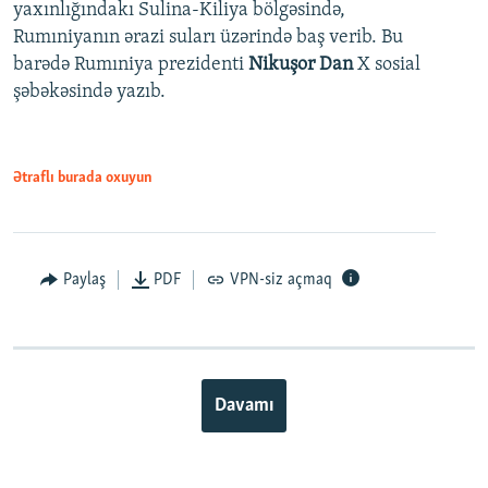
yaxınlığındakı Sulina-Kiliya bölgəsində,
Rumıniyanın ərazi suları üzərində baş verib. Bu
barədə Rumıniya prezidenti
Nikuşor Dan
X sosial
şəbəkəsində yazıb.
Ətraflı burada oxuyun
Paylaş
PDF
VPN-siz açmaq
Davamı