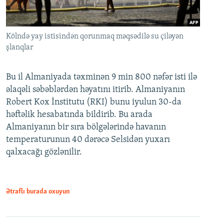
Kölndə yay istisindən qorunmaq məqsədilə su çiləyən
şlanqlar
Bu il Almaniyada təxminən 9 min 800 nəfər isti ilə
əlaqəli səbəblərdən həyatını itirib. Almaniyanın
Robert Kox İnstitutu (RKI) bunu iyulun 30-da
həftəlik hesabatında bildirib. Bu arada
Almaniyanın bir sıra bölgələrində havanın
temperaturunun 40 dərəcə Selsidən yuxarı
qalxacağı gözlənilir.
Ətraflı burada oxuyun