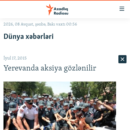
Keçid
linkləri
Əsas
2026, 08 Avqust, şənbə, Bakı vaxtı 00:56
məzmuna
GÜNDƏM
Dünya xəbərləri
qayıt
#İZAHLA
Əsas
KORRUPSIOMETR
naviqasiyaya
İyul 17, 2015
qayıt
#ƏSLINDƏ
Axtarışa
Yerevanda aksiya gözlənilir
FƏRQƏ BAX
keç
QANUNI DOĞRU
ARAŞDIRMA
MULTIMEDIA
RADIO ARXIV
VIDEO
HAQQIMIZDA
FOTOQALEREYA
OXU ZALI