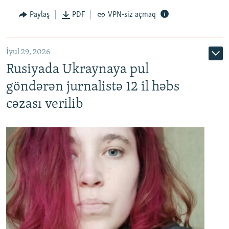
Paylaş
PDF
VPN-siz açmaq
İyul 29, 2026
Rusiyada Ukraynaya pul
göndərən jurnalistə 12 il həbs
cəzası verilib