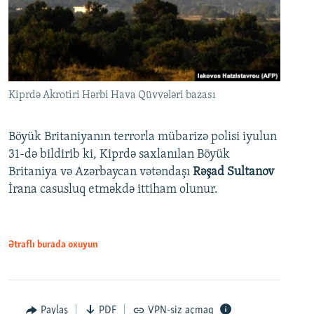
Kiprdə Akrotiri Hərbi Hava Qüvvələri bazası
Böyük Britaniyanın terrorla mübarizə polisi iyulun
31-də bildirib ki, Kiprdə saxlanılan Böyük
Britaniya və Azərbaycan vətəndaşı
Rəşad Sultanov
İrana casusluq etməkdə ittiham olunur.
Ətraflı burada oxuyun
Paylaş
PDF
VPN-siz açmaq