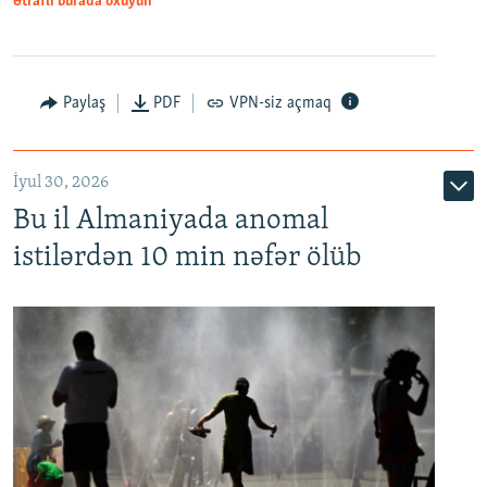
Ətraflı burada oxuyun
Paylaş
PDF
VPN-siz açmaq
İyul 30, 2026
Bu il Almaniyada anomal
istilərdən 10 min nəfər ölüb