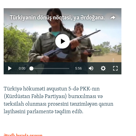
Türkiyənin dönüş nöqtəsi, ya Ərdoğana üçüncü şans: PKK ilə qəfil barışıq nə deməkdir?
No media source currently available
Auto
0:00
5:56
240p
Türkiyə hökuməti avqustun 5-də PKK-nın
360p
(Kürdüstan Fəhlə Partiyası) buraxılması və
480p
Auto
240p
360p
480p
tərksilah olunması prosesini tənzimləyən qanun
720p
layihəsini parlamentə təqdim edib.
720p
1080p
1080p
Ətraflı burada oxuyun