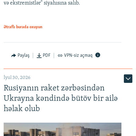
və ekstremistlər" siyahısına salıb.
Ətraflı burada oxuyun
Paylaş
PDF
VPN-siz açmaq
İyul 30, 2026
Rusiyanın raket zərbəsindən
Ukrayna kəndində bütöv bir ailə
həlak olub