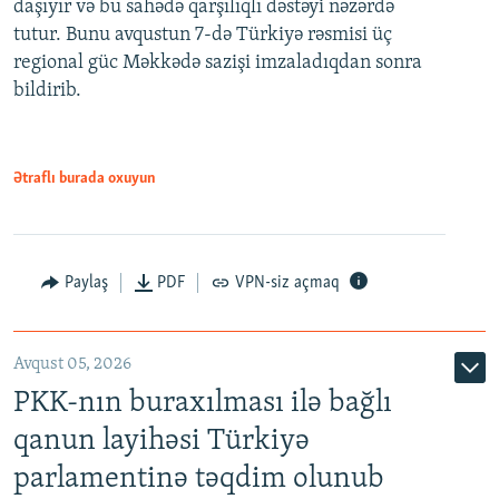
daşıyır və bu sahədə qarşılıqlı dəstəyi nəzərdə
tutur. Bunu avqustun 7-də Türkiyə rəsmisi üç
regional güc Məkkədə sazişi imzaladıqdan sonra
bildirib.
Ətraflı burada oxuyun
Paylaş
PDF
VPN-siz açmaq
Avqust 05, 2026
PKK-nın buraxılması ilə bağlı
qanun layihəsi Türkiyə
parlamentinə təqdim olunub