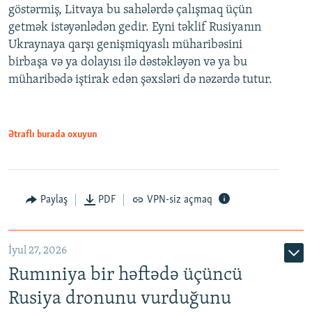
göstərmiş, Litvaya bu sahələrdə çalışmaq üçün
getmək istəyənlədən gedir. Eyni təklif Rusiyanın
Ukraynaya qarşı genişmiqyaslı müharibəsini
birbaşa və ya dolayısı ilə dəstəkləyən və ya bu
müharibədə iştirak edən şəxsləri də nəzərdə tutur.
Ətraflı burada oxuyun
Paylaş
PDF
VPN-siz açmaq
İyul 27, 2026
Rumıniya bir həftədə üçüncü
Rusiya dronunu vurduğunu