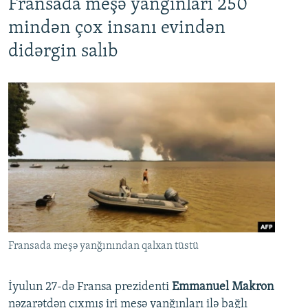
Fransada meşə yanğınları 250
mindən çox insanı evindən
didərgin salıb
Fransada meşə yanğınından qalxan tüstü
İyulun 27-də Fransa prezidenti
Emmanuel Makron
nəzarətdən çıxmış iri meşə yanğınları ilə bağlı