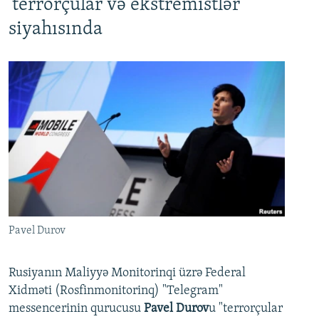
'terrorçular və ekstremistlər'
siyahısında
Pavel Durov
Rusiyanın Maliyyə Monitorinqi üzrə Federal
Xidməti (Rosfinmonitorinq) "Telegram"
messencerinin qurucusu
Pavel Durov
u "terrorçular