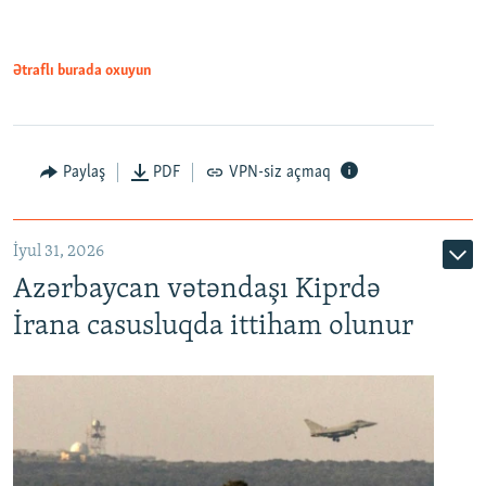
Ətraflı burada oxuyun
Paylaş
PDF
VPN-siz açmaq
İyul 31, 2026
Azərbaycan vətəndaşı Kiprdə
İrana casusluqda ittiham olunur