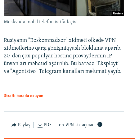
Moskvada mobil telefon istifadəçisi
Rusiyanın "Roskomnadzor" xidməti ölkədə VPN
xidmətlərinə qarşı genişmiqyaslı bloklama aparıb.
20-dən çox populyar hostinq provayderinin IP
ünvanları məhdudlaşdırılıb. Bu barədə "Eksployt"
və "Agentstvo" Telegram kanalları məlumat yayıb.
Ətraflı burada oxuyun
Paylaş
PDF
VPN-siz açmaq