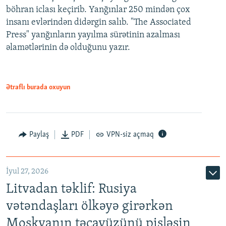
böhran iclası keçirib. Yanğınlar 250 mindən çox
insanı evlərindən didərgin salıb. "The Associated
Press" yanğınların yayılma sürətinin azalması
əlamətlərinin də olduğunu yazır.
Ətraflı burada oxuyun
Paylaş
PDF
VPN-siz açmaq
İyul 27, 2026
Litvadan təklif: Rusiya
vətəndaşları ölkəyə girərkən
Moskvanın təcavüzünü pisləsin