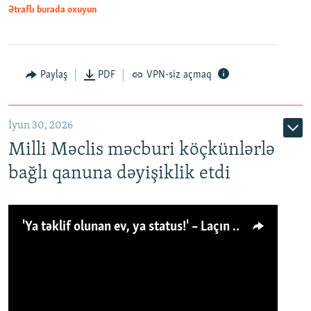
Ətraflı burada oxuyun
Paylaş
PDF
VPN-siz açmaq
İyun 30, 2026
Milli Məclis məcburi köçkünlərlə
bağlı qanuna dəyişiklik etdi
'Ya təklif olunan ev, ya status!' – Laçın köçkünü: 'Laçından başqa heç hara!'