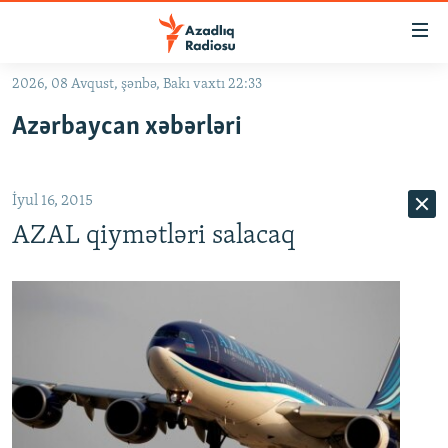
Keçid
linkləri
Əsas
2026, 08 Avqust, şənbə, Bakı vaxtı 22:33
məzmuna
GÜNDƏM
Azərbaycan xəbərləri
qayıt
#İZAHLA
Əsas
KORRUPSIOMETR
naviqasiyaya
İyul 16, 2015
qayıt
#ƏSLINDƏ
Axtarışa
AZAL qiymətləri salacaq
FƏRQƏ BAX
keç
QANUNI DOĞRU
ARAŞDIRMA
MULTIMEDIA
RADIO ARXIV
VIDEO
HAQQIMIZDA
FOTOQALEREYA
OXU ZALI