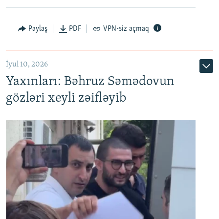
Paylaş
PDF
VPN-siz açmaq
İyul 10, 2026
Yaxınları: Bəhruz Səmədovun
gözləri xeyli zəifləyib