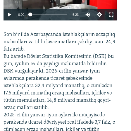
Auto
0:00
5:23
240p
Son bir ildə Azərbaycanda istehlakçıların
360p
əczaçılıq
məhsulları və tibbi ləvazimatlara çəkdiyi xərc 24,9
480p
Auto
240p
360p
480p
faiz artıb.
720p
Bu barədə Dövlət Statistika Komitəsinin (DSK) bu
720p
1080p
gün, iyulun 16-da yaydığı məlumatda bildirilir.
1080p
DSK vurğulayır ki, 2026-cı ilin yanvar-iyun
aylarında pərakəndə ticarət şəbəkəsində
istehlakçılara 32,4 milyard manatlıq, o cümlədən
17,6 milyard manatlıq ərzaq məhsulları, içkilər və
tütün məmulatları, 14,8 milyard manatlıq qeyri-
ərzaq malları satılıb.
2025-ci ilin yanvar-iyun ayları ilə müqayisədə
pərakəndə ticarət dövriyyəsi real ifadədə 3,7 faiz, o
cümlədən ərzaq məhsulları, içkilər və tütün