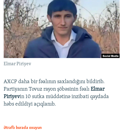
Elmar Piriyev
AXCP daha bir fəalının saxlandığını bildirib.
Partiyanın Tovuz rayon şöbəsinin fəalı
Elmar
Piriyev
in 10 sutka müddətinə inzibati qaydada
həbs edildiyi açıqlanıb.
Ətraflı burada oxuyun