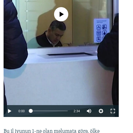
No media source currently available
Auto
0:00
2:34
240p
Bu il iyunun 1-nə olan məlumata görə, ölkə
360p