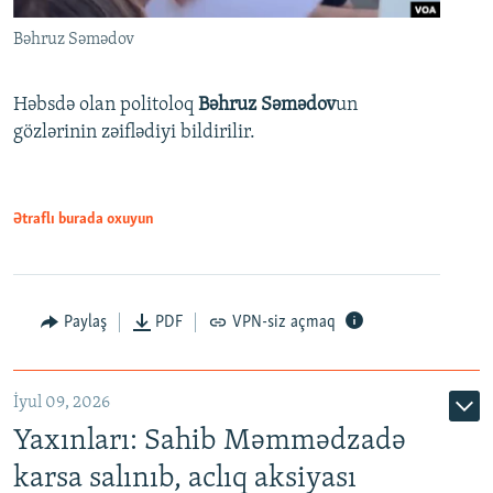
Bəhruz Səmədov
Həbsdə olan politoloq
Bəhruz Səmədov
un
gözlərinin zəiflədiyi bildirilir.
Ətraflı burada oxuyun
Paylaş
PDF
VPN-siz açmaq
İyul 09, 2026
Yaxınları: Sahib Məmmədzadə
karsa salınıb, aclıq aksiyası