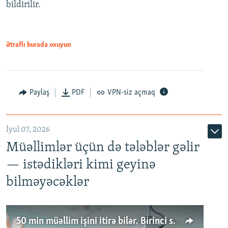
bildirilir.
Ətraflı burada oxuyun
Paylaş
PDF
VPN-siz açmaq
İyul 07, 2026
Müəllimlər üçün də tələblər gəlir
— istədikləri kimi geyinə
bilməyəcəklər
50 min müəllim işini itirə bilər. Birinci sinfə gedənlər azalır