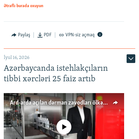
Ətraflı burada oxuyun
Paylaş
PDF
VPN-siz açmaq
İyul 16, 2026
Azərbaycanda istehlakçıların
tibbi xərcləri 25 faiz artıb
Ard-arda açılan dərman zavodları ölkənin tələbatını ödəyirmi?
No media source currently available