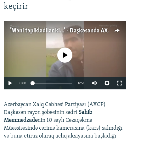
keçirir
'Məni təpiklədilər ki...' - Daşkəsəndə AXCP fəalının yaxınları onun həbsinə etiraz edirlər
No media source currently available
Auto
0:00
6:51
240p
Azərbaycan Xalq Cəbhəsi Partiyası (AXCP)
360p
Daşkəsən rayon şöbəsinin sədri
Sahib
480p
Auto
240p
360p
480p
Məmmədzadə
nin 10 saylı Cəzaçəkmə
720p
Müəssisəsində cərimə kamerasına (kars) salındığı
720p
1080p
və buna etiraz olaraq aclıq aksiyasına başladığı
1080p