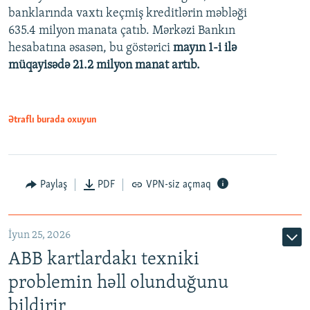
banklarında vaxtı keçmiş kreditlərin məbləği
480p
635.4 milyon manata çatıb. Mərkəzi Bankın
720p
hesabatına əsasən, bu göstərici
mayın 1-i ilə
müqayisədə 21.2 milyon manat artıb.
1080p
Ətraflı burada oxuyun
Auto
240p
360p
480p
Paylaş
PDF
VPN-siz açmaq
720p
1080p
İyun 25, 2026
ABB kartlardakı texniki
problemin həll olunduğunu
bildirir