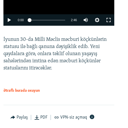
Auto
0:00
2:46
240p
İyunun 30-da Milli Məclis məcburi köçkünlərin
360p
statusu ilə bağlı qanuna dəyişiklik edib. Yeni
480p
qaydalara görə, onlara təklif olunan yaşayış
720p
sahələrindən imtina edən məcburi köçkünlər
statuslarını itirəcəklər.
1080p
Ətraflı burada oxuyun
Auto
240p
360p
480p
Paylaş
PDF
VPN-siz açmaq