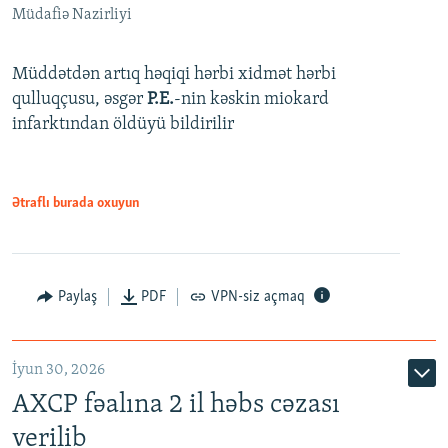
Müdafiə Nazirliyi
Müddətdən artıq həqiqi hərbi xidmət hərbi
qulluqçusu, əsgər
P.E.
-nin kəskin miokard
infarktından öldüyü bildirilir
Ətraflı burada oxuyun
Paylaş
PDF
VPN-siz açmaq
İyun 30, 2026
AXCP fəalına 2 il həbs cəzası
verilib