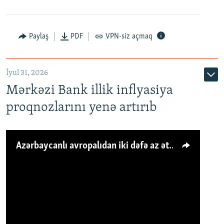
Paylaş
PDF
VPN-siz açmaq
İyul 31, 2026
Mərkəzi Bank illik inflyasiya
proqnozlarını yenə artırıb
Azərbaycanlı avropalıdan iki dəfə az ət yeyir, amma... 'Qiymət artımı qaçılmazdır'