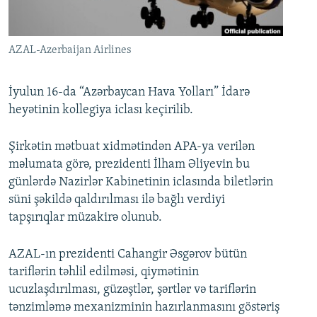
İNFOQRAFIKA
AZƏRBAYCAN ƏDƏBIYYATI KITABXANASI
MISSIYAMIZ
BIZI IZLƏ
KARIKATURA
İSLAM VƏ DEMOKRATIYA
PEŞƏ ETIKASI VƏ JURNALISTIKA STANDARTLARIMIZ
AZAL-Azerbaijan Airlines
İZ - MƏDƏNIYYƏT PROQRAMI
MATERIALLARIMIZDAN ISTIFADƏ
AZADLIQRADIOSU MOBIL TELEFONUNUZDA
RFE/RL-in bütün saytları
İyulun 16-da “Azərbaycan Hava Yolları” İdarə
heyətinin kollegiya iclası keçirilib.
BIZIMLƏ ƏLAQƏ
XƏBƏR BÜLLETENLƏRIMIZ
Şirkətin mətbuat xidmətindən APA-ya verilən
məlumata görə, prezidenti İlham Əliyevin bu
günlərdə Nazirlər Kabinetinin iclasında biletlərin
süni şəkildə qaldırılması ilə bağlı verdiyi
tapşırıqlar müzakirə olunub.
AZAL-ın prezidenti Cahangir Əsgərov bütün
tariflərin təhlil edilməsi, qiymətinin
ucuzlaşdırılması, güzəştlər, şərtlər və tariflərin
tənzimləmə mexanizminin hazırlanmasını göstəriş