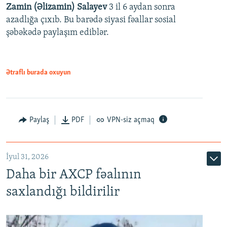
Zamin (Əlizamin) Salayev
3 il 6 aydan sonra
azadlığa çıxıb. Bu barədə siyasi fəallar sosial
şəbəkədə paylaşım ediblər.
Ətraflı burada oxuyun
Paylaş
PDF
VPN-siz açmaq
İyul 31, 2026
Daha bir AXCP fəalının
saxlandığı bildirilir