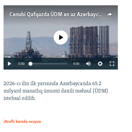
Cənubi Qafqazda ÜDM ən az Azərbaycanda artır: Qonşuları niyə Bakını qabaqlaya bilir?
No media source currently available
Auto
0:00
4:00
240p
2026-cı ilin ilk yarısında Azərbaycanda 65.2
360p
milyard manatlıq ümumi daxili məhsul (ÜDM)
480p
Auto
240p
360p
480p
istehsal edilib.
720p
720p
1080p
1080p
Ətraflı burada oxuyun