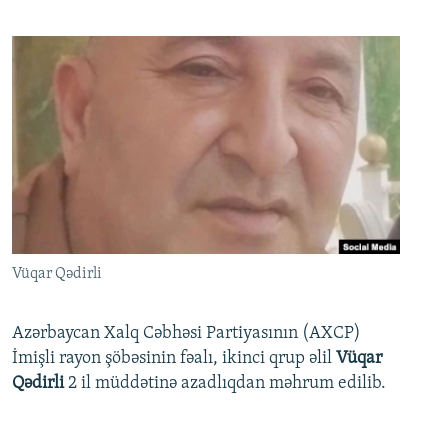
Vüqar Qədirli
Azərbaycan Xalq Cəbhəsi Partiyasının (AXCP)
İmişli rayon şöbəsinin fəalı, ikinci qrup əlil
Vüqar
Qədirli
2 il müddətinə azadlıqdan məhrum edilib.