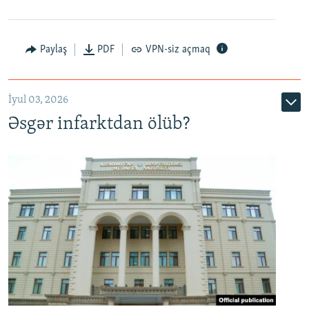
Auto
240p
360p
480p
Paylaş
PDF
VPN-siz açmaq
720p
1080p
İyul 03, 2026
Əsgər infarktdan ölüb?