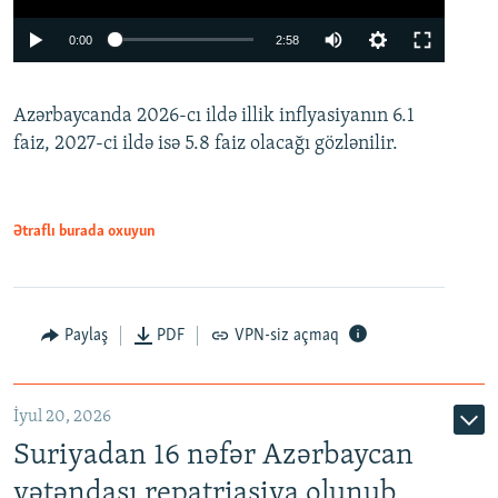
Auto
0:00
2:58
240p
Azərbaycanda 2026-cı ildə illik inflyasiyanın 6.1
360p
faiz, 2027-ci ildə isə 5.8 faiz olacağı gözlənilir.
480p
720p
1080p
Ətraflı burada oxuyun
Paylaş
PDF
VPN-siz açmaq
İyul 20, 2026
Auto
240p
360p
480p
Suriyadan 16 nəfər Azərbaycan
720p
1080p
vətəndaşı repatriasiya olunub