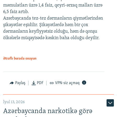
məmulatları üzrə 1,4 faiz, qeyri-ərzaq malları üzrə
6,5 faiz artıb.
Azərbaycanda tez-tez dərmanların qiymətlərindən
şikayətlər eşidilir. Şikayətlərdə həm bir çox
dərmanların keyfiyyətsiz olduğu, həm də qonşu
ölkələrlə müqayisədə kəskin baha olduğu deyilir.
Ətraflı burada oxuyun
Paylaş
PDF
VPN-siz açmaq
İyul 13, 2026
Azərbaycanda narkotikə görə