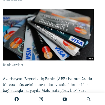
Bank kartları
Azərbaycan Beynəlxalq Bankı (ABB) iyunun 24-də
bir çox müştərinin kartından vəsait silinməsi ilə
bağlı açıqlama yayıb. Məlumata görə, bəzi kart
hesablarında yaranmış müvəqqəti texniki problem
artıq tam aradan qaldırılıb.