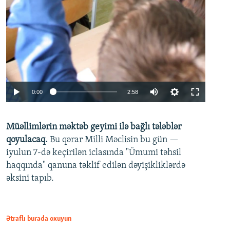
Auto
0:00
2:58
240p
Müəllimlərin məktəb geyimi ilə bağlı tələblər
360p
qoyulacaq.
Bu qərar Milli Məclisin bu gün —
480p
iyulun 7-də keçirilən iclasında "Ümumi təhsil
720p
haqqında" qanuna təklif edilən dəyişikliklərdə
əksini tapıb.
1080p
Ətraflı burada oxuyun