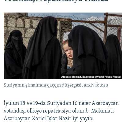
Suriyanın şimalında qaçqın düşərgəsi, arxiv fotosu
İyulun 18 və 19-da Suriyadan 16 nəfər Azərbaycan
vətəndaşı ölkəyə repatriasiya olunub. Məlumatı
Azərbaycan Xarici İşlər Nazirliyi yayıb.