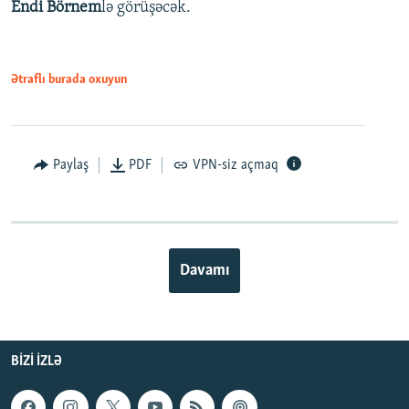
Endi Börnem
lə görüşəcək.
Ətraflı burada oxuyun
Paylaş
PDF
VPN-siz açmaq
Davamı
BIZI IZLƏ