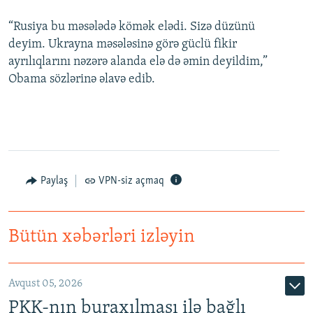
“Rusiya bu məsələdə kömək elədi. Sizə düzünü
deyim. Ukrayna məsələsinə görə güclü fikir
ayrılıqlarını nəzərə alanda elə də əmin deyildim,”
Obama sözlərinə əlavə edib.
Paylaş
VPN-siz açmaq
Bütün xəbərləri izləyin
Avqust 05, 2026
PKK-nın buraxılması ilə bağlı