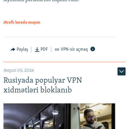
720p
1080p
1080p
Ətraflı burada oxuyun
Paylaş
PDF
VPN-siz açmaq
Avqust 05, 2026
Rusiyada populyar VPN
xidmətləri bloklanıb