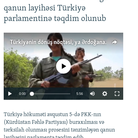
qanun layihəsi Türkiyə
parlamentinə təqdim olunub
Türkiyənin dönüş nöqtəsi, ya Ərdoğana üçüncü şans: PKK ilə qəfil barışıq nə deməkdir?
No media source currently available
Auto
0:00
5:56
240p
Türkiyə hökuməti avqustun 5-də PKK-nın
360p
(Kürdüstan Fəhlə Partiyası) buraxılması və
480p
Auto
240p
360p
480p
tərksilah olunması prosesini tənzimləyən qanun
720p
layihəsini parlamentə təqdim edib.