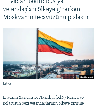
Litvadan təklif: Rusiya
vətəndaşları ölkəyə girərkən
Moskvanın təcavüzünü pisləsin
Litva
Litvanın Xarici İşlər Nazirliyi (XİN) Rusiya və
Belarusun bəzi vətəndaşlarının ölkəyə girişinə