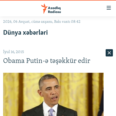
Keçid
linkləri
Əsas
2026, 06 Avqust, cümə axşamı, Bakı vaxtı 08:42
məzmuna
GÜNDƏM
Dünya xəbərləri
qayıt
#İZAHLA
Əsas
KORRUPSIOMETR
naviqasiyaya
İyul 16, 2015
qayıt
#ƏSLINDƏ
Axtarışa
Obama Putin-ə təşəkkür edir
FƏRQƏ BAX
keç
QANUNI DOĞRU
ARAŞDIRMA
MULTIMEDIA
RADIO ARXIV
VIDEO
HAQQIMIZDA
FOTOQALEREYA
OXU ZALI