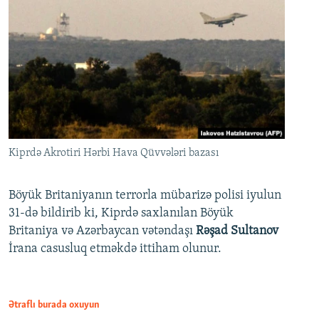
Kiprdə Akrotiri Hərbi Hava Qüvvələri bazası
Böyük Britaniyanın terrorla mübarizə polisi iyulun
31-də bildirib ki, Kiprdə saxlanılan Böyük
Britaniya və Azərbaycan vətəndaşı
Rəşad Sultanov
İrana casusluq etməkdə ittiham olunur.
Ətraflı burada oxuyun