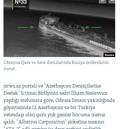
Ukrayna Qara və Azov dənizlərində Rusiya tankerlərini
vurub
news.az portalı və "Azərbaycan Dənizçilərinə
Dəstək" İctimai Birliyinin sədri İlham Nəsirovun
yaydığı məlumata görə, Odessa limanı yaxınlığında
göyərtəsində 12 Azərbaycan və bir Türkiyə
vətəndaşı olan quru yük gəmisi hücuma məruz
qalıb. "Albatros Corporation" şirkətinə məxsus