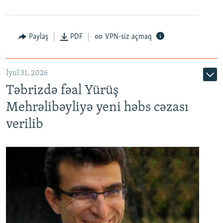
Paylaş
PDF
VPN-siz açmaq
İyul 31, 2026
Təbrizdə fəal Yürüş
Mehrəlibəyliyə yeni həbs cəzası
verilib