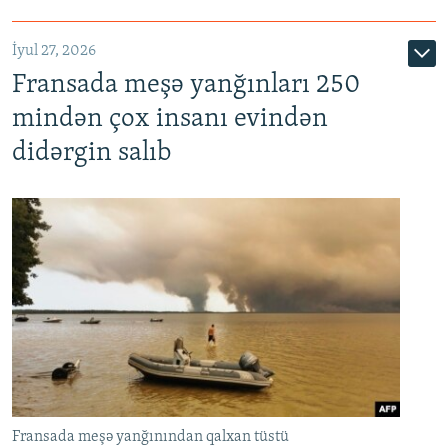
İyul 27, 2026
Fransada meşə yanğınları 250
mindən çox insanı evindən
didərgin salıb
Fransada meşə yanğınından qalxan tüstü