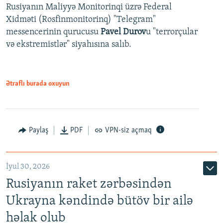
Rusiyanın Maliyyə Monitorinqi üzrə Federal
Xidməti (Rosfinmonitorinq) "Telegram"
messencerinin qurucusu
Pavel Durov
u "terrorçular
və ekstremistlər" siyahısına salıb.
Ətraflı burada oxuyun
Paylaş
PDF
VPN-siz açmaq
İyul 30, 2026
Rusiyanın raket zərbəsindən
Ukrayna kəndində bütöv bir ailə
həlak olub