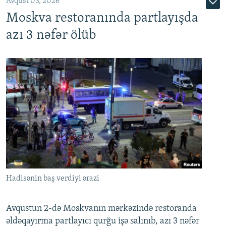
Avqust 03, 2026
Moskva restoranında partlayışda
azı 3 nəfər ölüb
Hadisənin baş verdiyi ərazi
Avqustun 2-də Moskvanın mərkəzində restoranda
əldəqayırma partlayıcı qurğu işə salınıb, azı 3 nəfər