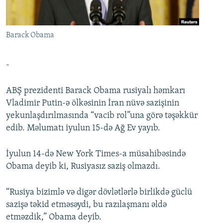
İNFOQRAFIKA
AZƏRBAYCAN ƏDƏBIYYATI KITABXANASI
MISSIYAMIZ
BIZI IZLƏ
KARIKATURA
İSLAM VƏ DEMOKRATIYA
PEŞƏ ETIKASI VƏ JURNALISTIKA STANDARTLARIMIZ
Barack Obama
İZ - MƏDƏNIYYƏT PROQRAMI
MATERIALLARIMIZDAN ISTIFADƏ
AZADLIQRADIOSU MOBIL TELEFONUNUZDA
RFE/RL-in bütün saytları
-
BIZIMLƏ ƏLAQƏ
ABŞ prezidenti Barack Obama rusiyalı həmkarı
XƏBƏR BÜLLETENLƏRIMIZ
Vladimir Putin-ə ölkəsinin İran nüvə sazişinin
yekunlaşdırılmasında “vacib rol”una görə təşəkkür
edib. Məlumatı iyulun 15-də Ağ Ev yayıb.
İyulun 14-də New York Times-a müsahibəsində
Obama deyib ki, Rusiyasız saziş olmazdı.
“Rusiya bizimlə və digər dövlətlərlə birlikdə güclü
sazişə təkid etməsəydi, bu razılaşmanı əldə
etməzdik,” Obama deyib.