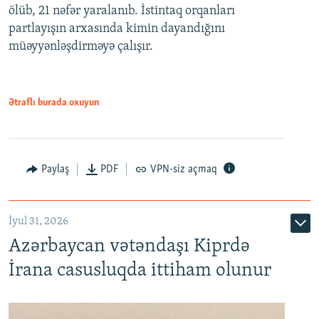
ölüb, 21 nəfər yaralanıb. İstintaq orqanları
partlayışın arxasında kimin dayandığını
müəyyənləşdirməyə çalışır.
Ətraflı burada oxuyun
Paylaş
PDF
VPN-siz açmaq
İyul 31, 2026
Azərbaycan vətəndaşı Kiprdə
İrana casusluqda ittiham olunur