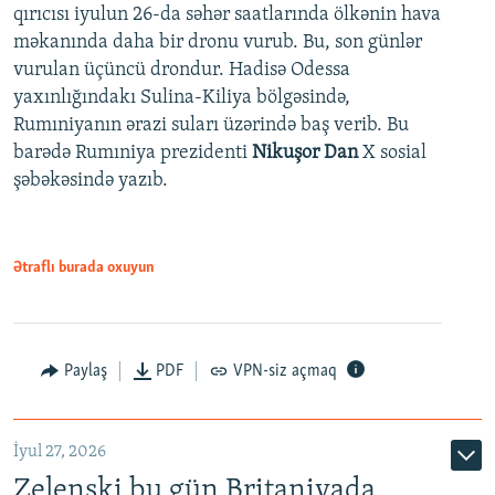
qırıcısı iyulun 26-da səhər saatlarında ölkənin hava
məkanında daha bir dronu vurub. Bu, son günlər
vurulan üçüncü drondur. Hadisə Odessa
yaxınlığındakı Sulina-Kiliya bölgəsində,
Rumıniyanın ərazi suları üzərində baş verib. Bu
barədə Rumıniya prezidenti
Nikuşor Dan
X sosial
şəbəkəsində yazıb.
Ətraflı burada oxuyun
Paylaş
PDF
VPN-siz açmaq
İyul 27, 2026
Zelenski bu gün Britaniyada,