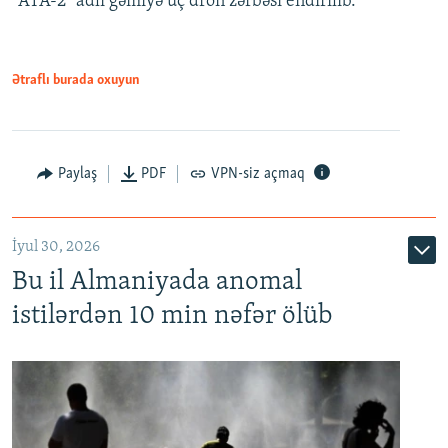
"ATA-2" adlı gəmiyə üç dron zərbəsi endirilib.
Ətraflı burada oxuyun
Paylaş
PDF
VPN-siz açmaq
İyul 30, 2026
Bu il Almaniyada anomal
istilərdən 10 min nəfər ölüb