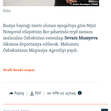
Polis
Rusiya bayrağı təsvir olunan ayaqaltıya görə Nijni
Novqorod vilayətinin Bor şəhərində reyd zamanı
saxlanılan Özbəkistan vətəndaşı
Sevara Musayeva
ölkəsinə deportasiya ediləcək. Məlumatı
Özbəkistanın Miqrasiya Agentliyi yayıb.
Ətraflı burada oxuyun
Paylaş
PDF
VPN-siz açmaq