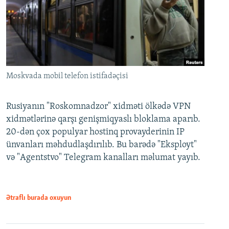
Moskvada mobil telefon istifadəçisi
Rusiyanın "Roskomnadzor" xidməti ölkədə VPN
xidmətlərinə qarşı genişmiqyaslı bloklama aparıb.
20-dən çox populyar hostinq provayderinin IP
ünvanları məhdudlaşdırılıb. Bu barədə "Eksployt"
və "Agentstvo" Telegram kanalları məlumat yayıb.
Ətraflı burada oxuyun