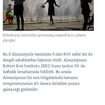
Kölndə yay istisindən qorunmaq məqsədilə su çiləyən
şlanqlar
Bu il Almaniyada təxminən 9 min 800 nəfər isti ilə
əlaqəli səbəblərdən həyatını itirib. Almaniyanın
Robert Kox İnstitutu (RKI) bunu iyulun 30-da
həftəlik hesabatında bildirib. Bu arada
Almaniyanın bir sıra bölgələrində havanın
temperaturunun 40 dərəcə Selsidən yuxarı
qalxacağı gözlənilir.