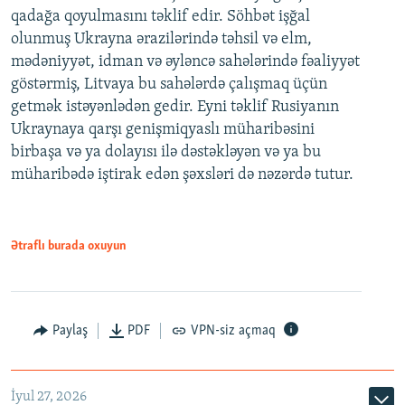
qadağa qoyulmasını təklif edir. Söhbət işğal
olunmuş Ukrayna ərazilərində təhsil və elm,
mədəniyyət, idman və əyləncə sahələrində fəaliyyət
göstərmiş, Litvaya bu sahələrdə çalışmaq üçün
getmək istəyənlədən gedir. Eyni təklif Rusiyanın
Ukraynaya qarşı genişmiqyaslı müharibəsini
birbaşa və ya dolayısı ilə dəstəkləyən və ya bu
müharibədə iştirak edən şəxsləri də nəzərdə tutur.
Ətraflı burada oxuyun
Paylaş
PDF
VPN-siz açmaq
İyul 27, 2026