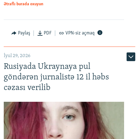
Ətraflı burada oxuyun
Paylaş
PDF
VPN-siz açmaq
İyul 29, 2026
Rusiyada Ukraynaya pul
göndərən jurnalistə 12 il həbs
cəzası verilib