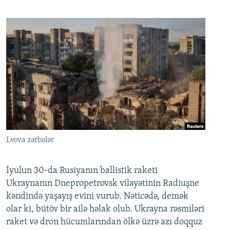
Lvova zərbələr
İyulun 30-da Rusiyanın ballistik raketi
Ukraynanın Dnepropetrovsk vilayətinin Radiuşne
kəndində yaşayış evini vurub. Nəticədə, demək
olar ki, bütöv bir ailə həlak olub. Ukrayna rəsmiləri
raket və dron hücumlarından ölkə üzrə azı doqquz