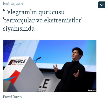
İyul 30, 2026
'Telegram'ın qurucusu
'terrorçular və ekstremistlər'
siyahısında
Pavel Durov