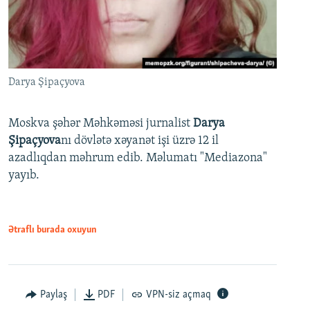
Darya Şipaçyova
Moskva şəhər Məhkəməsi jurnalist
Darya
Şipaçyova
nı dövlətə xəyanət işi üzrə 12 il
azadlıqdan məhrum edib. Məlumatı "Mediazona"
yayıb.
Ətraflı burada oxuyun
Paylaş
PDF
VPN-siz açmaq