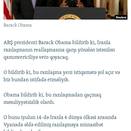
İNFOQRAFIKA
AZƏRBAYCAN ƏDƏBIYYATI KITABXANASI
MISSIYAMIZ
BIZI IZLƏ
KARIKATURA
İSLAM VƏ DEMOKRATIYA
PEŞƏ ETIKASI VƏ JURNALISTIKA STANDARTLARIMIZ
Barack Obama
İZ - MƏDƏNIYYƏT PROQRAMI
MATERIALLARIMIZDAN ISTIFADƏ
AZADLIQRADIOSU MOBIL TELEFONUNUZDA
RFE/RL-in bütün saytları
ABŞ prezidenti Barack Obama bildirib ki, İranla
BIZIMLƏ ƏLAQƏ
razılaşmanın reallaşmasına qarşı yönələn istənilən
qanunvericiliyə veto qoyacaq.
XƏBƏR BÜLLETENLƏRIMIZ
O bildirib ki, bu razılaşma yeni istiqamətə yol açır və
biz bundan istifadə etməliyik.
Obama bildirib ki, bu razılaşmadan qaçmaq
məsuliyyətsizlik olardı.
O bunu iyulun 14-də İranla 6 dünya ölkəsi arasında
Vyanada əldə edilmiş razılaşmaya münasibət