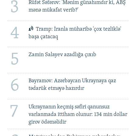
3
Rüfət Səfərov: 'Mənim günahımdır ki, ABŞ
mənə mükafat verib?'
4
Tramp: İranla müharibə 'çox tezliklə'
başa çatacaq
5
Zamin Salayev azadlığa çıxıb
6
Bayramov: Azərbaycan Ukraynaya qaz
tədarük etməyə hazırdır
7
Ukraynanın keçmiş səfiri qanunsuz
varlanmada ittiham olunur: 134 min dollar
girov ödəməlidir