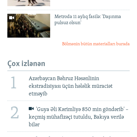
Metroda 11 aylıq fasilə: 'Daşınma
pulsuz olsun'
Bölmənin bütün materialları burada
Çox izlənən
1
Azərbaycan Bəhruz Həsənlinin
ekstradisiyası üçün hələlik müraciət
etməyib
2
'Guya Əli Kərimliyə 850 min göndərib' –
keçmiş mühafizəçi tutuldu, Bakıya verilə
bilər