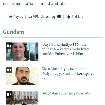
razılaşmanı tarixi qərar adlandırıb.
Paylaş
VPN-siz açmaq
Bizi izlə
Gündəm
'Guya Əli Kərimliyə 850 min
göndərib' – keçmiş mühafizəçi
tutuldu, Bakıya verilə bilər
Elvin Mustafayev azadlıqda:
'Milyonluq yox, minlik korrupsiya
var'
Gürcüstan ali təhsili pulsuz etdi