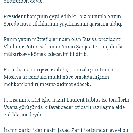
bildirərkən deyib.
Prezident həmçinin qeyd edib ki, biz bununla Yaxın
Şərqdə nüvə silahlarının yayılmasının qarşısını aldıq.
Ranın yaxın müttəfiqlərindən olan Rusiya prezidenti
Vladimir Putin isə bunun Yaxın Şərqdə terrorçuluqla
mübarizəyə kömək edəcəyini bildirib.
Putin həmçinin qeyd edib ki, bu razılaşma İranla
Moskva arasındakı mülki nüvə əməkdaşlığının
möhkəmləndirilməsinə xidmət edəcək.
Fransanın xarici işlər naziri Laurent Fabius isə tərəflərin
Vyana görüşünda kifayət qədər etibarlı razılaşma əldə
etdiklərini deyib.
İranın xarici işlər naziri Javad Zarif isə bundan əvvəl bu