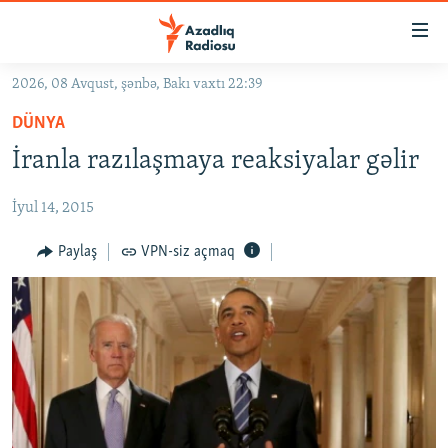
Keçid
linkləri
Əsas
2026, 08 Avqust, şənbə, Bakı vaxtı 22:39
məzmuna
GÜNDƏM
DÜNYA
qayıt
#İZAHLA
Əsas
İranla razılaşmaya reaksiyalar gəlir
KORRUPSIOMETR
naviqasiyaya
qayıt
İyul 14, 2015
#ƏSLINDƏ
Axtarışa
FƏRQƏ BAX
Paylaş
VPN-siz açmaq
keç
QANUNI DOĞRU
ARAŞDIRMA
MULTIMEDIA
RADIO ARXIV
VIDEO
HAQQIMIZDA
FOTOQALEREYA
OXU ZALI