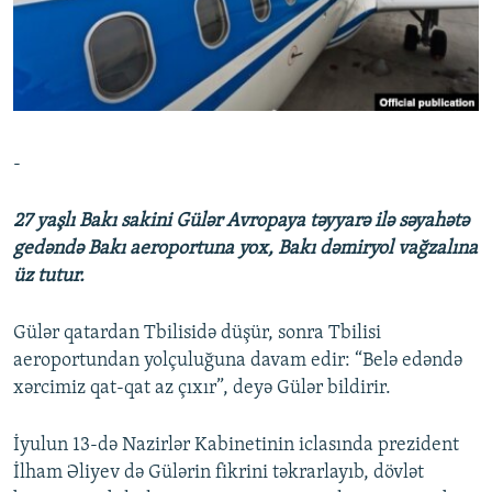
İNFOQRAFIKA
AZƏRBAYCAN ƏDƏBIYYATI KITABXANASI
MISSIYAMIZ
BIZI IZLƏ
KARIKATURA
İSLAM VƏ DEMOKRATIYA
PEŞƏ ETIKASI VƏ JURNALISTIKA STANDARTLARIMIZ
İZ - MƏDƏNIYYƏT PROQRAMI
MATERIALLARIMIZDAN ISTIFADƏ
AZADLIQRADIOSU MOBIL TELEFONUNUZDA
RFE/RL-in bütün saytları
-
BIZIMLƏ ƏLAQƏ
XƏBƏR BÜLLETENLƏRIMIZ
27 yaşlı Bakı sakini Gülər Avropaya təyyarə ilə səyahətə
gedəndə Bakı aeroportuna yox, Bakı dəmiryol vağzalına
üz tutur.
Gülər qatardan Tbilisidə düşür, sonra Tbilisi
aeroportundan yolçuluğuna davam edir: “Belə edəndə
xərcimiz qat-qat az çıxır”, deyə Gülər bildirir.
İyulun 13-də Nazirlər Kabinetinin iclasında prezident
İlham Əliyev də Gülərin fikrini təkrarlayıb, dövlət