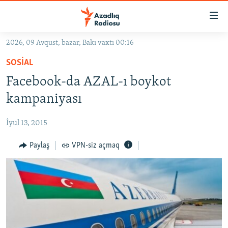
Keçid
linkləri
Əsas
2026, 09 Avqust, bazar, Bakı vaxtı 00:16
məzmuna
GÜNDƏM
SOSIAL
qayıt
#İZAHLA
Əsas
Facebook-da AZAL-ı boykot
KORRUPSIOMETR
naviqasiyaya
kampaniyası
qayıt
#ƏSLINDƏ
Axtarışa
İyul 13, 2015
FƏRQƏ BAX
keç
QANUNI DOĞRU
Paylaş
VPN-siz açmaq
ARAŞDIRMA
MULTIMEDIA
RADIO ARXIV
VIDEO
HAQQIMIZDA
FOTOQALEREYA
OXU ZALI