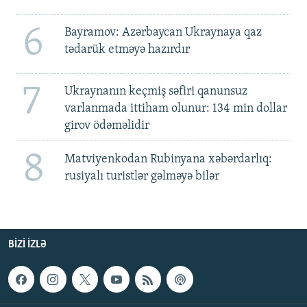
6
Bayramov: Azərbaycan Ukraynaya qaz
tədarük etməyə hazırdır
7
Ukraynanın keçmiş səfiri qanunsuz
varlanmada ittiham olunur: 134 min dollar
girov ödəməlidir
8
Matviyenkodan Rubinyana xəbərdarlıq:
rusiyalı turistlər gəlməyə bilər
BIZI IZLƏ