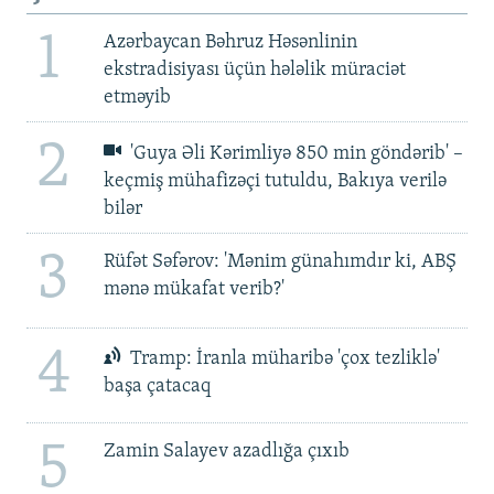
1
Azərbaycan Bəhruz Həsənlinin
ekstradisiyası üçün hələlik müraciət
etməyib
2
'Guya Əli Kərimliyə 850 min göndərib' –
keçmiş mühafizəçi tutuldu, Bakıya verilə
bilər
3
Rüfət Səfərov: 'Mənim günahımdır ki, ABŞ
mənə mükafat verib?'
4
Tramp: İranla müharibə 'çox tezliklə'
başa çatacaq
5
Zamin Salayev azadlığa çıxıb