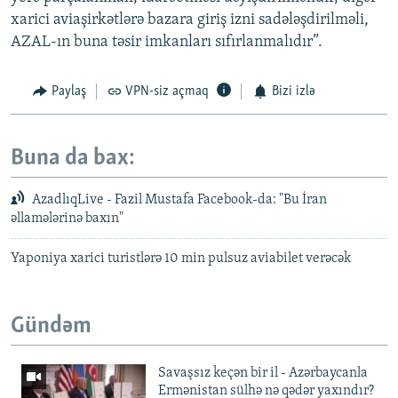
xarici aviaşirkətlərə bazara giriş izni sadələşdirilməli,
AZAL-ın buna təsir imkanları sıfırlanmalıdır”.
Paylaş
VPN-siz açmaq
Bizi izlə
Buna da bax:
AzadlıqLive - Fazil Mustafa Facebook-da: "Bu İran
əllamələrinə baxın"
Yaponiya xarici turistlərə 10 min pulsuz aviabilet verəcək
Gündəm
Savaşsız keçən bir il - Azərbaycanla
Ermənistan sülhə nə qədər yaxındır?