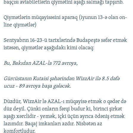
başçısı aviabiletlərin qiymətini aşağı salmağı tapşırıb.
Qiymətlərin müqayisəsini aparaq (iyunun 13-ə olan on-
line qiymətlər)
Sentyabrın 16-23-ü tarixlərində Budapeştə səfər etmək
istəsən, qiymətlər aşağıdakı kimi olacaq:
Bu, Bakıdan AZAL-la 772 avroya,
Gürcüstanın Kutaisi şəhərindən WizzAir ilə 8.5 dəfə
ucuz - 89 avroya başa gələcək.
Düzdür, WizzAir lə AZAL-ı müqayisə etmək o qədər də
düz deyil. Çünki onların fərqi budur ki, birinci şirkət
aşağı xərclidir - yemək, içki üçün ayrıca ödəniş etmək
lazımdır. Baqaj imkanları azdır. Nisbətən az
komfortludur.