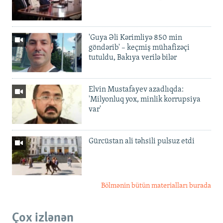
'Guya Əli Kərimliyə 850 min
göndərib' – keçmiş mühafizəçi
tutuldu, Bakıya verilə bilər
Elvin Mustafayev azadlıqda:
'Milyonluq yox, minlik korrupsiya
var'
Gürcüstan ali təhsili pulsuz etdi
Bölmənin bütün materialları burada
Çox izlənən