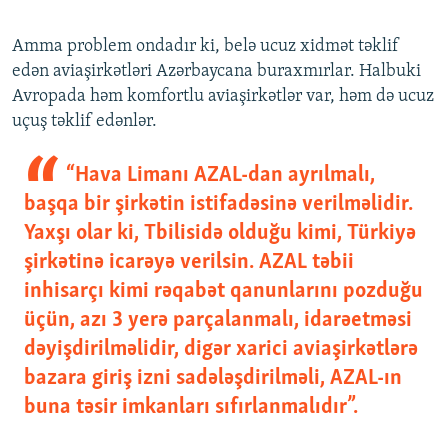
Amma problem ondadır ki, belə ucuz xidmət təklif
edən aviaşirkətləri Azərbaycana buraxmırlar. Halbuki
Avropada həm komfortlu aviaşirkətlər var, həm də ucuz
uçuş təklif edənlər.
“Hava Limanı AZAL-dan ayrılmalı,
başqa bir şirkətin istifadəsinə verilməlidir.
Yaxşı olar ki, Tbilisidə olduğu kimi, Türkiyə
şirkətinə icarəyə verilsin. AZAL təbii
inhisarçı kimi rəqabət qanunlarını pozduğu
üçün, azı 3 yerə parçalanmalı, idarəetməsi
dəyişdirilməlidir, digər xarici aviaşirkətlərə
bazara giriş izni sadələşdirilməli, AZAL-ın
buna təsir imkanları sıfırlanmalıdır”.