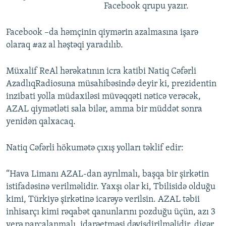
Facebook qrupu yazır.
Facebook –da həmçinin qiymərin azalmasına işarə
olaraq #az al həştəqi yaradılıb.
Müxalif ReAl hərəkatının icra katibi Natiq Cəfərli
AzadlıqRadiosuna müsahibəsində deyir ki, prezidentin
inzibati yolla müdaxiləsi müvəqqəti nəticə verəcək,
AZAL qiymətləti sala bilər, amma bir müddət sonra
yenidən qalxacaq.
Natiq Cəfərli hökumətə çıxış yolları təklif edir:
“Hava Limanı AZAL-dan ayrılmalı, başqa bir şirkətin
istifadəsinə verilməlidir. Yaxşı olar ki, Tbilisidə olduğu
kimi, Türkiyə şirkətinə icarəyə verilsin. AZAL təbii
inhisarçı kimi rəqabət qanunlarını pozduğu üçün, azı 3
yerə parçalanmalı, idarəetməsi dəyişdirilməlidir, digər