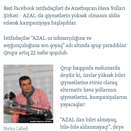
Bəzi Facebook istifadəçiləri də Azərbaycan Hava Yolları
Şirkəti - AZAL-da qiymətlərin yüksək olmasını iddia
edərək kampaniyaya başlayıblar.
İstifadəçilər “AZAL-ın inhisarçılığına və
soyğunçuluğuna son qoyaq” adı altında qrup yaradıblar.
Qrupa artıq 22 nəfər qoşulub.
Qrup haqqında məlumatda
deyilir ki, üzvlər yüksək bilet
qiymətlərinə etiraz olaraq
alternativ hava yollarının
qiymətlərini, kampaniyalarını
yayacaqlar:
“AZAL dan bilet almayaq,
bilə-bilə aldanmayaq!”, deyə
Natiq Cəfərli