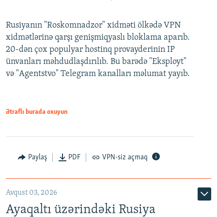
Rusiyanın "Roskomnadzor" xidməti ölkədə VPN
xidmətlərinə qarşı genişmiqyaslı bloklama aparıb.
20-dən çox populyar hostinq provayderinin IP
ünvanları məhdudlaşdırılıb. Bu barədə "Eksployt"
və "Agentstvo" Telegram kanalları məlumat yayıb.
Ətraflı burada oxuyun
Paylaş
PDF
VPN-siz açmaq
Avqust 03, 2026
Ayaqaltı üzərindəki Rusiya