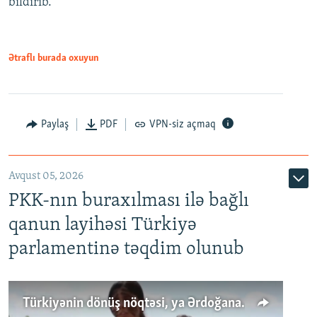
bildirib.
Ətraflı burada oxuyun
Paylaş
PDF
VPN-siz açmaq
Avqust 05, 2026
PKK-nın buraxılması ilə bağlı
qanun layihəsi Türkiyə
parlamentinə təqdim olunub
Türkiyənin dönüş nöqtəsi, ya Ərdoğana üçüncü şans: PKK ilə qəfil barışıq nə deməkdir?