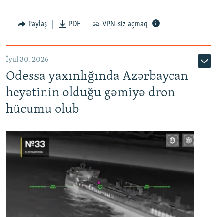
Paylaş
PDF
VPN-siz açmaq
İyul 30, 2026
Odessa yaxınlığında Azərbaycan
heyətinin olduğu gəmiyə dron
hücumu olub