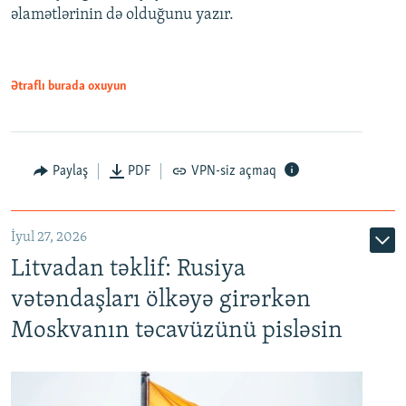
əlamətlərinin də olduğunu yazır.
Ətraflı burada oxuyun
Paylaş
PDF
VPN-siz açmaq
İyul 27, 2026
Litvadan təklif: Rusiya
vətəndaşları ölkəyə girərkən
Moskvanın təcavüzünü pisləsin