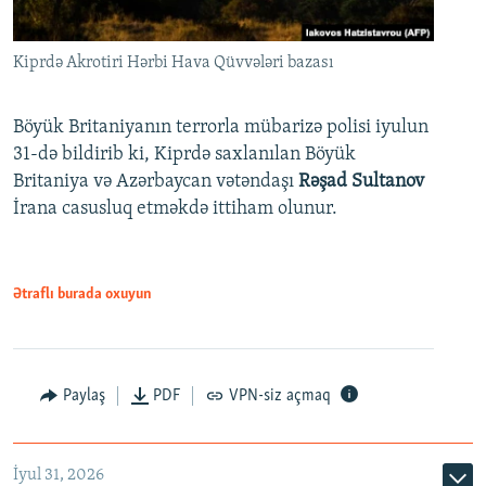
Kiprdə Akrotiri Hərbi Hava Qüvvələri bazası
Böyük Britaniyanın terrorla mübarizə polisi iyulun
31-də bildirib ki, Kiprdə saxlanılan Böyük
Britaniya və Azərbaycan vətəndaşı
Rəşad Sultanov
İrana casusluq etməkdə ittiham olunur.
Ətraflı burada oxuyun
Paylaş
PDF
VPN-siz açmaq
İyul 31, 2026