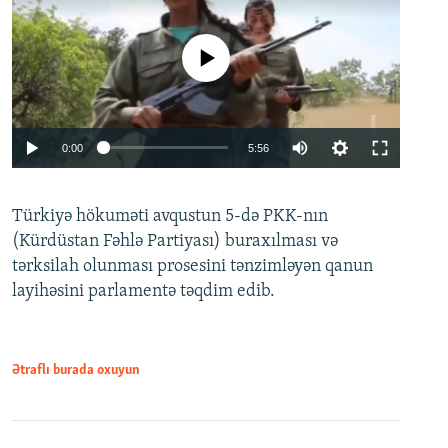
No media source currently available
Auto
0:00
5:56
240p
Türkiyə hökuməti avqustun 5-də PKK-nın
360p
(Kürdüstan Fəhlə Partiyası) buraxılması və
480p
Auto
240p
360p
480p
tərksilah olunması prosesini tənzimləyən qanun
720p
layihəsini parlamentə təqdim edib.
720p
1080p
1080p
Ətraflı burada oxuyun