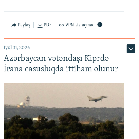
Paylaş
PDF
VPN-siz açmaq
İyul 31, 2026
Azərbaycan vətəndaşı Kiprdə
İrana casusluqda ittiham olunur