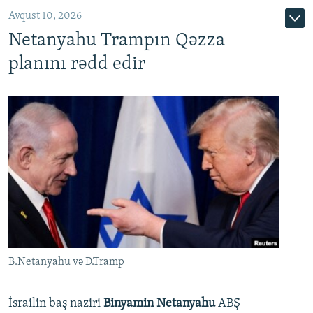
Avqust 10, 2026
Netanyahu Trampın Qəzza
planını rədd edir
B.Netanyahu və D.Tramp
İsrailin baş naziri
Binyamin Netanyahu
ABŞ