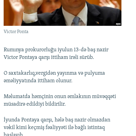
İNFOQRAFIKA
AZƏRBAYCAN ƏDƏBIYYATI KITABXANASI
MISSIYAMIZ
BIZI IZLƏ
KARIKATURA
İSLAM VƏ DEMOKRATIYA
PEŞƏ ETIKASI VƏ JURNALISTIKA STANDARTLARIMIZ
İZ - MƏDƏNIYYƏT PROQRAMI
MATERIALLARIMIZDAN ISTIFADƏ
Victor Ponta
AZADLIQRADIOSU MOBIL TELEFONUNUZDA
RFE/RL-in bütün saytları
BIZIMLƏ ƏLAQƏ
Rumınya prokurorluğu iyulun 13-də baş nazir
Victor Pontaya qarşı ittiham irəli sürüb.
XƏBƏR BÜLLETENLƏRIMIZ
O saxtakarlıq,vergidən yayınma və pulyuma
əməliyyatında ittiham olunur.
Məlumatda həmçinin onun əmlakının müvəqqəti
müsadirə edildiyi bildirilir.
İyunda Pontaya qarşı, hələ baş nazir olmazdan
vəkil kimi keçmiş fəaliyyəti ilə bağlı istintaq
başlayıb.