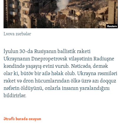
Lvova zərbələr
İyulun 30-da Rusiyanın ballistik raketi
Ukraynanın Dnepropetrovsk vilayətinin Radiuşne
kəndində yaşayış evini vurub. Nəticədə, demək
olar ki, bütöv bir ailə həlak olub. Ukrayna rəsmiləri
raket və dron hücumlarından ölkə üzrə azı doqquz
nəfərin öldüyünü, onlarla insanın yaralandığını
bildirirlər.
Ətraflı burada oxuyun