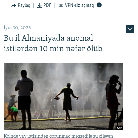
Paylaş
PDF
VPN-siz açmaq
İyul 30, 2026
Bu il Almaniyada anomal
istilərdən 10 min nəfər ölüb
Kölndə yay istisindən qorunmaq məqsədilə su çiləyən