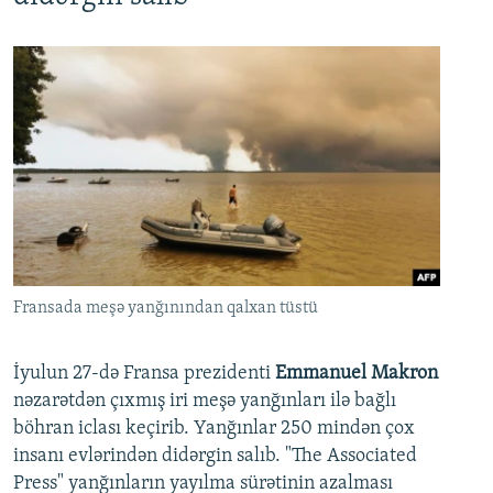
Fransada meşə yanğınından qalxan tüstü
İyulun 27-də Fransa prezidenti
Emmanuel Makron
nəzarətdən çıxmış iri meşə yanğınları ilə bağlı
böhran iclası keçirib. Yanğınlar 250 mindən çox
insanı evlərindən didərgin salıb. "The Associated
Press" yanğınların yayılma sürətinin azalması