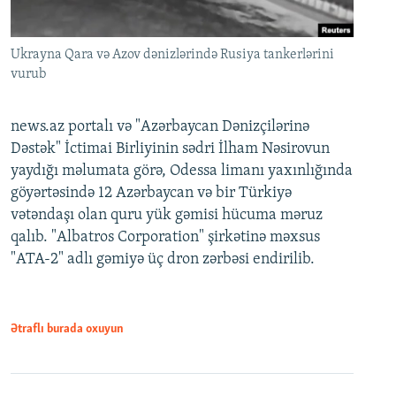
Ukrayna Qara və Azov dənizlərində Rusiya tankerlərini
vurub
news.az portalı və "Azərbaycan Dənizçilərinə
Dəstək" İctimai Birliyinin sədri İlham Nəsirovun
yaydığı məlumata görə, Odessa limanı yaxınlığında
göyərtəsində 12 Azərbaycan və bir Türkiyə
vətəndaşı olan quru yük gəmisi hücuma məruz
qalıb. "Albatros Corporation" şirkətinə məxsus
"ATA-2" adlı gəmiyə üç dron zərbəsi endirilib.
Ətraflı burada oxuyun