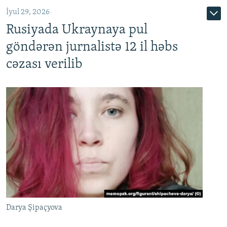
İyul 29, 2026
Rusiyada Ukraynaya pul
göndərən jurnalistə 12 il həbs
cəzası verilib
Darya Şipaçyova