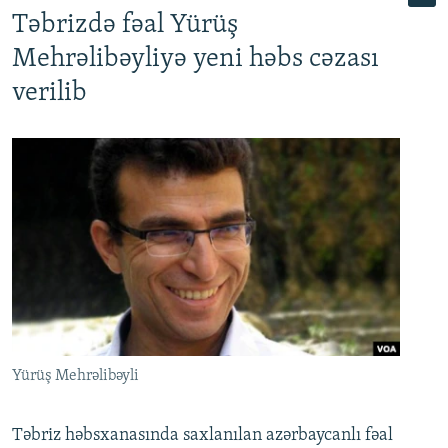
Təbrizdə fəal Yürüş
Mehrəlibəyliyə yeni həbs cəzası
verilib
Yürüş Mehrəlibəyli
Təbriz həbsxanasında saxlanılan azərbaycanlı fəal