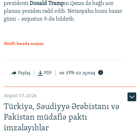
prezidenti
Donald Tramp
ın Qəzza ilə bağlı son
planını yenidən rədd edib. Netanyahu bunu bazar
günü – avqustun 9-da bildirib.
Ətraflı burada oxuyun
Paylaş
PDF
VPN-siz açmaq
Avqust 07, 2026
Türkiyə, Səudiyyə Ərəbistanı və
Pakistan müdafiə paktı
imzalayıblar