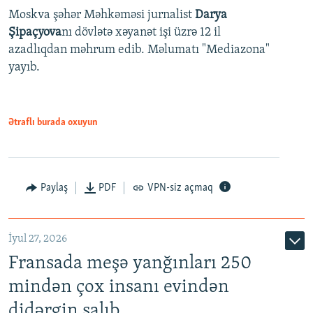
Moskva şəhər Məhkəməsi jurnalist
Darya
Şipaçyova
nı dövlətə xəyanət işi üzrə 12 il
azadlıqdan məhrum edib. Məlumatı "Mediazona"
yayıb.
Ətraflı burada oxuyun
Paylaş
PDF
VPN-siz açmaq
İyul 27, 2026
Fransada meşə yanğınları 250
mindən çox insanı evindən
didərgin salıb