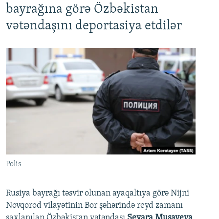
bayrağına görə Özbəkistan
vətəndaşını deportasiya etdilər
Polis
Rusiya bayrağı təsvir olunan ayaqaltıya görə Nijni
Novqorod vilayətinin Bor şəhərində reyd zamanı
saxlanılan Özbəkistan vətəndaşı
Sevara Musayeva