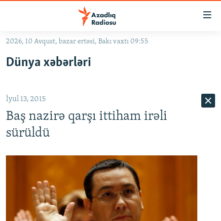
Keçid
linkləri
Əsas
2026, 10 Avqust, bazar ertəsi, Bakı vaxtı 09:55
məzmuna
GÜNDƏM
Dünya xəbərləri
qayıt
#İZAHLA
Əsas
KORRUPSIOMETR
naviqasiyaya
İyul 13, 2015
qayıt
#ƏSLINDƏ
Axtarışa
Baş nazirə qarşı ittiham irəli
FƏRQƏ BAX
keç
sürüldü
QANUNI DOĞRU
ARAŞDIRMA
MULTIMEDIA
RADIO ARXIV
VIDEO
HAQQIMIZDA
FOTOQALEREYA
OXU ZALI