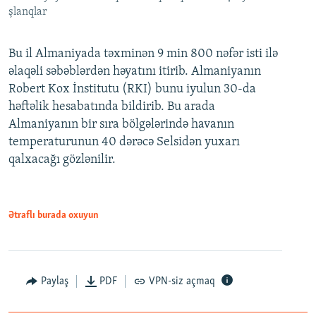
şlanqlar
Bu il Almaniyada təxminən 9 min 800 nəfər isti ilə
əlaqəli səbəblərdən həyatını itirib. Almaniyanın
Robert Kox İnstitutu (RKI) bunu iyulun 30-da
həftəlik hesabatında bildirib. Bu arada
Almaniyanın bir sıra bölgələrində havanın
temperaturunun 40 dərəcə Selsidən yuxarı
qalxacağı gözlənilir.
Ətraflı burada oxuyun
Paylaş
PDF
VPN-siz açmaq