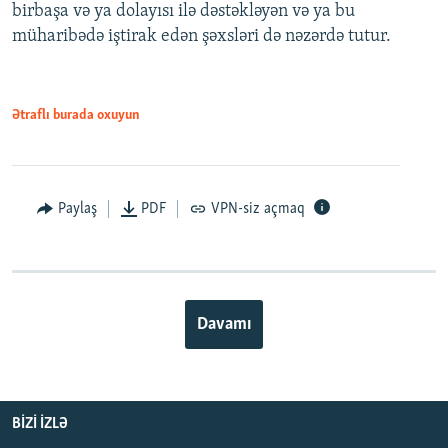
birbaşa və ya dolayısı ilə dəstəkləyən və ya bu
müharibədə iştirak edən şəxsləri də nəzərdə tutur.
Ətraflı burada oxuyun
Paylaş
PDF
VPN-siz açmaq
Davamı
BIZI IZLƏ