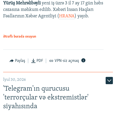
Yürüş Mehrəlibəyli
yeni iş üzrə 3 il 7 ay 17 gün həbs
cəzasına məhkum edilib. Xəbəri İnsan Haqları
Fəallarının Xəbər Agentliyi (
HRANA
) yayıb.
Ətraflı burada oxuyun
Paylaş
PDF
VPN-siz açmaq
İyul 30, 2026
'Telegram'ın qurucusu
'terrorçular və ekstremistlər'
siyahısında