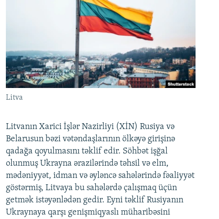
Litva
Litvanın Xarici İşlər Nazirliyi (XİN) Rusiya və
Belarusun bəzi vətəndaşlarının ölkəyə girişinə
qadağa qoyulmasını təklif edir. Söhbət işğal
olunmuş Ukrayna ərazilərində təhsil və elm,
mədəniyyət, idman və əyləncə sahələrində fəaliyyət
göstərmiş, Litvaya bu sahələrdə çalışmaq üçün
getmək istəyənlədən gedir. Eyni təklif Rusiyanın
Ukraynaya qarşı genişmiqyaslı müharibəsini