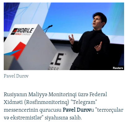
Pavel Durov
Rusiyanın Maliyyə Monitorinqi üzrə Federal
Xidməti (Rosfinmonitorinq) "Telegram"
messencerinin qurucusu
Pavel Durov
u "terrorçular
və ekstremistlər" siyahısına salıb.