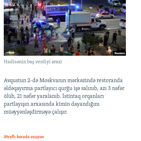
Hadisənin baş verdiyi ərazi
Avqustun 2-də Moskvanın mərkəzində restoranda
əldəqayırma partlayıcı qurğu işə salınıb, azı 3 nəfər
ölüb, 21 nəfər yaralanıb. İstintaq orqanları
partlayışın arxasında kimin dayandığını
müəyyənləşdirməyə çalışır.
Ətraflı burada oxuyun