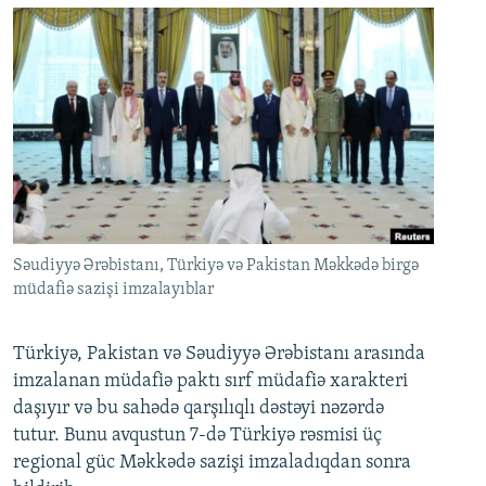
Səudiyyə Ərəbistanı, Türkiyə və Pakistan Məkkədə birgə
müdafiə sazişi imzalayıblar
Türkiyə, Pakistan və Səudiyyə Ərəbistanı arasında
imzalanan müdafiə paktı sırf müdafiə xarakteri
daşıyır və bu sahədə qarşılıqlı dəstəyi nəzərdə
tutur. Bunu avqustun 7-də Türkiyə rəsmisi üç
regional güc Məkkədə sazişi imzaladıqdan sonra