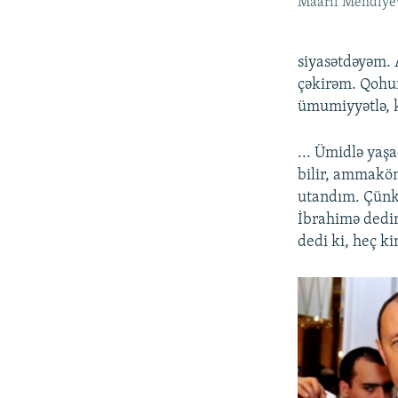
Maarif Mehdiye
siyasətdəyəm. 
çəkirəm. Qohuml
ümumiyyətlə, k
... Ümidlə yaş
bilir, ammakö
utandım. Çünk
İbrahimə dedim
dedi ki, heç k