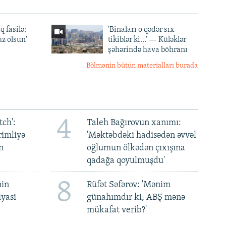
q fasilə:
'Binaları o qədər sıx
z olsun'
tikiblər ki...' — Küləklər
şəhərində hava böhranı
Bölmənin bütün materialları burada
4
ch':
Taleh Bağırovun xanımı:
rimliyə
'Məktəbdəki hadisədən əvvəl
n
oğlumun ölkədən çıxışına
qadağa qoyulmuşdu'
8
nin
Rüfət Səfərov: 'Mənim
iyasi
günahımdır ki, ABŞ mənə
mükafat verib?'