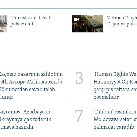
Gürcüstan ali təhsili
Metroda 11 aylı
pulsuz etdi
'Daşınma pulsu
3
açmaz bazarının sahibinin
'Human Rights Wat
qətli Avropa Məhkəməsində:
Hakimiyyət Əli Kə
Hökumətdən cavab tələb
qarşı pis rəftara so
olunur
qoymalıdır
7
Bayramov: Azərbaycan
'Taliban' rəsmiləri
Ukraynaya qaz tədarük
Moldovaya səfəri s
tməyə hazırdır
qalmaqal yaradıb