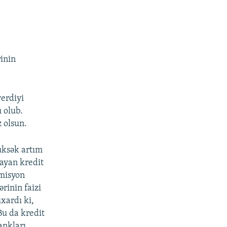
inin
.
verdiyi
ı olub.
 olsun.
üksək artım
ayan kredit
omisyon
rinin faizi
xardı ki,
Bu da kredit
ankları