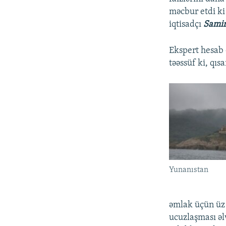
məcbur etdi ki
iqtisadçı
Samir
Ekspert hesab 
təəssüf ki, qıs
Yunanıstan
əmlak üçün üz
ucuzlaşması əl