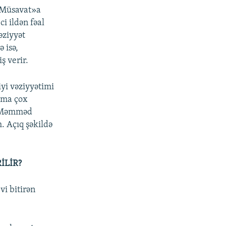
 Müsavat»a
ci ildən fəal
əziyyət
 isə,
ş verir.
yi vəziyyətimi
mma çox
n Məmməd
. Açıq şəkildə
İLİR?
i bitirən