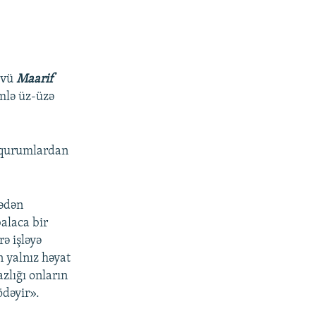
zvü
Maarif
ümlə üz-üzə
i qurumlardan
ədən
alaca bir
ə işləyə
 yalnız həyat
zlığı onların
ödəyir».