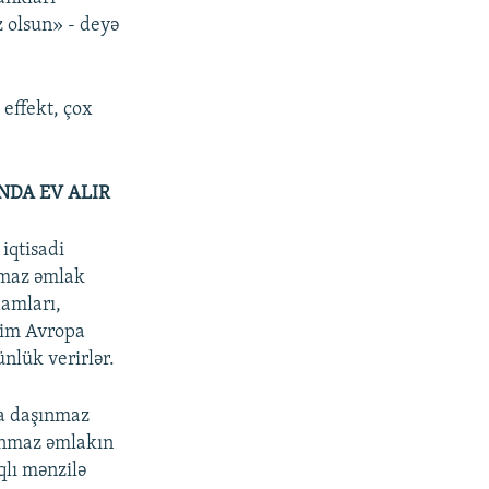
z olsun» - deyə
 effekt, çox
DA EV ALIR
iqtisadi
nmaz əmlak
damları,
dim Avropa
nlük verirlər.
ra daşınmaz
ınmaz əmlakın
qlı mənzilə