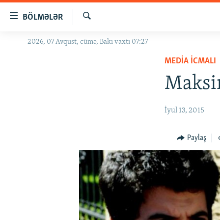
Keçid
BÖLMƏLƏR
linkləri
Axtar
Əsas
2026, 07 Avqust, cümə, Bakı vaxtı 07:27
GÜNDƏM
məzmuna
MEDIA ICMALI
#İZAHLA
qayıt
Əsas
Maksi
KORRUPSIOMETR
naviqasiyaya
#ƏSLINDƏ
qayıt
İyul 13, 2015
Axtarışa
FƏRQƏ BAX
keç
QANUNI DOĞRU
Paylaş
ARAŞDIRMA
MULTIMEDIA
RADIO ARXIV
VIDEO
HAQQIMIZDA
FOTOQALEREYA
OXU ZALI