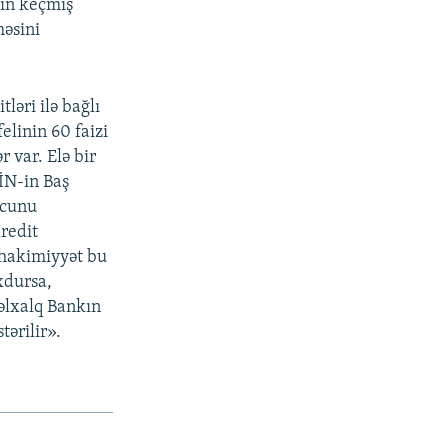
ın keçmiş
məsini
ləri ilə bağlı
elinin 60 faizi
 var. Elə bir
İN-in Baş
rcunu
Kredit
 hakimiyyət bu
xdursa,
əlxalq Bankın
tərilir».