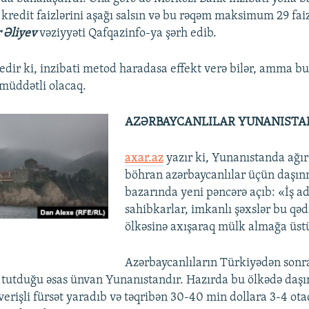
 kredit faizlərini aşağı salsın və bu rəqəm maksimum 29 fai
 Əliyev
vəziyyəti Qafqazinfo-ya şərh edib.
edir ki, inzibati metod haradasa effekt verə bilər, amma bu
amüddətli olacaq.
AZƏRBAYCANLILAR YUNANISTAN
axar.az
yazır ki, Yunanıstanda ağır 
böhran azərbaycanlılar üçün daşı
bazarında yeni pəncərə açıb: «İş a
sahibkarlar, imkanlı şəxslər bu qə
ölkəsinə axışaraq mülk almağa üstü
Azərbaycanlıların Türkiyədən son
 tutduğu əsas ünvan Yunanıstandır. Hazırda bu ölkədə daş
verişli fürsət yaradıb və təqribən 30-40 min dollara 3-4 ota