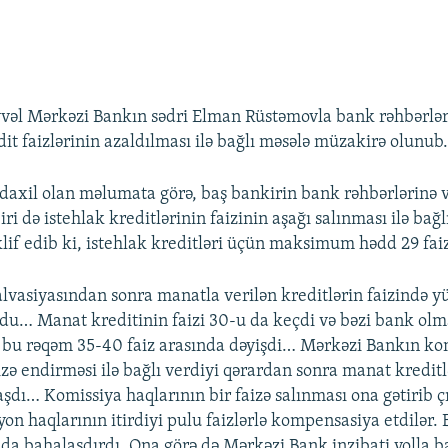
vvəl Mərkəzi Bankın sədri Elman Rüstəmovla bank rəhbərlər
it faizlərinin azaldılması ilə bağlı məsələ müzakirə olunub
 daxil olan məlumata görə, baş bankirin bank rəhbərlərinə 
iri də istehlak kreditlərinin faizinin aşağı salınması ilə bağl
lif edib ki, istehlak kreditləri üçün maksimum hədd 29 faiz
vasiyasından sonra manatla verilən kreditlərin faizində y
u… Manat kreditinin faizi 30-u da keçdi və bəzi bank olm
a bu rəqəm 35-40 faiz arasında dəyişdi… Mərkəzi Bankın k
izə endirməsi ilə bağlı verdiyi qərardan sonra manat kreditlə
şdı… Komissiya haqlarının bir faizə salınması ona gətirib çı
on haqlarının itirdiyi pulu faizlərlə kompensasiya etdilər. 
a da bahalaşdırdı. Ona görə də Mərkəzi Bank inzibati yolla b