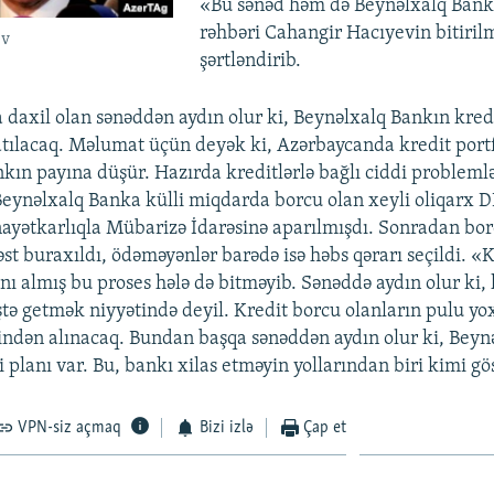
«Bu sənəd həm də Beynəlxalq Bank
rəhbəri Cahangir Hacıyevin bitiril
ev
şərtləndirib.
daxil olan sənəddən aydın olur ki, Beynəlxalq Bankın kredit
atılacaq. Məlumat üçün deyək ki, Azərbaycanda kredit portf
kın payına düşür. Hazırda kreditlərlə bağlı ciddi problemlər
eynəlxalq Banka külli miqdarda borcu olan xeyli oliqarx D
ayətkarlıqla Mübarizə İdarəsinə aparılmışdı. Sonradan bo
st buraxıldı, ödəməyənlər barədə isə həbs qərarı seçildi. «
nı almış bu proses hələ də bitməyib. Sənəddə aydın olur ki,
tə getmək niyyətində deyil. Kredit borcu olanların pulu yo
rindən alınacaq. Bundan başqa sənəddən aydın olur ki, Beyn
i planı var. Bu, bankı xilas etməyin yollarından biri kimi gös
VPN-siz açmaq
Bizi izlə
Çap et