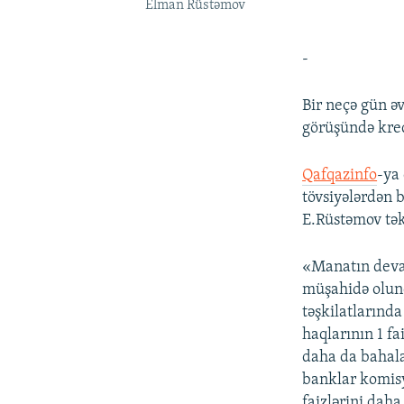
Elman Rüstəmov
-
Bir neçə gün ə
görüşündə kred
Qafqazinfo
-ya
tövsiyələrdən b
E.Rüstəmov tək
«Manatın deval
müşahidə olund
təşkilatlarınd
haqlarının 1 fa
daha da bahala
banklar komisy
faizlərini dah