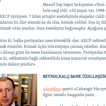
v
Maarif bəy həyat hekayəsini «Yeni
belə nəql etdi: «52 yaşım var. 1988-
AXCP üzvüyəm. 7 ildən artıqdır xəstəliyimlə əlaqədar ciddi 
arım bu illər ərzində az da olsa, kömək etdilər. Son üç ildə
ömək edən yoxdur. Əsas xəstəliyim bağırsaqdır. Ayağıma şi
adım ki, bəlkə partiyadan nəsə köməklik olar. AXCP rəhbərli
mək etmirlər. Kömək üçün televiziyaya çıxmaq istədim. A
i dilənçi gözü ilə mənə baxılmasını istəmirəm. Partiyada
 ki, səhhətimlə bağlı rəhbərlikdə kimə müraciət etməliyəm
imdə imkan yoxdur».
BEYNƏLXALQ BANK ÖZƏLLƏŞDİR
«Azadlıq»
qəzeti «Cahangir Hacıyev
ilginc sənəd» haqqında yazır.