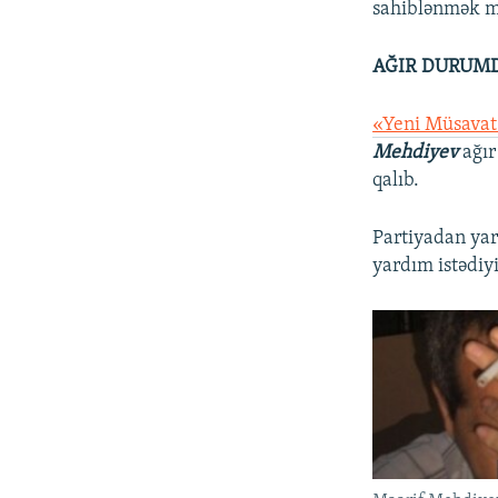
sahiblənmək 
AĞIR DURUMD
«Yeni Müsava
Mehdiyev
ağır
qalıb.
Partiyadan yar
yardım istədiyi