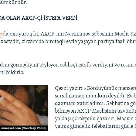
mümkündür.
A OLAN AXCP-Çİ İSTEFA VERDİ
t»
da oxuyuruq ki, AXCP-nin Nərimanov şöbəsinin Məclis ü
 xəstədir, zirzəmidə birotaqlı evdə yaşayan partiya fəalı öl
dım görmədiyini söyləyən cəbhəçi istefa verdiyini və rəsm
ni bildirib.
Qəzet yazır: «Gördüyümüz mənzər
sarsılmamaq mümkün deyildi. Ev b
daxmanı xatırladırdı. Səhhətinə gör
bilməyən AXCP Məclisinin üzvünün
yoldaşı çörəkpulu qazanır. Maaşın a
yalnız gündəlik tələbatlarını güclə 