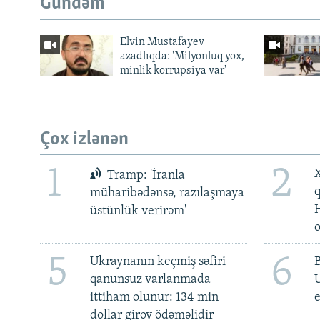
Gündəm
Elvin Mustafayev
azadlıqda: 'Milyonluq yox,
minlik korrupsiya var'
Çox izlənən
1
2
X
Tramp: 'İranla
müharibədənsə, razılaşmaya
üstünlük verirəm'
5
6
Ukraynanın keçmiş səfiri
qanunsuz varlanmada
ittiham olunur: 134 min
e
dollar girov ödəməlidir