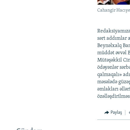
Cahangir Hacıy
Redaksiyamıza 
sərt addımlar 
Beynəlxalq Ban
müddət əvvəl B
Mütəşəkkil Cin
ödəyənlər sərbə
qalmaqalı» adı
məsələdə güzəş
əmlakları əllə
özəlləşdirilməs
Paylaş