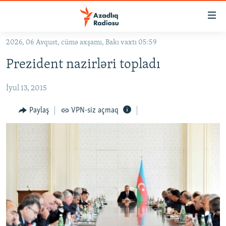
Keçid
linkləri
Əsas
2026, 06 Avqust, cümə axşamı, Bakı vaxtı 05:59
məzmuna
GÜNDƏM
Prezident nazirləri topladı
qayıt
#İZAHLA
Əsas
İyul 13, 2015
KORRUPSIOMETR
naviqasiyaya
qayıt
#ƏSLINDƏ
Paylaş
VPN-siz açmaq
Axtarışa
FƏRQƏ BAX
keç
QANUNI DOĞRU
ARAŞDIRMA
MULTIMEDIA
RADIO ARXIV
VIDEO
HAQQIMIZDA
FOTOQALEREYA
OXU ZALI