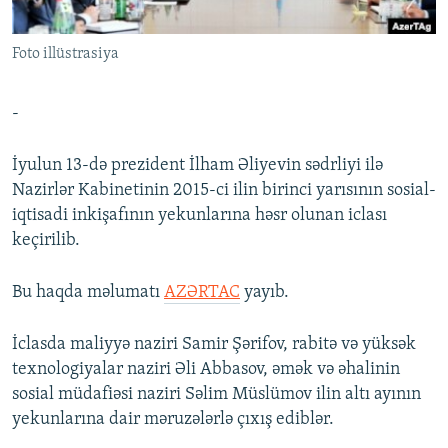
İNFOQRAFIKA
AZƏRBAYCAN ƏDƏBIYYATI KITABXANASI
MISSIYAMIZ
BIZI IZLƏ
Foto illüstrasiya
KARIKATURA
İSLAM VƏ DEMOKRATIYA
PEŞƏ ETIKASI VƏ JURNALISTIKA STANDARTLARIMIZ
İZ - MƏDƏNIYYƏT PROQRAMI
MATERIALLARIMIZDAN ISTIFADƏ
-
AZADLIQRADIOSU MOBIL TELEFONUNUZDA
RFE/RL-in bütün saytları
BIZIMLƏ ƏLAQƏ
İyulun 13-də prezident İlham Əliyevin sədrliyi ilə
Nazirlər Kabinetinin 2015-ci ilin birinci yarısının sosial-
XƏBƏR BÜLLETENLƏRIMIZ
iqtisadi inkişafının yekunlarına həsr olunan iclası
keçirilib.
Bu haqda məlumatı
AZƏRTAC
yayıb.
İclasda maliyyə naziri Samir Şərifov, rabitə və yüksək
texnologiyalar naziri Əli Abbasov, əmək və əhalinin
sosial müdafiəsi naziri Səlim Müslümov ilin altı ayının
yekunlarına dair məruzələrlə çıxış ediblər.