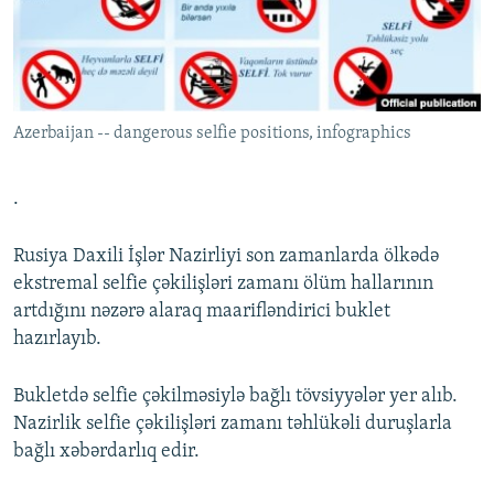
İNFOQRAFIKA
AZƏRBAYCAN ƏDƏBIYYATI KITABXANASI
MISSIYAMIZ
BIZI IZLƏ
KARIKATURA
İSLAM VƏ DEMOKRATIYA
PEŞƏ ETIKASI VƏ JURNALISTIKA STANDARTLARIMIZ
İZ - MƏDƏNIYYƏT PROQRAMI
MATERIALLARIMIZDAN ISTIFADƏ
Azerbaijan -- dangerous selfie positions, infographics
AZADLIQRADIOSU MOBIL TELEFONUNUZDA
RFE/RL-in bütün saytları
BIZIMLƏ ƏLAQƏ
.
XƏBƏR BÜLLETENLƏRIMIZ
Rusiya Daxili İşlər Nazirliyi son zamanlarda ölkədə
ekstremal selfie çəkilişləri zamanı ölüm hallarının
artdığını nəzərə alaraq maarifləndirici buklet
hazırlayıb.
Bukletdə selfie çəkilməsiylə bağlı tövsiyyələr yer alıb.
Nazirlik selfie çəkilişləri zamanı təhlükəli duruşlarla
bağlı xəbərdarlıq edir.​