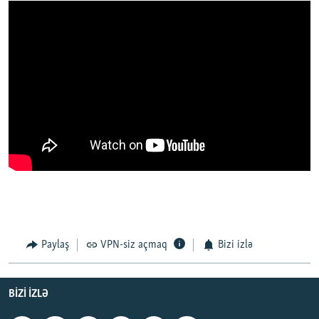
Paylaş
VPN-siz açmaq
Bizi izlə
BIZI IZLƏ