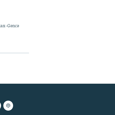
azax-Gəncə