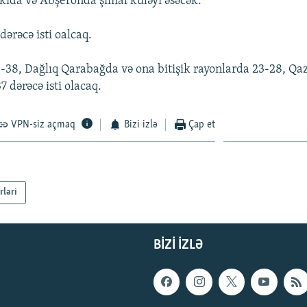
kıda və Abşeronda şimal küləyi əsəcək.
ərəcə isti oalcaq.
38, Dağlıq Qarabağda və ona bitişik rayonlarda 23-28, Q
 dərəcə isti olacaq.
VPN-siz açmaq
Bizi izlə
Çap et
rləri
BIZI IZLƏ