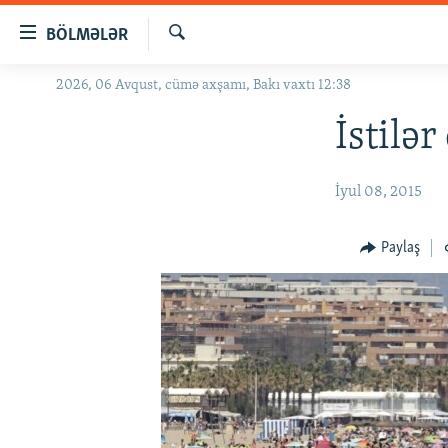
Keçid
BÖLMƏLƏR
linkləri
Axtar
Əsas
2026, 06 Avqust, cümə axşamı, Bakı vaxtı 12:38
GÜNDƏM
məzmuna
#İZAHLA
İstilər
qayıt
Əsas
KORRUPSIOMETR
naviqasiyaya
İyul 08, 2015
#ƏSLINDƏ
qayıt
Axtarışa
FƏRQƏ BAX
Paylaş
keç
QANUNI DOĞRU
ARAŞDIRMA
MULTIMEDIA
RADIO ARXIV
VIDEO
HAQQIMIZDA
FOTOQALEREYA
OXU ZALI