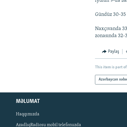
İyulun 9-da Ba
Gündüz 30-35 d
Naxçıvanda 33-
zonasında 32-37
Paylaş
This item is part of
Azərbaycan xəbə
MƏLUMAT
Haqqımızda
AzadlıqRadiosu mobil telefonuzda