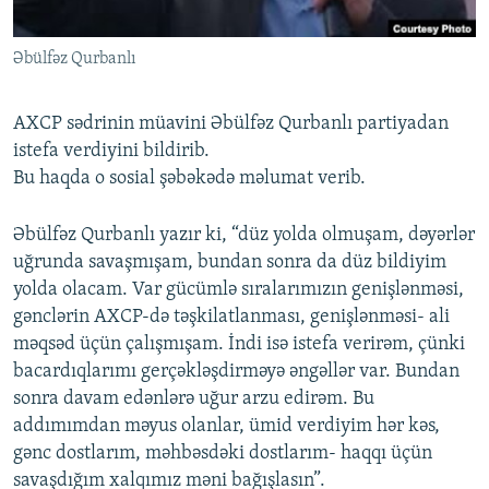
İNFOQRAFIKA
AZƏRBAYCAN ƏDƏBIYYATI KITABXANASI
MISSIYAMIZ
BIZI IZLƏ
Əbülfəz Qurbanlı
KARIKATURA
İSLAM VƏ DEMOKRATIYA
PEŞƏ ETIKASI VƏ JURNALISTIKA STANDARTLARIMIZ
İZ - MƏDƏNIYYƏT PROQRAMI
MATERIALLARIMIZDAN ISTIFADƏ
AXCP sədrinin müavini Əbülfəz Qurbanlı partiyadan
AZADLIQRADIOSU MOBIL TELEFONUNUZDA
RFE/RL-in bütün saytları
istefa verdiyini bildirib.
Bu haqda o sosial şəbəkədə məlumat verib.
BIZIMLƏ ƏLAQƏ
XƏBƏR BÜLLETENLƏRIMIZ
Əbülfəz Qurbanlı yazır ki, “düz yolda olmuşam, dəyərlər
uğrunda savaşmışam, bundan sonra da düz bildiyim
yolda olacam. Var gücümlə sıralarımızın genişlənməsi,
gənclərin AXCP-də təşkilatlanması, genişlənməsi- ali
məqsəd üçün çalışmışam. İndi isə istefa verirəm, çünki
bacardıqlarımı gerçəkləşdirməyə əngəllər var. Bundan
sonra davam edənlərə uğur arzu edirəm. Bu
addımımdan məyus olanlar, ümid verdiyim hər kəs,
gənc dostlarım, məhbəsdəki dostlarım- haqqı üçün
savaşdığım xalqımız məni bağışlasın”.