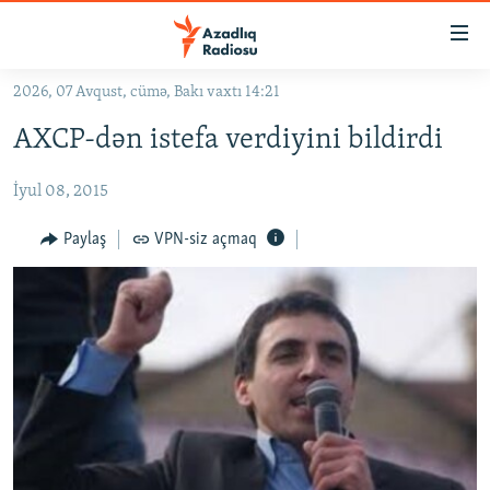
Keçid
linkləri
Əsas
2026, 07 Avqust, cümə, Bakı vaxtı 14:21
məzmuna
GÜNDƏM
AXCP-dən istefa verdiyini bildirdi
qayıt
#İZAHLA
Əsas
İyul 08, 2015
KORRUPSIOMETR
naviqasiyaya
qayıt
#ƏSLINDƏ
Paylaş
VPN-siz açmaq
Axtarışa
FƏRQƏ BAX
keç
QANUNI DOĞRU
ARAŞDIRMA
MULTIMEDIA
RADIO ARXIV
VIDEO
HAQQIMIZDA
FOTOQALEREYA
OXU ZALI