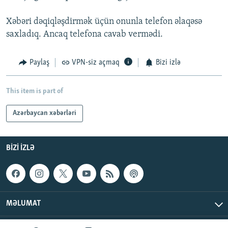
Xəbəri dəqiqləşdirmək üçün onunla telefon əlaqəsə
saxladıq. Ancaq telefona cavab vermədi.
Paylaş
VPN-siz açmaq
Bizi izlə
This item is part of
Azərbaycan xəbərləri
BIZI IZLƏ
MƏLUMAT