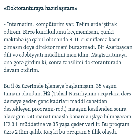
«Doktoranturaya hazırlaşıram»
- İnternetim, kompüterim var. Təlimlərdə iştirak
edirəm. Bircə kurrikulumu keçməmişəm, çünki
məktəbə işə qəbul olunanda 9-11-ci siniflərdə kəsir
olmasın deyə direktor məni buraxmadı. Bir Azərbaycan
dili və ədəbiyyatı müəllimi mən idim. Magistraturaya
ona görə girdim ki, sonra təhsilimi doktoranturada
davam etdirim.
Bu il öz üzərimdə işləməyə başlamışam. 35 yaşım
tamam olandan,
H2
(Təhsil Nazirliyinin ucqarlara dərs
deməyə gedən gənc kadrları maddi cəhətdən
dəstəkləyən proqramı-red.) maaşım kəsiləndən sonra
alacağım 150 manat maaşla kənarda işləyə bilməyəcəm.
H2 3 il müddətinə və 35 yaşa qədər verilir. Bu proqram
üzrə 2 ilim qalıb. Kaş ki bu proqram 5 illik olaydı.