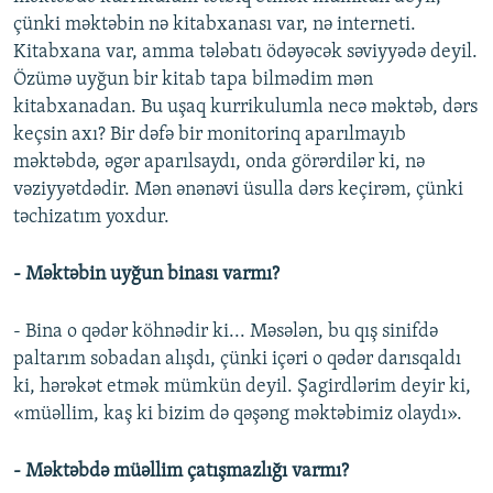
çünki məktəbin nə kitabxanası var, nə interneti.
Kitabxana var, amma tələbatı ödəyəcək səviyyədə deyil.
Özümə uyğun bir kitab tapa bilmədim mən
kitabxanadan. Bu uşaq kurrikulumla necə məktəb, dərs
keçsin axı? Bir dəfə bir monitorinq aparılmayıb
məktəbdə, əgər aparılsaydı, onda görərdilər ki, nə
vəziyyətdədir. Mən ənənəvi üsulla dərs keçirəm, çünki
təchizatım yoxdur.
- Məktəbin uyğun binası varmı?
- Bina o qədər köhnədir ki... Məsələn, bu qış sinifdə
paltarım sobadan alışdı, çünki içəri o qədər darısqaldı
ki, hərəkət etmək mümkün deyil. Şagirdlərim deyir ki,
«müəllim, kaş ki bizim də qəşəng məktəbimiz olaydı».
- Məktəbdə müəllim çatışmazlığı varmı?