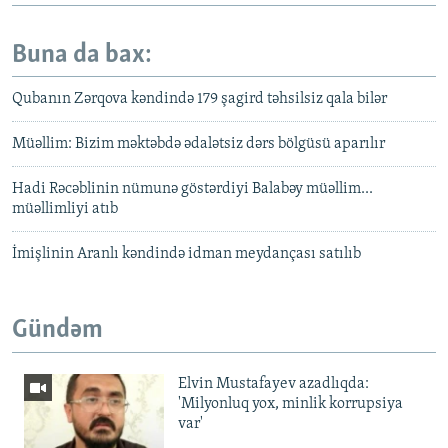
Buna da bax:
Qubanın Zərqova kəndində 179 şagird təhsilsiz qala bilər
Müəllim: Bizim məktəbdə ədalətsiz dərs bölgüsü aparılır
Hadi Rəcəblinin nümunə göstərdiyi Balabəy müəllim...
müəllimliyi atıb
İmişlinin Aranlı kəndində idman meydançası satılıb
Gündəm
Elvin Mustafayev azadlıqda:
'Milyonluq yox, minlik korrupsiya
var'