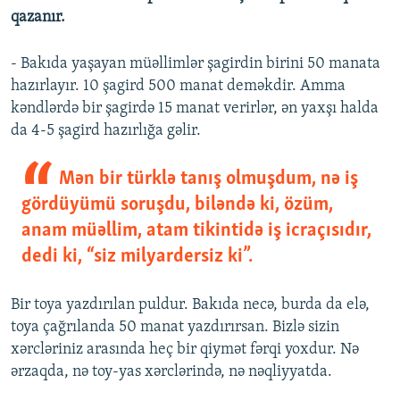
qazanır.
- Bakıda yaşayan müəllimlər şagirdin birini 50 manata
hazırlayır. 10 şagird 500 manat deməkdir. Amma
kəndlərdə bir şagirdə 15 manat verirlər, ən yaxşı halda
da 4-5 şagird hazırlığa gəlir.
Mən bir türklə tanış olmuşdum, nə iş
gördüyümü soruşdu, biləndə ki, özüm,
anam müəllim, atam tikintidə iş icraçısıdır,
dedi ki, “siz milyardersiz ki”.
Bir toya yazdırılan puldur. Bakıda necə, burda da elə,
toya çağrılanda 50 manat yazdırırsan. Bizlə sizin
xərcləriniz arasında heç bir qiymət fərqi yoxdur. Nə
ərzaqda, nə toy-yas xərclərində, nə nəqliyyatda.