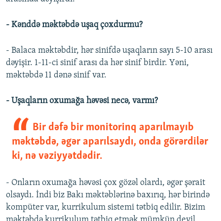
- Kənddə məktəbdə uşaq çoxdurmu?
- Balaca məktəbdir, hər sinifdə uşaqların sayı 5-10 arası
dəyişir. 1-11-ci sinif arası da hər sinif birdir. Yəni,
məktəbdə 11 dənə sinif var.
- Uşaqların oxumağa həvəsi necə, varmı?
Bir dəfə bir monitorinq aparılmayıb
məktəbdə, əgər aparılsaydı, onda görərdilər
ki, nə vəziyyətdədir.
- Onların oxumağa həvəsi çox gözəl olardı, əgər şərait
olsaydı. İndi biz Bakı məktəblərinə baxırıq, hər birində
kompüter var, kurrikulum sistemi tətbiq edilir. Bizim
məktəbdə kurrikulum tətbiq etmək mümkün deyil,