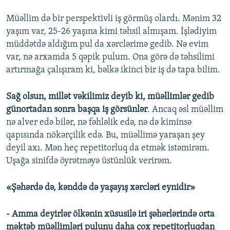
Müəllim də bir perspektivli iş görmüş olardı. Mənim 32
yaşım var, 25-26 yaşına kimi təhsil almışam. İşlədiyim
müddətdə aldığım pul da xərclərimə gedib. Nə evim
var, nə arxamda 5 qəpik pulum. Ona görə də təhsilimi
artırmağa çalışıram ki, bəlkə ikinci bir iş də tapa bilim.
Sağ olsun, millət vəkilimiz deyib ki,
müəllimlər gedib
günortadan sonra başqa iş görsünlər
. Ancaq əsl müəllim
nə alver edə bilər, nə fəhləlik edə, nə də kiminsə
qapısında nökərçilik edə. Bu, müəllimə yaraşan şey
deyil axı. Mən heç repetitorluq da etmək istəmirəm.
Uşağa sinifdə öyrətməyə üstünlük verirəm.
«Şəhərdə də, kənddə də yaşayış xərcləri eynidir»
- Amma deyirlər ölkənin xüsusilə iri şəhərlərində orta
məktəb müəllimləri pulunu daha çox repetitorluqdan