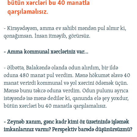
bütün xərcləri bu 40 manatla
qarşılamalısız.
- Kirayədəyəm, amma ev sahibi məndən pul almır ki,
qonağımsan. İnsan itməyib, görürsüz.
- Amma kommunal xərcləriniz var...
- Əlbəttə, Balakəndə olanda odun alırdım, bir ildə
oduna 480 manat pul verdim. Mənə hökumət əlavə 40
manat verirdi kommunal və yol xərcini ödəmək üçün.
Mənsə bunu təkcə oduna verdim. Odun pulunu ayrıca
istəyəndə isə mənə dedilər ki, qanunda elə şey yoxdur,
bütün xərcləri bu 40 manatla qarşılamalısız.
- Zeynəb xanım, gənc kadr kimi öz üzərinizdə işləmək
imkanlarınız varmı? Perspektiv barədə düşünürsüzmü?