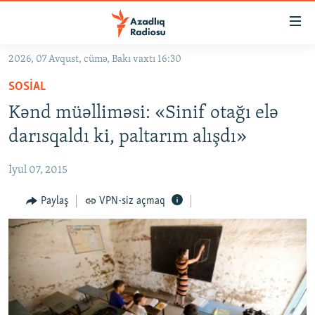
Keçid
linkləri
Əsas
2026, 07 Avqust, cümə, Bakı vaxtı 16:30
məzmuna
GÜNDƏM
SOSIAL
qayıt
#İZAHLA
Əsas
Kənd müəlliməsi: «Sinif otağı elə
KORRUPSIOMETR
naviqasiyaya
darısqaldı ki, paltarım alışdı»
qayıt
#ƏSLINDƏ
Axtarışa
İyul 07, 2015
FƏRQƏ BAX
keç
QANUNI DOĞRU
Paylaş
VPN-siz açmaq
ARAŞDIRMA
MULTIMEDIA
RADIO ARXIV
VIDEO
HAQQIMIZDA
FOTOQALEREYA
OXU ZALI