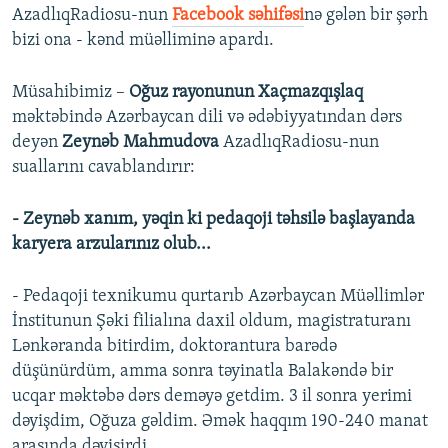
AzadlıqRadiosu-nun
Facebook səhifəsi
nə gələn bir şərh
bizi ona - kənd müəlliminə apardı.
Müsahibimiz –
Oğuz rayonunun Xaçmazqışlaq
məktəbində Azərbaycan dili və ədəbiyyatından dərs
deyən
Zeynəb Mahmudova
AzadlıqRadiosu-nun
suallarını cavablandırır:
- Zeynəb xanım, yəqin ki pedaqoji təhsilə başlayanda
karyera arzularınız olub...
- Pedaqoji texnikumu qurtarıb Azərbaycan Müəllimlər
İnstitunun Şəki filialına daxil oldum, magistraturanı
Lənkəranda bitirdim, doktorantura barədə
düşünürdüm, amma sonra təyinatla Balakəndə bir
ucqar məktəbə dərs deməyə getdim. 3 il sonra yerimi
dəyişdim, Oğuza gəldim. Əmək haqqım 190-240 manat
arasında dəyişirdi.