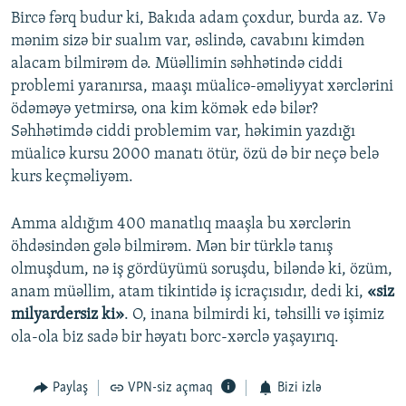
Bircə fərq budur ki, Bakıda adam çoxdur, burda az. Və
mənim sizə bir sualım var, əslində, cavabını kimdən
alacam bilmirəm də. Müəllimin səhhətində ciddi
problemi yaranırsa, maaşı müalicə-əməliyyat xərclərini
ödəməyə yetmirsə, ona kim kömək edə bilər?
Səhhətimdə ciddi problemim var, həkimin yazdığı
müalicə kursu 2000 manatı ötür, özü də bir neçə belə
kurs keçməliyəm.
Amma aldığım 400 manatlıq maaşla bu xərclərin
öhdəsindən gələ bilmirəm. Mən bir türklə tanış
olmuşdum, nə iş gördüyümü soruşdu, biləndə ki, özüm,
anam müəllim, atam tikintidə iş icraçısıdır, dedi ki,
«siz
milyardersiz ki»
. O, inana bilmirdi ki, təhsilli və işimiz
ola-ola biz sadə bir həyatı borc-xərclə yaşayırıq.
Paylaş
VPN-siz açmaq
Bizi izlə