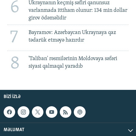
6
Ukraynanın keçmiş səfiri qanunsuz
varlanmada ittiham olunur: 134 min dollar
girov ödəməlidir
7
Bayramov: Azərbaycan Ukraynaya qaz
tədarük etməyə hazırdır
8
'Taliban' rəsmilərinin Moldovaya səfəri
siyasi qalmaqal yaradıb
BIZI IZLƏ
MƏLUMAT