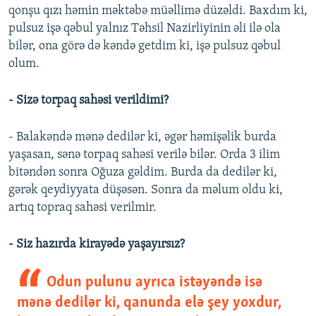
qonşu qızı həmin məktəbə müəllimə düzəldi. Baxdım ki,
pulsuz işə qəbul yalnız Təhsil Nazirliyinin əli ilə ola
bilər, ona görə də kəndə getdim ki, işə pulsuz qəbul
olum.
- Sizə torpaq sahəsi verildimi?
- Balakəndə mənə dedilər ki, əgər həmişəlik burda
yaşasan, sənə torpaq sahəsi verilə bilər. Orda 3 ilim
bitəndən sonra Oğuza gəldim. Burda da dedilər ki,
gərək qeydiyyata düşəsən. Sonra da məlum oldu ki,
artıq topraq sahəsi verilmir.
- Siz hazırda kirayədə yaşayırsız?
Odun pulunu ayrıca istəyəndə isə
mənə dedilər ki, qanunda elə şey yoxdur,