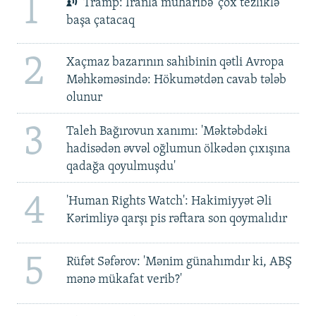
1
Tramp: İranla müharibə 'çox tezliklə'
başa çatacaq
2
Xaçmaz bazarının sahibinin qətli Avropa
Məhkəməsində: Hökumətdən cavab tələb
olunur
3
Taleh Bağırovun xanımı: 'Məktəbdəki
hadisədən əvvəl oğlumun ölkədən çıxışına
qadağa qoyulmuşdu'
4
'Human Rights Watch': Hakimiyyət Əli
Kərimliyə qarşı pis rəftara son qoymalıdır
5
Rüfət Səfərov: 'Mənim günahımdır ki, ABŞ
mənə mükafat verib?'