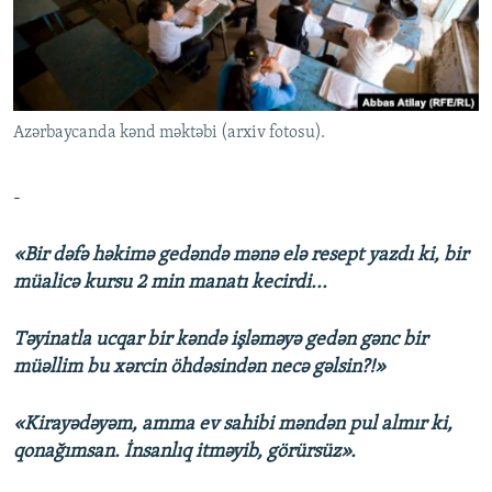
İNFOQRAFIKA
AZƏRBAYCAN ƏDƏBIYYATI KITABXANASI
MISSIYAMIZ
BIZI IZLƏ
KARIKATURA
İSLAM VƏ DEMOKRATIYA
PEŞƏ ETIKASI VƏ JURNALISTIKA STANDARTLARIMIZ
İZ - MƏDƏNIYYƏT PROQRAMI
MATERIALLARIMIZDAN ISTIFADƏ
Azərbaycanda kənd məktəbi (arxiv fotosu).
AZADLIQRADIOSU MOBIL TELEFONUNUZDA
RFE/RL-in bütün saytları
BIZIMLƏ ƏLAQƏ
-
XƏBƏR BÜLLETENLƏRIMIZ
«Bir dəfə həkimə gedəndə mənə elə resept yazdı ki, bir
müalicə kursu 2 min manatı kecirdi...
Təyinatla ucqar bir kəndə işləməyə gedən gənc bir
müəllim bu xərcin öhdəsindən necə gəlsin?!»
«Kirayədəyəm, amma ev sahibi məndən pul almır ki,
qonağımsan. İnsanlıq itməyib, görürsüz».