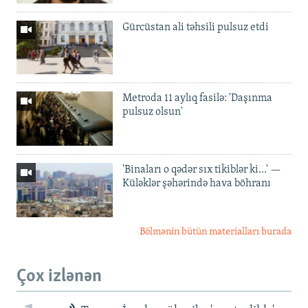
Gürcüstan ali təhsili pulsuz etdi
Metroda 11 aylıq fasilə: 'Daşınma
pulsuz olsun'
'Binaları o qədər sıx tikiblər ki...' —
Küləklər şəhərində hava böhranı
Bölmənin bütün materialları burada
Çox izlənən