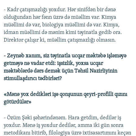
- Kadr çatışmazlığı yoxdur. Hər sinifdən bir dənə
olduğundan hər fənn üzrə də müəllim var. Kimya
müəllimi də var, biologiya müəllimi də var. Kimya,
idman müəllimi də mənim kimi təyinatla gedib ora.
Direktor çalışır ki, müəllim çatışmazlığı olmasın.
- Zeynəb xanım, siz təyinatla ucqar məktəbə işləməyə
getməyə nə vadar etdi: işsizlik, yoxsa ucqar
məktəblərdə dərs demək üçün Təhsil Nazirliyinin
stimullaşdırıcı tədbirləri?
«Mənə yox dedikləri işə qonşunun qeyri-profilli qızını
götürdülər»
- Özüm Şəki şəhərindənəm. Hara getdim, dedilər iş
yoxdur. Mənə iş yoxdur dedilər, amma iki gün sonra
metodikanı bitirib, filologiya üzrə ixtisasartımını keçən