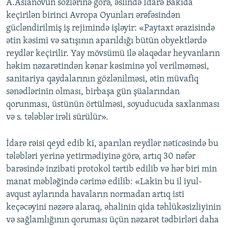
A.Aslanovun sözlərinə görə, əslində İdarə Bakıda
keçirilən birinci Avropa Oyunları ərəfəsindən
gücləndirilmiş iş rejimində işləyir: «Paytaxt ərazisində
ətin kəsimi və satışının aparıldığı bütün obyektlərdə
reydlər keçirilir. Yay mövsümü ilə əlaqədar heyvanların
həkim nəzarətindən kənar kəsiminə yol verilməməsi,
sanitariya qaydalarının gözlənilməsi, ətin müvafiq
sənədlərinin olması, birbaşa gün şüalarından
qorunması, üstünün örtülməsi, soyuducuda saxlanması
və s. tələblər irəli sürülür».
İdarə rəisi qeyd edib ki, aparılan reydlər nəticəsində bu
tələbləri yerinə yetirmədiyinə görə, artıq 30 nəfər
barəsində inzibati protokol tərtib edilib və hər biri min
manat məbləğində cərimə edilib: «Lakin bu il iyul-
avqust aylarında havaların normadan artıq isti
keçəcəyini nəzərə alaraq, əhalinin qida təhlükəsizliyinin
və sağlamlığının qoruması üçün nəzarət tədbirləri daha