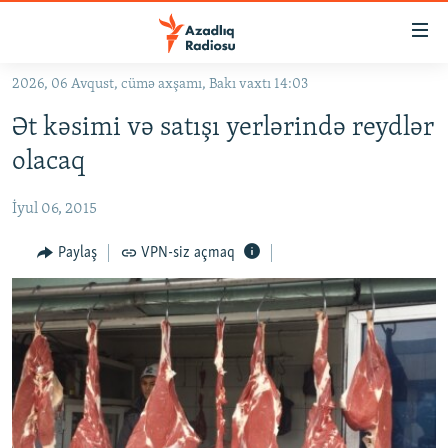
Keçid
linkləri
Əsas
2026, 06 Avqust, cümə axşamı, Bakı vaxtı 14:03
məzmuna
GÜNDƏM
Ət kəsimi və satışı yerlərində reydlər
qayıt
#İZAHLA
Əsas
olacaq
KORRUPSIOMETR
naviqasiyaya
qayıt
İyul 06, 2015
#ƏSLINDƏ
Axtarışa
FƏRQƏ BAX
Paylaş
VPN-siz açmaq
keç
QANUNI DOĞRU
ARAŞDIRMA
MULTIMEDIA
RADIO ARXIV
VIDEO
HAQQIMIZDA
FOTOQALEREYA
OXU ZALI