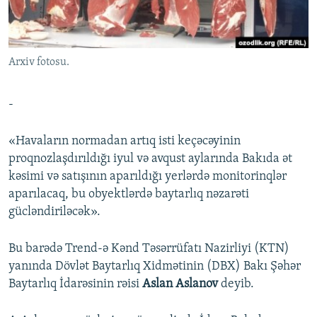
İNFOQRAFIKA
AZƏRBAYCAN ƏDƏBIYYATI KITABXANASI
MISSIYAMIZ
BIZI IZLƏ
KARIKATURA
İSLAM VƏ DEMOKRATIYA
PEŞƏ ETIKASI VƏ JURNALISTIKA STANDARTLARIMIZ
Arxiv fotosu.
İZ - MƏDƏNIYYƏT PROQRAMI
MATERIALLARIMIZDAN ISTIFADƏ
AZADLIQRADIOSU MOBIL TELEFONUNUZDA
RFE/RL-in bütün saytları
-
BIZIMLƏ ƏLAQƏ
«Havaların normadan artıq isti keçəcəyinin
XƏBƏR BÜLLETENLƏRIMIZ
proqnozlaşdırıldığı iyul və avqust aylarında Bakıda ət
kəsimi və satışının aparıldığı yerlərdə monitorinqlər
aparılacaq, bu obyektlərdə baytarlıq nəzarəti
gücləndiriləcək».
Bu barədə Trend-ə Kənd Təsərrüfatı Nazirliyi (KTN)
yanında Dövlət Baytarlıq Xidmətinin (DBX) Bakı Şəhər
Baytarlıq İdarəsinin rəisi
Aslan Aslanov
deyib.