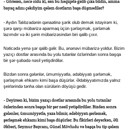
- Görəsən, necə oldu ki, sən bu həqiqətə gəlib çıxa bildin, amma
bayaq adını çəkdiyim qələm dostların başa düşmədilər?
- Aydın Talıbzadənin qənaətinə şərik olub demək istəyirəm ki,
şərə qarşı mübarizə aparmaq üçün şərləşmək, şərləmək
lazımdır və iki şərin mübarizəsindən biri qalib çıxır.
Nəticədə yenə şər qalib gəlir. Bu, ənənəvi mübarizə yoldur. Bizim
yazıçı dostlar arasında bu yolu tutanlar özlərindən sonra başqa
bir şər-şəbədə nəsil yetişdirdilər.
Bizdən sonra gələnlər, ümumiyyətlə, ədəbiyyatı şərləmək,
şərləşmək ehkamı kimi başa düşürlər. Ədəbiyyatımızda yalnız
şeirlərində tənha olan sürülərin döyüşü gedir.
- Deyirsən ki, bizim yazıçı dostlar arasında bu yolu tutanlar
özlərindən sonra başqa bir şər nəsil yetişdirdilər. Bizdən sonra
gələnlər, ümumiyyətlə, yaza bilmir, ədəbiyyatı şərləmək,
şərləşmək ehkamı kimi başa düşürlər. Bu fikirləri deyərkən, Əli
Əkbəri, Seymur Baycanı, Günel Mövludu və başqa bu tip qələm