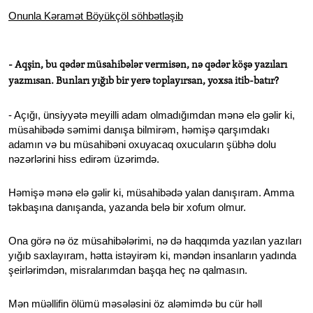
Onunla Kəramət Böyükçöl söhbətləşib
- Aqşin, bu qədər müsahibələr vermisən, nə qədər köşə yazıları
yazmısan. Bunları yığıb bir yerə toplayırsan, yoxsa itib-batır?
- Açığı, ünsiyyətə meyilli adam olmadığımdan mənə elə gəlir ki,
müsahibədə səmimi danışa bilmirəm, həmişə qarşımdakı
adamın və bu müsahibəni oxuyacaq oxucuların şübhə dolu
nəzərlərini hiss edirəm üzərimdə.
Həmişə mənə elə gəlir ki, müsahibədə yalan danışıram. Amma
təkbaşına danışanda, yazanda belə bir xofum olmur.
Ona görə nə öz müsahibələrimi, nə də haqqımda yazılan yazıları
yığıb saxlayıram, hətta istəyirəm ki, məndən insanların yadında
şeirlərimdən, misralarımdan başqa heç nə qalmasın.
Mən müəllifin ölümü məsələsini öz aləmimdə bu cür həll