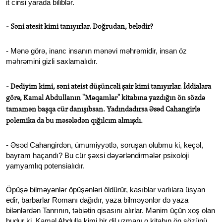
it cinsi yarada biliblər.
- Səni atesit kimi tanıyırlar. Doğrudan, belədir?
- Mənə görə, inanc insanın mənəvi məhrəmidir, insan öz
məhrəmini gizli saxlamalıdır.
- Dediyim kimi, səni ateist düşüncəli şair kimi tanıyırlar. İddialara
görə, Kamal Abdullanın "Məqamlar" kitabına yazdığın ön sözdə
tamamən başqa cür danışıbsan. Yadındadırsa Əsəd Cahangirlə
polemika da bu məsələdən qığılcım almışdı.
- Əsəd Cahangirdən, ümumiyyətlə, soruşan olubmu ki, keçəl,
bayram haçandı? Bu cür şəxsi dəyərləndirmələr psixoloji
yamyamlıq potensialıdır.
Öpüşə bilməyənlər öpüşənləri öldürür, kasıblar varlılara üsyan
edir, barbarlar Romanı dağıdır, yaza bilməyənlər də yaza
bilənlərdən Tanrının, təbiətin qisasını alırlar. Mənim üçün xoş olan
budur ki, Kamal Abdulla kimi bir dil uzmanı o kitabın ön sözünü