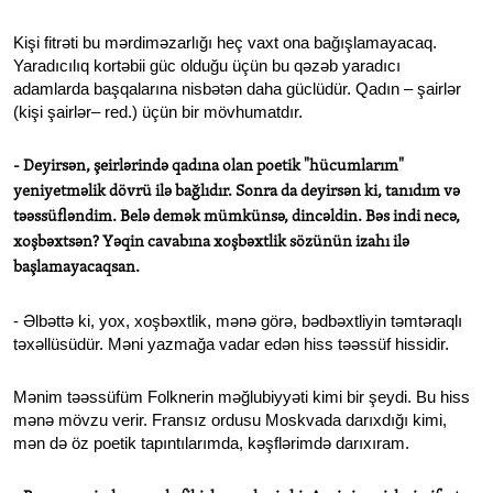
Kişi fitrəti bu mərdiməzarlığı heç vaxt ona bağışlamayacaq.
Yaradıcılıq kortəbii güc olduğu üçün bu qəzəb yaradıcı
adamlarda başqalarına nisbətən daha güclüdür. Qadın – şairlər
(kişi şairlər– red.) üçün bir mövhumatdır.
- Deyirsən, şeirlərində qadına olan poetik "hücumlarım"
yeniyetməlik dövrü ilə bağlıdır. Sonra da deyirsən ki, tanıdım və
təəssüfləndim. Belə demək mümkünsə, dincəldin. Bəs indi necə,
xoşbəxtsən? Yəqin cavabına xoşbəxtlik sözünün izahı ilə
başlamayacaqsan.
- Əlbəttə ki, yox, xoşbəxtlik, mənə görə, bədbəxtliyin təmtəraqlı
təxəllüsüdür. Məni yazmağa vadar edən hiss təəssüf hissidir.
Mənim təəssüfüm Folknerin məğlubiyyəti kimi bir şeydi. Bu hiss
mənə mövzu verir. Fransız ordusu Moskvada darıxdığı kimi,
mən də öz poetik tapıntılarımda, kəşflərimdə darıxıram.