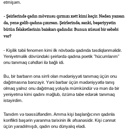
etmişəm.
- Şeirlərində qadın mövzusu qırmızı xətt kimi keçir. Nədən yazsan
da, yenə gəlib qadına çıxırsan. Şeirlərində, sanki, bəşəriyyətin
bütün fəlakətlərinin baiskarı qadındır. Bunun xüsusi bir səbəbi
var?
- Kişilik təbii fenomen kimi ilk növbədə qadında təsdiqlənməlidir.
Yeniyetməlik dövründəki şeirlərdə qadına poetik "hücumlarım"
onu tanımaq cəhdləri ilə bağlı idi.
Bu, bir barbarın ona sirrli olan mədəniyyəti tanımaq üçün onu
dağıtmasına bənzəyir. Yəni barbar üçün mədəniyyətlə tanış
olmaq yalnız onu dağıtmaq yoluyla mümkündür və mən də bir
yeniyetmə kimi qadını məğlub, özümə tabe edərək tanımaq
istəyirdim.
Tanıdım və təəssüfləndim. Amma kişi başlanğıcının qadınla
konflikti bəşərin yaranma tarixinin ilk əfsanəsidir. Kişi cənnət
üçün yaradılmışdı, qadın onu dünyalıq elədi.