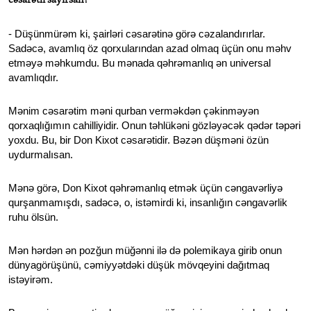
cəsarətli sayırsan?
- Düşünmürəm ki, şairləri cəsarətinə görə cəzalandırırlar.
Sadəcə, avamlıq öz qorxularından azad olmaq üçün onu məhv
etməyə məhkumdu. Bu mənada qəhrəmanlıq ən universal
avamlıqdır.
Mənim cəsarətim məni qurban verməkdən çəkinməyən
qorxaqlığımın cahilliyidir. Onun təhlükəni gözləyəcək qədər təpəri
yoxdu. Bu, bir Don Kixot cəsarətidir. Bəzən düşməni özün
uydurmalısan.
Mənə görə, Don Kixot qəhrəmanlıq etmək üçün cəngavərliyə
qurşanmamışdı, sadəcə, o, istəmirdi ki, insanlığın cəngavərlik
ruhu ölsün.
Mən hərdən ən pozğun müğənni ilə də polemikaya girib onun
dünyagörüşünü, cəmiyyətdəki düşük mövqeyini dağıtmaq
istəyirəm.