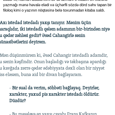
yazmağı mənə həvalə elədi və üçhərfli sözdə dörd səhv tapan bir
filoloq kimi o yazının nöqtəsinə belə toxunmadan kitaba saldı.
 Axı istedad istedadı yaxşı tanıyır. Mənim üçün
araqlıdır, iki istedadlı qələm adamının bir-birindən niyə
u qədər zəhləsi gedir? Əsəd Cahangirlə sənin
ünasibətlərini deyirəm.
 Mən düşünmürəm ki, Əsəd Cahangir istedadlı adamdir,
u sənin kəşfindir. Onun başladığı və təkbaşına apardığı
u kavğada zərrə qədər ədəbiyyata dəxli olan bir niyyət
iss eləsəm, buna aid bir divan bağlayaram.
-
Bir sual da verim, söhbəti bağlayaq. Deyirlər,
xarakter, yaxud pis xarakter istedadı öldürür.
Düzdür?
- Bu məsələyə ən yaxşı cavabı Frans Kafkanın