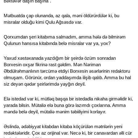
bəxtəvər daşın başına".
Mətbuatda çap olunanda, az qala, məni öldürürdülər ki, bu
misralar olduğu kimi Qulu Ağsəsdə var.
Qorxumdan şeri kitabıma salmadım, amma hələ də bilmirəm
Qulunun hansısa kitabında belə misralar var ya, yox?
Yaxud xəstəxanada yazdığım bir şeirdə özüm sonradan
Borxesin oxşar fikrinə rast gəldim. Mən Nəriman
Əbdülrəhmanlının tərcümə etdiyi Borxesin əsərlərinin redaktoru
olmuşam. Görünür, ordan yaddaşımda ilişib qalıb. Amma bu hal
siz deyən qədər şeirlərimdə yayğın deyil.
Elə istedad var ki, mütləq başqa bir istedadla nikaha girməlidir ki,
yarada bilsin. Mütaliə elə buna görə lazımdı çoxlarına. Amma
məndə belə deyil, mütaliə mənim təbiiliyimi korlayır.
Əslində, ədəbiyyat kitabdan kitaba köçürülən mətnlərin yeni
redəktələridir. Çox az orijinal var. Necə ki, bir canavardan əlli cür