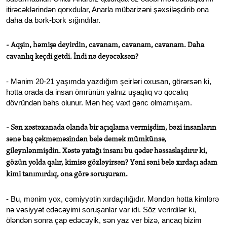
itirəcəklərindən qorxdular, Anarla mübarizəni şəxsiləşdirib ona
daha da bərk-bərk sığındılar.
- Aqşin, həmişə deyirdin, cavanam, cavanam, cavanam. Daha
cavanlıq keçdi getdi. İndi nə deyəcəksən?
- Mənim 20-21 yaşımda yazdığım şeirləri oxusan, görərsən ki,
hətta orada da insan ömrünün yalnız uşaqlıq və qocalıq
dövründən bəhs olunur. Mən heç vaxt gənc olmamışam.
- Sən xəstəxanada olanda bir açıqlama vermişdim, bəzi insanların
sənə baş çəkməməsindən belə demək mümkünsə,
gileynlənmişdin. Xəstə yatağı insanı bu qədər həssaslaşdırır ki,
gözün yolda qalır, kimisə gözləyirsən? Yəni səni belə xırdaçı adam
kimi tanımırdıq, ona görə soruşuram.
- Bu, mənim yox, cəmiyyətin xırdaçılığıdır. Məndən hətta kimlərə
nə vəsiyyət edəcəyimi soruşanlar var idi. Söz verirdilər ki,
öləndən sonra çap edəcəyik, sən yaz ver bizə, ancaq bizim