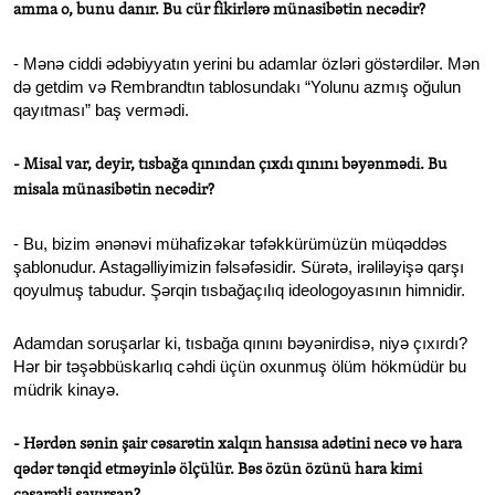
amma o, bunu danır. Bu cür fikirlərə münasibətin necədir?
- Mənə ciddi ədəbiyyatın yerini bu adamlar özləri göstərdilər. Mən
də getdim və Rembrandtın tablosundakı “Yolunu azmış oğulun
qayıtması” baş vermədi.
- Misal var, deyir, tısbağa qınından çıxdı qınını bəyənmədi. Bu
misala münasibətin necədir?
- Bu, bizim ənənəvi mühafizəkar təfəkkürümüzün müqəddəs
şablonudur. Astagəlliyimizin fəlsəfəsidir. Sürətə, irəliləyişə qarşı
qoyulmuş tabudur. Şərqin tısbağaçılıq ideologoyasının himnidir.
Adamdan soruşarlar ki, tısbağa qınını bəyənirdisə, niyə çıxırdı?
Hər bir təşəbbüskarlıq cəhdi üçün oxunmuş ölüm hökmüdür bu
müdrik kinayə.
- Hərdən sənin şair cəsarətin xalqın hansısa adətini necə və hara
qədər tənqid etməyinlə ölçülür. Bəs özün özünü hara kimi