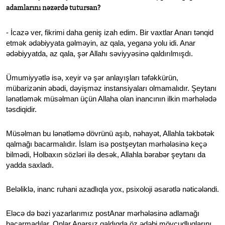
adamlarını nəzərdə tutursan?
- İcazə ver, fikrimi daha geniş izah edim. Bir vaxtlar Anarı tənqid
etmək ədəbiyyata gəlməyin, az qala, yeganə yolu idi. Anar
ədəbiyyatda, az qala, şər Allahı səviyyəsinə qaldırılmışdı.
Ümumiyyətlə isə, xeyir və şər anlayışları təfəkkürün,
mübarizənin əbədi, dəyişməz instansiyaları olmamalıdır. Şeytanı
lənətləmək müsəlman üçün Allaha olan inancının ilkin mərhələdə
təsdiqidir.
Müsəlman bu lənətləmə dövrünü aşıb, nəhayət, Allahla təkbətək
qalmağı bacarmalıdır. İslam isə postşeytan mərhələsinə keçə
bilmədi, Holbaxın sözləri ilə desək, Allahla bərabər şeytanı da
yadda saxladı.
Beləliklə, inanc ruhani azadlıqla yox, psixoloji əsarətlə nəticələndi.
Eləcə də bəzi yazarlarımız postAnar mərhələsinə adlamağı
bacarmadılar. Onlar Anarsız qaldıqda öz ədəbi mövcudluqlarını