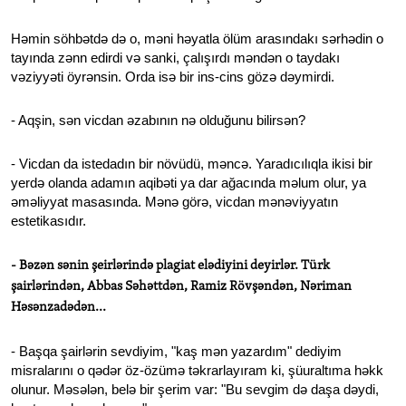
Həmin söhbətdə də o, məni həyatla ölüm arasındakı sərhədin o
tayında zənn edirdi və sanki, çalışırdı məndən o taydakı
vəziyyəti öyrənsin. Orda isə bir ins-cins gözə dəymirdi.
- Aqşin, sən vicdan əzabının nə olduğunu bilirsən?
- Vicdan da istedadın bir növüdü, məncə. Yaradıcılıqla ikisi bir
yerdə olanda adamın aqibəti ya dar ağacında məlum olur, ya
əməliyyat masasında. Mənə görə, vicdan mənəviyyatın
estetikasıdır.
- Bəzən sənin şeirlərində plagiat elədiyini deyirlər. Türk
şairlərindən, Abbas Səhəttdən, Ramiz Rövşəndən, Nəriman
Həsənzadədən...
- Başqa şairlərin sevdiyim, "kaş mən yazardım" dediyim
misralarını o qədər öz-özümə təkrarlayıram ki, şüuraltıma həkk
olunur. Məsələn, belə bir şerim var: "Bu sevgim də daşa dəydi,