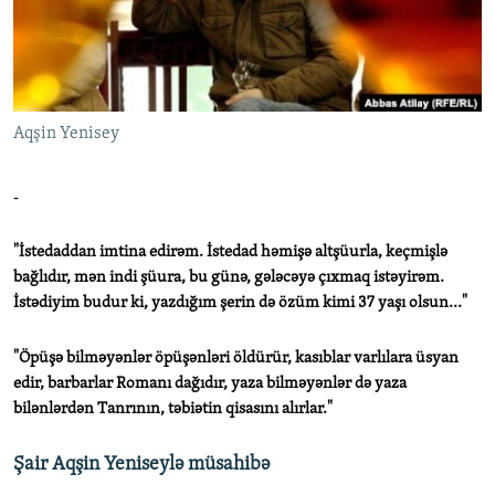
İNFOQRAFIKA
AZƏRBAYCAN ƏDƏBIYYATI KITABXANASI
MISSIYAMIZ
BIZI IZLƏ
KARIKATURA
İSLAM VƏ DEMOKRATIYA
PEŞƏ ETIKASI VƏ JURNALISTIKA STANDARTLARIMIZ
İZ - MƏDƏNIYYƏT PROQRAMI
MATERIALLARIMIZDAN ISTIFADƏ
Aqşin Yenisey
AZADLIQRADIOSU MOBIL TELEFONUNUZDA
RFE/RL-in bütün saytları
BIZIMLƏ ƏLAQƏ
-
XƏBƏR BÜLLETENLƏRIMIZ
"İstedaddan imtina edirəm. İstedad həmişə altşüurla, keçmişlə
bağlıdır, mən indi şüura, bu günə, gələcəyə çıxmaq istəyirəm.
İstədiyim budur ki, yazdığım şerin də özüm kimi 37 yaşı olsun..."
"Öpüşə bilməyənlər öpüşənləri öldürür, kasıblar varlılara üsyan
edir, barbarlar Romanı dağıdır, yaza bilməyənlər də yaza
bilənlərdən Tanrının, təbiətin qisasını alırlar."
Şair Aqşin Yeniseylə müsahibə