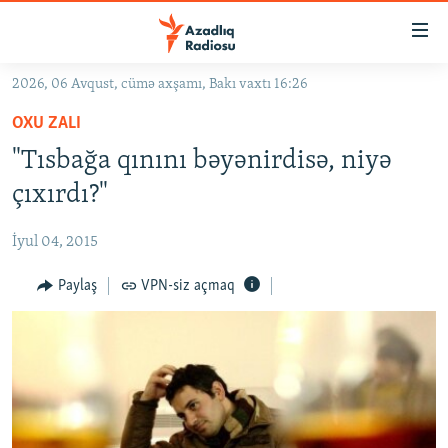
Keçid
linkləri
Əsas
2026, 06 Avqust, cümə axşamı, Bakı vaxtı 16:26
məzmuna
GÜNDƏM
OXU ZALI
qayıt
#İZAHLA
Əsas
"Tısbağa qınını bəyənirdisə, niyə
KORRUPSIOMETR
naviqasiyaya
çıxırdı?"
qayıt
#ƏSLINDƏ
Axtarışa
İyul 04, 2015
FƏRQƏ BAX
keç
QANUNI DOĞRU
Paylaş
VPN-siz açmaq
ARAŞDIRMA
MULTIMEDIA
RADIO ARXIV
VIDEO
HAQQIMIZDA
FOTOQALEREYA
OXU ZALI