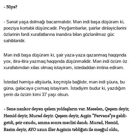
- Niyə?
- Sənət yaşa dolmağı bacarmalıdır. Mən indi başa düşürəm ki,
poeziya kortəbii düşüncədir. Peyğəmbərlər, şairlər dinləyicilərini
özlərinin fərdi xurafatlarına inandıra bilən gözlənilməz güc
sahibləridir.
Mən indi başa düşürəm ki, şair yaza-yaza qazanmaq haqqında
yox, itirə-itirə yazmaq haqqında düşünməlidir. Mən indi özüm öz
xurafatımdan xilas olmaq istəyirəm, istedaddan imtina edirəm.
İstedad həmişə altşüurla, keçmişlə bağlıdır, mən indi şüura, bu
günə, gələcəyə çıxmaq istəyirəm. İstədiyim budur ki, yazdığım
şerin də özüm kimi 37 yaşı olsun.
- Sənə nankor deyən qələm yoldaşların var. Məsələn, Qəşəm deyir,
Həmid deyir, Murad deyir. Qəşəm deyir, Aqşin “Pərvanə”yə gəldi-
getdi, şeir oxudu, amma sonra məclisi dandı. Murad, Həmid,
Rasim deyir, AYO uzun illər Aqşinin təbliğatı ilə məşğul oldu,