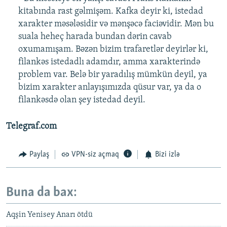
kitabında rast gəlmişəm. Kafka deyir ki, istedad
xarakter məsələsidir və mənşəcə faciəvidir. Mən bu
suala heheç harada bundan dərin cavab
oxumamışam. Bəzən bizim trafaretlər deyirlər ki,
filankəs istedadlı adamdır, amma xarakterində
problem var. Belə bir yaradılış mümkün deyil, ya
bizim xarakter anlayışımızda qüsur var, ya da o
filankəsdə olan şey istedad deyil.
Telegraf.com
Paylaş
VPN-siz açmaq
Bizi izlə
Buna da bax:
Aqşin Yenisey Anarı ötdü