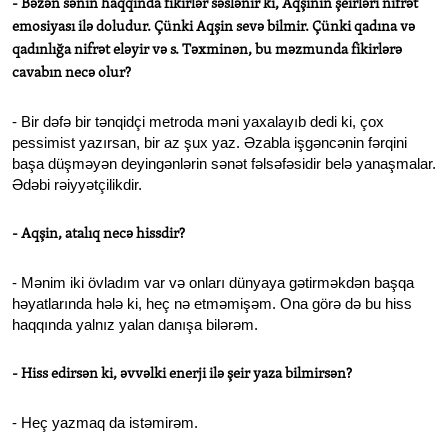
- Bəzən sənin haqqında fikirlər səslənir ki, Aqşinin şeirləri nifrət
emosiyası ilə doludur. Çünki Aqşin sevə bilmir. Çünki qadına və
qadınlığa nifrət eləyir və s. Təxminən, bu məzmunda fikirlərə
cavabın necə olur?
- Bir dəfə bir tənqidçi metroda məni yaxalayıb dedi ki, çox
pessimist yazırsan, bir az şux yaz. Əzabla işgəncənin fərqini
başa düşməyən deyingənlərin sənət fəlsəfəsidir belə yanaşmalar.
Ədəbi rəiyyətçilikdir.
- Aqşin, atalıq necə hissdir?
- Mənim iki övladım var və onları dünyaya gətirməkdən başqa
həyatlarında hələ ki, heç nə etməmişəm. Ona görə də bu hiss
haqqında yalnız yalan danışa bilərəm.
- Hiss edirsən ki, əvvəlki enerji ilə şeir yaza bilmirsən?
- Heç yazmaq da istəmirəm.