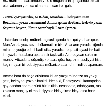
Bu, mənim cəsarətimdən yox, o müğənninin qənşərində olmalı
olan adamın yerində olmamasından irəli gəlir.
- Əvvəl çox yazırdın, AYB-dən, Anardan... İndi yazmırsan.
Bezmisən, yoxsa barışmısan? Amma qələm dostların hələ də yazır:
Seymur Baycan, Elnur Astanbəyli, Rasim Qaraca...
- İstənilən ideoloji mübarizə şəxsiləşəndə həqiqət yaddan çıxır.
Mən Anarla yox, sovet hökumətinin bizə Anarların yaradıcılığında
miras qoyduğu ədəbi-bədii dillə, yaradıcı rəqabəti siyasi-inzibati
imtiyazlar hesabına aparan bir təşkilatla, Azərbaycan xalqının
mənəvi vücuduna düşmüş xoralara görə heç bir məsuliyyət hissi
keçirməyən bir ədəbiyyatla mübarizə aparırdım, indi də aparıram.
Amma həm də başa düşürəm ki, ən yaxşı mübarizə ən yaxşı
şeiri, hekayəni yaza bilməkdi. Necə ki, Dostoyevski katorqadan
qayıdandan sonra özünü bütünlüklə incəsənətə, ədəbiyyata, rus
xalqının mənşəyini mədəniyyətlə birləşdirmə ideyasına həsr
elədi.