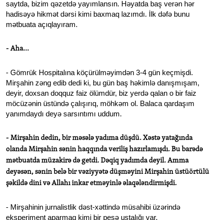
saytda, bizim qəzetdə yayımlansın. Həyatda baş verən hər
hadisəyə hikmət dərsi kimi baxmaq lazımdı. İlk dəfə bunu
mətbuata açıqlayıram.
- Aha...
- Gömrük Hospitalına köçürülməyimdən 3-4 gün keçmişdi.
Mirşahin zəng edib dedi ki, bu gün baş həkimlə danışmışam,
deyir, doxsan doqquz faiz ölümdür, biz yerdə qalan o bir faiz
möcüzənin üstündə çalışırıq, möhkəm ol. Balaca qardaşım
yanımdaydı deyə sarsıntımı uddum.
- Mirşahin dedin, bir məsələ yadıma düşdü. Xəstə yatağında
olanda Mirşahin sənin haqqında veriliş hazırlamışdı. Bu barədə
mətbuatda müzakirə də getdi. Dəqiq yadımda deyil. Amma
deyəsən, sənin belə bir vəziyyətə düşməyini Mirşahin üstüörtülü
şəkildə dini və Allahı inkar etməyinlə əlaqələndirmişdi.
- Mirşahinin jurnalistlik dəst-xəttində müsahibi üzərində
eksperiment aparmaq kimi bir peşə ustalığı var.