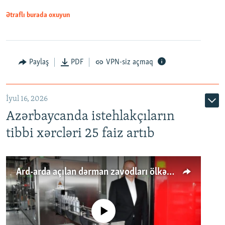
Ətraflı burada oxuyun
Paylaş
PDF
VPN-siz açmaq
İyul 16, 2026
Azərbaycanda istehlakçıların
tibbi xərcləri 25 faiz artıb
Ard-arda açılan dərman zavodları ölkənin tələbatını ödəyirmi?
No media source currently available