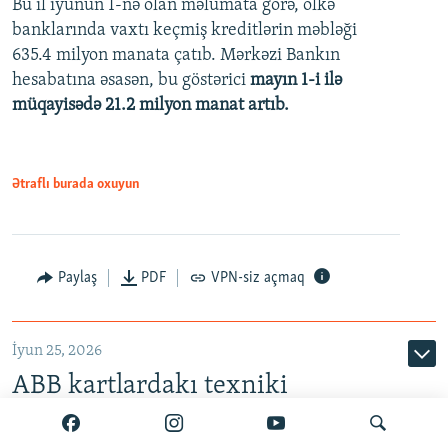
Bu il iyunun 1-nə olan məlumata görə, ölkə
360p
banklarında vaxtı keçmiş kreditlərin məbləği
480p
635.4 milyon manata çatıb. Mərkəzi Bankın
720p
hesabatına əsasən, bu göstərici
mayın 1-i ilə
müqayisədə 21.2 milyon manat artıb.
1080p
Ətraflı burada oxuyun
Auto
240p
360p
480p
Paylaş
PDF
VPN-siz açmaq
720p
1080p
İyun 25, 2026
ABB kartlardakı texniki
problemin həll olunduğunu