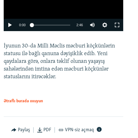
Auto
0:00
2:46
240p
İyunun 30-da Milli Məclis məcburi köçkünlərin
360p
statusu ilə bağlı qanuna dəyişiklik edib. Yeni
480p
qaydalara görə, onlara təklif olunan yaşayış
720p
sahələrindən imtina edən məcburi köçkünlər
statuslarını itirəcəklər.
1080p
Ətraflı burada oxuyun
Auto
240p
360p
480p
Paylaş
PDF
VPN-siz açmaq