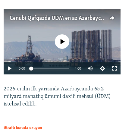
Cənubi Qafqazda ÜDM ən az Azərbaycanda artır: Qonşuları niyə Bakını qabaqlaya bilir?
No media source currently available
Auto
0:00
4:00
240p
2026-cı ilin ilk yarısında Azərbaycanda 65.2
360p
milyard manatlıq ümumi daxili məhsul (ÜDM)
480p
Auto
240p
360p
480p
istehsal edilib.
720p
720p
1080p
1080p
Ətraflı burada oxuyun