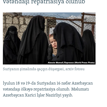
vətəndaşı repatriasiya olunub
Suriyanın şimalında qaçqın düşərgəsi, arxiv fotosu
İyulun 18 və 19-da Suriyadan 16 nəfər Azərbaycan
vətəndaşı ölkəyə repatriasiya olunub. Məlumatı
Azərbaycan Xarici İşlər Nazirliyi yayıb.