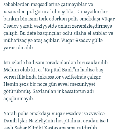
səbəblərdən məqsədlərinə çatmayıblar və
xəzinədən pul götürə bilməyiblər. Cinayətkarlar
bankın binasını tərk edərkən polis əməkdaşı Vüqar
Əsədov yaralı vəziyyətdə onları zərərsizləşdirməyə
çalışıb. Bu dəfə basqınçılar odlu silaha əl atıblar və
mühafizəçiyə atəş açıblar. Vüqar Əsədov güllə
yarası da alıb.
İsti izlərlə hadisəni törədənlərdən biri saxlanılıb.
Məlum olub ki, o, "Kapital Bank"ın hadisə baş
verən filialında inkassator vəzifəsində çalışır.
Həmin şəxs bir neçə gün əvvəl məzuniyyət
götürübmüş. Saxlanılan inkassatorun adı
açıqlanmayıb.
Yaralı polis əməkdaşı Vüqar Əsədov isə əvvəlcə
Daxili İşlər Nazirliyinin hospitalına, oradan isə 1
saylı Şəhər Kliniki Xəstəxanasına çatdırılıb.