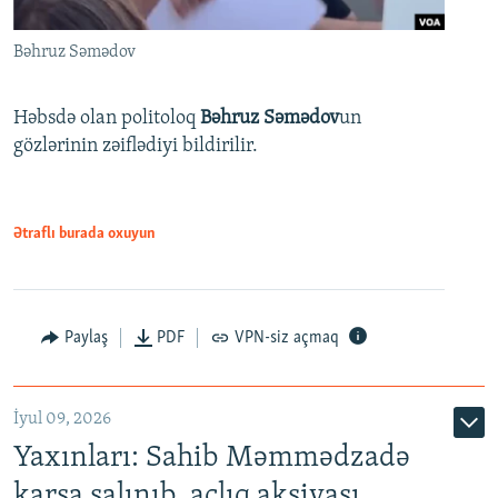
Bəhruz Səmədov
Həbsdə olan politoloq
Bəhruz Səmədov
un
gözlərinin zəiflədiyi bildirilir.
Ətraflı burada oxuyun
Paylaş
PDF
VPN-siz açmaq
İyul 09, 2026
Yaxınları: Sahib Məmmədzadə
karsa salınıb, aclıq aksiyası