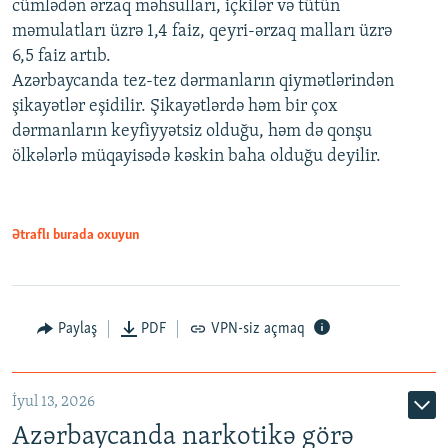
cümlədən ərzaq məhsulları, içkilər və tütün
məmulatları üzrə 1,4 faiz, qeyri-ərzaq malları üzrə
6,5 faiz artıb.
Azərbaycanda tez-tez dərmanların qiymətlərindən
şikayətlər eşidilir. Şikayətlərdə həm bir çox
dərmanların keyfiyyətsiz olduğu, həm də qonşu
ölkələrlə müqayisədə kəskin baha olduğu deyilir.
Ətraflı burada oxuyun
Paylaş
PDF
VPN-siz açmaq
İyul 13, 2026
Azərbaycanda narkotikə görə