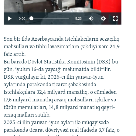
Auto
0:00
5:23
240p
Son bir ildə Azərbaycanda istehlakçıların
360p
əczaçılıq
məhsulları və tibbi ləvazimatlara çəkdiyi xərc 24,9
480p
Auto
240p
360p
480p
faiz artıb.
720p
Bu barədə Dövlət Statistika Komitəsinin (DSK) bu
720p
1080p
gün, iyulun 16-da yaydığı məlumatda bildirilir.
1080p
DSK vurğulayır ki, 2026-cı ilin yanvar-iyun
aylarında pərakəndə ticarət şəbəkəsində
istehlakçılara 32,4 milyard manatlıq, o cümlədən
17,6 milyard manatlıq ərzaq məhsulları, içkilər və
tütün məmulatları, 14,8 milyard manatlıq qeyri-
ərzaq malları satılıb.
2025-ci ilin yanvar-iyun ayları ilə müqayisədə
pərakəndə ticarət dövriyyəsi real ifadədə 3,7 faiz, o