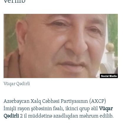
verilib
Vüqar Qədirli
Azərbaycan Xalq Cəbhəsi Partiyasının (AXCP)
İmişli rayon şöbəsinin fəalı, ikinci qrup əlil
Vüqar
Qədirli
2 il müddətinə azadlıqdan məhrum edilib.