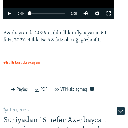
Auto
0:00
2:58
240p
Azərbaycanda 2026-cı ildə illik inflyasiyanın 6.1
360p
faiz, 2027-ci ildə isə 5.8 faiz olacağı gözlənilir.
480p
720p
1080p
Ətraflı burada oxuyun
Paylaş
PDF
VPN-siz açmaq
İyul 20, 2026
Auto
240p
360p
480p
Suriyadan 16 nəfər Azərbaycan
720p
1080p