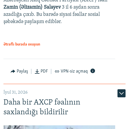
Azərbaycan Xalq Cəbhəsi Partiyası (AXCP) fəalı
Zamin (Əlizamin) Salayev
3 il 6 aydan sonra
azadlığa çıxıb. Bu barədə siyasi fəallar sosial
şəbəkədə paylaşım ediblər.
Ətraflı burada oxuyun
Paylaş
PDF
VPN-siz açmaq
İyul 31, 2026
Daha bir AXCP fəalının
saxlandığı bildirilir