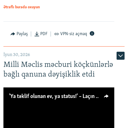
Ətraflı burada oxuyun
Paylaş
PDF
VPN-siz açmaq
İyun 30, 2026
Milli Məclis məcburi köçkünlərlə
bağlı qanuna dəyişiklik etdi
'Ya təklif olunan ev, ya status!' – Laçın köçkünü: 'Laçından başqa heç hara!'