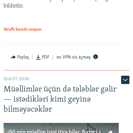
bildirilir.
Ətraflı burada oxuyun
Paylaş
PDF
VPN-siz açmaq
İyul 07, 2026
Müəllimlər üçün də tələblər gəlir
— istədikləri kimi geyinə
bilməyəcəklər
50 min müəllim işini itirə bilər. Birinci sinfə gedənlər azalır