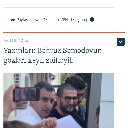
Paylaş
PDF
VPN-siz açmaq
İyul 10, 2026
Yaxınları: Bəhruz Səmədovun
gözləri xeyli zəifləyib