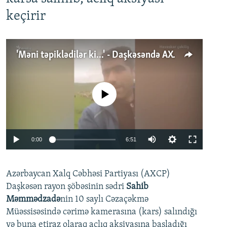
keçirir
'Məni təpiklədilər ki...' - Daşkəsəndə AXCP fəalının yaxınları onun həbsinə etiraz edirlər
No media source currently available
Auto
0:00
6:51
240p
Azərbaycan Xalq Cəbhəsi Partiyası (AXCP)
360p
Daşkəsən rayon şöbəsinin sədri
Sahib
480p
Auto
240p
360p
480p
Məmmədzadə
nin 10 saylı Cəzaçəkmə
720p
Müəssisəsində cərimə kamerasına (kars) salındığı
720p
1080p
və buna etiraz olaraq aclıq aksiyasına başladığı
1080p