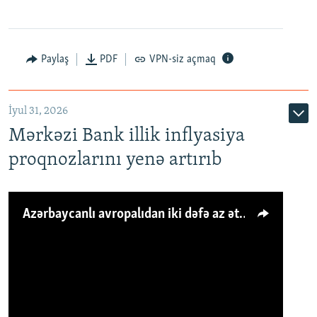
Paylaş
PDF
VPN-siz açmaq
İyul 31, 2026
Mərkəzi Bank illik inflyasiya
proqnozlarını yenə artırıb
Azərbaycanlı avropalıdan iki dəfə az ət yeyir, amma... 'Qiymət artımı qaçılmazdır'