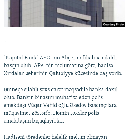
İNFOQRAFIKA
AZƏRBAYCAN ƏDƏBIYYATI KITABXANASI
MISSIYAMIZ
BIZI IZLƏ
KARIKATURA
İSLAM VƏ DEMOKRATIYA
PEŞƏ ETIKASI VƏ JURNALISTIKA STANDARTLARIMIZ
İZ - MƏDƏNIYYƏT PROQRAMI
MATERIALLARIMIZDAN ISTIFADƏ
AZADLIQRADIOSU MOBIL TELEFONUNUZDA
RFE/RL-in bütün saytları
-
BIZIMLƏ ƏLAQƏ
"Kapital Bank" ASC-nin Abşeron filialına silahlı
XƏBƏR BÜLLETENLƏRIMIZ
basqın olub. APA-nin məlumatına görə, hadisə
Xırdalan şəhərinin Qalubiyyə küçəsində baş verib.
Bir neçə silahlı şəxs qarət məqsədilə banka daxil
olub. Bankın binasını mühafizə edən polis
əməkdaşı Vüqar Vahid oğlu Əsədov basqınçılara
müqavimət göstərib. Həmin şəxslər polis
əməkdaşını bıçaqlayıblar.
Hadisəni törədənlər hələlik məlum olmayan