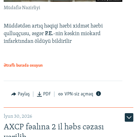
Müdafiə Nazirliyi
Müddətdən artıq həqiqi hərbi xidmət hərbi
qulluqçusu, əsgər
P.E.
-nin kəskin miokard
infarktından öldüyü bildirilir
Ətraflı burada oxuyun
Paylaş
PDF
VPN-siz açmaq
İyun 30, 2026
AXCP fəalına 2 il həbs cəzası