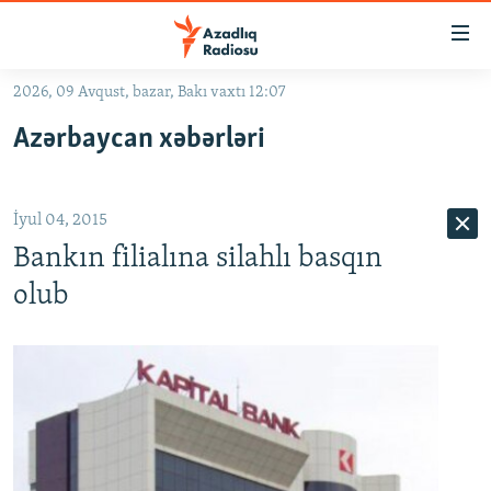
Keçid
linkləri
Əsas
2026, 09 Avqust, bazar, Bakı vaxtı 12:07
məzmuna
GÜNDƏM
Azərbaycan xəbərləri
qayıt
#İZAHLA
Əsas
KORRUPSIOMETR
naviqasiyaya
İyul 04, 2015
qayıt
#ƏSLINDƏ
Axtarışa
Bankın filialına silahlı basqın
FƏRQƏ BAX
keç
olub
QANUNI DOĞRU
ARAŞDIRMA
MULTIMEDIA
RADIO ARXIV
VIDEO
HAQQIMIZDA
FOTOQALEREYA
OXU ZALI