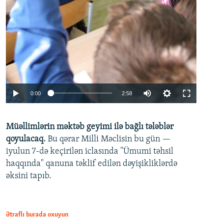
Auto
0:00
2:58
240p
Müəllimlərin məktəb geyimi ilə bağlı tələblər
360p
qoyulacaq.
Bu qərar Milli Məclisin bu gün —
480p
iyulun 7-də keçirilən iclasında "Ümumi təhsil
720p
haqqında" qanuna təklif edilən dəyişikliklərdə
əksini tapıb.
1080p
Ətraflı burada oxuyun