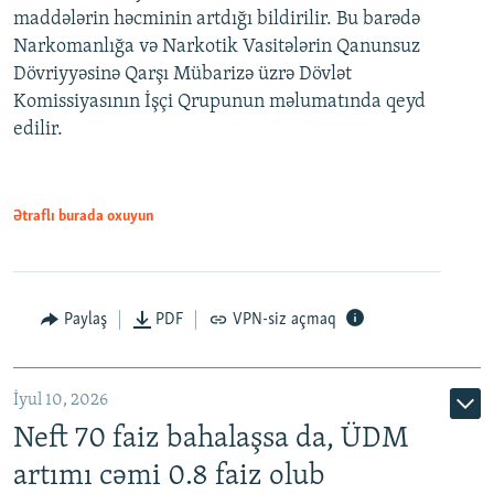
maddələrin həcminin artdığı bildirilir. Bu barədə
Narkomanlığa və Narkotik Vasitələrin Qanunsuz
Dövriyyəsinə Qarşı Mübarizə üzrə Dövlət
Komissiyasının İşçi Qrupunun məlumatında qeyd
edilir.
Ətraflı burada oxuyun
Paylaş
PDF
VPN-siz açmaq
İyul 10, 2026
Neft 70 faiz bahalaşsa da, ÜDM
artımı cəmi 0.8 faiz olub