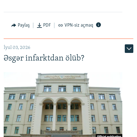
Auto
240p
360p
480p
Paylaş
PDF
VPN-siz açmaq
720p
1080p
İyul 03, 2026
Əsgər infarktdan ölüb?