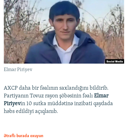
Elmar Piriyev
AXCP daha bir fəalının saxlandığını bildirib.
Partiyanın Tovuz rayon şöbəsinin fəalı
Elmar
Piriyev
in 10 sutka müddətinə inzibati qaydada
həbs edildiyi açıqlanıb.
Ətraflı burada oxuyun