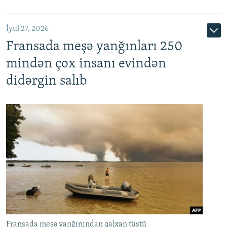
İyul 27, 2026
Fransada meşə yanğınları 250
mindən çox insanı evindən
didərgin salıb
Fransada meşə yanğınından qalxan tüstü