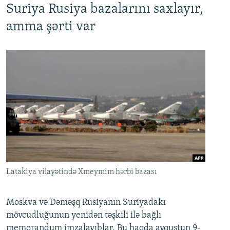
Suriya Rusiya bazalarını saxlayır,
amma şərti var
Latakiya vilayətində Xmeymim hərbi bazası
Moskva və Dəməşq Rusiyanın Suriyadakı
mövcudluğunun yenidən təşkili ilə bağlı
memorandum imzalayıblar. Bu haqda avqustun 9-