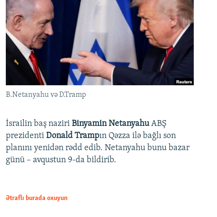
B.Netanyahu və D.Tramp
İsrailin baş naziri
Binyamin Netanyahu
ABŞ
prezidenti
Donald Tramp
ın Qəzza ilə bağlı son
planını yenidən rədd edib. Netanyahu bunu bazar
günü – avqustun 9-da bildirib.
Ətraflı burada oxuyun