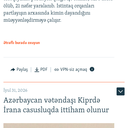
ölüb, 21 nəfər yaralanıb. İstintaq orqanları
partlayışın arxasında kimin dayandığını
müəyyənləşdirməyə çalışır.
Ətraflı burada oxuyun
Paylaş
PDF
VPN-siz açmaq
İyul 31, 2026
Azərbaycan vətəndaşı Kiprdə
İrana casusluqda ittiham olunur