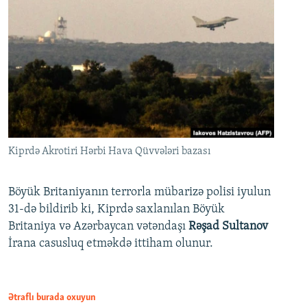
Kiprdə Akrotiri Hərbi Hava Qüvvələri bazası
Böyük Britaniyanın terrorla mübarizə polisi iyulun
31-də bildirib ki, Kiprdə saxlanılan Böyük
Britaniya və Azərbaycan vətəndaşı
Rəşad Sultanov
İrana casusluq etməkdə ittiham olunur.
Ətraflı burada oxuyun