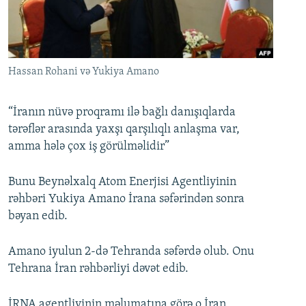
İNFOQRAFIKA
AZƏRBAYCAN ƏDƏBIYYATI KITABXANASI
MISSIYAMIZ
BIZI IZLƏ
KARIKATURA
İSLAM VƏ DEMOKRATIYA
PEŞƏ ETIKASI VƏ JURNALISTIKA STANDARTLARIMIZ
İZ - MƏDƏNIYYƏT PROQRAMI
MATERIALLARIMIZDAN ISTIFADƏ
Hassan Rohani və Yukiya Amano
AZADLIQRADIOSU MOBIL TELEFONUNUZDA
RFE/RL-in bütün saytları
BIZIMLƏ ƏLAQƏ
“İranın nüvə proqramı ilə bağlı danışıqlarda
tərəflər arasında yaxşı qarşılıqlı anlaşma var,
XƏBƏR BÜLLETENLƏRIMIZ
amma hələ çox iş görülməlidir”
Bunu Beynəlxalq Atom Enerjisi Agentliyinin
rəhbəri Yukiya Amano İrana səfərindən sonra
bəyan edib.
Amano iyulun 2-də Tehranda səfərdə olub. Onu
Tehrana İran rəhbərliyi dəvət edib.
İRNA agentliyinin məlumatına görə o İran