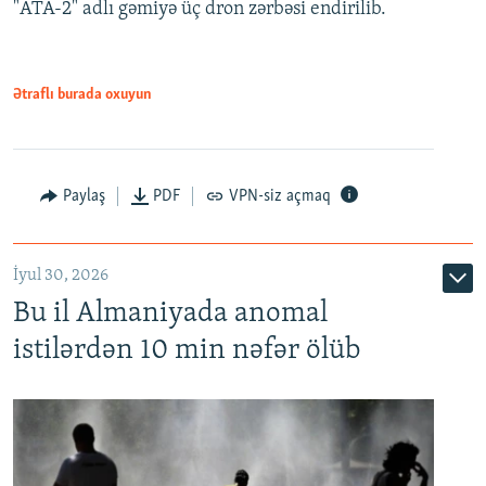
"ATA-2" adlı gəmiyə üç dron zərbəsi endirilib.
Ətraflı burada oxuyun
Paylaş
PDF
VPN-siz açmaq
İyul 30, 2026
Bu il Almaniyada anomal
istilərdən 10 min nəfər ölüb