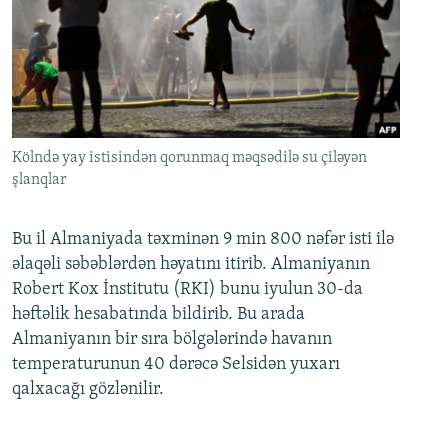
Kölndə yay istisindən qorunmaq məqsədilə su çiləyən
şlanqlar
Bu il Almaniyada təxminən 9 min 800 nəfər isti ilə
əlaqəli səbəblərdən həyatını itirib. Almaniyanın
Robert Kox İnstitutu (RKI) bunu iyulun 30-da
həftəlik hesabatında bildirib. Bu arada
Almaniyanın bir sıra bölgələrində havanın
temperaturunun 40 dərəcə Selsidən yuxarı
qalxacağı gözlənilir.