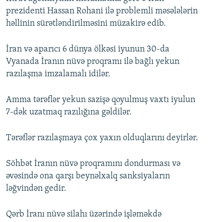
prezidenti Hassan Rohani ilə problemli məsələlərin
həllinin sürətləndirilməsini müzakirə edib.
İran və aparıcı 6 dünya ölkəsi iyunun 30-da
Vyanada İranın nüvə proqramı ilə bağlı yekun
razılaşma imzalamalı idilər.
Amma tərəflər yekun sazişə qoyulmuş vaxtı iyulun
7-dək uzatmaq razılığına gəldilər.
Tərəflər razılaşmaya çox yaxın olduqlarını deyirlər.
Söhbət İranın nüvə proqramını dondurması və
əvəsində ona qarşı beynəlxalq sanksiyaların
ləğvindən gedir.
Qərb İranı nüvə silahı üzərində işləməkdə