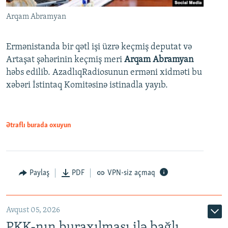
Arqam Abramyan
Ermənistanda bir qətl işi üzrə keçmiş deputat və
Artaşat şəhərinin keçmiş meri
Arqam Abramyan
həbs edilib. AzadlıqRadiosunun erməni xidməti bu
xəbəri İstintaq Komitəsinə istinadla yayıb.
Ətraflı burada oxuyun
Paylaş
PDF
VPN-siz açmaq
Avqust 05, 2026
PKK-nın buraxılması ilə bağlı