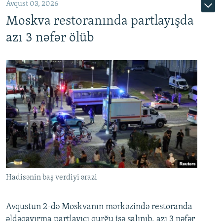
Avqust 03, 2026
Moskva restoranında partlayışda
azı 3 nəfər ölüb
Hadisənin baş verdiyi ərazi
Avqustun 2-də Moskvanın mərkəzində restoranda
əldəqayırma partlayıcı qurğu işə salınıb, azı 3 nəfər