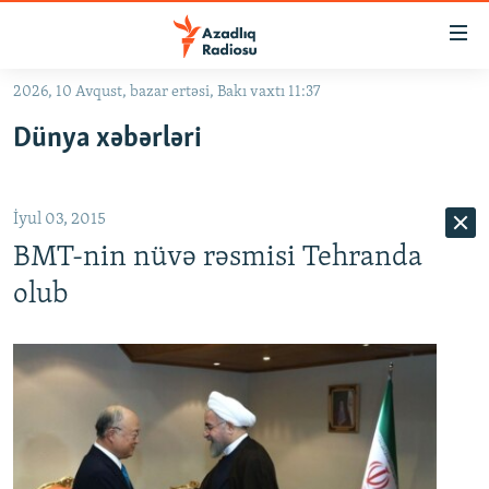
Keçid
linkləri
Əsas
2026, 10 Avqust, bazar ertəsi, Bakı vaxtı 11:37
məzmuna
GÜNDƏM
Dünya xəbərləri
qayıt
#İZAHLA
Əsas
KORRUPSIOMETR
naviqasiyaya
İyul 03, 2015
qayıt
#ƏSLINDƏ
Axtarışa
BMT-nin nüvə rəsmisi Tehranda
FƏRQƏ BAX
keç
olub
QANUNI DOĞRU
ARAŞDIRMA
MULTIMEDIA
RADIO ARXIV
VIDEO
HAQQIMIZDA
FOTOQALEREYA
OXU ZALI