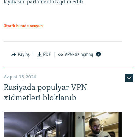
layihəsini parlamentə təqdim edib.
720p
1080p
1080p
Ətraflı burada oxuyun
Paylaş
PDF
VPN-siz açmaq
Avqust 05, 2026
Rusiyada populyar VPN
xidmətləri bloklanıb