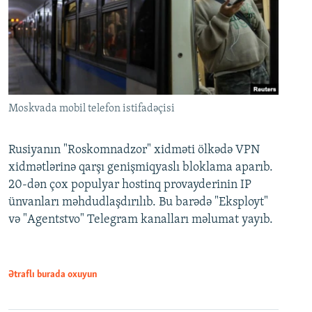
Moskvada mobil telefon istifadəçisi
Rusiyanın "Roskomnadzor" xidməti ölkədə VPN
xidmətlərinə qarşı genişmiqyaslı bloklama aparıb.
20-dən çox populyar hostinq provayderinin IP
ünvanları məhdudlaşdırılıb. Bu barədə "Eksployt"
və "Agentstvo" Telegram kanalları məlumat yayıb.
Ətraflı burada oxuyun