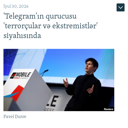
İyul 30, 2026
'Telegram'ın qurucusu
'terrorçular və ekstremistlər'
siyahısında
Pavel Durov