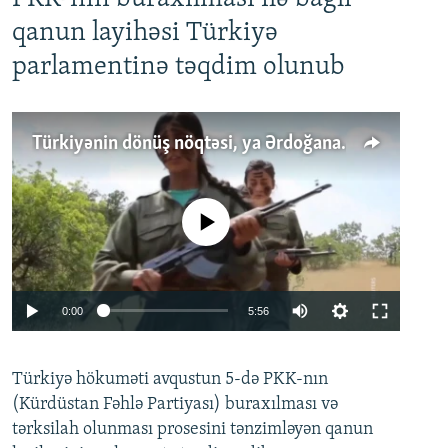
qanun layihəsi Türkiyə
parlamentinə təqdim olunub
Türkiyənin dönüş nöqtəsi, ya Ərdoğana üçüncü şans: PKK ilə qəfil barışıq nə deməkdir?
No media source currently available
Auto
0:00
5:56
240p
Türkiyə hökuməti avqustun 5-də PKK-nın
360p
(Kürdüstan Fəhlə Partiyası) buraxılması və
480p
Auto
240p
360p
480p
tərksilah olunması prosesini tənzimləyən qanun
720p