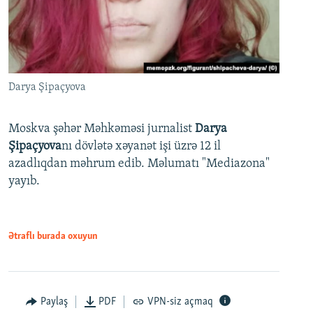
Darya Şipaçyova
Moskva şəhər Məhkəməsi jurnalist
Darya
Şipaçyova
nı dövlətə xəyanət işi üzrə 12 il
azadlıqdan məhrum edib. Məlumatı "Mediazona"
yayıb.
Ətraflı burada oxuyun
Paylaş
PDF
VPN-siz açmaq