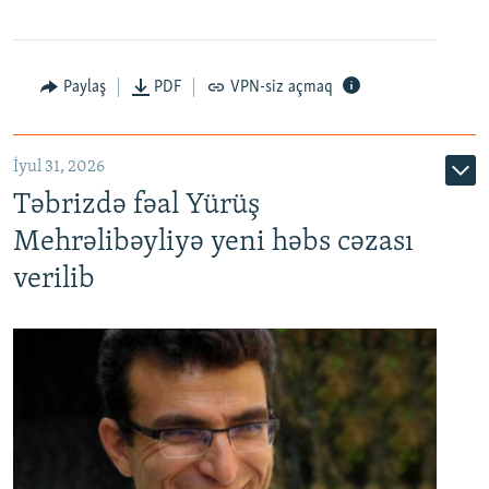
Paylaş
PDF
VPN-siz açmaq
İyul 31, 2026
Təbrizdə fəal Yürüş
Mehrəlibəyliyə yeni həbs cəzası
verilib