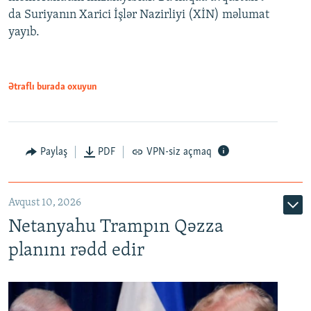
da Suriyanın Xarici İşlər Nazirliyi (XİN) məlumat
yayıb.
Ətraflı burada oxuyun
Paylaş
PDF
VPN-siz açmaq
Avqust 10, 2026
Netanyahu Trampın Qəzza
planını rədd edir