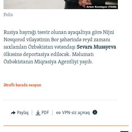
Polis
Rusiya bayrağı təsvir olunan ayaqaltıya görə Nijni
Novqorod vilayətinin Bor şəhərində reyd zamanı
saxlanılan Özbəkistan vətəndaşı
Sevara Musayeva
ölkəsinə deportasiya ediləcək. Məlumatı
Özbəkistanın Miqrasiya Agentliyi yayıb.
Ətraflı burada oxuyun
Paylaş
PDF
VPN-siz açmaq