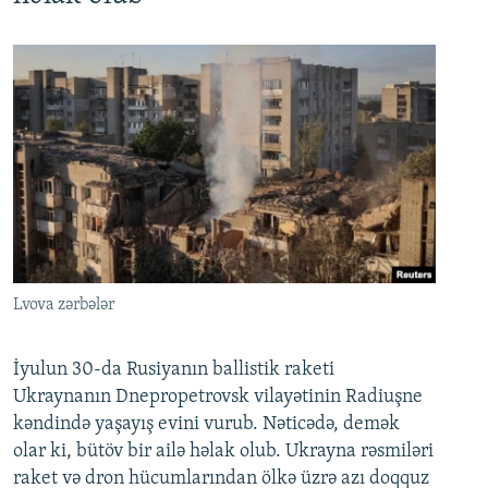
Lvova zərbələr
İyulun 30-da Rusiyanın ballistik raketi
Ukraynanın Dnepropetrovsk vilayətinin Radiuşne
kəndində yaşayış evini vurub. Nəticədə, demək
olar ki, bütöv bir ailə həlak olub. Ukrayna rəsmiləri
raket və dron hücumlarından ölkə üzrə azı doqquz