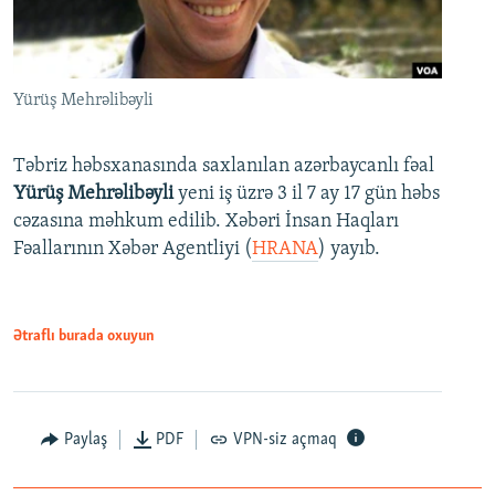
Yürüş Mehrəlibəyli
Təbriz həbsxanasında saxlanılan azərbaycanlı fəal
Yürüş Mehrəlibəyli
yeni iş üzrə 3 il 7 ay 17 gün həbs
cəzasına məhkum edilib. Xəbəri İnsan Haqları
Fəallarının Xəbər Agentliyi (
HRANA
) yayıb.
Ətraflı burada oxuyun
Paylaş
PDF
VPN-siz açmaq