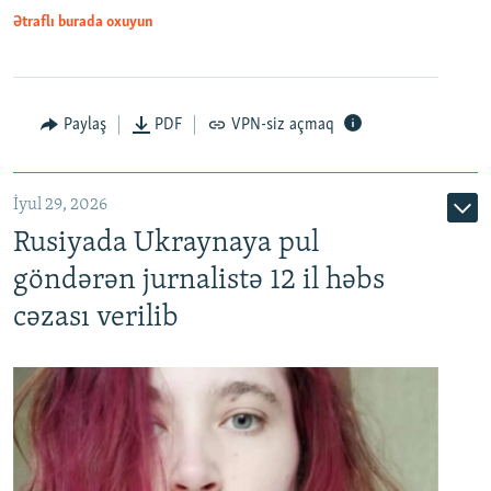
Ətraflı burada oxuyun
Paylaş
PDF
VPN-siz açmaq
İyul 29, 2026
Rusiyada Ukraynaya pul
göndərən jurnalistə 12 il həbs
cəzası verilib