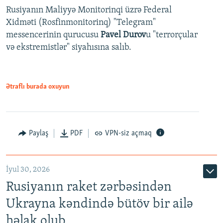
Rusiyanın Maliyyə Monitorinqi üzrə Federal
Xidməti (Rosfinmonitorinq) "Telegram"
messencerinin qurucusu
Pavel Durov
u "terrorçular
və ekstremistlər" siyahısına salıb.
Ətraflı burada oxuyun
Paylaş
PDF
VPN-siz açmaq
İyul 30, 2026
Rusiyanın raket zərbəsindən
Ukrayna kəndində bütöv bir ailə
həlak olub