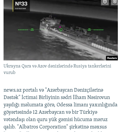
Ukrayna Qara və Azov dənizlərində Rusiya tankerlərini
vurub
news.az portalı və "Azərbaycan Dənizçilərinə
Dəstək" İctimai Birliyinin sədri İlham Nəsirovun
yaydığı məlumata görə, Odessa limanı yaxınlığında
göyərtəsində 12 Azərbaycan və bir Türkiyə
vətəndaşı olan quru yük gəmisi hücuma məruz
qalıb. "Albatros Corporation" şirkətinə məxsus