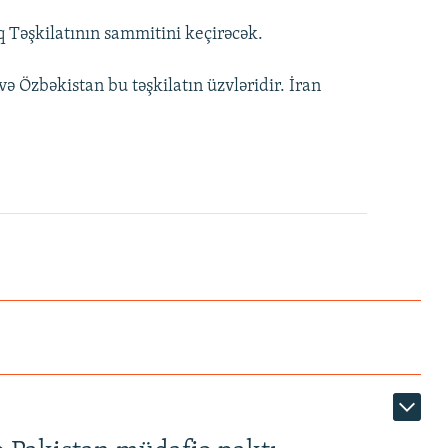
 Təşkilatının sammitini keçirəcək.
və Özbəkistan bu təşkilatın üzvləridir. İran