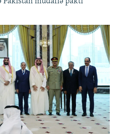
ə Pakistan müdafiə paktı