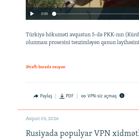
0:00
Türkiyə hökuməti avqustun 5-də PKK-nın (Kürdüs
olunması prosesini tənzimləyən qanun layihəsin
Ətraflı burada oxuyun
Auto
240p
720p
Paylaş
PDF
VPN-siz açmaq
Avqust 05, 2026
Rusiyada populyar VPN xidmətl