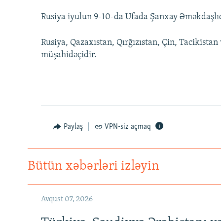
Rusiya iyulun 9-10-da Ufada Şanxay Əməkdaşlıq
Rusiya, Qazaxıstan, Qırğızıstan, Çin, Tacikistan 
müşahidəçidir.
Paylaş
VPN-siz açmaq
Bütün xəbərləri izləyin
Avqust 07, 2026