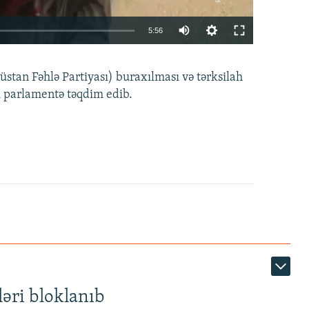
Auto
5:56
240p
EMBED
PAYLAŞ
tan Fəhlə Partiyası) buraxılması və tərksilah
360p
i parlamentə təqdim edib.
480p
720p
1080p
360p
480p
1080p
əri bloklanıb