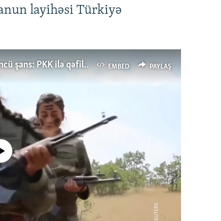
anun layihəsi Türkiyə
Türkiyənin dönüş nöqtəsi, ya Ərdoğana üçüncü şans: PKK ilə qəfil barışıq nə deməkdir?
EMBED
PAYLAŞ
currently available