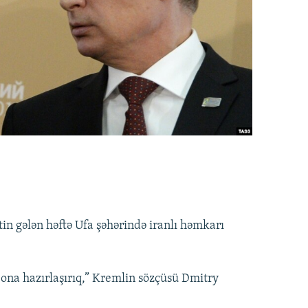
tin gələn həftə Ufa şəhərində iranlı həmkarı
a ona hazırlaşırıq,” Kremlin sözçüsü Dmitry