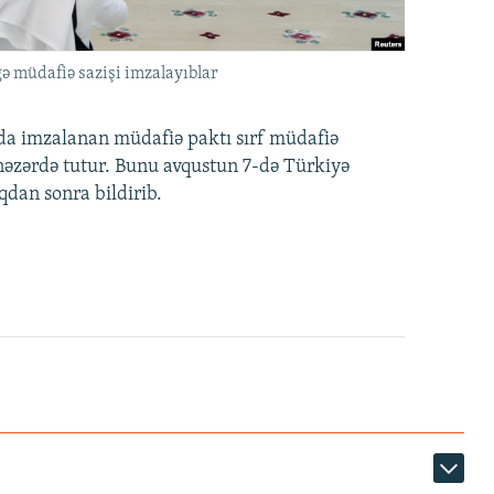
ə müdafiə sazişi imzalayıblar
nda imzalanan müdafiə paktı sırf müdafiə
i nəzərdə tutur. Bunu avqustun 7-də Türkiyə
qdan sonra bildirib.