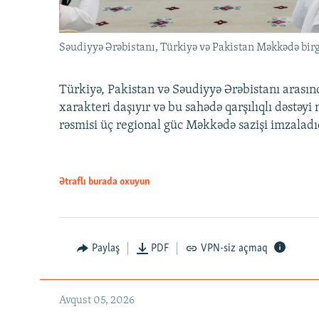
Səudiyyə Ərəbistanı, Türkiyə və Pakistan Məkkədə birg
Türkiyə, Pakistan və Səudiyyə Ərəbistanı arası
xarakteri daşıyır və bu sahədə qarşılıqlı dəstəy
rəsmisi üç regional güc Məkkədə sazişi imzaladı
Ətraflı burada oxuyun
Paylaş
PDF
VPN-siz açmaq
Avqust 05, 2026