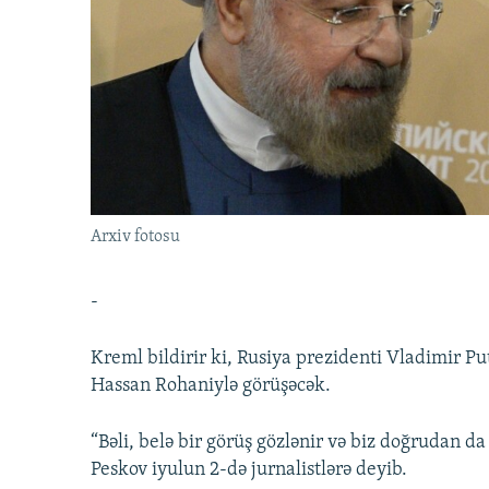
İNFOQRAFIKA
AZƏRBAYCAN ƏDƏBIYYATI KITABXANASI
MISSIYAMIZ
KARIKATURA
İSLAM VƏ DEMOKRATIYA
PEŞƏ ETIKASI VƏ JURNALISTIKA
STANDARTLARIMIZ
İZ - MƏDƏNIYYƏT PROQRAMI
MATERIALLARIMIZDAN ISTIFADƏ
AZADLIQRADIOSU MOBIL TELEFONUNUZDA
BIZIMLƏ ƏLAQƏ
XƏBƏR BÜLLETENLƏRIMIZ
Arxiv fotosu
-
Kreml bildirir ki, Rusiya prezidenti Vladimir Pu
Hassan Rohaniylə görüşəcək.
“Bəli, belə bir görüş gözlənir və biz doğrudan d
Peskov iyulun 2-də jurnalistlərə deyib.