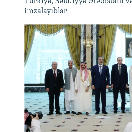
Türkiyə, Səudiyyə Ərəbistanı v
imzalayıblar