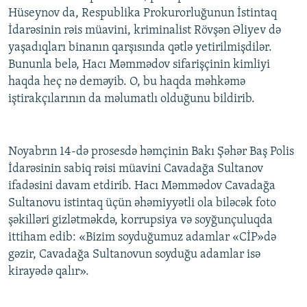
Hüseynov da, Respublika Prokurorluğunun İstintaq
İNFOQRAFIKA
AZƏRBAYCAN ƏDƏBIYYATI KITABXANASI
MISSIYAMIZ
BIZI IZLƏ
İdarəsinin rəis müavini, kriminalist Rövşən Əliyev də
KARIKATURA
İSLAM VƏ DEMOKRATIYA
PEŞƏ ETIKASI VƏ JURNALISTIKA STANDARTLARIMIZ
yaşadıqları binanın qarşısında qətlə yetirilmişdilər.
İZ - MƏDƏNIYYƏT PROQRAMI
MATERIALLARIMIZDAN ISTIFADƏ
Bununla belə, Hacı Məmmədov sifarişçinin kimliyi
haqda heç nə deməyib. O, bu haqda məhkəmə
AZADLIQRADIOSU MOBIL TELEFONUNUZDA
RFE/RL-in bütün saytları
iştirakçılarının da məlumatlı olduğunu bildirib.
BIZIMLƏ ƏLAQƏ
XƏBƏR BÜLLETENLƏRIMIZ
Noyabrın 14-də prosesdə həmçinin Bakı Şəhər Baş Polis
İdarəsinin sabiq rəisi müavini Cavadağa Sultanov
ifadəsini davam etdirib. Hacı Məmmədov Cavadağa
Sultanovu istintaq üçün əhəmiyyətli ola biləcək foto
şəkilləri gizlətməkdə, korrupsiya və soyğunçuluqda
ittiham edib: «Bizim soyduğumuz adamlar «CİP»də
gəzir, Cavadağa Sultanovun soyduğu adamlar isə
kirayədə qalır».