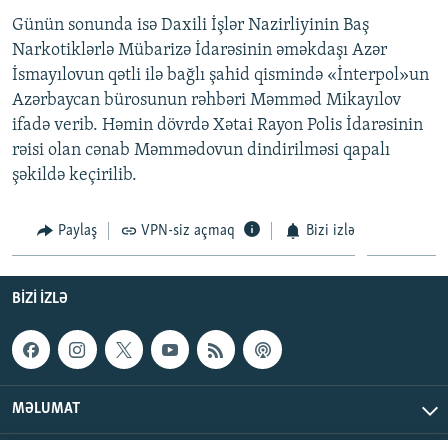
Günün sonunda isə Daxili İşlər Nazirliyinin Baş
Narkotiklərlə Mübarizə İdarəsinin əməkdaşı Azər
İsmayılovun qətli ilə bağlı şahid qismində «İnterpol»un
Azərbaycan bürosunun rəhbəri Məmməd Mikayılov
ifadə verib. Həmin dövrdə Xətai Rayon Polis İdarəsinin
rəisi olan cənab Məmmədovun dindirilməsi qapalı
şəkildə keçirilib.
Paylaş
VPN-siz açmaq
Bizi izlə
BIZI IZLƏ
MƏLUMAT