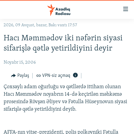
Keçid
linkləri
Əsas
2026, 09 Avqust, bazar, Bakı vaxtı 17:57
məzmuna
GÜNDƏM
Hacı Məmmədov iki nəfərin siyasi
qayıt
#İZAHLA
Əsas
sifarişlə qətlə yetirildiyini deyir
KORRUPSIOMETR
naviqasiyaya
qayıt
Noyabr 15, 2006
#ƏSLINDƏ
Axtarışa
FƏRQƏ BAX
Paylaş
VPN-siz açmaq
keç
QANUNI DOĞRU
Çoxsaylı adam oğurluğu və qətllərdə ittiham olunan
Hacı Məmmədov noyabrın 14-də keçirilən məhkəmə
ARAŞDIRMA
prosesində Rövşən Əliyev və Fətulla Hüseynovun siyasi
MULTIMEDIA
sifarişlə qətlə yetirildiyini deyib.
RADIO ARXIV
VIDEO
HAQQIMIZDA
FOTOQALEREYA
OXU ZALI
AFFA-nın vitse-prezidenti, polis polkovniki Fətulla