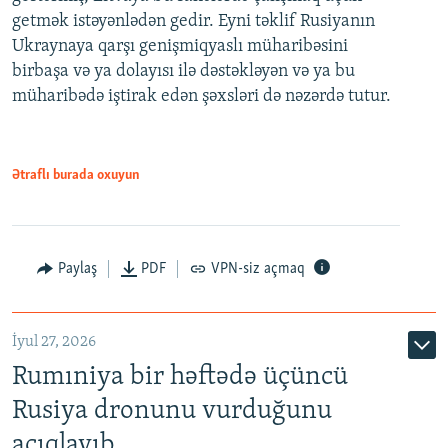
getmək istəyənlədən gedir. Eyni təklif Rusiyanın
Ukraynaya qarşı genişmiqyaslı müharibəsini
birbaşa və ya dolayısı ilə dəstəkləyən və ya bu
müharibədə iştirak edən şəxsləri də nəzərdə tutur.
Ətraflı burada oxuyun
Paylaş
PDF
VPN-siz açmaq
İyul 27, 2026
Rumıniya bir həftədə üçüncü
Rusiya dronunu vurduğunu
açıqlayıb