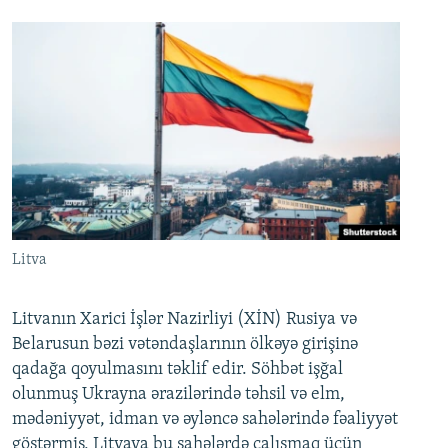
Litva
Litvanın Xarici İşlər Nazirliyi (XİN) Rusiya və
Belarusun bəzi vətəndaşlarının ölkəyə girişinə
qadağa qoyulmasını təklif edir. Söhbət işğal
olunmuş Ukrayna ərazilərində təhsil və elm,
mədəniyyət, idman və əyləncə sahələrində fəaliyyət
göstərmiş, Litvaya bu sahələrdə çalışmaq üçün