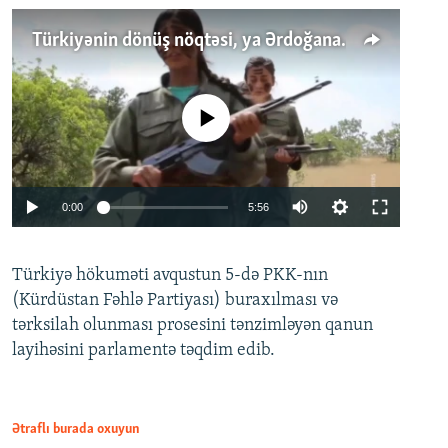
Türkiyənin dönüş nöqtəsi, ya Ərdoğana üçüncü şans: PKK ilə qəfil barışıq nə deməkdir?
No media source currently available
Auto
0:00
5:56
240p
Türkiyə hökuməti avqustun 5-də PKK-nın
360p
(Kürdüstan Fəhlə Partiyası) buraxılması və
480p
Auto
240p
360p
480p
tərksilah olunması prosesini tənzimləyən qanun
720p
layihəsini parlamentə təqdim edib.
720p
1080p
1080p
Ətraflı burada oxuyun