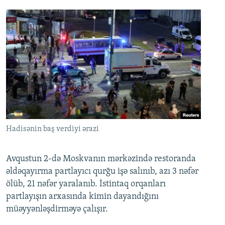
Hadisənin baş verdiyi ərazi
Avqustun 2-də Moskvanın mərkəzində restoranda
əldəqayırma partlayıcı qurğu işə salınıb, azı 3 nəfər
ölüb, 21 nəfər yaralanıb. İstintaq orqanları
partlayışın arxasında kimin dayandığını
müəyyənləşdirməyə çalışır.