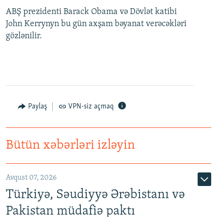
ABŞ prezidenti Barack Obama və Dövlət katibi
John Kerrynyn bu gün axşam bəyanat verəcəkləri
gözlənilir.
Paylaş
VPN-siz açmaq
Bütün xəbərləri izləyin
Avqust 07, 2026
Türkiyə, Səudiyyə Ərəbistanı və
Pakistan müdafiə paktı