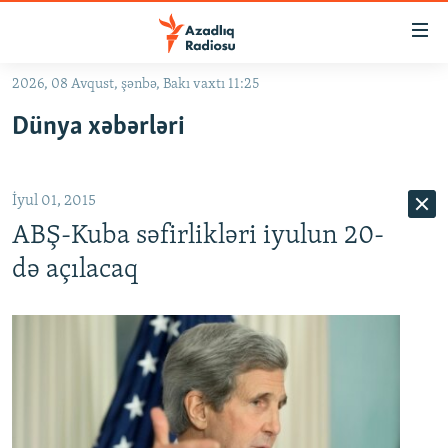
Keçid
linkləri
Əsas
2026, 08 Avqust, şənbə, Bakı vaxtı 11:25
məzmuna
GÜNDƏM
Dünya xəbərləri
qayıt
#İZAHLA
Əsas
KORRUPSIOMETR
naviqasiyaya
İyul 01, 2015
qayıt
#ƏSLINDƏ
Axtarışa
ABŞ-Kuba səfirlikləri iyulun 20-
FƏRQƏ BAX
keç
də açılacaq
QANUNI DOĞRU
ARAŞDIRMA
MULTIMEDIA
RADIO ARXIV
VIDEO
HAQQIMIZDA
FOTOQALEREYA
OXU ZALI