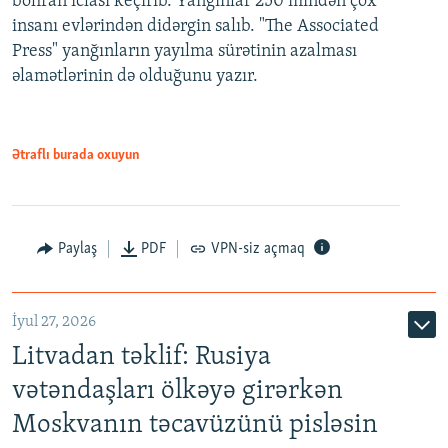
böhran iclası keçirib. Yanğınlar 250 mindən çox
insanı evlərindən didərgin salıb. "The Associated
Press" yanğınların yayılma sürətinin azalması
əlamətlərinin də olduğunu yazır.
Ətraflı burada oxuyun
Paylaş
PDF
VPN-siz açmaq
İyul 27, 2026
Litvadan təklif: Rusiya
vətəndaşları ölkəyə girərkən
Moskvanın təcavüzünü pisləsin