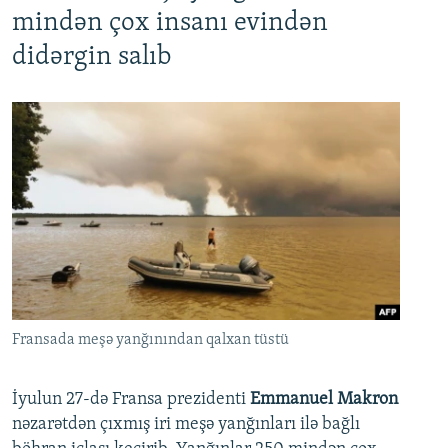
mindən çox insanı evindən
didərgin salıb
Fransada meşə yanğınından qalxan tüstü
İyulun 27-də Fransa prezidenti
Emmanuel Makron
nəzarətdən çıxmış iri meşə yanğınları ilə bağlı