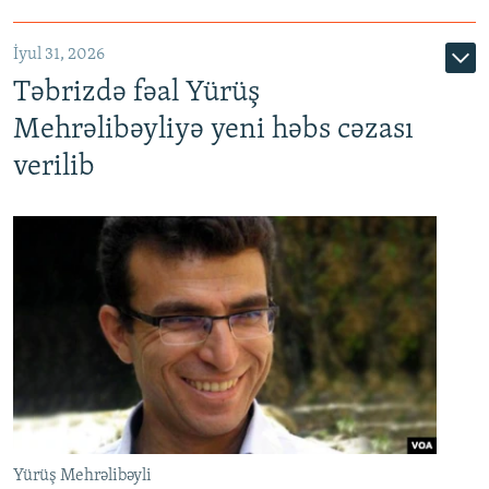
İyul 31, 2026
Təbrizdə fəal Yürüş
Mehrəlibəyliyə yeni həbs cəzası
verilib
Yürüş Mehrəlibəyli