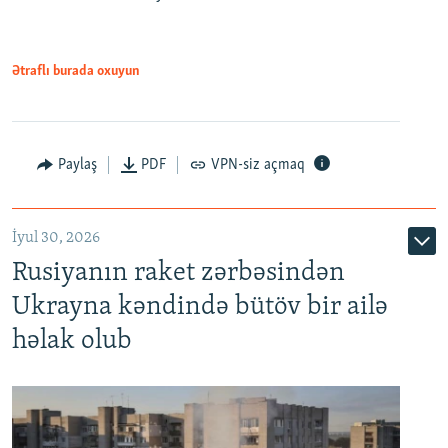
Ətraflı burada oxuyun
Paylaş
PDF
VPN-siz açmaq
İyul 30, 2026
Rusiyanın raket zərbəsindən
Ukrayna kəndində bütöv bir ailə
həlak olub