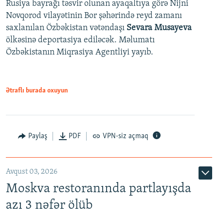
Rusiya bayrağı təsvir olunan ayaqaltıya görə Nijni
Novqorod vilayətinin Bor şəhərində reyd zamanı
saxlanılan Özbəkistan vətəndaşı
Sevara Musayeva
ölkəsinə deportasiya ediləcək. Məlumatı
Özbəkistanın Miqrasiya Agentliyi yayıb.
Ətraflı burada oxuyun
Paylaş
PDF
VPN-siz açmaq
Avqust 03, 2026
Moskva restoranında partlayışda
azı 3 nəfər ölüb