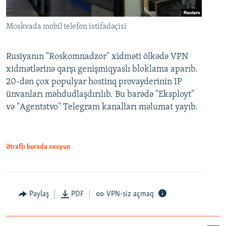
Moskvada mobil telefon istifadəçisi
Rusiyanın "Roskomnadzor" xidməti ölkədə VPN
xidmətlərinə qarşı genişmiqyaslı bloklama aparıb.
20-dən çox populyar hostinq provayderinin IP
ünvanları məhdudlaşdırılıb. Bu barədə "Eksployt"
və "Agentstvo" Telegram kanalları məlumat yayıb.
Ətraflı burada oxuyun
Paylaş
PDF
VPN-siz açmaq