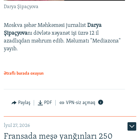
Darya Şipaçyova
Moskva şəhər Məhkəməsi jurnalist
Darya
Şipaçyova
nı dövlətə xəyanət işi üzrə 12 il
azadlıqdan məhrum edib. Məlumatı "Mediazona"
yayıb.
Ətraflı burada oxuyun
Paylaş
PDF
VPN-siz açmaq
İyul 27, 2026
Fransada meşə yanğınları 250