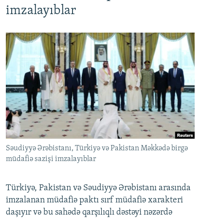
imzalayıblar
Səudiyyə Ərəbistanı, Türkiyə və Pakistan Məkkədə birgə
müdafiə sazişi imzalayıblar
Türkiyə, Pakistan və Səudiyyə Ərəbistanı arasında
imzalanan müdafiə paktı sırf müdafiə xarakteri
daşıyır və bu sahədə qarşılıqlı dəstəyi nəzərdə