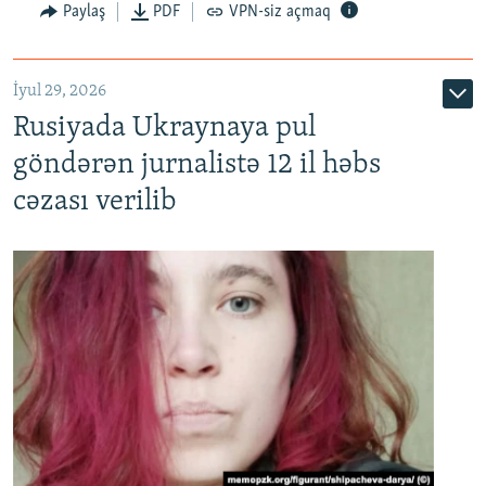
Paylaş
PDF
VPN-siz açmaq
İyul 29, 2026
Rusiyada Ukraynaya pul
göndərən jurnalistə 12 il həbs
cəzası verilib