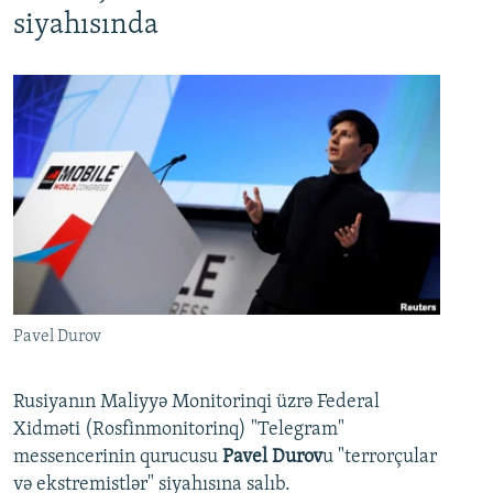
siyahısında
Pavel Durov
Rusiyanın Maliyyə Monitorinqi üzrə Federal
Xidməti (Rosfinmonitorinq) "Telegram"
messencerinin qurucusu
Pavel Durov
u "terrorçular
və ekstremistlər" siyahısına salıb.