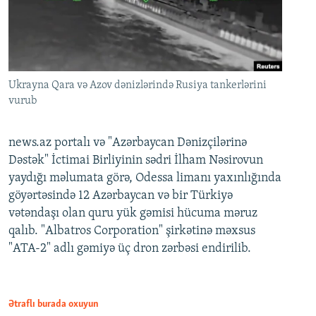
Ukrayna Qara və Azov dənizlərində Rusiya tankerlərini
vurub
news.az portalı və "Azərbaycan Dənizçilərinə
Dəstək" İctimai Birliyinin sədri İlham Nəsirovun
yaydığı məlumata görə, Odessa limanı yaxınlığında
göyərtəsində 12 Azərbaycan və bir Türkiyə
vətəndaşı olan quru yük gəmisi hücuma məruz
qalıb. "Albatros Corporation" şirkətinə məxsus
"ATA-2" adlı gəmiyə üç dron zərbəsi endirilib.
Ətraflı burada oxuyun