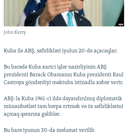
İNFOQRAFIKA
AZƏRBAYCAN ƏDƏBIYYATI KITABXANASI
MISSIYAMIZ
BIZI IZLƏ
KARIKATURA
İSLAM VƏ DEMOKRATIYA
PEŞƏ ETIKASI VƏ JURNALISTIKA STANDARTLARIMIZ
İZ - MƏDƏNIYYƏT PROQRAMI
MATERIALLARIMIZDAN ISTIFADƏ
John Kerry
AZADLIQRADIOSU MOBIL TELEFONUNUZDA
RFE/RL-in bütün saytları
BIZIMLƏ ƏLAQƏ
Kuba ilə ABŞ, səfirlikləri iyulun 20-də açacaqlar.
XƏBƏR BÜLLETENLƏRIMIZ
Bu barədə Kuba xarici işlər nazirliyinin ABŞ
prezidenti Barack Obamanın Kuba prezidenti Raul
Castroya göndərdiyi məktuba istinadla xəbər verir.
ABŞ-la Kuba 1961-ci ildə dayandırılmış diplomatik
münasibətləri tam bərpa ertmək və öz səfirliklərini
açmaq qərarına gəliblər.
Bu barə iyunun 30-da məlumat verilib.