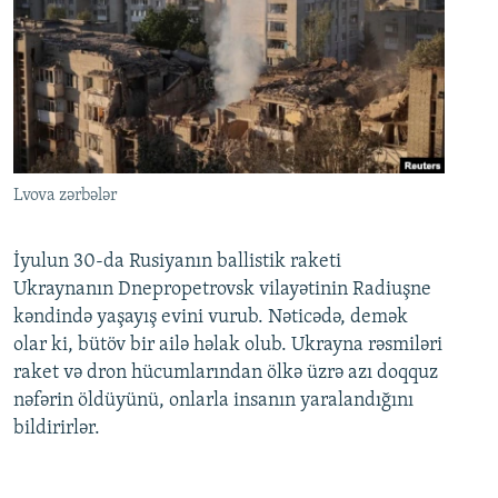
Lvova zərbələr
İyulun 30-da Rusiyanın ballistik raketi
Ukraynanın Dnepropetrovsk vilayətinin Radiuşne
kəndində yaşayış evini vurub. Nəticədə, demək
olar ki, bütöv bir ailə həlak olub. Ukrayna rəsmiləri
raket və dron hücumlarından ölkə üzrə azı doqquz
nəfərin öldüyünü, onlarla insanın yaralandığını
bildirirlər.