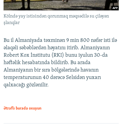
Kölndə yay istisindən qorunmaq məqsədilə su çiləyən
şlanqlar
Bu il Almaniyada təxminən 9 min 800 nəfər isti ilə
əlaqəli səbəblərdən həyatını itirib. Almaniyanın
Robert Kox İnstitutu (RKI) bunu iyulun 30-da
həftəlik hesabatında bildirib. Bu arada
Almaniyanın bir sıra bölgələrində havanın
temperaturunun 40 dərəcə Selsidən yuxarı
qalxacağı gözlənilir.
Ətraflı burada oxuyun