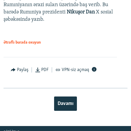
Rumıniyanın ərazi suları üzərində baş verib. Bu
barədə Rumıniya prezidenti
Nikuşor Dan
X sosial
şəbəkəsində yazıb.
Ətraflı burada oxuyun
Paylaş
PDF
VPN-siz açmaq
Davamı