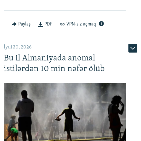
Paylaş
PDF
VPN-siz açmaq
İyul 30, 2026
Bu il Almaniyada anomal
istilərdən 10 min nəfər ölüb