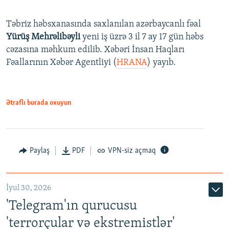
Təbriz həbsxanasında saxlanılan azərbaycanlı fəal
Yürüş Mehrəlibəyli
yeni iş üzrə 3 il 7 ay 17 gün həbs
cəzasına məhkum edilib. Xəbəri İnsan Haqları
Fəallarının Xəbər Agentliyi (
HRANA
) yayıb.
Ətraflı burada oxuyun
Paylaş
PDF
VPN-siz açmaq
İyul 30, 2026
'Telegram'ın qurucusu
'terrorçular və ekstremistlər'