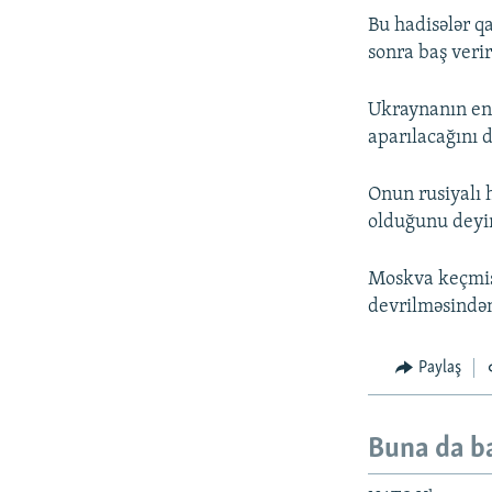
Bu hadisələr q
sonra baş verir
Ukraynanın ene
aparılacağını d
Onun rusiyalı 
olduğunu deyi
Moskva keçmiş 
devrilməsindən
Paylaş
Buna da b