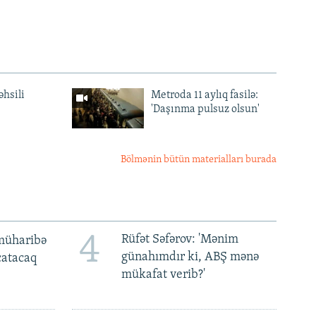
əhsili
Metroda 11 aylıq fasilə:
'Daşınma pulsuz olsun'
Bölmənin bütün materialları burada
4
Rüfət Səfərov: 'Mənim
müharibə
günahımdır ki, ABŞ mənə
 çatacaq
mükafat verib?'