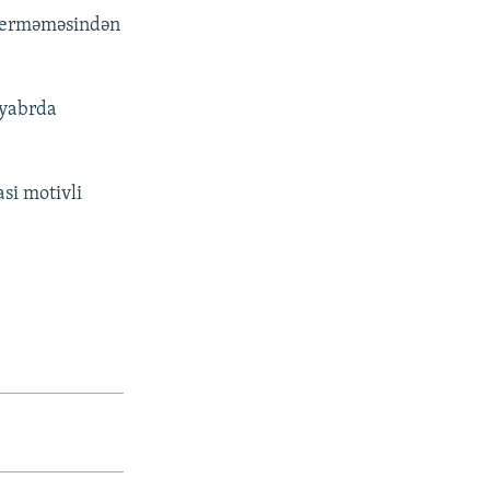
ə verməməsindən
tyabrda
si motivli