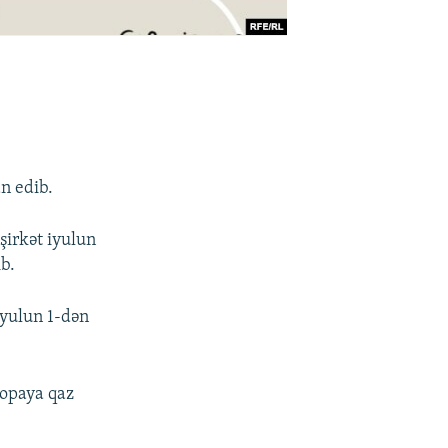
n edib.
şirkət iyulun
b.
iyulun 1-dən
ropaya qaz