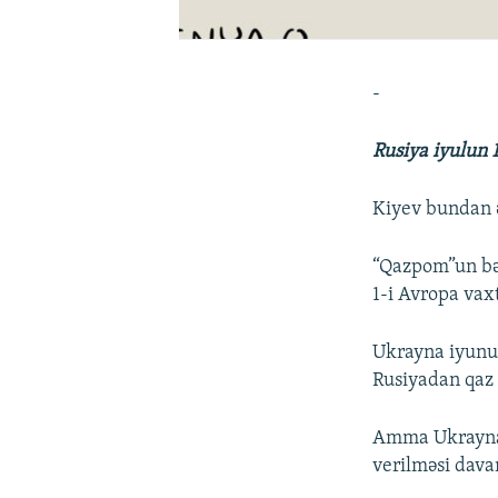
-
Rusiya iyulun 
Kiyev bundan ə
“Qazpom”un bəy
1-i Avropa vax
Ukrayna iyunun
Rusiyadan qaz 
Amma Ukraynanı
verilməsi dava