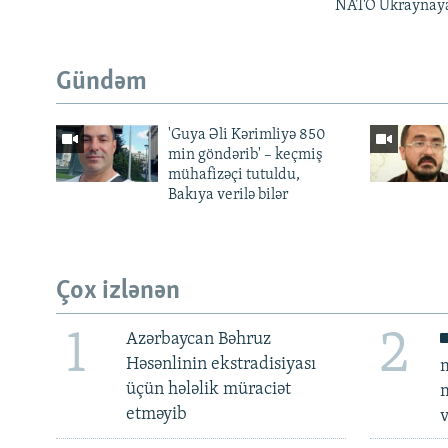
NATO Ukraynaya 
Gündəm
'Guya Əli Kərimliyə 850
min göndərib' – keçmiş
mühafizəçi tutuldu,
Bakıya verilə bilər
Çox izlənən
1
2
Azərbaycan Bəhruz
Həsənlinin ekstradisiyası
m
üçün hələlik müraciət
m
etməyib
v