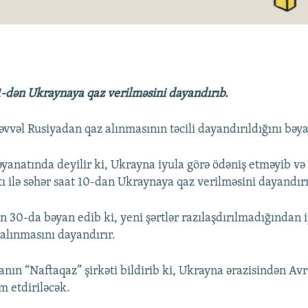
1-dən Ukraynaya qaz verilməsini dayandırıb.
vvəl Rusiyadan qaz alınmasının təcili dayandırıldığını bəya
anatında deyilir ki, Ukrayna iyula görə ödəniş etməyib və 
tı ilə səhər saat 10-dan Ukraynaya qaz verilməsini dayandırı
 30-da bəyan edib ki, yeni şərtlər razılaşdırılmadığından 
alınmasını dayandırır.
n “Naftaqaz” şirkəti bildirib ki, Ukrayna ərazisindən Av
m etdiriləcək.