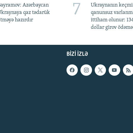
7
Bayramov: Azərbaycan
Ukraynanın keçmiş
Ukraynaya qaz tədarük
qanunsuz varlan
tməyə hazırdır
ittiham olunur: 13
dollar girov ödəmə
BIZI IZLƏ