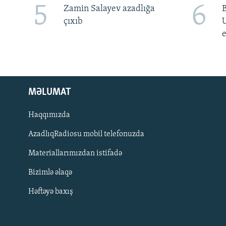
5
6
Zamin Salayev azadlığa
çıxıb
e
MƏLUMAT
Haqqımızda
AzadlıqRadiosu mobil telefonuzda
Materiallarımızdan istifadə
BIZI IZLƏ
Bizimlə əlaqə
Həftəyə baxış
RFE/RL-in bütün saytları