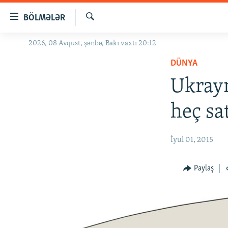
Keçid
BÖLMƏLƏR
linkləri
Axtar
Əsas
2026, 08 Avqust, şənbə, Bakı vaxtı 20:12
GÜNDƏM
məzmuna
DÜNYA
#İZAHLA
qayıt
Əsas
Ukrayn
KORRUPSIOMETR
naviqasiyaya
#ƏSLINDƏ
qayıt
heç s
Axtarışa
FƏRQƏ BAX
keç
QANUNI DOĞRU
İyul 01, 2015
ARAŞDIRMA
Paylaş
MULTIMEDIA
RADIO ARXIV
VIDEO
HAQQIMIZDA
FOTOQALEREYA
OXU ZALI