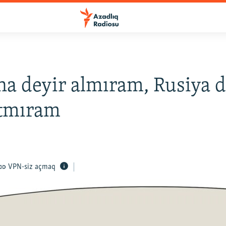
a deyir almıram, Rusiya d
atmıram
VPN-siz açmaq