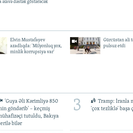
əlavə dəstək göstərəcək
Elvin Mustafayev
Gürcüstan ali t
azadlıqda: 'Milyonluq yox,
pulsuz etdi
minlik korrupsiya var'
3
'Guya Əli Kərimliyə 850
Tramp: İranla 
in göndərib' – keçmiş
'çox tezliklə' başa
ühafizəçi tutuldu, Bakıya
erilə bilər