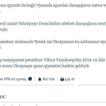
azın qiyməti ilə bağlı Vyanada aparılan danışıqların nətic
.
rji naziri Volodymyr Demchishin növbəti danışıqların sen
eyir.
həmkarı Aleksandr Novak isə Ukraynanın bu addımının siya
r.
rusiyapərəst prezident Viktor Yanukovychin 2014-cü ildə
 sonra Ukraynaya qazın qiymətini kəskin qaldırıb.
VPN-siz açmaq
Bizi izlə
Çap et
ax: