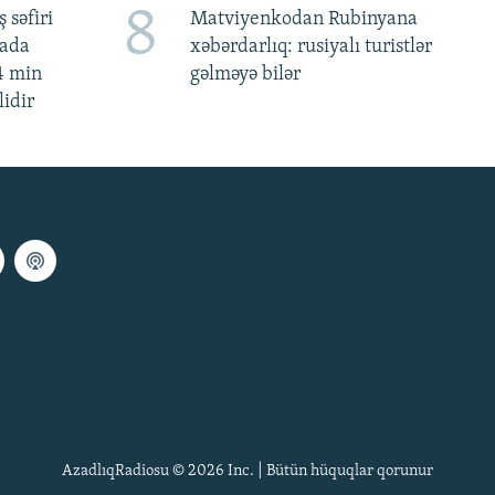
8
 səfiri
Matviyenkodan Rubinyana
mada
xəbərdarlıq: rusiyalı turistlər
4 min
gəlməyə bilər
lidir
AzadlıqRadiosu © 2026 Inc. | Bütün hüquqlar qorunur