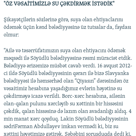
"ÖZ VƏSAİTİMİZLƏ SU ÇƏKDİRMƏK İSTƏDİK"
Şikayətçilərin sözlərinə görə, suya olan ehtiyaclarını
ödəmək üçün kənd bələdiyyəsinə üz tutsalar da, faydası
olmur:
“Ailə və təsərrüfatımızın suya olan ehtiyacını ödəmək
məqsədi ilə Söyüdlü bələdiyyəsinə rəsmi müraciət etdik.
Bələdiyyə ərizəmizə müsbət cavab verdi. 16 avqust 2012-
ci ildə Söyüdlü bələdiyyəsinin qərarı ilə bizə Slavyanka
bələdiyyəsi ilə həmsərhəd olan “Qiyasın” dərəsindən öz
vəsaitimiz hesabına yaşadığımız evlərin həyətinə su
çəkdirməyə icazə verildi. Borc-xərc hesabına, ailənin
olan-qalan pulunu xərcləyib su xəttinin bir hissəsini
çəkdik, qalan hissəsinə də lazım olan avadanlığı aldıq. 4
min manat xərc qoyduq. Lakin Söyüdlü bələdiyyəsinin
sədriFərman Abdullayev imkan vermədi ki, biz su
xəttini həyətimizə gətirək. Səbəbini soruşduqda dedi ki,