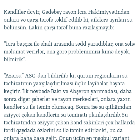
Kəndlilər deyir, Gədəbəy rayon İcra Hakimiyyətindən
onlara və qarşı tərəfə təklif edilib ki, ailələrə ayrılan su
bölünsün. Lakin qarşı tərəf buna razılaşmayıb:
“İcra başçısı ilə əhali arasında sədd yaradıblar, ona səhv
məlumat verirlər, ona görə problemimizi kimə deyək,
bilmirik”.
“Azərsu” ASC-dən bildirilib ki, qurum regionların su
təchizatının yaxşılaşdırılması üçün layihələr həyata
keçirir. İlk növbədə Bakı və Abşeron yarımadası, daha
sonra digər şəhərlər və rayon mərkəzləri, onlara yaxın
kəndlər su ilə təmin olunacaq. Sonra isə su qıtlığından
əziyyət çəkən kəndlərin su təminatı planlaşdırılıb.Su
təchizatından əziyyət çəkən kənd sakinləri çox hallarda
fərdi qaydada özlərini su ilə təmin edirlər ki, bu da
onlara baha başa gəlir. Onun üçün ən məqbul variant