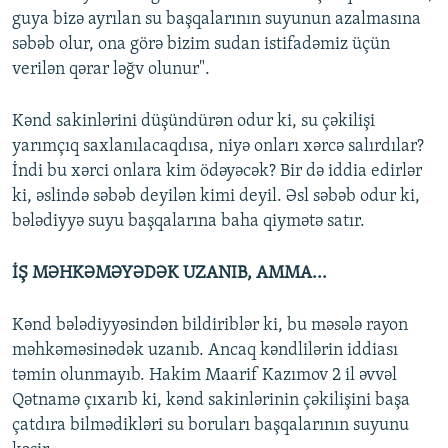
guya bizə ayrılan su başqalarının suyunun azalmasına
səbəb olur, ona görə bizim sudan istifadəmiz üçün
verilən qərar ləğv olunur".
Kənd sakinlərini düşündürən odur ki, su çəkilişi
yarımçıq saxlanılacaqdısa, niyə onları xərcə salırdılar?
İndi bu xərci onlara kim ödəyəcək? Bir də iddia edirlər
ki, əslində səbəb deyilən kimi deyil. Əsl səbəb odur ki,
bələdiyyə suyu başqalarına baha qiymətə satır.
İŞ MƏHKƏMƏYƏDƏK UZANIB, AMMA...
Kənd bələdiyyəsindən bildiriblər ki, bu məsələ rayon
məhkəməsinədək uzanıb. Ancaq kəndlilərin iddiası
təmin olunmayıb. Hakim Maarif Kazımov 2 il əvvəl
Qətnamə çıxarıb ki, kənd sakinlərinin çəkilişini başa
çatdıra bilmədikləri su boruları başqalarının suyunu