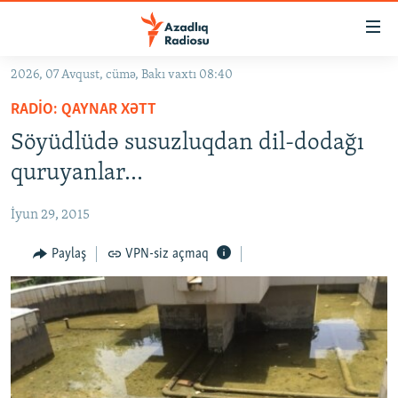
Keçid
linkləri
Əsas
2026, 07 Avqust, cümə, Bakı vaxtı 08:40
məzmuna
GÜNDƏM
RADIO: QAYNAR XƏTT
qayıt
#İZAHLA
Əsas
Söyüdlüdə susuzluqdan dil-dodağı
KORRUPSIOMETR
naviqasiyaya
quruyanlar...
qayıt
#ƏSLINDƏ
Axtarışa
İyun 29, 2015
FƏRQƏ BAX
keç
QANUNI DOĞRU
Paylaş
VPN-siz açmaq
ARAŞDIRMA
MULTIMEDIA
RADIO ARXIV
VIDEO
HAQQIMIZDA
FOTOQALEREYA
OXU ZALI