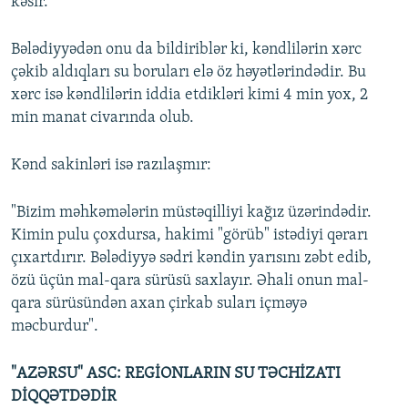
kəsir.
Bələdiyyədən onu da bildiriblər ki, kəndlilərin xərc
çəkib aldıqları su boruları elə öz həyətlərindədir. Bu
xərc isə kəndlilərin iddia etdikləri kimi 4 min yox, 2
min manat civarında olub.
Kənd sakinləri isə razılaşmır:
"Bizim məhkəmələrin müstəqilliyi kağız üzərindədir.
Kimin pulu çoxdursa, hakimi "görüb" istədiyi qərarı
çıxartdırır. Bələdiyyə sədri kəndin yarısını zəbt edib,
özü üçün mal-qara sürüsü saxlayır. Əhali onun mal-
qara sürüsündən axan çirkab suları içməyə
məcburdur".
"AZƏRSU" ASC: REGİONLARIN SU TƏCHİZATI
DİQQƏTDƏDİR