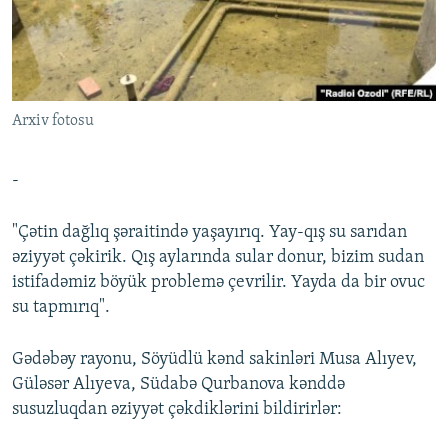
İNFOQRAFIKA
AZƏRBAYCAN ƏDƏBIYYATI KITABXANASI
MISSIYAMIZ
BIZI IZLƏ
KARIKATURA
İSLAM VƏ DEMOKRATIYA
PEŞƏ ETIKASI VƏ JURNALISTIKA STANDARTLARIMIZ
İZ - MƏDƏNIYYƏT PROQRAMI
MATERIALLARIMIZDAN ISTIFADƏ
Arxiv fotosu
AZADLIQRADIOSU MOBIL TELEFONUNUZDA
RFE/RL-in bütün saytları
BIZIMLƏ ƏLAQƏ
-
XƏBƏR BÜLLETENLƏRIMIZ
"Çətin dağlıq şəraitində yaşayırıq. Yay-qış su sarıdan
əziyyət çəkirik. Qış aylarında sular donur, bizim sudan
istifadəmiz böyük problemə çevrilir. Yayda da bir ovuc
su tapmırıq".
Gədəbəy rayonu, Söyüdlü kənd sakinləri Musa Alıyev,
Güləsər Alıyeva, Südabə Qurbanova kənddə
susuzluqdan əziyyət çəkdiklərini bildirirlər: