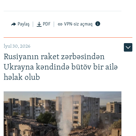
Paylaş
PDF
VPN-siz açmaq
İyul 30, 2026
Rusiyanın raket zərbəsindən
Ukrayna kəndində bütöv bir ailə
həlak olub