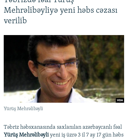
Təbrizdə fəal Yürüş
Mehrəlibəyliyə yeni həbs cəzası
verilib
Yürüş Mehrəlibəyli
Təbriz həbsxanasında saxlanılan azərbaycanlı fəal
Yürüş Mehrəlibəyli
yeni iş üzrə 3 il 7 ay 17 gün həbs