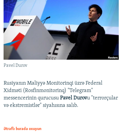
Pavel Durov
Rusiyanın Maliyyə Monitorinqi üzrə Federal
Xidməti (Rosfinmonitorinq) "Telegram"
messencerinin qurucusu
Pavel Durov
u "terrorçular
və ekstremistlər" siyahısına salıb.
Ətraflı burada oxuyun