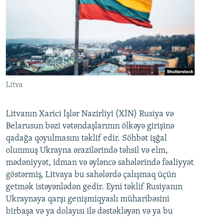
Litva
Litvanın Xarici İşlər Nazirliyi (XİN) Rusiya və
Belarusun bəzi vətəndaşlarının ölkəyə girişinə
qadağa qoyulmasını təklif edir. Söhbət işğal
olunmuş Ukrayna ərazilərində təhsil və elm,
mədəniyyət, idman və əyləncə sahələrində fəaliyyət
göstərmiş, Litvaya bu sahələrdə çalışmaq üçün
getmək istəyənlədən gedir. Eyni təklif Rusiyanın
Ukraynaya qarşı genişmiqyaslı müharibəsini
birbaşa və ya dolayısı ilə dəstəkləyən və ya bu