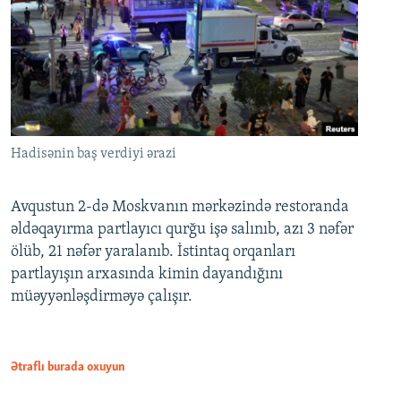
Hadisənin baş verdiyi ərazi
Avqustun 2-də Moskvanın mərkəzində restoranda
əldəqayırma partlayıcı qurğu işə salınıb, azı 3 nəfər
ölüb, 21 nəfər yaralanıb. İstintaq orqanları
partlayışın arxasında kimin dayandığını
müəyyənləşdirməyə çalışır.
Ətraflı burada oxuyun