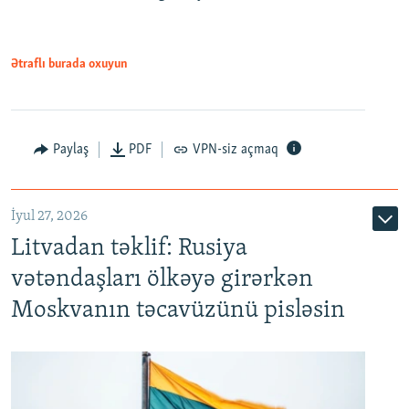
Ətraflı burada oxuyun
Paylaş
PDF
VPN-siz açmaq
İyul 27, 2026
Litvadan təklif: Rusiya
vətəndaşları ölkəyə girərkən
Moskvanın təcavüzünü pisləsin