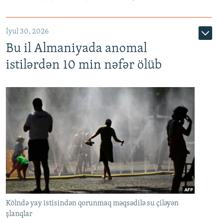
İyul 30, 2026
Bu il Almaniyada anomal
istilərdən 10 min nəfər ölüb
Kölndə yay istisindən qorunmaq məqsədilə su çiləyən
şlanqlar