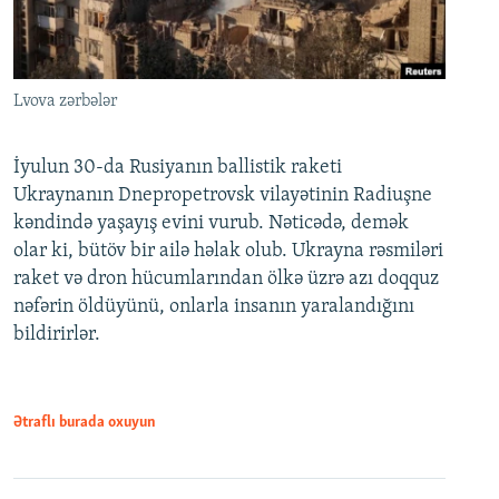
Lvova zərbələr
İyulun 30-da Rusiyanın ballistik raketi
Ukraynanın Dnepropetrovsk vilayətinin Radiuşne
kəndində yaşayış evini vurub. Nəticədə, demək
olar ki, bütöv bir ailə həlak olub. Ukrayna rəsmiləri
raket və dron hücumlarından ölkə üzrə azı doqquz
nəfərin öldüyünü, onlarla insanın yaralandığını
bildirirlər.
Ətraflı burada oxuyun