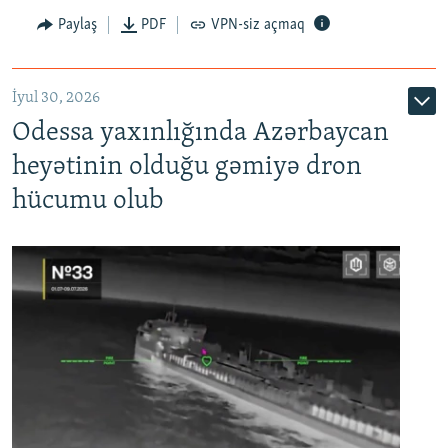
Paylaş
PDF
VPN-siz açmaq
İyul 30, 2026
Odessa yaxınlığında Azərbaycan
heyətinin olduğu gəmiyə dron
hücumu olub