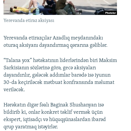
İNFOQRAFIKA
AZƏRBAYCAN ƏDƏBIYYATI KITABXANASI
MISSIYAMIZ
BIZI IZLƏ
KARIKATURA
İSLAM VƏ DEMOKRATIYA
PEŞƏ ETIKASI VƏ JURNALISTIKA STANDARTLARIMIZ
Yerevanda etiraz aksiyası
İZ - MƏDƏNIYYƏT PROQRAMI
MATERIALLARIMIZDAN ISTIFADƏ
AZADLIQRADIOSU MOBIL TELEFONUNUZDA
RFE/RL-in bütün saytları
Yerevanda etirazçılar Azadlıq meydanındakı
oturaq aksiyanı dayandırmaq qərarına gəliblər.
BIZIMLƏ ƏLAQƏ
XƏBƏR BÜLLETENLƏRIMIZ
“Talana yox” hətəkatının liderlərindən biri Maksim
Sarkisianın sözlərinə görə, gecə aksiyaları
dayandırılır, gələcək addımlar barədə isə iyunun
30-da keçiriləcək mətbuat konfransında məlumat
veriləcək.
Hərəkatın digər fəalı Baginak Shushanyan isə
bildirib ki, onlar konkret təklif vermək üçün
ekspert, iqtisadçı və hüquqşünaslardan ibarəd
qrup yaratmaq istəyirlər.