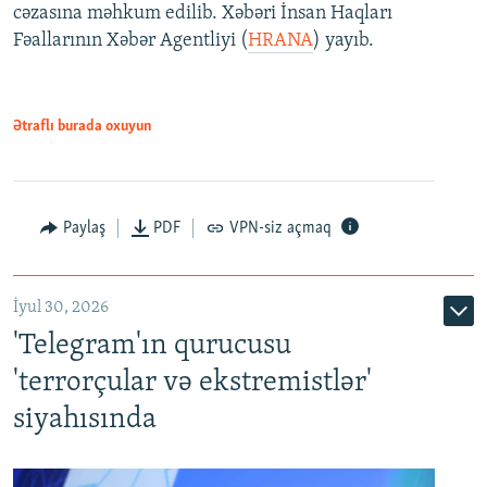
cəzasına məhkum edilib. Xəbəri İnsan Haqları
Fəallarının Xəbər Agentliyi (
HRANA
) yayıb.
Ətraflı burada oxuyun
Paylaş
PDF
VPN-siz açmaq
İyul 30, 2026
'Telegram'ın qurucusu
'terrorçular və ekstremistlər'
siyahısında