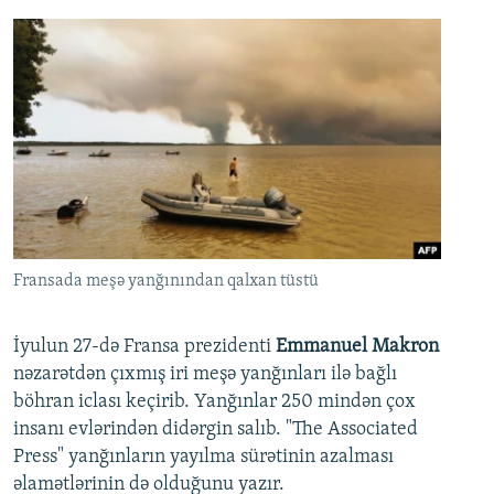
Fransada meşə yanğınından qalxan tüstü
İyulun 27-də Fransa prezidenti
Emmanuel Makron
nəzarətdən çıxmış iri meşə yanğınları ilə bağlı
böhran iclası keçirib. Yanğınlar 250 mindən çox
insanı evlərindən didərgin salıb. "The Associated
Press" yanğınların yayılma sürətinin azalması
əlamətlərinin də olduğunu yazır.