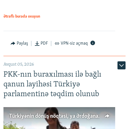
Ətraflı burada oxuyun
Paylaş
PDF
VPN-siz açmaq
Avqust 05, 2026
PKK-nın buraxılması ilə bağlı
qanun layihəsi Türkiyə
parlamentinə təqdim olunub
Türkiyənin dönüş nöqtəsi, ya Ərdoğana üçüncü şans: PKK ilə qəfil barışıq nə deməkdir?