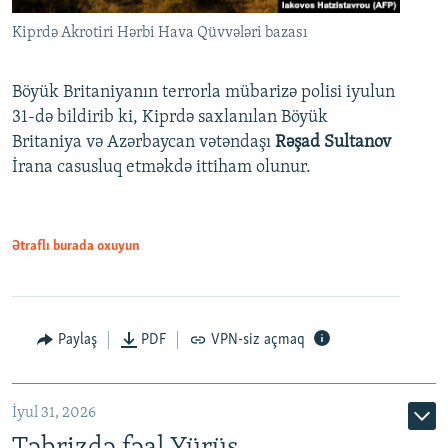
Kiprdə Akrotiri Hərbi Hava Qüvvələri bazası
Böyük Britaniyanın terrorla mübarizə polisi iyulun
31-də bildirib ki, Kiprdə saxlanılan Böyük
Britaniya və Azərbaycan vətəndaşı
Rəşad Sultanov
İrana casusluq etməkdə ittiham olunur.
Ətraflı burada oxuyun
Paylaş
PDF
VPN-siz açmaq
İyul 31, 2026