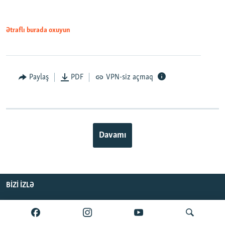
Ətraflı burada oxuyun
Paylaş
PDF
VPN-siz açmaq
Davamı
BIZI IZLƏ