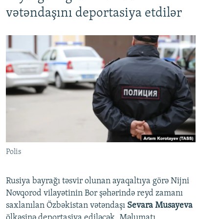
vətəndaşını deportasiya etdilər
Polis
Rusiya bayrağı təsvir olunan ayaqaltıya görə Nijni
Novqorod vilayətinin Bor şəhərində reyd zamanı
saxlanılan Özbəkistan vətəndaşı
Sevara Musayeva
ölkəsinə deportasiya ediləcək. Məlumatı