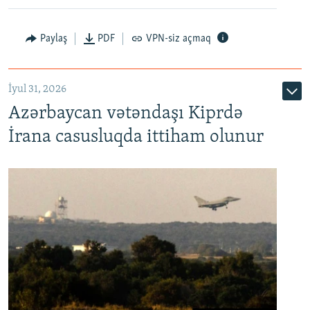
Paylaş
PDF
VPN-siz açmaq
İyul 31, 2026
Azərbaycan vətəndaşı Kiprdə
İrana casusluqda ittiham olunur