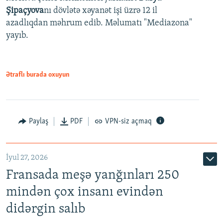
Şipaçyova
nı dövlətə xəyanət işi üzrə 12 il
azadlıqdan məhrum edib. Məlumatı "Mediazona"
yayıb.
Ətraflı burada oxuyun
Paylaş
PDF
VPN-siz açmaq
İyul 27, 2026
Fransada meşə yanğınları 250
mindən çox insanı evindən
didərgin salıb