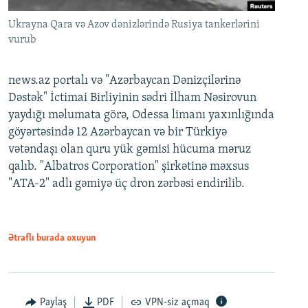
Ukrayna Qara və Azov dənizlərində Rusiya tankerlərini
vurub
news.az portalı və "Azərbaycan Dənizçilərinə
Dəstək" İctimai Birliyinin sədri İlham Nəsirovun
yaydığı məlumata görə, Odessa limanı yaxınlığında
göyərtəsində 12 Azərbaycan və bir Türkiyə
vətəndaşı olan quru yük gəmisi hücuma məruz
qalıb. "Albatros Corporation" şirkətinə məxsus
"ATA-2" adlı gəmiyə üç dron zərbəsi endirilib.
Ətraflı burada oxuyun
Paylaş
PDF
VPN-siz açmaq