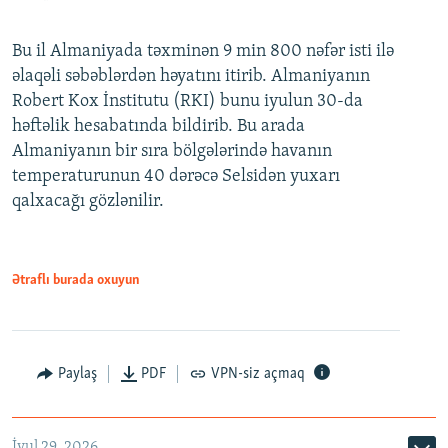
Bu il Almaniyada təxminən 9 min 800 nəfər isti ilə
əlaqəli səbəblərdən həyatını itirib. Almaniyanın
Robert Kox İnstitutu (RKI) bunu iyulun 30-da
həftəlik hesabatında bildirib. Bu arada
Almaniyanın bir sıra bölgələrində havanın
temperaturunun 40 dərəcə Selsidən yuxarı
qalxacağı gözlənilir.
Ətraflı burada oxuyun
Paylaş
PDF
VPN-siz açmaq
İyul 29, 2026