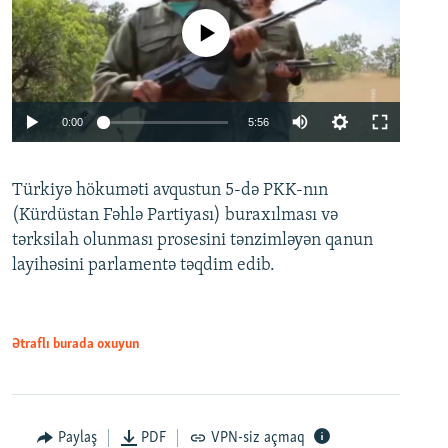
No media source currently available
Auto
0:00
5:56
240p
Türkiyə hökuməti avqustun 5-də PKK-nın
360p
(Kürdüstan Fəhlə Partiyası) buraxılması və
480p
Auto
240p
360p
480p
tərksilah olunması prosesini tənzimləyən qanun
720p
layihəsini parlamentə təqdim edib.
720p
1080p
1080p
Ətraflı burada oxuyun
Paylaş
PDF
VPN-siz açmaq