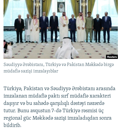
Səudiyyə Ərəbistanı, Türkiyə və Pakistan Məkkədə birgə
müdafiə sazişi imzalayıblar
Türkiyə, Pakistan və Səudiyyə Ərəbistanı arasında
imzalanan müdafiə paktı sırf müdafiə xarakteri
daşıyır və bu sahədə qarşılıqlı dəstəyi nəzərdə
tutur. Bunu avqustun 7-də Türkiyə rəsmisi üç
regional güc Məkkədə sazişi imzaladıqdan sonra
bildirib.