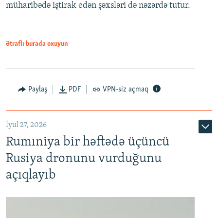
müharibədə iştirak edən şəxsləri də nəzərdə tutur.
Ətraflı burada oxuyun
Paylaş
PDF
VPN-siz açmaq
İyul 27, 2026
Rumıniya bir həftədə üçüncü
Rusiya dronunu vurduğunu
açıqlayıb