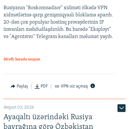
Rusiyanın "Roskomnadzor" xidməti ölkədə VPN
xidmətlərinə qarşı genişmiqyaslı bloklama aparıb.
20-dən çox populyar hostinq provayderinin IP
ünvanları məhdudlaşdırılıb. Bu barədə "Eksployt"
və "Agentstvo" Telegram kanalları məlumat yayıb.
Ətraflı burada oxuyun
Paylaş
PDF
VPN-siz açmaq
Avqust 03, 2026
Ayaqaltı üzərindəki Rusiya
bayrağına görə Özbəkistan