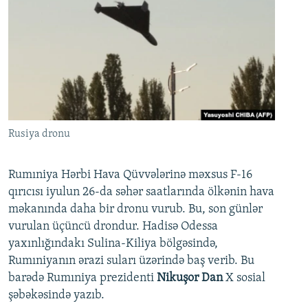
Rusiya dronu
Rumıniya Hərbi Hava Qüvvələrinə məxsus F-16
qırıcısı iyulun 26-da səhər saatlarında ölkənin hava
məkanında daha bir dronu vurub. Bu, son günlər
vurulan üçüncü drondur. Hadisə Odessa
yaxınlığındakı Sulina-Kiliya bölgəsində,
Rumıniyanın ərazi suları üzərində baş verib. Bu
barədə Rumıniya prezidenti
Nikuşor Dan
X sosial
şəbəkəsində yazıb.