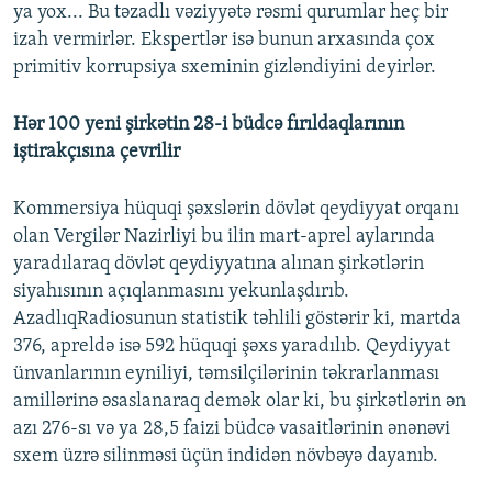
ya yox... Bu təzadlı vəziyyətə rəsmi qurumlar heç bir
izah vermirlər. Ekspertlər isə bunun arxasında çox
primitiv korrupsiya sxeminin gizləndiyini deyirlər.
Hər 100 yeni şirkətin 28-i büdcə fırıldaqlarının
iştirakçısına çevrilir
Kommersiya hüquqi şəxslərin dövlət qeydiyyat orqanı
olan Vergilər Nazirliyi bu ilin mart-aprel aylarında
yaradılaraq dövlət qeydiyyatına alınan şirkətlərin
siyahısının açıqlanmasını yekunlaşdırıb.
AzadlıqRadiosunun statistik təhlili göstərir ki, martda
376, apreldə isə 592 hüquqi şəxs yaradılıb. Qeydiyyat
ünvanlarının eyniliyi, təmsilçilərinin təkrarlanması
amillərinə əsaslanaraq demək olar ki, bu şirkətlərin ən
azı 276-sı və ya 28,5 faizi büdcə vasaitlərinin ənənəvi
sxem üzrə silinməsi üçün indidən növbəyə dayanıb.