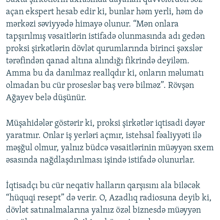
açan ekspert hesab edir ki, bunlar həm yerli, həm də
mərkəzi səviyyədə himayə olunur. “Mən onlara
tapşırılmış vəsaitlərin istifadə olunmasında adı gedən
proksi şirkətlərin dövlət qurumlarında birinci şəxslər
tərəfindən qanad altına alındığı fikrində deyiləm.
Amma bu da danılmaz reallqdır ki, onların məlumatı
olmadan bu cür proseslər baş verə bilməz”. Rövşən
Ağayev belə düşünür.
Müşahidələr göstərir ki, proksi şirkətlər iqtisadi dəyər
yaratmır. Onlar iş yerləri açmır, istehsal fəaliyyəti ilə
məşğul olmur, yalnız büdcə vəsaitlərinin müəyyən sxem
əsasında nağdlaşdırılması işində istifadə olunurlar.
İqtisadçı bu cür neqativ halların qarşısını ala biləcək
“hüquqi resept” də verir. O, Azadlıq radiosuna deyib ki,
dövlət satınalmalarına yalnız özəl biznesdə müəyyən