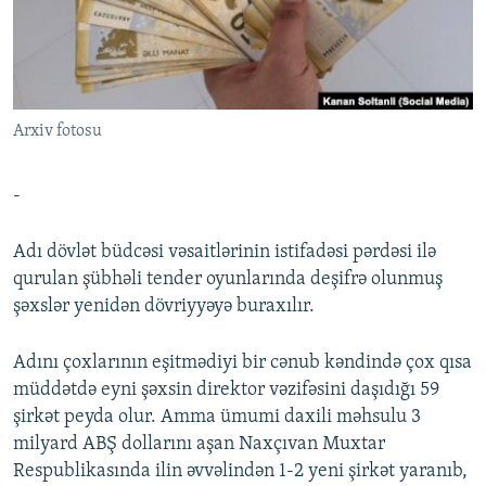
İNFOQRAFIKA
AZƏRBAYCAN ƏDƏBIYYATI KITABXANASI
MISSIYAMIZ
BIZI IZLƏ
KARIKATURA
İSLAM VƏ DEMOKRATIYA
PEŞƏ ETIKASI VƏ JURNALISTIKA STANDARTLARIMIZ
İZ - MƏDƏNIYYƏT PROQRAMI
MATERIALLARIMIZDAN ISTIFADƏ
Arxiv fotosu
AZADLIQRADIOSU MOBIL TELEFONUNUZDA
RFE/RL-in bütün saytları
BIZIMLƏ ƏLAQƏ
-
XƏBƏR BÜLLETENLƏRIMIZ
Adı dövlət büdcəsi vəsaitlərinin istifadəsi pərdəsi ilə
qurulan şübhəli tender oyunlarında deşifrə olunmuş
şəxslər yenidən dövriyyəyə buraxılır.
Adını çoxlarının eşitmədiyi bir cənub kəndində çox qısa
müddətdə eyni şəxsin direktor vəzifəsini daşıdığı 59
şirkət peyda olur. Amma ümumi daxili məhsulu 3
milyard ABŞ dollarını aşan Naxçıvan Muxtar
Respublikasında ilin əvvəlindən 1-2 yeni şirkət yaranıb,