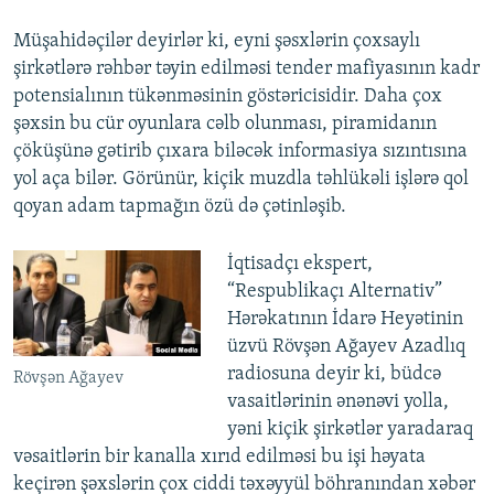
Müşahidəçilər deyirlər ki, eyni şəsxlərin çoxsaylı
şirkətlərə rəhbər təyin edilməsi tender mafiyasının kadr
potensialının tükənməsinin göstəricisidir. Daha çox
şəxsin bu cür oyunlara cəlb olunması, piramidanın
çöküşünə gətirib çıxara biləcək informasiya sızıntısına
yol aça bilər. Görünür, kiçik muzdla təhlükəli işlərə qol
qoyan adam tapmağın özü də çətinləşib.
İqtisadçı ekspert,
“Respublikaçı Alternativ”
Hərəkatının İdarə Heyətinin
üzvü Rövşən Ağayev Azadlıq
radiosuna deyir ki, büdcə
Rövşən Ağayev
vasaitlərinin ənənəvi yolla,
yəni kiçik şirkətlər yaradaraq
vəsaitlərin bir kanalla xırıd edilməsi bu işi həyata
keçirən şəxslərin çox ciddi təxəyyül böhranından xəbər