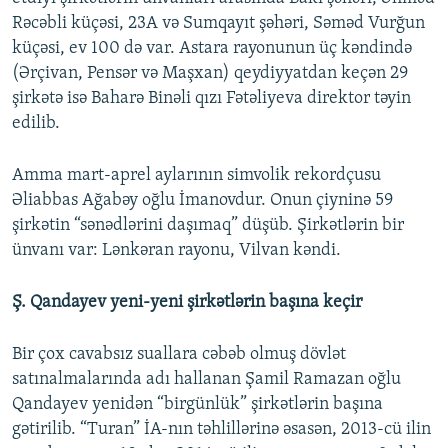
Rəcəbli küçəsi, 23A və Sumqayıt şəhəri, Səməd Vurğun
küçəsi, ev 100 də var. Astara rayonunun üç kəndində
(Ərçivan, Pensər və Maşxan) qeydiyyatdan keçən 29
şirkətə isə Baharə Binəli qızı Fətəliyeva direktor təyin
edilib.
Amma mart-aprel aylarının simvolik rekordçusu
Əliabbas Ağabəy oğlu İmanovdur. Onun çiyninə 59
şirkətin “sənədlərini daşımaq” düşüb. Şirkətlərin bir
ünvanı var: Lənkəran rayonu, Vilvan kəndi.
Ş. Qandayev yeni-yeni şirkətlərin başına keçir
Bir çox cavabsız suallara cəbəb olmuş dövlət
satınalmalarında adı hallanan Şamil Ramazan oğlu
Qandayev yenidən “birgünlük” şirkətlərin başına
gətirilib. “Turan” İA-nın təhlillərinə əsasən, 2013-cü ilin