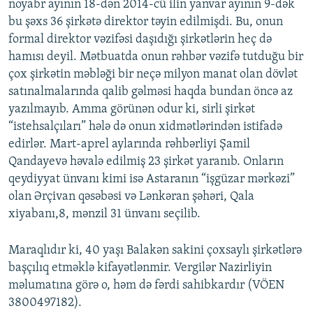
noyabr ayının 18-dən 2014-cü ilin yanvar ayının 9-dək
bu şəxs 36 şirkətə direktor təyin edilmişdi. Bu, onun
formal direktor vəzifəsi daşıdığı şirkətlərin heç də
hamısı deyil. Mətbuatda onun rəhbər vəzifə tutduğu bir
çox şirkətin məbləği bir neçə milyon manat olan dövlət
satınalmalarında qalib gəlməsi haqda bundan öncə az
yazılmayıb. Amma görünən odur ki, sirli şirkət
“istehsalçıları” hələ də onun xidmətlərindən istifadə
edirlər. Mart-aprel aylarında rəhbərliyi Şamil
Qandayevə həvalə edilmiş 23 şirkət yaranıb. Onların
qeydiyyat ünvanı kimi isə Astaranın “işgüzar mərkəzi”
olan Ərçivan qəsəbəsi və Lənkəran şəhəri, Qala
xiyabanı,8, mənzil 31 ünvanı seçilib.
Maraqlıdır ki, 40 yaşı Balakən sakini çoxsaylı şirkətlərə
başçılıq etməklə kifayətlənmir. Vergilər Nazirliyin
məlumatına görə o, həm də fərdi sahibkardır (VÖEN
3800497182).