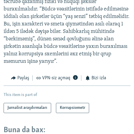
təcrübə qazanmış fiziki və hüquqi şəxslər
buraxılmalıdır. “Büdcə vəasitlərinin istifadə edilməsinə
iddialı olan şirkətlər üçün “yaş senzi” tətbiq edilməlidir.
Bu, işin xarakteri və smeta qiymətindən asılı olaraq 1
ildən 5 ilədək dəyişə bilər. Sahibkarlıq mühitində
“bərkiməmiş”, dünən sənəd qovluğunu əlinə alan
şirkətin asanlıqla büdcə vəsaitlərinə yaxın buraxılması
yalnız korrupsiya sxemlərini əxz etmiş bir qrup
məmurun işinə yarıyır”.
Paylaş
VPN-siz açmaq
Bizi izlə
This item is part of
Jurnalist araşdırmaları
Korrupsiometr
Buna da bax: