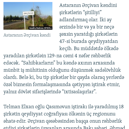
Astaranın Ərçivan kəndini
şirkətlərin “şitilliyi”
adlandırmaq olar. İki ay
ərzində bir və ya bir neçə
şəxsin yaratdığı şirkətlərin
Astaranın Ərçivan kəndi
47-si burada qeydiyyatdan
keçib. Bu müddətdə ölkədə
yaradılan şirkətləin 129-na cəmi 4 nəfər rəhbərlik
edəcək. “Sahibkarların” bu kəndə axının arxasında
münbit iş mühitinin olduğunu düşünmək sadəlövhlük
olardı. Belə ki, bu tip şirkətlər bir qayda olaraq yerlərdə
özəl biznesin formalaşmasında qətiyyən iştirak etmir,
yalnız dövlət sifarişlərində “ixtisaslaşırlar”.
Telman Elxan oğlu Qasımovun iştirakı ilə yaradılmış 18
şirkətin qeydiyyat coğrafiyası ölkənin üç regionunu
əhatə edir. Ərçivan qəsəbəsindən başqa onun rəhbərlik
etdiyi şirkətlərin ünvanları arasında Bakı şəhəri, Əhməd