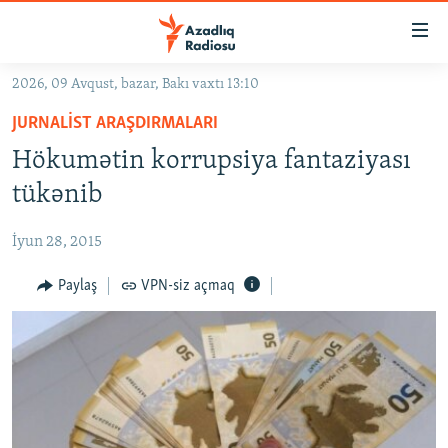
Keçid
linkləri
Əsas
2026, 09 Avqust, bazar, Bakı vaxtı 13:10
məzmuna
GÜNDƏM
JURNALIST ARAŞDIRMALARI
qayıt
#İZAHLA
Əsas
Hökumətin korrupsiya fantaziyası
KORRUPSIOMETR
naviqasiyaya
tükənib
qayıt
#ƏSLINDƏ
Axtarışa
İyun 28, 2015
FƏRQƏ BAX
keç
QANUNI DOĞRU
Paylaş
VPN-siz açmaq
ARAŞDIRMA
MULTIMEDIA
RADIO ARXIV
VIDEO
HAQQIMIZDA
FOTOQALEREYA
OXU ZALI