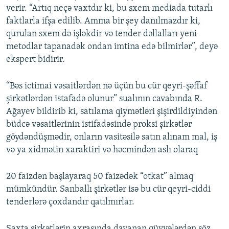
verir. “Artıq neçə vaxtdır ki, bu sxem mediada tutarlı
faktlarla ifşa edilib. Amma bir şey danılmazdır ki,
qurulan sxem də işləkdir və tender dəllalları yeni
metodlar tapanadək ondan imtina edə bilmirlər”, deyə
ekspert bidirir.
“Bəs ictimai vəsaitlərdən nə üçün bu cür qeyri-şəffaf
şirkətlərdən istafadə olunur” sualının cavabında R.
Ağayev bildirib ki, satılama qiymətləri şişirdildiyindən
büdcə vəsaitlərinin istifadəsində proksi şirkətlər
göydəndüşmədir, onların vasitəsilə satın alınam mal, iş
və ya xidmətin xaraktiri və həcmindən aslı olaraq
20 faizdən başlayaraq 50 faizədək “otkat” almaq
mümkündür. Sanballı şirkətlər isə bu cür qeyri-ciddi
tenderlərə çoxdandır qatılmırlar.
Saxta şirkətlərin axrasında dayanan qüvvələrdən söz