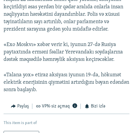
keçirildiyi əsas yerdən bir qədər aralıda onlarla insan
nəqliyyatın hərəkətini dayandırıblar. Polis və xüsusi
təyinatlıların sayı artırılıb, onlar parlamentə və
prezident sarayına gedən yolu müdafiə edirlər.
«Exo Moskvı» xəbər verir ki, iyunun 27-də Rusiya
paytaxtında erməni fəallar Yerevandakı soydaşlarına
dəstək məqsədilə həmrəylik aksiyası keçirəcəklər.
«Talana yox» etiraz aksiyası iyunun 19-da, hökumət
elektrik enerjisinin qiymətini artırdığını bəyan edəndən
sonra başlayıb.
Paylaş
VPN-siz açmaq
Bizi izlə
This item is part of