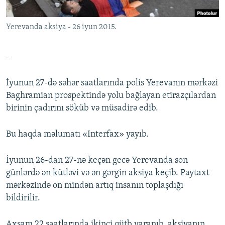
İNFOQRAFIKA
AZƏRBAYCAN ƏDƏBIYYATI KITABXANASI
MISSIYAMIZ
BIZI IZLƏ
Yerevanda aksiya - 26 iyun 2015.
KARIKATURA
İSLAM VƏ DEMOKRATIYA
PEŞƏ ETIKASI VƏ JURNALISTIKA STANDARTLARIMIZ
İZ - MƏDƏNIYYƏT PROQRAMI
MATERIALLARIMIZDAN ISTIFADƏ
-
AZADLIQRADIOSU MOBIL TELEFONUNUZDA
RFE/RL-in bütün saytları
BIZIMLƏ ƏLAQƏ
İyunun 27-də səhər saatlarında polis Yerevanın mərkəzi
Baghramian prospektində yolu bağlayan etirazçılardan
XƏBƏR BÜLLETENLƏRIMIZ
birinin çadırını söküb və müsadirə edib.
Bu haqda məlumatı «Interfax» yayıb.
İyunun 26-dan 27-nə keçən gecə Yerevanda son
günlərdə ən kütləvi və ən gərgin aksiya keçib. Paytaxt
mərkəzində on mindən artıq insanın toplaşdığı
bildirilir.
Axşam 22 saatlarında ikinci qütb yaranıb, aksiyanın