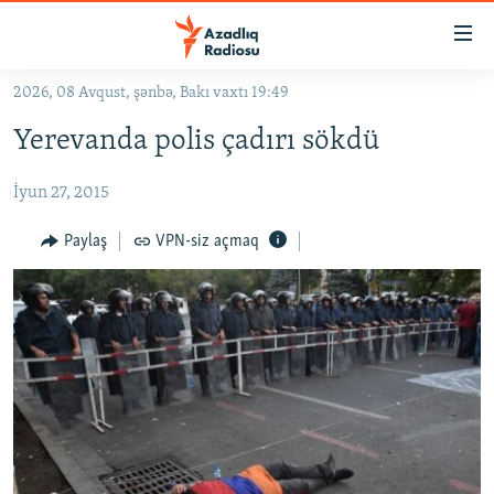
Keçid
linkləri
Əsas
2026, 08 Avqust, şənbə, Bakı vaxtı 19:49
məzmuna
GÜNDƏM
Yerevanda polis çadırı sökdü
qayıt
#İZAHLA
Əsas
İyun 27, 2015
KORRUPSIOMETR
naviqasiyaya
qayıt
#ƏSLINDƏ
Paylaş
VPN-siz açmaq
Axtarışa
FƏRQƏ BAX
keç
QANUNI DOĞRU
ARAŞDIRMA
MULTIMEDIA
RADIO ARXIV
VIDEO
HAQQIMIZDA
FOTOQALEREYA
OXU ZALI