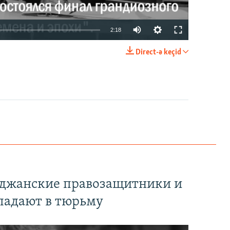
2:18
Direct-ə keçid
EMBED
PAYLAŞ
йджанские правозащитники и
падают в тюрьму