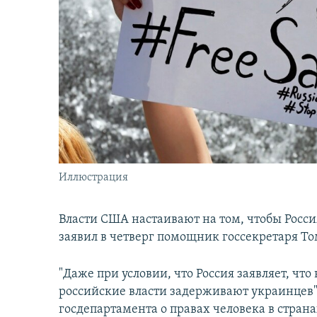
İNFOQRAFIKA
AZƏRBAYCAN ƏDƏBIYYATI KITABXANASI
MISSIYAMIZ
KARIKATURA
İSLAM VƏ DEMOKRATIYA
PEŞƏ ETIKASI VƏ JURNALISTIKA
STANDARTLARIMIZ
İZ - MƏDƏNIYYƏT PROQRAMI
MATERIALLARIMIZDAN ISTIFADƏ
AZADLIQRADIOSU MOBIL TELEFONUNUZDA
BIZIMLƏ ƏLAQƏ
XƏBƏR BÜLLETENLƏRIMIZ
Иллюстрация
Власти США настаивают на том, чтобы Росс
заявил в четверг помощник госсекретаря Т
"Даже при условии, что Россия заявляет, что
российские власти задерживают украинцев",
госдепартамента о правах человека в стран