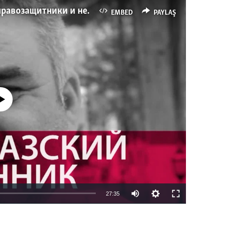
Имидж – все. Почему азербайджанские правозащитники и независимые журналисты попадают в тюрьму
EMBED
PAYLAŞ
currently available
27:35
EMBED
PAYLAŞ