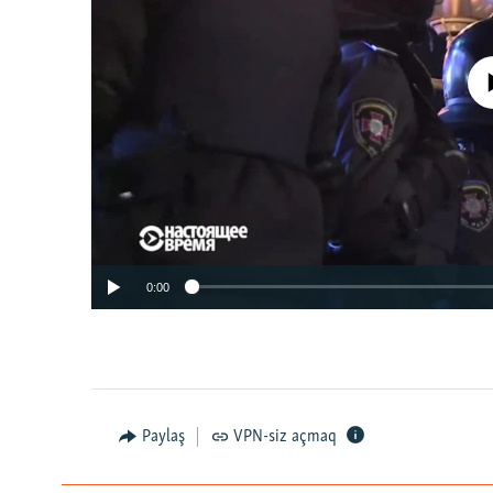
No media source 
0:00
Paylaş
VPN-siz açmaq