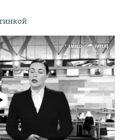
ртинкой
EMBED
PAYLAŞ
currently available