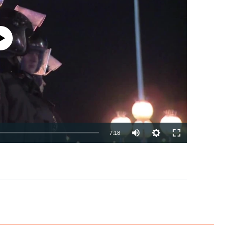
currently available
7:18
EMBED
PAYLAŞ