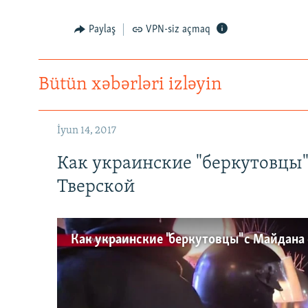
Paylaş
VPN-siz açmaq
Bütün xəbərləri izləyin
İyun 14, 2017
Как украинские "беркутовцы
Тверской