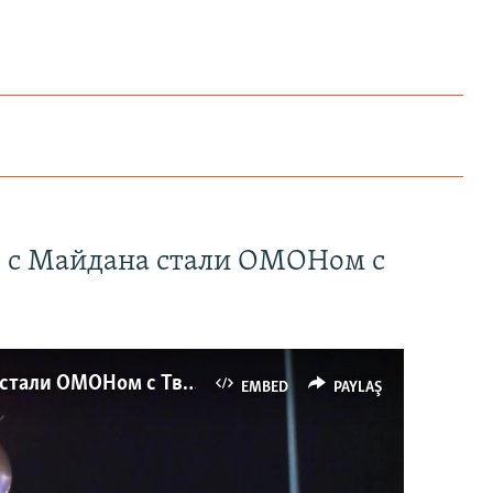
" с Майдана стали ОМОНом с
Как украинские "беркутовцы" с Майдана стали ОМОНом с Тверской
EMBED
PAYLAŞ