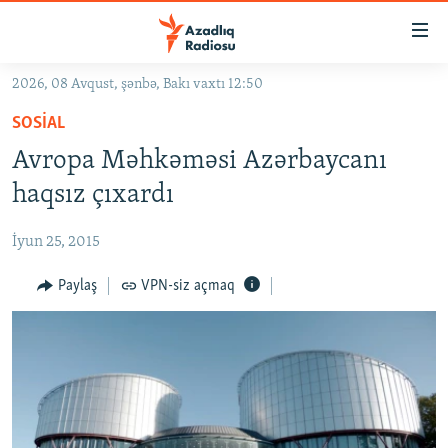
Keçid
linkləri
Əsas
2026, 08 Avqust, şənbə, Bakı vaxtı 12:50
məzmuna
GÜNDƏM
SOSIAL
qayıt
#İZAHLA
Əsas
Avropa Məhkəməsi Azərbaycanı
KORRUPSIOMETR
naviqasiyaya
haqsız çıxardı
qayıt
#ƏSLINDƏ
Axtarışa
İyun 25, 2015
FƏRQƏ BAX
keç
QANUNI DOĞRU
Paylaş
VPN-siz açmaq
ARAŞDIRMA
MULTIMEDIA
RADIO ARXIV
VIDEO
HAQQIMIZDA
FOTOQALEREYA
OXU ZALI