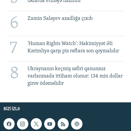
tədarük etməyə hazırdır
6
Zamin Salayev azadlığa çıxıb
7
'Human Rights Watch': Hakimiyyət Əli
Kərimliyə qarşı pis rəftara son qoymalıdır
8
Ukraynanın keçmiş səfiri qanunsuz
varlanmada ittiham olunur: 134 min dollar
girov ödəməlidir
BIZI IZLƏ