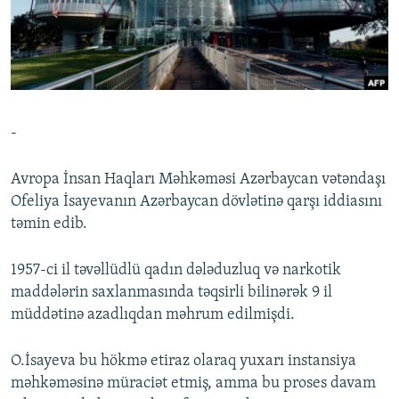
İNFOQRAFIKA
AZƏRBAYCAN ƏDƏBIYYATI KITABXANASI
MISSIYAMIZ
BIZI IZLƏ
KARIKATURA
İSLAM VƏ DEMOKRATIYA
PEŞƏ ETIKASI VƏ JURNALISTIKA STANDARTLARIMIZ
İZ - MƏDƏNIYYƏT PROQRAMI
MATERIALLARIMIZDAN ISTIFADƏ
AZADLIQRADIOSU MOBIL TELEFONUNUZDA
RFE/RL-in bütün saytları
-
BIZIMLƏ ƏLAQƏ
XƏBƏR BÜLLETENLƏRIMIZ
Avropa İnsan Haqları Məhkəməsi Azərbaycan vətəndaşı
Ofeliya İsayevanın Azərbaycan dövlətinə qarşı iddiasını
təmin edib.
1957-ci il təvəllüdlü qadın dələduzluq və narkotik
maddələrin saxlanmasında təqsirli bilinərək 9 il
müddətinə azadlıqdan məhrum edilmişdi.
O.İsayeva bu hökmə etiraz olaraq yuxarı instansiya
məhkəməsinə müraciət etmiş, amma bu proses davam