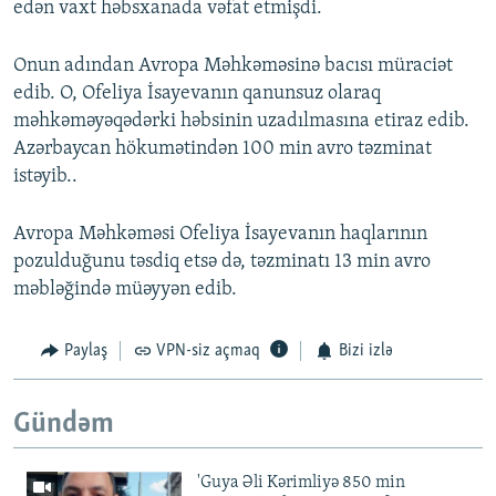
edən vaxt həbsxanada vəfat etmişdi.
Onun adından Avropa Məhkəməsinə bacısı müraciət
edib. O, Ofeliya İsayevanın qanunsuz olaraq
məhkəməyəqədərki həbsinin uzadılmasına etiraz edib.
Azərbaycan hökumətindən 100 min avro təzminat
istəyib..
Avropa Məhkəməsi Ofeliya İsayevanın haqlarının
pozulduğunu təsdiq etsə də, təzminatı 13 min avro
məbləğində müəyyən edib.
Paylaş
VPN-siz açmaq
Bizi izlə
Gündəm
'Guya Əli Kərimliyə 850 min