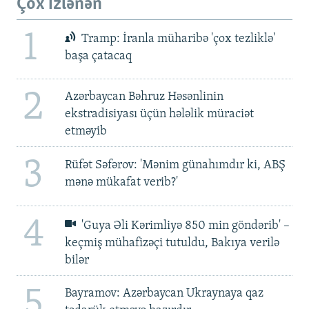
Çox izlənən
1
Tramp: İranla müharibə 'çox tezliklə'
başa çatacaq
2
Azərbaycan Bəhruz Həsənlinin
ekstradisiyası üçün hələlik müraciət
etməyib
3
Rüfət Səfərov: 'Mənim günahımdır ki, ABŞ
mənə mükafat verib?'
4
'Guya Əli Kərimliyə 850 min göndərib' –
keçmiş mühafizəçi tutuldu, Bakıya verilə
bilər
5
Bayramov: Azərbaycan Ukraynaya qaz