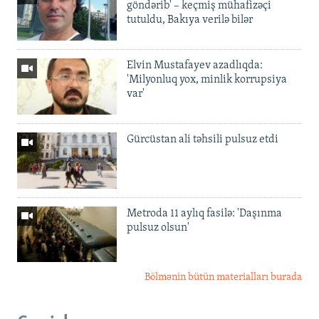
göndərib' – keçmiş mühafizəçi
tutuldu, Bakıya verilə bilər
Elvin Mustafayev azadlıqda:
'Milyonluq yox, minlik korrupsiya
var'
Gürcüstan ali təhsili pulsuz etdi
Metroda 11 aylıq fasilə: 'Daşınma
pulsuz olsun'
Bölmənin bütün materialları burada