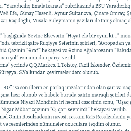
ın, “Yaradıcılıq Emalatxanası” rubrikasında BSU Yaradıcılıq
 Vəli Efe, Günay Həsənli, Aynur Sultanova, Çinarə Ömray, Ş
zər Rəşidoğlu, Vüsalə Süleymanın yazıları ilə tanış olmaq o
 başlığında Sevinc Elsevərin “Həyat elə bir oyun ki...” mon
nda təbrizli şairə Ruqiyyə Səfərinin şeirləri, “Avropadan ya
id Qazinin “Əraf” hekayəsi və Əzimə Ağalarovanın “Bakıd
an yol” romanından parça verilib.
rmə” yerində Q.Q.Markes, L.Tolstoy, Fazil İskəndər, Özdəmir
ürəyya, S.Yalkından çevirmələr dərc olunub.
 40” isə son illərin ən parlaq imzalarından olan şair və naş
ına həsr olunub və habelə burada şairin maraqlı şeirləri də
ölümündə Niyazi Mehdinin iri həcmli essesinin sonu, “Uşaq 
 Nigar Mübarizqızının “O, qarı sevmirdi” hekayəsi verilib.
əd Əmin Rəsulzadənin nəvəsi, rəssam Rəis Rəsulzadənin yar
 və rəsmlərindən nümunələr oxuculara təqdim olunur.