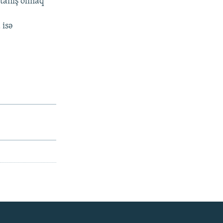
 tanış olmaq
 isə