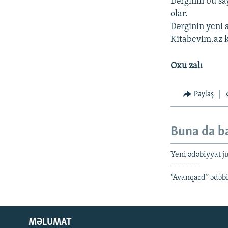
Dərginin bu say
olar.
Dərginin yeni 
Kitabevim.az 
Oxu zalı
Paylaş
Buna da b
Yeni ədəbiyyat ju
“Avanqard” ədəbiy
MƏLUMAT