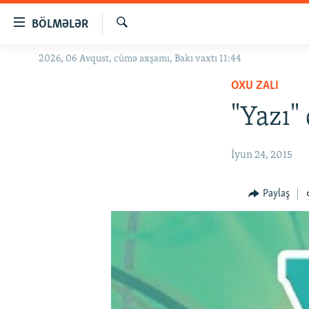
Keçid
BÖLMƏLƏR
linkləri
Axtar
Əsas
2026, 06 Avqust, cümə axşamı, Bakı vaxtı 11:44
GÜNDƏM
məzmuna
OXU ZALI
#İZAHLA
qayıt
Əsas
"Yazı"
KORRUPSIOMETR
naviqasiyaya
#ƏSLINDƏ
qayıt
İyun 24, 2015
Axtarışa
FƏRQƏ BAX
keç
QANUNI DOĞRU
Paylaş
ARAŞDIRMA
MULTIMEDIA
RADIO ARXIV
VIDEO
HAQQIMIZDA
FOTOQALEREYA
OXU ZALI