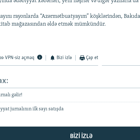
ında ədəbiyyat xəbərləri, yeni nəşrlər və digər yazılarla da
sayını rayonlarda “Azərmətbuatyayım” köşklərindən, Bakıda
kitab mağazasından əldə etmək mümkündür.
VPN-siz açmaq
Bizi izlə
Çap et
ax:
rnalı gəlir!
yat jurnalının ilk sayı satışda
BIZI IZLƏ