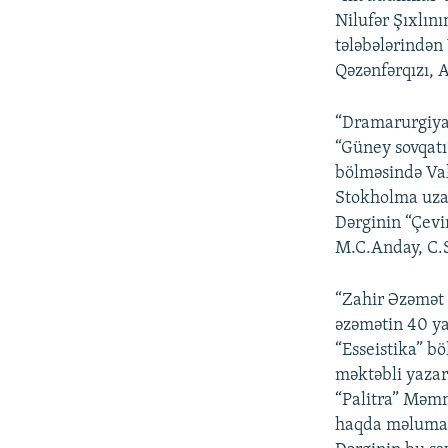
Nilufər Şıxlın
tələbələrindən
Qəzənfərqızı, A
“Dramarurgiya”
“Güney sovqatı”
bölməsində Vah
Stokholma uzan
Dərginin “Çevi
M.C.Anday, C.S
“Zahir Əzəmət –
əzəmətin 40 yaş
“Esseistika” b
məktəbli yazar
“Palitra” Məmm
haqda məlumat