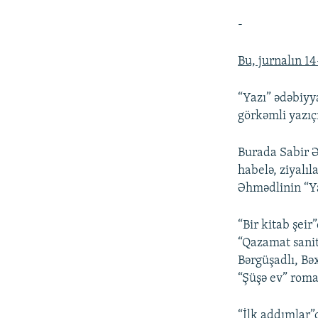
-
Bu, jurnalın 14
“Yazı” ədəbiyy
görkəmli yazıç
Burada Sabir Ə
habelə, ziyalıl
Əhmədlinin “Ya
“Bir kitab şei
“Qazamat sanit
Bərgüşadlı, Bə
“Şüşə ev” roma
“İlk addımlar”