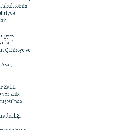
 Fakültəsinin
əhriyyə
lar.
o-pyesi,
zırlar”
an Qahirəyə və
 Asəf,
ir Zahir
 yer alıb.
guşəsi”ndə
adıcılığı