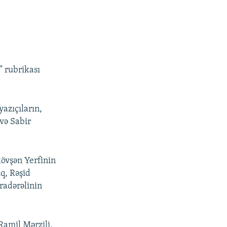
” rubrikası
azıçıların,
 və Sabir
Rövşən Yerfinin
q, Rəşid
radərəlinin
Ramil Mərzili,