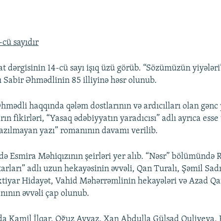
-cü sayıdır
at dərgisinin 14-cü sayı işıq üzü görüb. “Sözümüzün yiyələri
ı Sabir Əhmədlinin 85 illiyinə həsr olunub.
hmədli haqqında qələm dostlarının və ardıcılları olan gənc y
arın fikirləri, “Yasaq ədəbiyyatın yaradıcısı” adlı ayrıca esse
zılmayan yazı” romanının davamı verilib.
r”də Esmira Məhiqızının şeirləri yer alıb. “Nəsr” bölümündə 
arları” adlı uzun hekayəsinin əvvəli, Qan Turalı, Şəmil Sadı
xtiyar Hidayət, Vahid Məhərrəmlinin hekayələri və Azad Qa
nının əvvəli çap olunub.
da Kamil İlqar, Oğuz Ayvaz, Xan Abdulla Gülşad Quliyeva, 