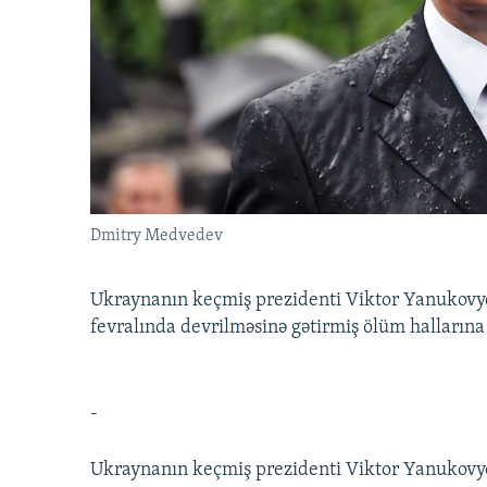
İNFOQRAFIKA
AZƏRBAYCAN ƏDƏBIYYATI KITABXANASI
MISSIYAMIZ
KARIKATURA
İSLAM VƏ DEMOKRATIYA
PEŞƏ ETIKASI VƏ JURNALISTIKA
STANDARTLARIMIZ
İZ - MƏDƏNIYYƏT PROQRAMI
MATERIALLARIMIZDAN ISTIFADƏ
AZADLIQRADIOSU MOBIL TELEFONUNUZDA
BIZIMLƏ ƏLAQƏ
XƏBƏR BÜLLETENLƏRIMIZ
Dmitry Medvedev
Ukraynanın keçmiş prezidenti Viktor Yanukovyc
fevralında devrilməsinə gətirmiş ölüm hallarına 
-
Ukraynanın keçmiş prezidenti Viktor Yanukovyc