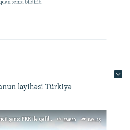
qdan sonra bildirib.
anun layihəsi Türkiyə
Türkiyənin dönüş nöqtəsi, ya Ərdoğana üçüncü şans: PKK ilə qəfil barışıq nə deməkdir?
EMBED
PAYLAŞ