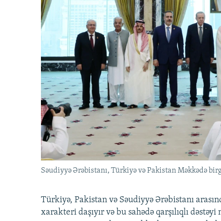
Səudiyyə Ərəbistanı, Türkiyə və Pakistan Məkkədə birg
Türkiyə, Pakistan və Səudiyyə Ərəbistanı arası
xarakteri daşıyır və bu sahədə qarşılıqlı dəstəy