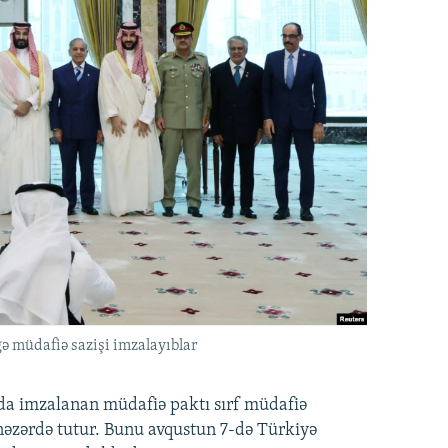
ə müdafiə sazişi imzalayıblar
nda imzalanan müdafiə paktı sırf müdafiə
i nəzərdə tutur. Bunu avqustun 7-də Türkiyə