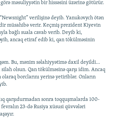
görə məsuliyyətin bir hissəsini üzərinə götürür.
“Newsnight” verilişinə deyib. Yanukovych ötən
ədir müsahibə verir. Keçmiş prezident Kiyevin
la bağlı suala cavab verib. Deyib ki,
yib, ancaq etiraf edib ki, qan tökülməsinin
işəm. Bu, mənim səlahiyyətimə daxil deyildi…
u silah olsun. Qan tökülməsinə qarşı idim. Ancaq
olaraq borclarını yerinə yetiriblər. Onların
yib.
ylıq qarşıdurmadan sonra toqquşmalarda 100-
l fevralın 23-də Rusiya xüsusi qüvvələri
aşayır.