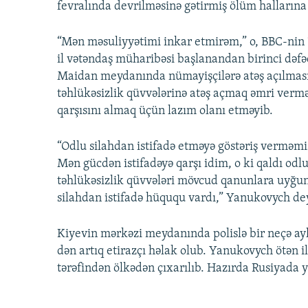
fevralında devrilməsinə gətirmiş ölüm hallarına 
“Mən məsuliyyətimi inkar etmirəm,” o, BBC-nin 
il vətəndaş müharibəsi başlanandan birinci dəf
Maidan meydanında nümayişçilərə atəş açılmasıy
təhlükəsizlik qüvvələrinə atəş açmaq əmri vermə
qarşısını almaq üçün lazım olanı etməyib.
“Odlu silahdan istifadə etməyə göstəriş verməm
Mən gücdən istifadəyə qarşı idim, o ki qaldı odl
təhlükəsizlik qüvvələri mövcud qanunlara uyğun 
silahdan istifadə hüququ vardı,” Yanukovych de
Kiyevin mərkəzi meydanında polislə bir neçə a
dən artıq etirazçı həlak olub. Yanukovych ötən i
tərəfindən ölkədən çıxarılıb. Hazırda Rusiyada y