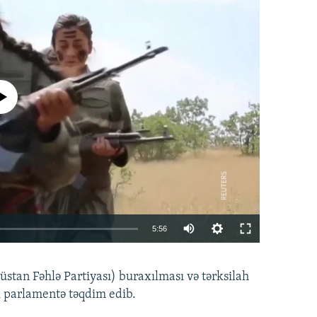
currently available
Auto
5:56
240p
EMBED
PAYLAŞ
tan Fəhlə Partiyası) buraxılması və tərksilah
360p
i parlamentə təqdim edib.
480p