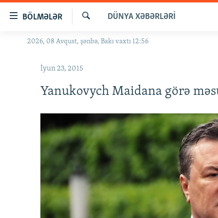
Keçid
DÜNYA XƏBƏRLƏRI
BÖLMƏLƏR
linkləri
Axtar
Əsas
2026, 08 Avqust, şənbə, Bakı vaxtı 12:56
GÜNDƏM
məzmuna
#İZAHLA
qayıt
İyun 23, 2015
Əsas
KORRUPSIOMETR
naviqasiyaya
Yanukovych Maidana görə məsu
#ƏSLINDƏ
qayıt
Axtarışa
FƏRQƏ BAX
keç
QANUNI DOĞRU
ARAŞDIRMA
MULTIMEDIA
RADIO ARXIV
VIDEO
HAQQIMIZDA
FOTOQALEREYA
OXU ZALI