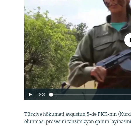
No media source 
0:00
Türkiyə hökuməti avqustun 5-də PKK-nın (Kürdüs
olunması prosesini tənzimləyən qanun layihəsin