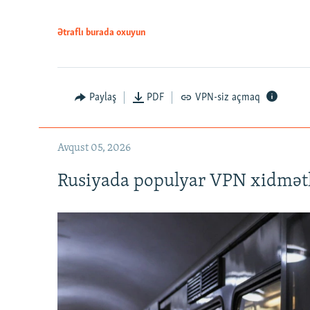
Ətraflı burada oxuyun
Auto
240p
720p
Paylaş
PDF
VPN-siz açmaq
Avqust 05, 2026
Rusiyada populyar VPN xidmətl