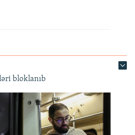
720p
1080p
360p
480p
1080p
əri bloklanıb