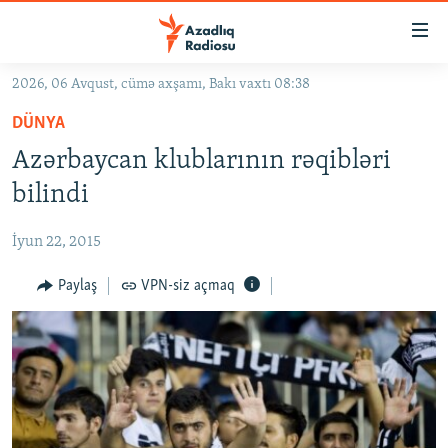
Keçid
linkləri
Əsas
2026, 06 Avqust, cümə axşamı, Bakı vaxtı 08:38
məzmuna
GÜNDƏM
DÜNYA
qayıt
#İZAHLA
Əsas
Azərbaycan klublarının rəqibləri
KORRUPSIOMETR
naviqasiyaya
bilindi
qayıt
#ƏSLINDƏ
Axtarışa
İyun 22, 2015
FƏRQƏ BAX
keç
QANUNI DOĞRU
Paylaş
VPN-siz açmaq
ARAŞDIRMA
MULTIMEDIA
RADIO ARXIV
VIDEO
HAQQIMIZDA
FOTOQALEREYA
OXU ZALI