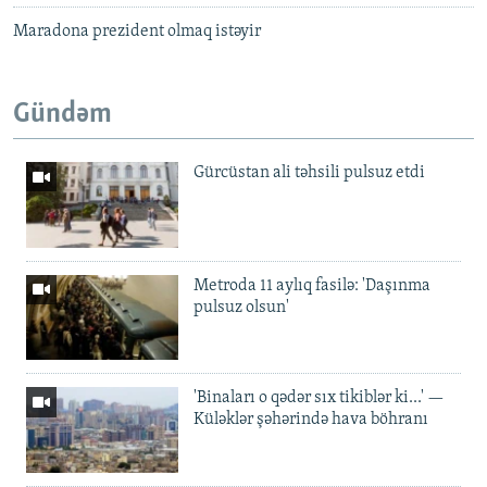
Maradona prezident olmaq istəyir
Gündəm
Gürcüstan ali təhsili pulsuz etdi
Metroda 11 aylıq fasilə: 'Daşınma
pulsuz olsun'
'Binaları o qədər sıx tikiblər ki...' —
Küləklər şəhərində hava böhranı