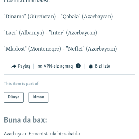
I təsnifat mərhələsi:
"Dinamo" (Gürcüstan) - "Qəbələ" (Azərbaycan)
"Laçi" (Albaniya) - "İnter" (Azərbaycan)
"Mladost" (Monteneqro) - "Neftçi" (Azərbaycan)
Paylaş
VPN-siz açmaq
Bizi izlə
This item is part of
Dünya
İdman
Buna da bax:
Azərbaycan Ermənistanla bir səbətdə