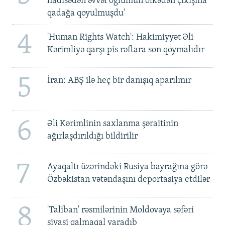
hadisədən əvvəl oğlumun ölkədən çıxışına
qadağa qoyulmuşdu'
4
'Human Rights Watch': Hakimiyyət Əli
Kərimliyə qarşı pis rəftara son qoymalıdır
5
İran: ABŞ ilə heç bir danışıq aparılmır
6
Əli Kərimlinin saxlanma şəraitinin
ağırlaşdırıldığı bildirilir
7
Ayaqaltı üzərindəki Rusiya bayrağına görə
Özbəkistan vətəndaşını deportasiya etdilər
8
'Taliban' rəsmilərinin Moldovaya səfəri
siyasi qalmaqal yaradıb