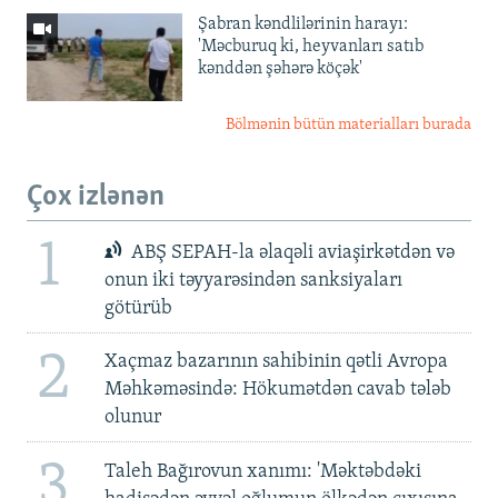
Şabran kəndlilərinin harayı:
'Məcburuq ki, heyvanları satıb
kənddən şəhərə köçək'
Bölmənin bütün materialları burada
Çox izlənən
1
ABŞ SEPAH-la əlaqəli aviaşirkətdən və
onun iki təyyarəsindən sanksiyaları
götürüb
2
Xaçmaz bazarının sahibinin qətli Avropa
Məhkəməsində: Hökumətdən cavab tələb
olunur
3
Taleh Bağırovun xanımı: 'Məktəbdəki