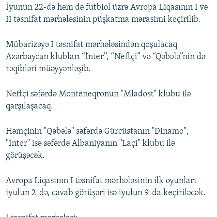
İyunun 22-də həm də futbiol üzrə Avropa Liqasının I və
II təsnifat mərhələsinin püşkatma mərasimi keçirilib.
Mübarizəyə I təsnifat mərhələsindən qoşulacaq
Azərbaycan klubları “İnter”, “Neftçi” və “Qəbələ”nin də
rəqibləri müəyyənləşib.
Neftçi səfərdə Monteneqronun "Mladost" klubu ilə
qarşılaşacaq.
Həmçinin "Qəbələ" səfərdə Gürcüstanın "Dinamo",
"İnter" isə səfərdə Albaniyanın "Laçi" klubu ilə
görüşəcək.
Avropa Liqasının I təsnifat mərhələsinin ilk oyunları
iyulun 2-də, cavab görüşəri isə iyulun 9-da keçiriləcək.