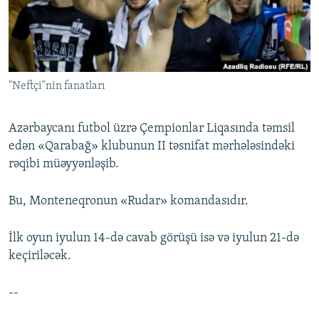
İNFOQRAFIKA
AZƏRBAYCAN ƏDƏBIYYATI KITABXANASI
MISSIYAMIZ
BIZI IZLƏ
KARIKATURA
İSLAM VƏ DEMOKRATIYA
PEŞƏ ETIKASI VƏ JURNALISTIKA STANDARTLARIMIZ
İZ - MƏDƏNIYYƏT PROQRAMI
MATERIALLARIMIZDAN ISTIFADƏ
"Neftçi"nin fanatları
AZADLIQRADIOSU MOBIL TELEFONUNUZDA
RFE/RL-in bütün saytları
BIZIMLƏ ƏLAQƏ
Azərbaycanı futbol üzrə Çempionlar Liqasında təmsil
XƏBƏR BÜLLETENLƏRIMIZ
edən «Qarabağ» klubunun II təsnifat mərhələsindəki
rəqibi müəyyənləşib.
Bu, Monteneqronun «Rudar» komandasıdır.
İlk oyun iyulun 14-də cavab görüşü isə və iyulun 21-də
keçiriləcək.
--