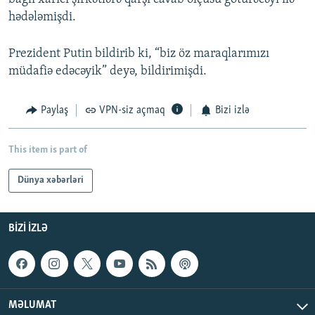
hədələmişdi.
Prezident Putin bildirib ki, “biz öz maraqlarımızı
müdafiə edəcəyik” deyə, bildirimişdi.
Paylaş
VPN-siz açmaq
Bizi izlə
This item is part of
Dünya xəbərləri
BIZI IZLƏ
MƏLUMAT