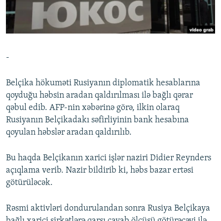
İNFOQRAFIKA
AZƏRBAYCAN ƏDƏBIYYATI KITABXANASI
MISSIYAMIZ
BIZI IZLƏ
KARIKATURA
İSLAM VƏ DEMOKRATIYA
PEŞƏ ETIKASI VƏ JURNALISTIKA STANDARTLARIMIZ
İZ - MƏDƏNIYYƏT PROQRAMI
MATERIALLARIMIZDAN ISTIFADƏ
-
AZADLIQRADIOSU MOBIL TELEFONUNUZDA
RFE/RL-in bütün saytları
BIZIMLƏ ƏLAQƏ
Belçika hökuməti Rusiyanın diplomatik hesablarına
qoyduğu həbsin aradan qaldırılması ilə bağlı qərar
XƏBƏR BÜLLETENLƏRIMIZ
qəbul edib. AFP-nin xəbərinə görə, ilkin olaraq
Rusiyanın Belçikadakı səfirliyinin bank hesabına
qoyulan həbslər aradan qaldırılıb.
Bu haqda Belçikanın xarici işlər naziri Didier Reynders
açıqlama verib. Nazir bildirib ki, həbs bazar ertəsi
götürüləcək.
Rəsmi aktivləri dondurulandan sonra Rusiya Belçikaya
bağlı xarici şirkətlərə qarşı cavab ölçüsü götürəcəyi ilə