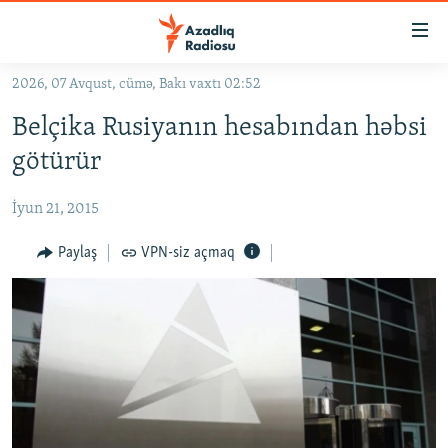
Keçid
linkləri
Əsas
2026, 07 Avqust, cümə, Bakı vaxtı 02:52
məzmuna
GÜNDƏM
Belçika Rusiyanın hesabından həbsi
qayıt
#İZAHLA
Əsas
götürür
KORRUPSIOMETR
naviqasiyaya
qayıt
İyun 21, 2015
#ƏSLINDƏ
Axtarışa
FƏRQƏ BAX
Paylaş
VPN-siz açmaq
keç
QANUNI DOĞRU
ARAŞDIRMA
MULTIMEDIA
RADIO ARXIV
VIDEO
HAQQIMIZDA
FOTOQALEREYA
OXU ZALI