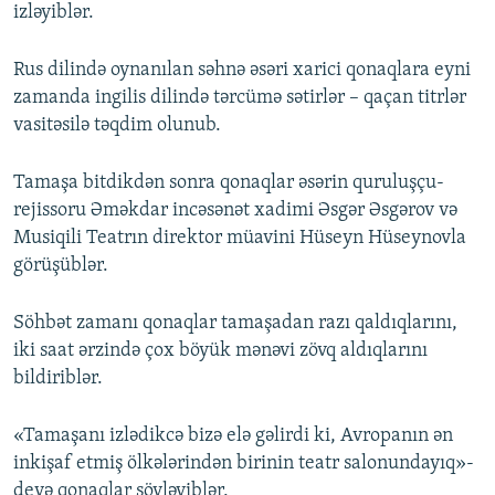
izləyiblər.
Rus dilində oynanılan səhnə əsəri xarici qonaqlara eyni
zamanda ingilis dilində tərcümə sətirlər – qaçan titrlər
vasitəsilə təqdim olunub.
Tamaşa bitdikdən sonra qonaqlar əsərin quruluşçu-
rejissoru Əməkdar incəsənət xadimi Əsgər Əsgərov və
Musiqili Teatrın direktor müavini Hüseyn Hüseynovla
görüşüblər.
Söhbət zamanı qonaqlar tamaşadan razı qaldıqlarını,
iki saat ərzində çox böyük mənəvi zövq aldıqlarını
bildiriblər.
«Tamaşanı izlədikcə bizə elə gəlirdi ki, Avropanın ən
inkişaf etmiş ölkələrindən birinin teatr salonundayıq»-
deyə qonaqlar söyləyiblər.