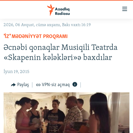
Keçid
linkləri
Əsas
2026, 06 Avqust, cümə axşamı, Bakı vaxtı 16:19
məzmuna
GÜNDƏM
"İZ" MƏDƏNIYYƏT PROQRAMI
qayıt
#İZAHLA
Əsas
Əcnəbi qonaqlar Musiqili Teatrda
KORRUPSIOMETR
naviqasiyaya
«Skapenin kələkləri»ə baxdılar
qayıt
#ƏSLINDƏ
Axtarışa
İyun 19, 2015
FƏRQƏ BAX
keç
QANUNI DOĞRU
Paylaş
VPN-siz açmaq
ARAŞDIRMA
MULTIMEDIA
RADIO ARXIV
VIDEO
HAQQIMIZDA
FOTOQALEREYA
OXU ZALI