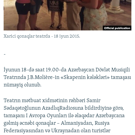
İNFOQRAFIKA
AZƏRBAYCAN ƏDƏBIYYATI KITABXANASI
MISSIYAMIZ
BIZI IZLƏ
KARIKATURA
İSLAM VƏ DEMOKRATIYA
PEŞƏ ETIKASI VƏ JURNALISTIKA STANDARTLARIMIZ
İZ - MƏDƏNIYYƏT PROQRAMI
MATERIALLARIMIZDAN ISTIFADƏ
Xarici qonaqlar teatrda - 18 iyun 2015.
AZADLIQRADIOSU MOBIL TELEFONUNUZDA
RFE/RL-in bütün saytları
BIZIMLƏ ƏLAQƏ
-
XƏBƏR BÜLLETENLƏRIMIZ
İyunun 18-də saat 19.00-da Azərbaycan Dövlət Musiqili
Teatrında J.B.Molière-in «Skapenin kələkləri» tamaşası
nümayiş olunub.
Teatrın mətbuat xidmətinin rəhbəri Samir
Sədaqətoğlunun AzadlıqRadiosuna bildirdiyinə görə,
tamaşanı I Avropa Oyunları ilə əlaqədar Azərbaycana
gəlmiş əcnəbi qonaqlar – Almaniyadan, Rusiya
Federasiyasından və Ukraynadan olan turistlər