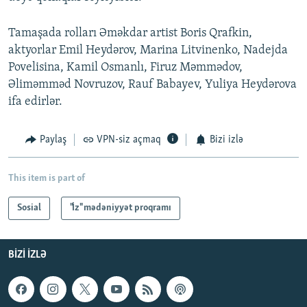
Tamaşada rolları Əməkdar artist Boris Qrafkin,
aktyorlar Emil Heydərov, Marina Litvinenko, Nadejda
Povelisina, Kamil Osmanlı, Firuz Məmmədov,
Əliməmməd Novruzov, Rauf Babayev, Yuliya Heydərova
ifa edirlər.
Paylaş
VPN-siz açmaq
Bizi izlə
This item is part of
Sosial
"İz" mədəniyyət proqramı
BIZI IZLƏ