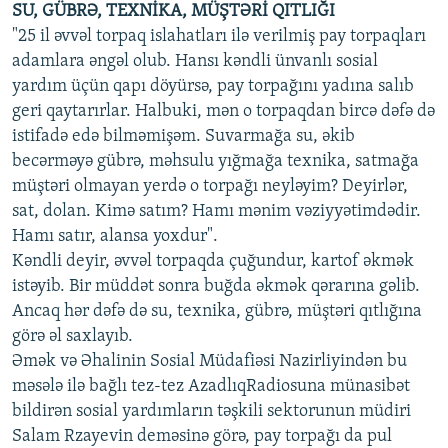
SU, GÜBRƏ, TEXNİKA, MÜŞTƏRİ QITLIĞI
"​25 il əvvəl torpaq islahatları ilə verilmiş pay torpaqları
adamlara əngəl olub. Hansı kəndli ünvanlı sosial
yardım üçün qapı döyürsə, pay torpağını yadına salıb
geri qaytarırlar. Halbuki, mən o torpaqdan bircə dəfə də
istifadə edə bilməmişəm. Suvarmağa su, əkib
becərməyə gübrə, məhsulu yığmağa texnika, satmağa
müştəri olmayan yerdə o torpağı neyləyim? Deyirlər,
sat, dolan. Kimə satım? Hamı mənim vəziyyətimdədir.
Hamı satır, alansa yoxdur".
Kəndli deyir, əvvəl torpaqda çuğundur, kartof əkmək
istəyib. Bir müddət sonra buğda əkmək qərarına gəlib.
Ancaq hər dəfə də su, texnika, gübrə, müştəri qıtlığına
görə əl saxlayıb.
Əmək və Əhalinin Sosial Müdafiəsi Nazirliyindən bu
məsələ ilə bağlı tez-tez AzadlıqRadiosuna münasibət
bildirən sosial yardımların təşkili sektorunun müdiri
Salam Rzayevin deməsinə görə, pay torpağı da pul