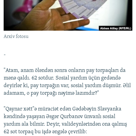
İNFOQRAFIKA
AZƏRBAYCAN ƏDƏBIYYATI KITABXANASI
MISSIYAMIZ
BIZI IZLƏ
KARIKATURA
İSLAM VƏ DEMOKRATIYA
PEŞƏ ETIKASI VƏ JURNALISTIKA STANDARTLARIMIZ
İZ - MƏDƏNIYYƏT PROQRAMI
MATERIALLARIMIZDAN ISTIFADƏ
Arxiv fotosu
AZADLIQRADIOSU MOBIL TELEFONUNUZDA
RFE/RL-in bütün saytları
BIZIMLƏ ƏLAQƏ
-
XƏBƏR BÜLLETENLƏRIMIZ
"Atam, anam öləndən sonra onların pay torpaqları da
mənə qaldı. 62 sotdur. Sosial yardım üçün gedəndə
deyirlər ki, pay torpağın var, sosial yardım düşmür. Əlil
adamam, o pay torpağı nəyimə lazımdır?"
"Qaynar xətt"ə müraciət edən Gədəbəyin Slavyanka
kəndində yaşayan Əsgər Qurbanov ünvanlı sosial
yardım ala bilmir. Deyir, valideynlərindən ona qalmış
62 sot torpaq bu işdə əngələ çevrilib: