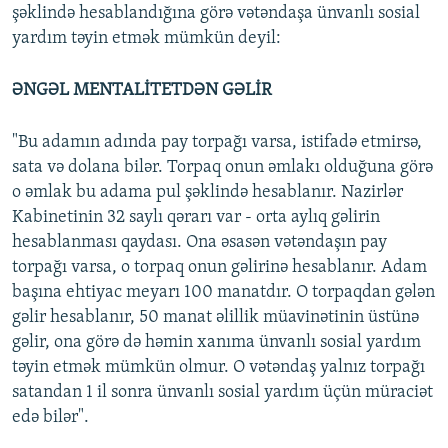
şəklində hesablandığına görə vətəndaşa ünvanlı sosial
yardım təyin etmək mümkün deyil:
ƏNGƏL MENTALİTETDƏN GƏLİR
"Bu adamın adında pay torpağı varsa, istifadə etmirsə,
sata və dolana bilər. Torpaq onun əmlakı olduğuna görə
o əmlak bu adama pul şəklində hesablanır. Nazirlər
Kabinetinin 32 saylı qərarı var - orta aylıq gəlirin
hesablanması qaydası. Ona əsasən vətəndaşın pay
torpağı varsa, o torpaq onun gəlirinə hesablanır. Adam
başına ehtiyac meyarı 100 manatdır. O torpaqdan gələn
gəlir hesablanır, 50 manat əlillik müavinətinin üstünə
gəlir, ona görə də həmin xanıma ünvanlı sosial yardım
təyin etmək mümkün olmur. O vətəndaş yalnız torpağı
satandan 1 il sonra ünvanlı sosial yardım üçün müraciət
edə bilər".