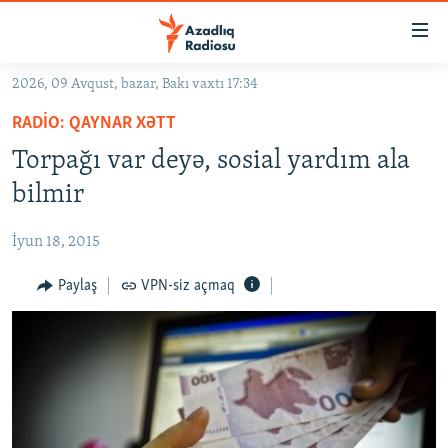
Keçid
linkləri
Əsas
2026, 09 Avqust, bazar, Bakı vaxtı 17:34
məzmuna
GÜNDƏM
RADIO: QAYNAR XƏTT
qayıt
#İZAHLA
Əsas
Torpağı var deyə, sosial yardım ala
KORRUPSIOMETR
naviqasiyaya
bilmir
qayıt
#ƏSLINDƏ
Axtarışa
İyun 18, 2015
FƏRQƏ BAX
keç
QANUNI DOĞRU
Paylaş
VPN-siz açmaq
ARAŞDIRMA
MULTIMEDIA
RADIO ARXIV
VIDEO
HAQQIMIZDA
FOTOQALEREYA
OXU ZALI