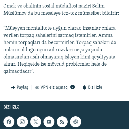
Əmək və əhalinin sosial müdafiəsi naziri Səlim
Müslümov da bu məsələyə tez-tez münasibət bildirir:
“Müəyyən mentalitetə uyğun olaraq insanlar onlara
verilən torpaq sahələrini satmaq istəmirlər. Amma
həmin torpaqları da becərmirlər. Torpaq sahələri də
onların olduğu üçün ailə üzvləri neçə yaşında
olmasından asılı olmayaraq işləyən kimi qeydiyyata
alınır. Həqiqətdə isə mövcud problemlər hələ də
qalmaqdadır”.
Paylaş
VPN-siz açmaq
Bizi izlə
BIZI IZLƏ