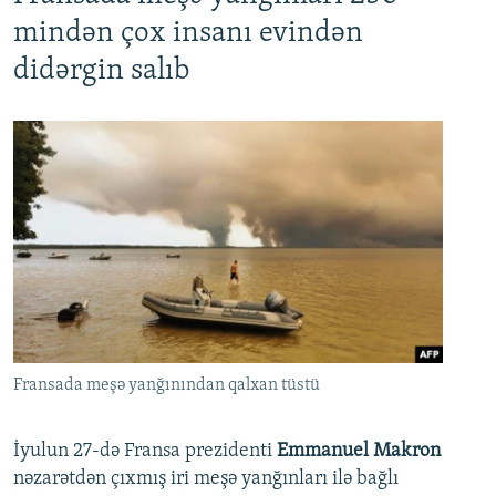
mindən çox insanı evindən
didərgin salıb
Fransada meşə yanğınından qalxan tüstü
İyulun 27-də Fransa prezidenti
Emmanuel Makron
nəzarətdən çıxmış iri meşə yanğınları ilə bağlı