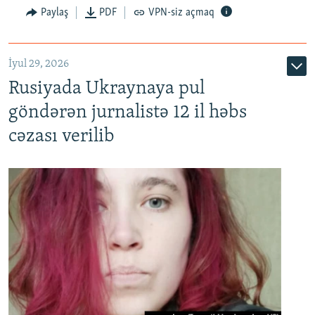
Paylaş
PDF
VPN-siz açmaq
İyul 29, 2026
Rusiyada Ukraynaya pul
göndərən jurnalistə 12 il həbs
cəzası verilib