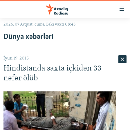
Keçid
linkləri
Əsas
2026, 07 Avqust, cümə, Bakı vaxtı 08:43
məzmuna
GÜNDƏM
Dünya xəbərləri
qayıt
#İZAHLA
Əsas
KORRUPSIOMETR
naviqasiyaya
İyun 19, 2015
qayıt
#ƏSLINDƏ
Axtarışa
Hindistanda saxta içkidən 33
FƏRQƏ BAX
keç
nəfər ölüb
QANUNI DOĞRU
ARAŞDIRMA
MULTIMEDIA
RADIO ARXIV
VIDEO
HAQQIMIZDA
FOTOQALEREYA
OXU ZALI