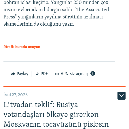
böhran iclası keçirib. Yanğınlar 250 mindən çox
insanı evlərindən didərgin salıb. "The Associated
Press" yanğınların yayılma sürətinin azalması
əlamətlərinin də olduğunu yazır.
Ətraflı burada oxuyun
Paylaş
PDF
VPN-siz açmaq
İyul 27, 2026
Litvadan təklif: Rusiya
vətəndaşları ölkəyə girərkən
Moskvanın təcavüzünü pisləsin