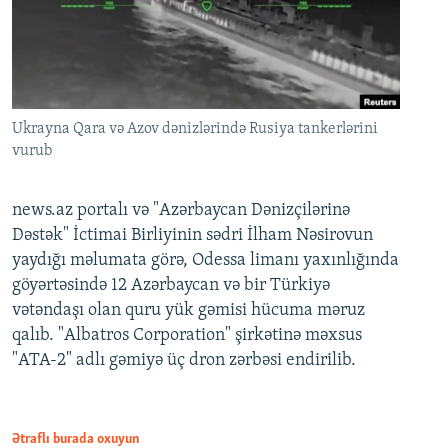
Ukrayna Qara və Azov dənizlərində Rusiya tankerlərini
vurub
news.az portalı və "Azərbaycan Dənizçilərinə
Dəstək" İctimai Birliyinin sədri İlham Nəsirovun
yaydığı məlumata görə, Odessa limanı yaxınlığında
göyərtəsində 12 Azərbaycan və bir Türkiyə
vətəndaşı olan quru yük gəmisi hücuma məruz
qalıb. "Albatros Corporation" şirkətinə məxsus
"ATA-2" adlı gəmiyə üç dron zərbəsi endirilib.
Ətraflı burada oxuyun