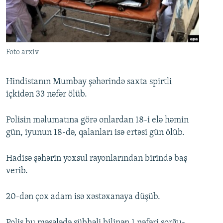
İNFOQRAFIKA
AZƏRBAYCAN ƏDƏBIYYATI KITABXANASI
MISSIYAMIZ
BIZI IZLƏ
KARIKATURA
İSLAM VƏ DEMOKRATIYA
PEŞƏ ETIKASI VƏ JURNALISTIKA STANDARTLARIMIZ
İZ - MƏDƏNIYYƏT PROQRAMI
MATERIALLARIMIZDAN ISTIFADƏ
Foto arxiv
AZADLIQRADIOSU MOBIL TELEFONUNUZDA
RFE/RL-in bütün saytları
BIZIMLƏ ƏLAQƏ
Hindistanın Mumbay şəhərində saxta spirtli
içkidən 33 nəfər ölüb.
XƏBƏR BÜLLETENLƏRIMIZ
Polisin məlumatına görə onlardan 18-i elə həmin
gün, iyunun 18-də, qalanları isə ertəsi gün ölüb.
Hadisə şəhərin yoxsul rayonlarından birində baş
verib.
20-dən çox adam isə xəstəxanaya düşüb.
Polis bu məsələdə şübhəli bilinən 1 nəfəri sorğu-