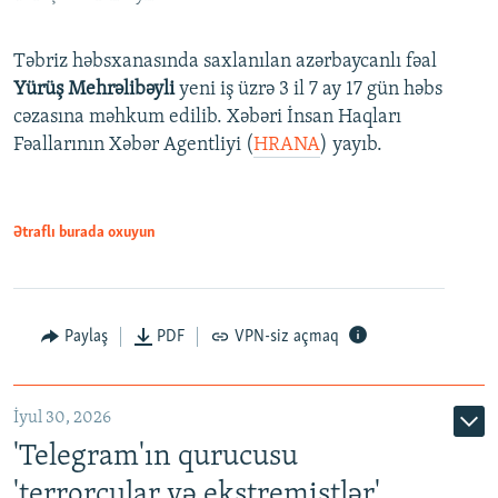
Təbriz həbsxanasında saxlanılan azərbaycanlı fəal
Yürüş Mehrəlibəyli
yeni iş üzrə 3 il 7 ay 17 gün həbs
cəzasına məhkum edilib. Xəbəri İnsan Haqları
Fəallarının Xəbər Agentliyi (
HRANA
) yayıb.
Ətraflı burada oxuyun
Paylaş
PDF
VPN-siz açmaq
İyul 30, 2026
'Telegram'ın qurucusu
'terrorçular və ekstremistlər'