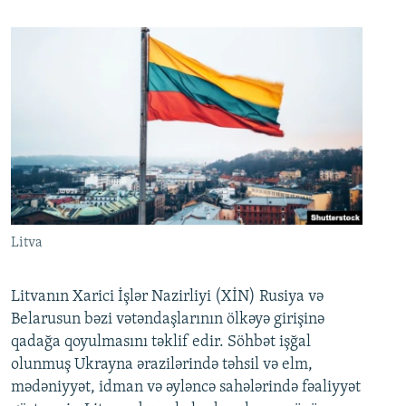
Litva
Litvanın Xarici İşlər Nazirliyi (XİN) Rusiya və
Belarusun bəzi vətəndaşlarının ölkəyə girişinə
qadağa qoyulmasını təklif edir. Söhbət işğal
olunmuş Ukrayna ərazilərində təhsil və elm,
mədəniyyət, idman və əyləncə sahələrində fəaliyyət