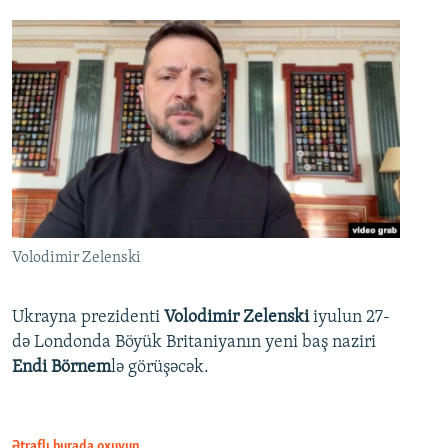
Volodimir Zelenski
Ukrayna prezidenti
Volodimir Zelenski
iyulun 27-
də Londonda Böyük Britaniyanın yeni baş naziri
Endi Börnem
lə görüşəcək.
Ətraflı burada oxuyun