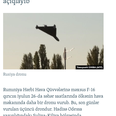
açıqlayıb
Rusiya dronu
Rumıniya Hərbi Hava Qüvvələrinə məxsus F-16
qırıcısı iyulun 26-da səhər saatlarında ölkənin hava
məkanında daha bir dronu vurub. Bu, son günlər
vurulan üçüncü drondur. Hadisə Odessa
yaxınlığındakı Sulina-Kiliya bölgəsində,