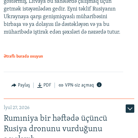
göstərmiş, Litvaya bu sahələrdə çalışmaq üçün
getmək istəyənlədən gedir. Eyni təklif Rusiyanın
Ukraynaya qarşı genişmiqyaslı müharibəsini
birbaşa və ya dolayısı ilə dəstəkləyən və ya bu
müharibədə iştirak edən şəxsləri də nəzərdə tutur.
Ətraflı burada oxuyun
Paylaş
PDF
VPN-siz açmaq
İyul 27, 2026
Rumıniya bir həftədə üçüncü
Rusiya dronunu vurduğunu