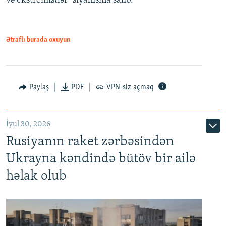
və ekstremistlər" siyahısına salıb.
Ətraflı burada oxuyun
Paylaş
PDF
VPN-siz açmaq
İyul 30, 2026
Rusiyanın raket zərbəsindən
Ukrayna kəndində bütöv bir ailə
həlak olub