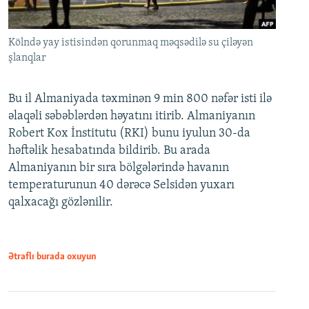
Kölndə yay istisindən qorunmaq məqsədilə su çiləyən
şlanqlar
Bu il Almaniyada təxminən 9 min 800 nəfər isti ilə
əlaqəli səbəblərdən həyatını itirib. Almaniyanın
Robert Kox İnstitutu (RKI) bunu iyulun 30-da
həftəlik hesabatında bildirib. Bu arada
Almaniyanın bir sıra bölgələrində havanın
temperaturunun 40 dərəcə Selsidən yuxarı
qalxacağı gözlənilir.
Ətraflı burada oxuyun