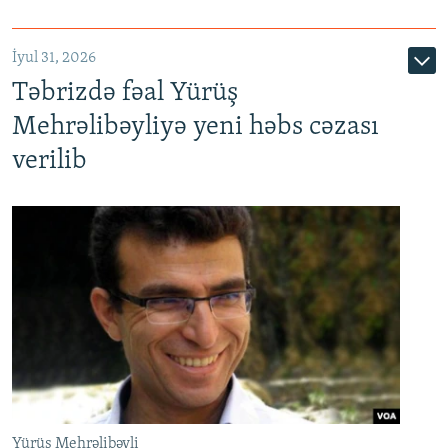
İyul 31, 2026
Təbrizdə fəal Yürüş
Mehrəlibəyliyə yeni həbs cəzası
verilib
Yürüş Mehrəlibəyli