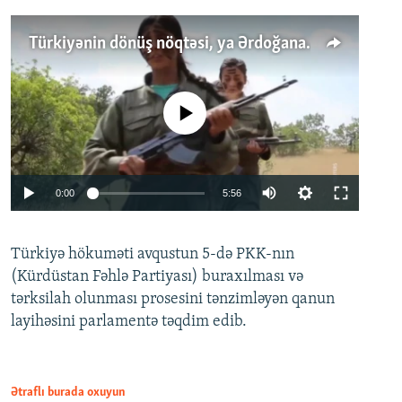
Türkiyənin dönüş nöqtəsi, ya Ərdoğana üçüncü şans: PKK ilə qəfil barışıq nə deməkdir?
No media source currently available
Auto
0:00
5:56
240p
Türkiyə hökuməti avqustun 5-də PKK-nın
360p
(Kürdüstan Fəhlə Partiyası) buraxılması və
480p
Auto
240p
360p
480p
tərksilah olunması prosesini tənzimləyən qanun
720p
layihəsini parlamentə təqdim edib.
720p
1080p
1080p
Ətraflı burada oxuyun