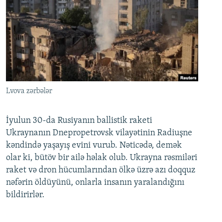
Lvova zərbələr
İyulun 30-da Rusiyanın ballistik raketi
Ukraynanın Dnepropetrovsk vilayətinin Radiuşne
kəndində yaşayış evini vurub. Nəticədə, demək
olar ki, bütöv bir ailə həlak olub. Ukrayna rəsmiləri
raket və dron hücumlarından ölkə üzrə azı doqquz
nəfərin öldüyünü, onlarla insanın yaralandığını
bildirirlər.