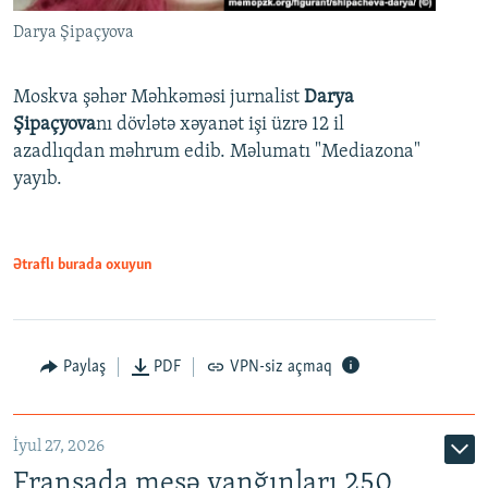
Darya Şipaçyova
Moskva şəhər Məhkəməsi jurnalist
Darya
Şipaçyova
nı dövlətə xəyanət işi üzrə 12 il
azadlıqdan məhrum edib. Məlumatı "Mediazona"
yayıb.
Ətraflı burada oxuyun
Paylaş
PDF
VPN-siz açmaq
İyul 27, 2026
Fransada meşə yanğınları 250