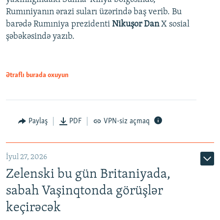
Rumıniyanın ərazi suları üzərində baş verib. Bu
barədə Rumıniya prezidenti
Nikuşor Dan
X sosial
şəbəkəsində yazıb.
Ətraflı burada oxuyun
Paylaş
PDF
VPN-siz açmaq
İyul 27, 2026
Zelenski bu gün Britaniyada,
sabah Vaşinqtonda görüşlər
keçirəcək