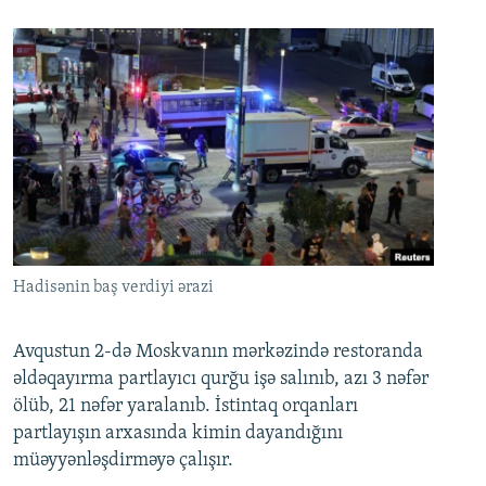
Hadisənin baş verdiyi ərazi
Avqustun 2-də Moskvanın mərkəzində restoranda
əldəqayırma partlayıcı qurğu işə salınıb, azı 3 nəfər
ölüb, 21 nəfər yaralanıb. İstintaq orqanları
partlayışın arxasında kimin dayandığını
müəyyənləşdirməyə çalışır.