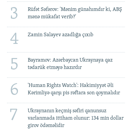
3
Rüfət Səfərov: 'Mənim günahımdır ki, ABŞ
mənə mükafat verib?'
4
Zamin Salayev azadlığa çıxıb
5
Bayramov: Azərbaycan Ukraynaya qaz
tədarük etməyə hazırdır
6
'Human Rights Watch': Hakimiyyət Əli
Kərimliyə qarşı pis rəftara son qoymalıdır
7
Ukraynanın keçmiş səfiri qanunsuz
varlanmada ittiham olunur: 134 min dollar
girov ödəməlidir