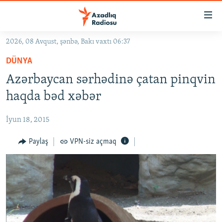
Keçid
linkləri
Əsas
2026, 08 Avqust, şənbə, Bakı vaxtı 06:37
məzmuna
GÜNDƏM
DÜNYA
qayıt
#İZAHLA
Əsas
Azərbaycan sərhədinə çatan pinqvin
KORRUPSIOMETR
naviqasiyaya
haqda bəd xəbər
qayıt
#ƏSLINDƏ
Axtarışa
İyun 18, 2015
FƏRQƏ BAX
keç
QANUNI DOĞRU
Paylaş
VPN-siz açmaq
ARAŞDIRMA
MULTIMEDIA
RADIO ARXIV
VIDEO
HAQQIMIZDA
FOTOQALEREYA
OXU ZALI