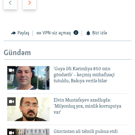
n
ö
c
v
ə
b
k
ə
Paylaş
VPN-siz açmaq
Bizi izlə
i
t
s
i
Gündəm
l
s
a
l
y
a
'Guya Əli Kərimliyə 850 min
d
y
göndərib' – keçmiş mühafizəçi
tutuldu, Bakıya verilə bilər
d
Elvin Mustafayev azadlıqda:
'Milyonluq yox, minlik korrupsiya
var'
Gürcüstan ali təhsili pulsuz etdi