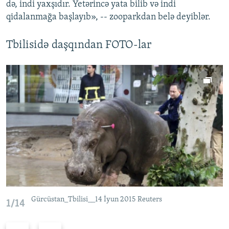
də, indi yaxşıdır. Yetərincə yata bilib və indi
qidalanmağa başlayıb», -- zooparkdan belə deyiblər.
Tbilisidə daşqından FOTO-lar
Gürcüstan_Tbilisi__14 İyun 2015 Reuters
1/14
Ö
N