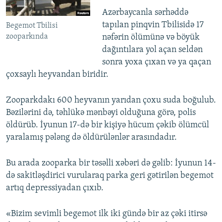
Azərbaycanla sərhəddə
tapılan pinqvin Tbilisidə 17
Begemot Tbilisi
zooparkında
nəfərin ölümünə və böyük
dağıntılara yol açan seldən
sonra yoxa çıxan və ya qaçan
çoxsaylı heyvandan biridir.
Zooparkdakı 600 heyvanın yarıdan çoxu suda boğulub.
Bəzilərini də, təhlükə mənbəyi olduğuna görə, polis
öldürüb. İyunun 17-də bir kişiyə hücum çəkib ölümcül
yaralamış pələng də öldürülənlər arasındadır.
Bu arada zooparka bir təsəlli xəbəri də gəlib: İyunun 14-
də sakitləşdirici vurularaq parka geri gətirilən begemot
artıq depressiyadan çıxıb.
«Bizim sevimli begemot ilk iki gündə bir az çəki itirsə