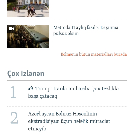
Metroda 11 aylıq fasilə: 'Daşınma
pulsuz olsun'
Bölmənin bütün materialları burada
Çox izlənən
1
Tramp: İranla müharibə 'çox tezliklə'
başa çatacaq
2
Azərbaycan Bəhruz Həsənlinin
ekstradisiyası üçün hələlik müraciət
etməyib