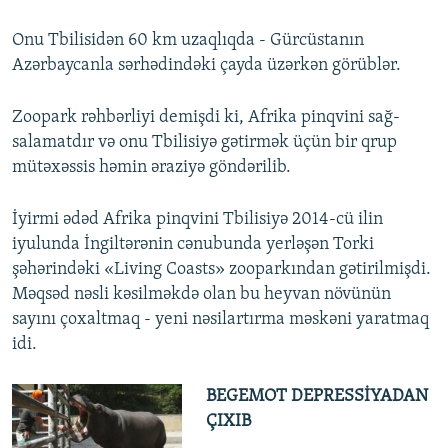
Onu Tbilisidən 60 km uzaqlıqda - Gürcüstanın
Azərbaycanla sərhədindəki çayda üzərkən görüblər.
Zoopark rəhbərliyi demişdi ki, Afrika pinqvini sağ-
salamatdır və onu Tbilisiyə gətirmək üçün bir qrup
mütəxəssis həmin əraziyə göndərilib.
İyirmi ədəd Afrika pinqvini Tbilisiyə 2014-cü ilin
iyulunda İngiltərənin cənubunda yerləşən Torki
şəhərindəki «Living Coasts» zooparkından gətirilmişdi.
Məqsəd nəsli kəsilməkdə olan bu heyvan növünün
sayını çoxaltmaq - yeni nəsilartırma məskəni yaratmaq
idi.
BEGEMOT DEPRESSİYADAN
ÇIXIB