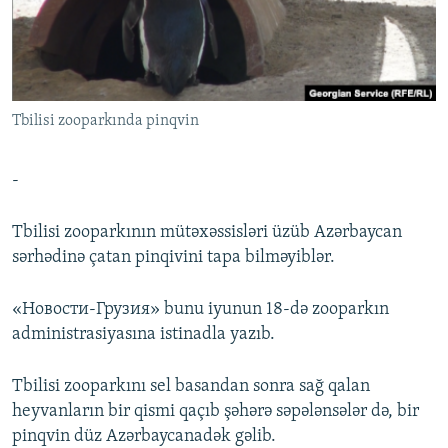
İNFOQRAFIKA
AZƏRBAYCAN ƏDƏBIYYATI KITABXANASI
MISSIYAMIZ
BIZI IZLƏ
KARIKATURA
İSLAM VƏ DEMOKRATIYA
PEŞƏ ETIKASI VƏ JURNALISTIKA STANDARTLARIMIZ
İZ - MƏDƏNIYYƏT PROQRAMI
MATERIALLARIMIZDAN ISTIFADƏ
Tbilisi zooparkında pinqvin
AZADLIQRADIOSU MOBIL TELEFONUNUZDA
RFE/RL-in bütün saytları
BIZIMLƏ ƏLAQƏ
-
XƏBƏR BÜLLETENLƏRIMIZ
Tbilisi zooparkının mütəxəssisləri üzüb Azərbaycan
sərhədinə çatan pinqivini tapa bilməyiblər.
«Новости-Грузия» bunu iyunun 18-də zooparkın
administrasiyasına istinadla yazıb.
Tbilisi zooparkını sel basandan sonra sağ qalan
heyvanların bir qismi qaçıb şəhərə səpələnsələr də, bir
pinqvin düz Azərbaycanadək gəlib.