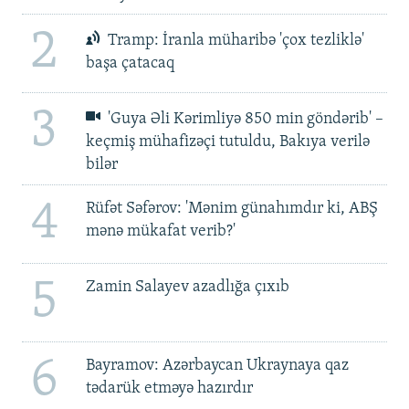
2
Tramp: İranla müharibə 'çox tezliklə'
başa çatacaq
3
'Guya Əli Kərimliyə 850 min göndərib' –
keçmiş mühafizəçi tutuldu, Bakıya verilə
bilər
4
Rüfət Səfərov: 'Mənim günahımdır ki, ABŞ
mənə mükafat verib?'
5
Zamin Salayev azadlığa çıxıb
6
Bayramov: Azərbaycan Ukraynaya qaz
tədarük etməyə hazırdır