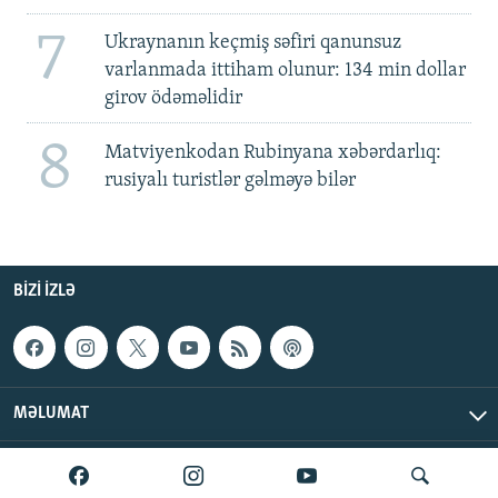
7
Ukraynanın keçmiş səfiri qanunsuz
varlanmada ittiham olunur: 134 min dollar
girov ödəməlidir
8
Matviyenkodan Rubinyana xəbərdarlıq:
rusiyalı turistlər gəlməyə bilər
BIZI IZLƏ
MƏLUMAT
AzadlıqRadiosu © 2026 Inc. | Bütün hüquqlar qorunur