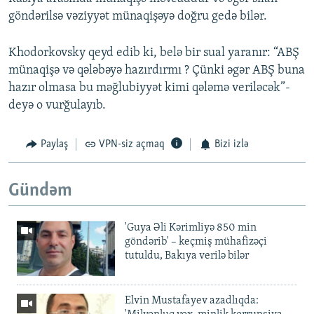
göndərilsə vəziyyət münaqişəyə doğru gedə bilər.
Khodorkovsky qeyd edib ki, belə bir sual yaranır: “ABŞ
münaqişə və qələbəyə hazırdırmı ? Çünki əgər ABŞ buna
hazır olmasa bu məğlubiyyət kimi qələmə veriləcək”-
deyə o vurğulayıb.
Paylaş
VPN-siz açmaq
Bizi izlə
Gündəm
'Guya Əli Kərimliyə 850 min
göndərib' – keçmiş mühafizəçi
tutuldu, Bakıya verilə bilər
Elvin Mustafayev azadlıqda: