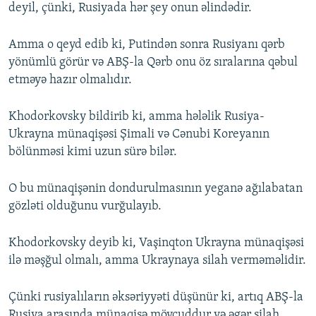
deyil, çünki, Rusiyada hər şey onun əlindədir.
Amma o qeyd edib ki, Putindən sonra Rusiyanı qərb
yönümlü görür və ABŞ-la Qərb onu öz sıralarına qəbul
etməyə hazır olmalıdır.
Khodorkovsky bildirib ki, amma hələlik Rusiya-
Ukrayna münaqişəsi Şimali və Cənubi Koreyanın
bölünməsi kimi uzun sürə bilər.
O bu münaqişənin dondurulmasının yeganə ağılabatan
gözləti olduğunu vurğulayıb.
Khodorkovsky deyib ki, Vaşinqton Ukrayna münaqişəsi
ilə məşğul olmalı, amma Ukraynaya silah verməməlidir.
Çünki rusiyalıların əksəriyyəti düşünür ki, artıq ABŞ-la
Rusiya arasında münaqişə mövcuddur və əgər silah