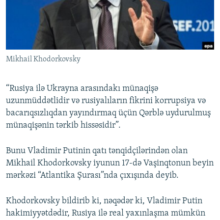
İNFOQRAFIKA
AZƏRBAYCAN ƏDƏBIYYATI KITABXANASI
MISSIYAMIZ
BIZI IZLƏ
KARIKATURA
İSLAM VƏ DEMOKRATIYA
PEŞƏ ETIKASI VƏ JURNALISTIKA STANDARTLARIMIZ
İZ - MƏDƏNIYYƏT PROQRAMI
MATERIALLARIMIZDAN ISTIFADƏ
Mikhail Khodorkovsky
AZADLIQRADIOSU MOBIL TELEFONUNUZDA
RFE/RL-in bütün saytları
BIZIMLƏ ƏLAQƏ
“Rusiya ilə Ukrayna arasındakı münaqişə
XƏBƏR BÜLLETENLƏRIMIZ
uzunmüddətlidir və rusiyalıların fikrini korrupsiya və
bacarıqsızlıqdan yayındırmaq üçün Qərblə uydurulmuş
münaqişənin tərkib hissəsidir”.
Bunu Vladimir Putinin qatı tənqidçilərindən olan
Mikhail Khodorkovsky iyunun 17-də Vaşinqtonun beyin
mərkəzi “Atlantika Şurası”nda çıxışında deyib.
Khodorkovsky bildirib ki, nəqədər ki, Vladimir Putin
hakimiyyətdədir, Rusiya ilə real yaxınlaşma mümkün