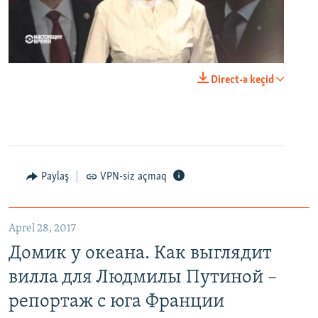
0:00
0:23:44
Direct-ə keçid
EMBED
PAYLAŞ
Paylaş
VPN-siz açmaq
Домик у океана. Как выглядит вилла для Людмилы Путиной – репортаж с юга Франции
EMBED
PAYLAŞ
Aprel 28, 2017
Домик у океана. Как выглядит
вилла для Людмилы Путиной –
репортаж с юга Франции