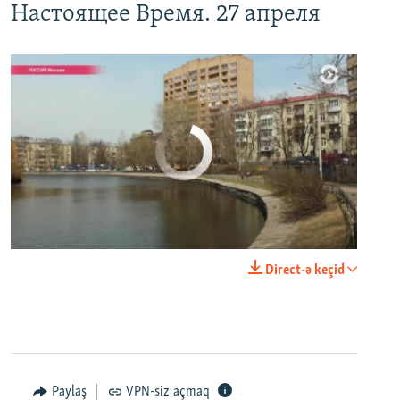
Настоящее Время. 27 апреля
No media source currently available
0:00
0:29:00
Direct-ə keçid
EMBED
PAYLAŞ
Настоящее Время. 20 апреля
EMBED
PAYLAŞ
Paylaş
VPN-siz açmaq