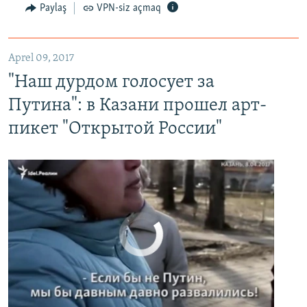
Paylaş
VPN-siz açmaq
"Наш дурдом голосует за Путина": в Казани прошел арт-пикет "Открытой России"
EMBED
PAYLAŞ
Aprel 09, 2017
"Наш дурдом голосует за
Путина": в Казани прошел арт-
пикет "Открытой России"
No media source currently available