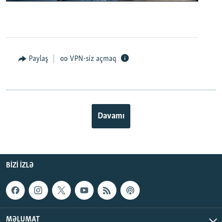
0:00
0:02:32
EMBED
PAYLAŞ
Paylaş
VPN-siz açmaq
Davamı
BIZI IZLƏ
MƏLUMAT