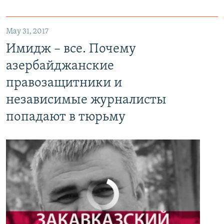
May 31, 2017
Имидж – все. Почему азербайджанские правозащитники и независимые журналисты попадают в тюрьму
Имидж – все. Почему
EMBED
PAYLAŞ
азербайджанские
правозащитники и
независимые журналисты
попадают в тюрьму
No media source currently available