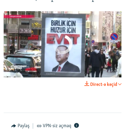
No media source currently available
0:00
0:24:40
Direct-ə keçid
EMBED
PAYLAŞ
Настоящее Время. 12 апреля
EMBED
PAYLAŞ
Paylaş
VPN-siz açmaq