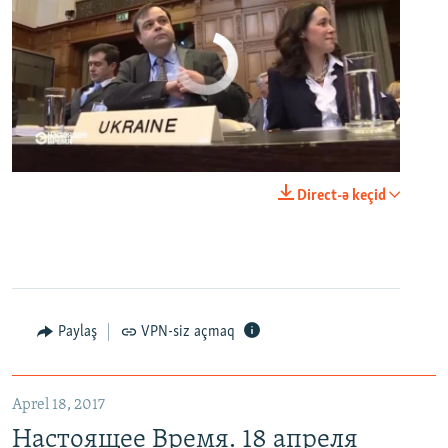
No media source currently available
0:00
0:25:27
Direct-ə keçid
EMBED
PAYLAŞ
Настоящее Время. 18 апреля
EMBED
PAYLAŞ
Paylaş
VPN-siz açmaq
Aprel 18, 2017
Настоящее Время. 18 апреля