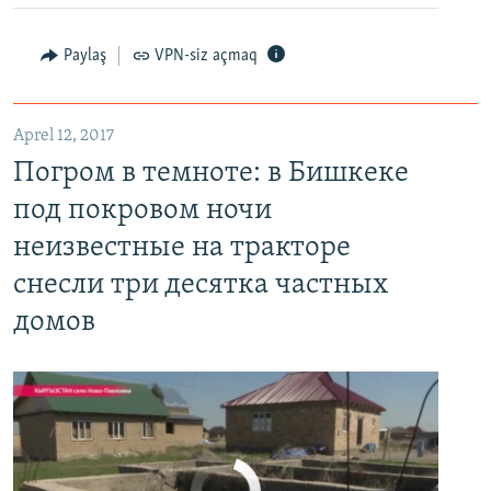
Paylaş
VPN-siz açmaq
Aprel 12, 2017
Погром в темноте: в Бишкеке под покровом ночи неизвестные на тракторе снесли три десятка частных домов
Погром в темноте: в Бишкеке
EMBED
PAYLAŞ
под покровом ночи
неизвестные на тракторе
снесли три десятка частных
домов