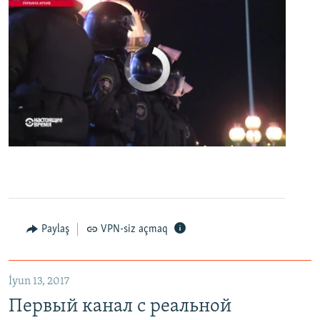
No media source currently available
0:00
0:07:18
EMBED
PAYLAŞ
Первый канал с реальной картинкой
Paylaş
VPN-siz açmaq
EMBED
PAYLAŞ
İyun 13, 2017
Первый канал с реальной