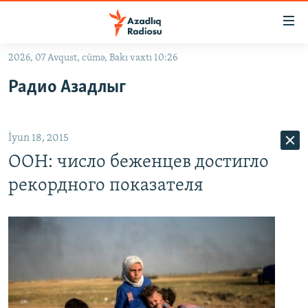
Keçid
linkləri
Əsas
2026, 07 Avqust, cümə, Bakı vaxtı 10:26
məzmuna
GÜNDƏM
Радио Азадлыг
qayıt
#İZAHLA
Əsas
KORRUPSIOMETR
naviqasiyaya
İyun 18, 2015
qayıt
#ƏSLINDƏ
Axtarışa
ООН: число беженцев достигло
FƏRQƏ BAX
keç
рекордного показателя
QANUNI DOĞRU
ARAŞDIRMA
MULTIMEDIA
RADIO ARXIV
VIDEO
HAQQIMIZDA
FOTOQALEREYA
OXU ZALI