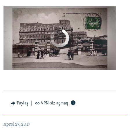
No media source currently available
0:00
0:06:04
EMBED
PAYLAŞ
Настоящее Время. 27 апреля
EMBED
PAYLAŞ
Paylaş
VPN-siz açmaq
Aprel 27, 2017