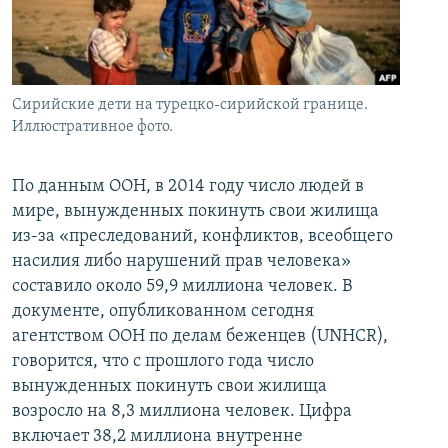
İNFOQRAFIKA
AZƏRBAYCAN ƏDƏBIYYATI KITABXANASI
MISSIYAMIZ
BIZI IZLƏ
KARIKATURA
İSLAM VƏ DEMOKRATIYA
PEŞƏ ETIKASI VƏ JURNALISTIKA STANDARTLARIMIZ
İZ - MƏDƏNIYYƏT PROQRAMI
MATERIALLARIMIZDAN ISTIFADƏ
Сирийские дети на турецко-сирийской границе.
AZADLIQRADIOSU MOBIL TELEFONUNUZDA
Иллюстративное фото.
RFE/RL-in bütün saytları
BIZIMLƏ ƏLAQƏ
По данным ООН, в 2014 году число людей в
XƏBƏR BÜLLETENLƏRIMIZ
мире, вынужденных покинуть свои жилища
из-за «преследований, конфликтов, всеобщего
насилия либо нарушений прав человека»
составило около 59,9 миллиона человек. В
документе, опубликованном сегодня
агентством ООН по делам беженцев (UNHCR),
говорится, что с прошлого года число
вынужденных покинуть свои жилища
возросло на 8,3 миллиона человек. Цифра
включает 38,2 миллиона внутренне