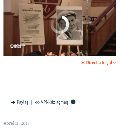
No media source currently available
0:00
0:23:20
Direct-ə keçid
EMBED
PAYLAŞ
Paylaş
VPN-siz açmaq
Как живет город, который его жители никогда не видели. Неизвестная Россия
EMBED
PAYLAŞ
Aprel 11, 2017