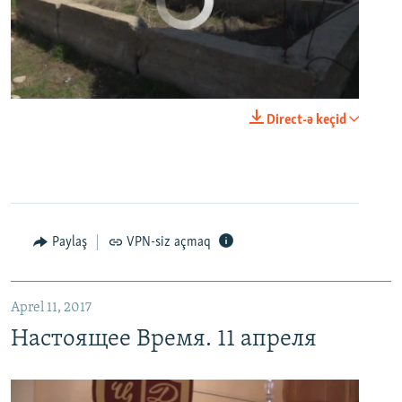
No media source currently available
0:00
0:03:43
Direct-ə keçid
EMBED
PAYLAŞ
Настоящее Время. 11 апреля
EMBED
PAYLAŞ
Paylaş
VPN-siz açmaq
Aprel 11, 2017
Настоящее Время. 11 апреля