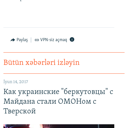
Paylaş
VPN-siz açmaq
Bütün xəbərləri izləyin
Как украинские "беркутовцы" с Майдана стали ОМОНом с Тверской
EMBED
PAYLAŞ
İyun 14, 2017
Как украинские "беркутовцы" с
Майдана стали ОМОНом с
Тверской