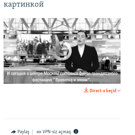
картинкой
No media source currently available
0:00
0:02:18
Direct-ə keçid
EMBED
PAYLAŞ
Paylaş
VPN-siz açmaq