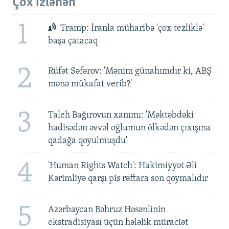
Çox izlənən
1
Tramp: İranla müharibə 'çox tezliklə'
başa çatacaq
2
Rüfət Səfərov: 'Mənim günahımdır ki, ABŞ
mənə mükafat verib?'
3
Taleh Bağırovun xanımı: 'Məktəbdəki
hadisədən əvvəl oğlumun ölkədən çıxışına
qadağa qoyulmuşdu'
4
'Human Rights Watch': Hakimiyyət Əli
Kərimliyə qarşı pis rəftara son qoymalıdır
5
Azərbaycan Bəhruz Həsənlinin
ekstradisiyası üçün hələlik müraciət