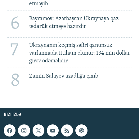
etməyib
6
Bayramov: Azərbaycan Ukraynaya qaz
tədarük etməyə hazırdır
7
Ukraynanın keçmiş səfiri qanunsuz
varlanmada ittiham olunur: 134 min dollar
girov ödəməlidir
8
Zamin Salayev azadlığa çıxıb
BIZI IZLƏ