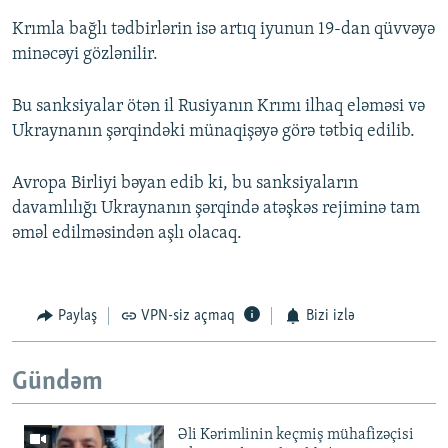
Krımla bağlı tədbirlərin isə artıq iyunun 19-dan qüvvəyə
minəcəyi gözlənilir.
Bu sanksiyalar ötən il Rusiyanın Krımı ilhaq eləməsi və
Ukraynanın şərqindəki münaqişəyə görə tətbiq edilib.
Avropa Birliyi bəyan edib ki, bu sanksiyaların
davamlılığı Ukraynanın şərqində atəşkəs rejiminə tam
əməl edilməsindən aşlı olacaq.
Paylaş
VPN-siz açmaq
Bizi izlə
Gündəm
Əli Kərimlinin keçmiş mühafizəçisi