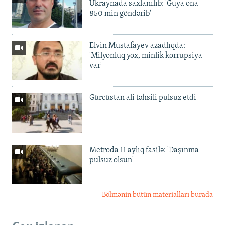
Ukraynada saxlanılıb: 'Guya ona
850 min göndərib'
Elvin Mustafayev azadlıqda:
'Milyonluq yox, minlik korrupsiya
var'
Gürcüstan ali təhsili pulsuz etdi
Metroda 11 aylıq fasilə: 'Daşınma
pulsuz olsun'
Bölmənin bütün materialları burada