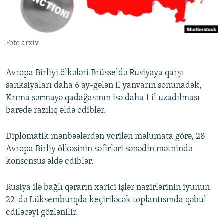
İNFOQRAFIKA
AZƏRBAYCAN ƏDƏBIYYATI KITABXANASI
MISSIYAMIZ
BIZI IZLƏ
KARIKATURA
İSLAM VƏ DEMOKRATIYA
PEŞƏ ETIKASI VƏ JURNALISTIKA STANDARTLARIMIZ
Foto arxiv
İZ - MƏDƏNIYYƏT PROQRAMI
MATERIALLARIMIZDAN ISTIFADƏ
AZADLIQRADIOSU MOBIL TELEFONUNUZDA
RFE/RL-in bütün saytları
Avropa Birliyi ölkələri Brüsseldə Rusiyaya qarşı
BIZIMLƏ ƏLAQƏ
sanksiyaları daha 6 ay-gələn il yanvarın sonunadək,
Krıma sərmayə qadağasının isə daha 1 il uzadılması
XƏBƏR BÜLLETENLƏRIMIZ
barədə razılıq əldə ediblər.
Diplomatik mənbəələrdən verilən məlumata görə, 28
Avropa Birliy ölkəsinin səfirləri sənədin mətnində
konsensus əldə ediblər.
Rusiya ilə bağlı qərarın xarici işlər nazirlərinin iyunun
22-də Lüksemburqda keçiriləcək toplantısında qəbul
ediləcəyi gözlənilir.