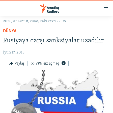
Keçid
linkləri
Əsas
2026, 07 Avqust, cümə, Bakı vaxtı 22:08
məzmuna
GÜNDƏM
DÜNYA
qayıt
#İZAHLA
Əsas
Rusiyaya qarşı sanksiyalar uzadılır
KORRUPSIOMETR
naviqasiyaya
qayıt
İyun 17, 2015
#ƏSLINDƏ
Axtarışa
FƏRQƏ BAX
Paylaş
VPN-siz açmaq
keç
QANUNI DOĞRU
ARAŞDIRMA
MULTIMEDIA
RADIO ARXIV
VIDEO
HAQQIMIZDA
FOTOQALEREYA
OXU ZALI