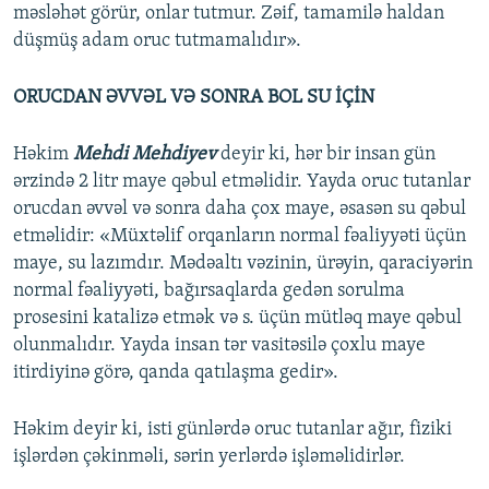
məsləhət görür, onlar tutmur. Zəif, tamamilə haldan
düşmüş adam оruс tutmamalıdır».
ОRUСDAN ƏVVƏL VƏ SONRA BOL SU İÇİN
Həkim
Mehdi Mehdiyev
deyir ki, hər bir insan gün
ərzində 2 litr maye qəbul etməlidir. Yayda оruс tutanlar
оruсdan əvvəl və sonra daha çox maye, əsasən su qəbul
etməlidir: «Müxtəlif orqanların normal fəaliyyəti üçün
maye, su lazımdır. Mədəaltı vəzinin, ürəyin, qaraciyərin
normal fəaliyyəti, bağırsaqlarda gedən sorulma
prosesini katalizə etmək və s. üçün mütləq maye qəbul
olunmalıdır. Yayda insan tər vasitəsilə çoxlu maye
itirdiyinə görə, qanda qatılaşma gedir».
Həkim deyir ki, isti günlərdə оruс tutanlar ağır, fiziki
işlərdən çəkinməli, sərin yerlərdə işləməlidirlər.