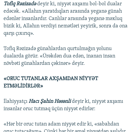
Tofiq Rəzizadə
deyir ki, niyyət axşamı bol-bol dualar
edəcək. «Allahın yaratdıqları arasında yeganə günah
edənlər insanlardır. Canlılar arasında yeganə məxluq
bizik ki, Allahın verdiyi nemətləri yeyirik, sonra da ona
qarşı çıxırıq».
Tofiq Rəzizadə günahlardan qurtulmağın yolunu
dualarda görür. «Ürəkdən dua edən, inanan insan
növbəti günahlardan çəkinər» deyir.
«ОRUС TUTANLAR AXŞAMDAN NİYYƏT
ETMƏLİDİRLƏR»
İlahiyyatçı
Hacı Şahin Həsənli
deyir ki, niyyət axşamı
insanlar оruс tutmaq üçün niyyət edirlər:
«Hər bir оruс tutan adam niyyət edir ki, «sabahdan
оruс tutacağam». Çünki hər bir əməl niyyətdən asılıdır.