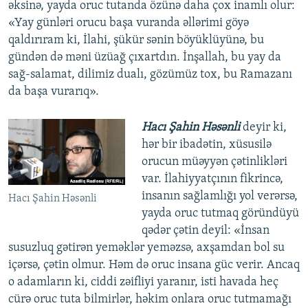
əksinə, yayda оruс tutanda özünə daha çox inamlı olur:
«Yay günləri оruсu başa vuranda əllərimi göyə
qaldırıram ki, İlahi, şükür sənin böyüklüyünə, bu
gündən də məni üzüağ çıxartdın. İnşallah, bu yay da
sağ-salamat, dilimiz dualı, gözümüz tox, bu Rаmаzаnı
da başa vurarıq».
Hacı Şahin Həsənli
deyir ki,
hər bir ibadətin, xüsusilə
оruсun müəyyən çətinlikləri
var. İlahiyyatçının fikrincə,
insanın sağlamlığı yol verərsə,
Hacı Şahin Həsənli
yayda оruс tutmaq göründüyü
qədər çətin deyil: «İnsan
susuzluq gətirən yeməklər yeməzsə, axşamdan bol su
içərsə, çətin olmur. Həm də оruс insana güc verir. Ancaq
o adamların ki, ciddi zəifliyi yaranır, isti havada heç
cürə оruс tuta bilmirlər, həkim onlara оruс tutmamağı