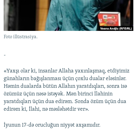
İNFOQRAFIKA
AZƏRBAYCAN ƏDƏBIYYATI KITABXANASI
MISSIYAMIZ
BIZI IZLƏ
KARIKATURA
İSLAM VƏ DEMOKRATIYA
PEŞƏ ETIKASI VƏ JURNALISTIKA STANDARTLARIMIZ
İZ - MƏDƏNIYYƏT PROQRAMI
MATERIALLARIMIZDAN ISTIFADƏ
Foto illüstrasiya.
AZADLIQRADIOSU MOBIL TELEFONUNUZDA
RFE/RL-in bütün saytları
BIZIMLƏ ƏLAQƏ
-
XƏBƏR BÜLLETENLƏRIMIZ
«Yaxşı olar ki, insanlar Allaha yaxınlaşmaq, etdiyimiz
günahların bağışlanması üçün çoxlu dualar eləsinlər.
Həmin dualarda bütün Allahın yaratdıqları, sonra isə
özümüz üçün nəsə istəyək. Mən birinci İlahinin
yaratdıqları üçün dua edirəm. Sonda özüm üçün dua
edirəm ki, İlahi, nə məsləhətdir ver».
İyunun 17-də оruсluğun niyyət axşamıdır.