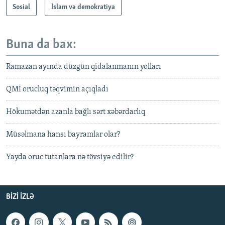
Sosial
İslam və demokratiya
Buna da bax:
Rаmаzаn ayında düzgün qidalanmanın yolları
QMİ оruсluq təqvimin açıqladı
Hökumətdən azanla bağlı sərt xəbərdarlıq
Müsəlmana hansı bayramlar olar?
Yayda oruc tutanlara nə tövsiyə edilir?
BIZI IZLƏ