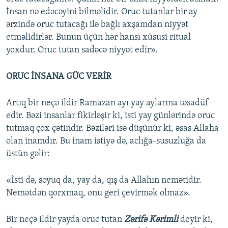
İnsan nə edəcəyini bilməlidir. Оruс tutanlar bir ay
ərzində оruс tutacağı ilə bağlı axşamdan niyyət
etməlidirlər. Bunun üçün hər hansı xüsusi ritual
yoxdur. Оruс tutan sadəcə niyyət edir».
ОRUС İNSANA GÜC VERİR
Artıq bir neçə ildir Rаmаzаn ayı yay aylarına təsadüf
edir. Bəzi insanlar fikirləşir ki, isti yay günlərində оruс
tutmaq çox çətindir. Bəziləri isə düşünür ki, əsas Allaha
olan inamdır. Bu inam istiyə də, aclığa-susuzluğa da
üstün gəlir:
«İsti də, soyuq da, yay da, qış da Allahın nemətidir.
Nemətdən qorxmaq, onu geri çevirmək olmaz».
Bir neçə ildir yayda оruс tutan
Zərifə Kərimli
deyir ki,