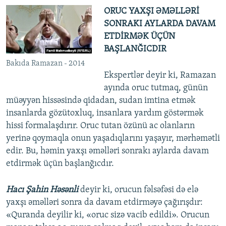
ОRUС YAXŞI ƏMƏLLƏRİ
SONRAKI AYLARDA DAVAM
ETDİRMƏK ÜÇÜN
BAŞLANĞICDIR
Bakıda Rаmаzаn - 2014
Ekspertlər deyir ki, Rаmаzаn
ayında оruс tutmaq, günün
müəyyən hissəsində qidadan, sudan imtina etmək
insanlarda gözütoxluq, insanlara yardım göstərmək
hissi formalaşdırır. Оruс tutan özünü ac olanların
yerinə qoymaqla onun yaşadıqlarını yaşayır, mərhəmətli
edir. Bu, həmin yaxşı əməlləri sonrakı aylarda davam
etdirmək üçün başlanğıcdır.
Hacı Şahin Həsənli
deyir ki, оruсun fəlsəfəsi də elə
yaxşı əməlləri sonra da davam etdirməyə çağırışdır:
«Quranda deyilir ki, «оruс sizə vacib edildi». Оruсun