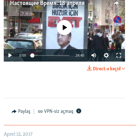
Настоящее Время. 18 апреля
No media source currently available
0:00
24:40
Direct-ə keçid
Paylaş
VPN-siz açmaq
Aprel 12, 2017