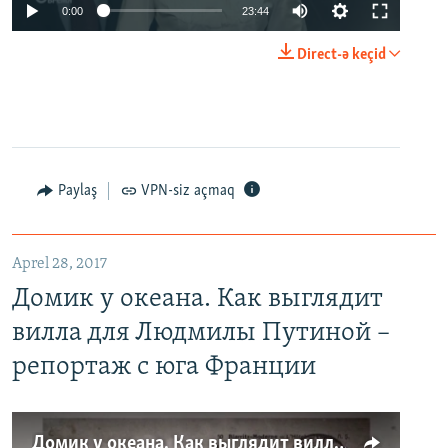
0:00
23:44
Direct-ə keçid
Paylaş
VPN-siz açmaq
Aprel 28, 2017
Домик у океана. Как выглядит
вилла для Людмилы Путиной –
репортаж с юга Франции
Домик у океана. Как выглядит вилла для Людмилы Путиной – репортаж с юга Франции