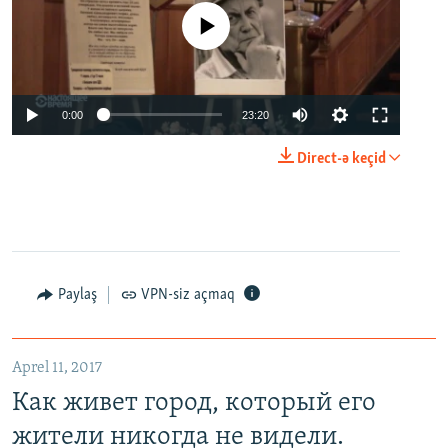
No media source currently available
0:00
23:20
Direct-ə keçid
Paylaş
VPN-siz açmaq
Aprel 11, 2017
Как живет город, который его
жители никогда не видели.