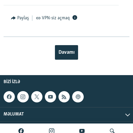
Paylaş
VPN-siz açmaq
Davamı
BIZI IZLƏ
MƏLUMAT
AzadlıqRadiosu © 2026 Inc. | Bütün hüquqlar qorunur