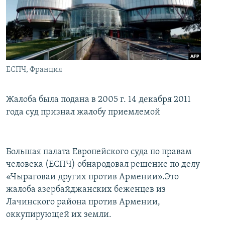
İNFOQRAFIKA
AZƏRBAYCAN ƏDƏBIYYATI KITABXANASI
MISSIYAMIZ
BIZI IZLƏ
KARIKATURA
İSLAM VƏ DEMOKRATIYA
PEŞƏ ETIKASI VƏ JURNALISTIKA STANDARTLARIMIZ
İZ - MƏDƏNIYYƏT PROQRAMI
MATERIALLARIMIZDAN ISTIFADƏ
AZADLIQRADIOSU MOBIL TELEFONUNUZDA
RFE/RL-in bütün saytları
ЕСПЧ, Франция
BIZIMLƏ ƏLAQƏ
Жалоба была подана в 2005 г. 14 декабря 2011
XƏBƏR BÜLLETENLƏRIMIZ
года суд признал жалобу приемлемой
Большая палата Европейского суда по правам
человека (ЕСПЧ) обнародовал решение по делу
«Чыраговаи других против Армении».Это
жалоба азербайджанских беженцев из
Лачинского района против Армении,
оккупирующей их земли.