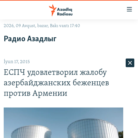
Keçid
linkləri
Əsas
2026, 09 Avqust, bazar, Bakı vaxtı 17:40
məzmuna
GÜNDƏM
Радио Азадлыг
qayıt
#İZAHLA
Əsas
KORRUPSIOMETR
naviqasiyaya
İyun 17, 2015
qayıt
#ƏSLINDƏ
Axtarışa
ЕСПЧ удовлетворил жалобу
FƏRQƏ BAX
keç
азербайджанских беженцев
QANUNI DOĞRU
против Армении
ARAŞDIRMA
MULTIMEDIA
RADIO ARXIV
VIDEO
HAQQIMIZDA
FOTOQALEREYA
OXU ZALI