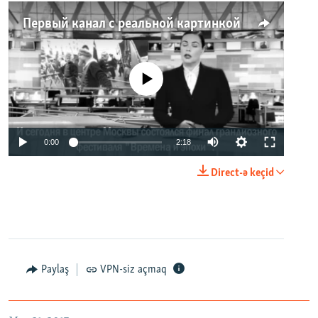
Первый канал с реальной картинкой
No media source currently available
0:00
2:18
Direct-ə keçid
Paylaş
VPN-siz açmaq