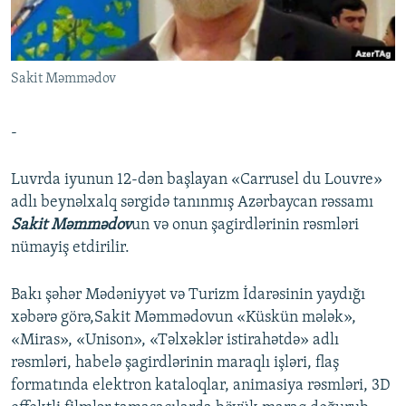
İNFOQRAFIKA
AZƏRBAYCAN ƏDƏBIYYATI KITABXANASI
MISSIYAMIZ
BIZI IZLƏ
KARIKATURA
İSLAM VƏ DEMOKRATIYA
PEŞƏ ETIKASI VƏ JURNALISTIKA STANDARTLARIMIZ
Sakit Məmmədov
İZ - MƏDƏNIYYƏT PROQRAMI
MATERIALLARIMIZDAN ISTIFADƏ
AZADLIQRADIOSU MOBIL TELEFONUNUZDA
RFE/RL-in bütün saytları
-
BIZIMLƏ ƏLAQƏ
Luvrda iyunun 12-dən başlayan «Carrusel du Louvre»
XƏBƏR BÜLLETENLƏRIMIZ
adlı beynəlxalq sərgidə tanınmış Azərbaycan rəssamı
Sakit Məmmədov
un və onun şagirdlərinin rəsmləri
nümayiş etdirilir.
Bakı şəhər Mədəniyyət və Turizm İdarəsinin yaydığı
xəbərə görə,Sakit Məmmədovun «Küskün mələk»,
«Miras», «Unison», «Təlxəklər istirahətdə» adlı
rəsmləri, habelə şagirdlərinin maraqlı işləri, flaş
formatında elektron kataloqlar, animasiya rəsmləri, 3D