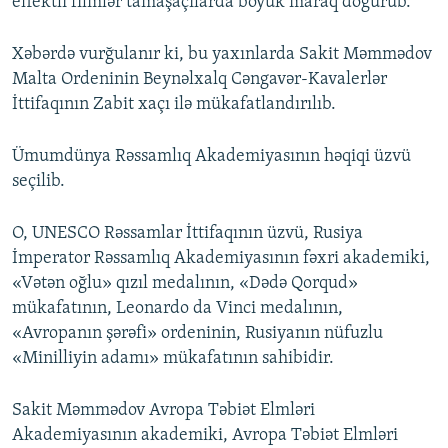
effektli filmlər tamaşaçılarda böyük maraq doğurub.
Xəbərdə vurğulanır ki, bu yaxınlarda Sakit Məmmədov
Malta Ordeninin Beynəlxalq Cəngavər-Kavalerlər
İttifaqının Zabit xaçı ilə mükafatlandırılıb.
Ümumdünya Rəssamlıq Akademiyasının həqiqi üzvü
seçilib.
O, UNESCO Rəssamlar İttifaqının üzvü, Rusiya
İmperator Rəssamlıq Akademiyasının fəxri akademiki,
«Vətən oğlu» qızıl medalının, «Dədə Qorqud»
mükafatının, Leonardo da Vinci medalının,
«Avropanın şərəfi» ordeninin, Rusiyanın nüfuzlu
«Minilliyin adamı» mükafatının sahibidir.
Sakit Məmmədov Avropa Təbiət Elmləri
Akademiyasının akademiki, Avropa Təbiət Elmləri