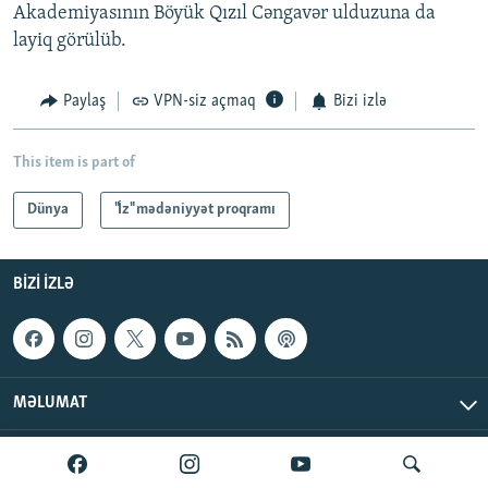
Akademiyasının Böyük Qızıl Cəngavər ulduzuna da
layiq görülüb.
Paylaş
VPN-siz açmaq
Bizi izlə
This item is part of
Dünya
"İz" mədəniyyət proqramı
BIZI IZLƏ
MƏLUMAT
AzadlıqRadiosu © 2026 Inc. | Bütün hüquqlar qorunur