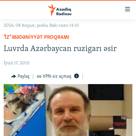
Keçid
linkləri
Əsas
2026, 08 Avqust, şənbə, Bakı vaxtı 14:01
məzmuna
GÜNDƏM
"İZ" MƏDƏNIYYƏT PROQRAMI
qayıt
#İZAHLA
Əsas
Luvrda Azərbaycan ruzigarı əsir
KORRUPSIOMETR
naviqasiyaya
qayıt
İyun 17, 2015
#ƏSLINDƏ
Axtarışa
FƏRQƏ BAX
Paylaş
VPN-siz açmaq
keç
QANUNI DOĞRU
ARAŞDIRMA
MULTIMEDIA
RADIO ARXIV
VIDEO
HAQQIMIZDA
FOTOQALEREYA
OXU ZALI