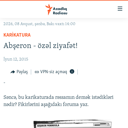
Keçid
linkləri
Əsas
2026, 08 Avqust, şənbə, Bakı vaxtı 14:00
məzmuna
GÜNDƏM
KARIKATURA
qayıt
#İZAHLA
Əsas
Abşeron - özəl ziyafət!
KORRUPSIOMETR
naviqasiyaya
qayıt
İyun 12, 2015
#ƏSLINDƏ
Axtarışa
FƏRQƏ BAX
Paylaş
VPN-siz açmaq
keç
QANUNI DOĞRU
-
ARAŞDIRMA
Səncə, bu karikaturada rəssamın demək istədikləri
MULTIMEDIA
nədir? Fikirlərini aşağıdakı foruma yaz.
RADIO ARXIV
VIDEO
HAQQIMIZDA
FOTOQALEREYA
OXU ZALI