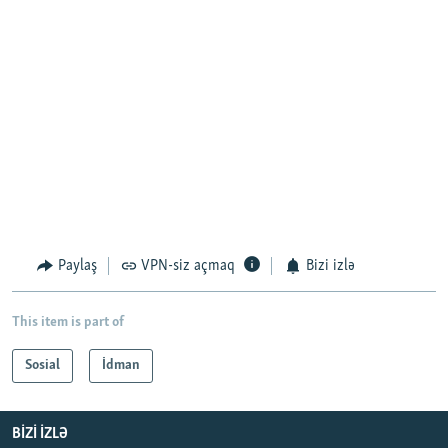
Paylaş
VPN-siz açmaq
Bizi izlə
This item is part of
Sosial
İdman
BIZI IZLƏ