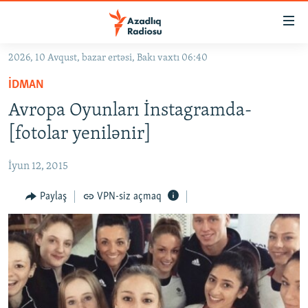
Keçid
linkləri
Əsas
2026, 10 Avqust, bazar ertəsi, Bakı vaxtı 06:40
məzmuna
GÜNDƏM
İDMAN
qayıt
#İZAHLA
Əsas
Avropa Oyunları İnstagramda-
KORRUPSIOMETR
naviqasiyaya
[fotolar yenilənir]
qayıt
#ƏSLINDƏ
Axtarışa
İyun 12, 2015
FƏRQƏ BAX
keç
QANUNI DOĞRU
Paylaş
VPN-siz açmaq
ARAŞDIRMA
MULTIMEDIA
RADIO ARXIV
VIDEO
HAQQIMIZDA
FOTOQALEREYA
OXU ZALI