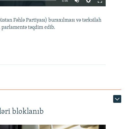
5:56
240p
EMBED
PAYLAŞ
tan Fəhlə Partiyası) buraxılması və tərksilah
360p
i parlamentə təqdim edib.
480p
720p
1080p
360p
480p
1080p
əri bloklanıb