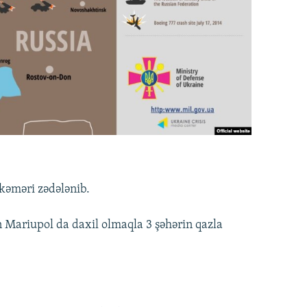
kəməri zədələnib.
n Mariupol da daxil olmaqla 3 şəhərin qazla