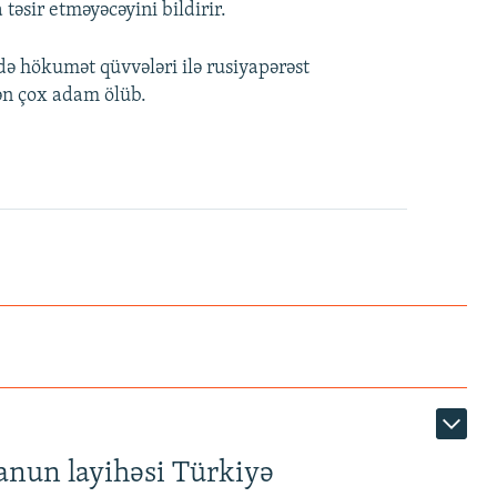
əsir etməyəcəyini bildirir.
ə hökumət qüvvələri ilə rusiyapərəst
ən çox adam ölüb.
anun layihəsi Türkiyə