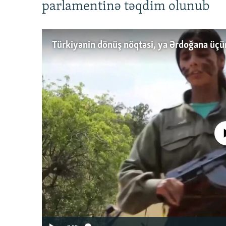
parlamentinə təqdim olunub
No media source 