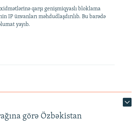
idmətlərinə qarşı genişmiqyaslı bloklama
nin IP ünvanları məhdudlaşdırılıb. Bu barədə
əlumat yayıb.
rağına görə Özbəkistan