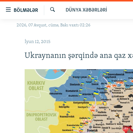
Keçid
DÜNYA XƏBƏRLƏRI
BÖLMƏLƏR
linkləri
Axtar
Əsas
2026, 07 Avqust, cümə, Bakı vaxtı 02:26
GÜNDƏM
məzmuna
#İZAHLA
qayıt
İyun 12, 2015
Əsas
KORRUPSIOMETR
naviqasiyaya
Ukraynanın şərqində ana qaz xə
#ƏSLINDƏ
qayıt
Axtarışa
FƏRQƏ BAX
keç
QANUNI DOĞRU
ARAŞDIRMA
MULTIMEDIA
RADIO ARXIV
VIDEO
HAQQIMIZDA
FOTOQALEREYA
OXU ZALI