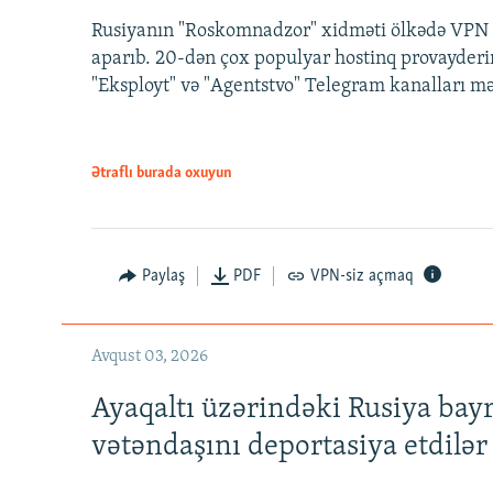
Rusiyanın "Roskomnadzor" xidməti ölkədə VPN x
aparıb. 20-dən çox populyar hostinq provayderi
"Eksployt" və "Agentstvo" Telegram kanalları m
Ətraflı burada oxuyun
Paylaş
PDF
VPN-siz açmaq
Avqust 03, 2026
Ayaqaltı üzərindəki Rusiya bay
vətəndaşını deportasiya etdilər