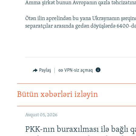
Amma şirkət bunun Avropanın qazla təhcizatına t
Ötən ilin aprelindən bu yana Ukraynanın şərqind
separatçılar arasında gedən döyüşlərdə 6400-d
Paylaş
VPN-siz açmaq
Bütün xəbərləri izləyin
Avqust 05, 2026
PKK-nın buraxılması ilə bağlı q