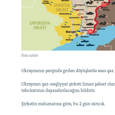
İNFOQRAFIKA
AZƏRBAYCAN ƏDƏBIYYATI KITABXANASI
MISSIYAMIZ
KARIKATURA
İSLAM VƏ DEMOKRATIYA
PEŞƏ ETIKASI VƏ JURNALISTIKA
STANDARTLARIMIZ
İZ - MƏDƏNIYYƏT PROQRAMI
MATERIALLARIMIZDAN ISTIFADƏ
AZADLIQRADIOSU MOBIL TELEFONUNUZDA
BIZIMLƏ ƏLAQƏ
XƏBƏR BÜLLETENLƏRIMIZ
Foto arxiv
Ukraynanın şərqində gedən döyüşlərdə əsas qaz 
Ukraynan qaz-nəqliyyat şirkəti liman şəhəri ola
təhcizatının dayandırılacağını bildirir.
Şirkətin məlumatına görə, bu 2 gün sürıcık.