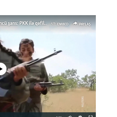
Türkiyənin dönüş nöqtəsi, ya Ərdoğana üçüncü şans: PKK ilə qəfil barışıq nə deməkdir?
EMBED
PAYLAŞ
currently available
Auto