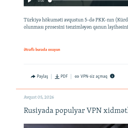
0:00
Türkiyə hökuməti avqustun 5-də PKK-nın (Kürdüs
olunması prosesini tənzimləyən qanun layihəsin
Ətraflı burada oxuyun
Auto
240p
720p
Paylaş
PDF
VPN-siz açmaq
Avqust 05, 2026
Rusiyada populyar VPN xidmətl