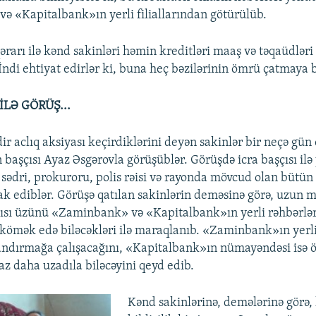
 «Kapitalbank»ın yerli filiallarından götürülüb.
arı ilə kənd sakinləri həmin kreditləri maaş və təqaüdləri
İndi ehtiyat edirlər ki, buna heç bəzilərinin ömrü çatmaya b
İLƏ GÖRÜŞ...
dir aclıq aksiyası keçirdiklərini deyən sakinlər bir neçə gün
başçısı Ayaz Əsgərovla görüşüblər. Görüşdə icra başçısı ilə
ədri, prokuroru, polis rəisi və rayonda mövcud olan bütün
irak ediblər. Görüşə qatılan sakinlərin deməsinə görə, uzun 
çısı üzünü «Zaminbank» və «Kapitalbank»ın yerli rəhbərlər
 kömək edə biləcəkləri ilə maraqlanıb. «Zaminbank»ın yerli
andırmağa çalışacağını, «Kapitalbank»ın nümayəndəsi isə
az daha uzadıla biləcəyini qeyd edib.
Kənd sakinlərinə, demələrinə görə,