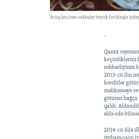
Aclıq keçirən sakinlər böyük fırıldaqla üzləş
-
Qazax rayonunu
keçirdiklərini 
rəhbərliyinin b
2013-cü ilin m
kreditlər götü
məhkəməyə veri
götürən bağça 
qalıb. Aldanıld
əldə edə bilməd
2014-cü ildə il
ittihamçısını i