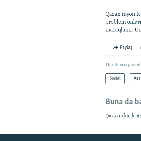
Qazax rayon İc
problem onları
maraqlanır. Üm
Paylaş
This item is part of
Sosial
Aza
Buna da b
Qazaxın kiçik bi