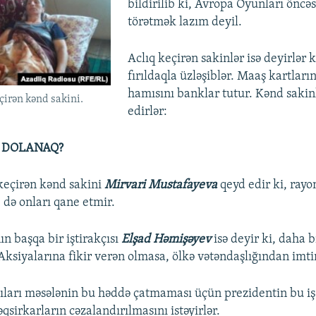
bildirilib ki, Avropa Oyunları öncəs
törətmək lazım deyil.
Aclıq keçirən sakinlər isə deyirlər 
fırıldaqla üzləşiblər. Maaş kartları
hamısını banklar tutur. Kənd sakinl
çirən kənd sakini.
edirlər:
Ə DOLANAQ?
 keçirən kənd sakini
Mirvari Mustafayeva
qeyd edir ki, rayo
də onları qane etmir.
ın başqa bir iştirakçısı
Elşad Həmişəyev
isə deyir ki, daha 
 Aksiyalarına fikir verən olmasa, ölkə vətəndaşlığından imti
çıları məsələnin bu həddə çatmaması üçün prezidentin bu i
təqsirkarların cəzalandırılmasını istəyirlər.