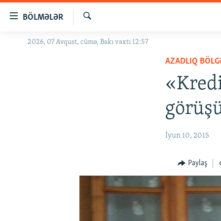
Keçid
BÖLMƏLƏR
linkləri
Axtar
Əsas
2026, 07 Avqust, cümə, Bakı vaxtı 12:57
GÜNDƏM
məzmuna
AZADLIQ BÖLG
#İZAHLA
qayıt
Əsas
«Kredi
KORRUPSIOMETR
naviqasiyaya
#ƏSLINDƏ
qayıt
görüşü
Axtarışa
FƏRQƏ BAX
keç
QANUNI DOĞRU
İyun 10, 2015
ARAŞDIRMA
Paylaş
MULTIMEDIA
RADIO ARXIV
VIDEO
HAQQIMIZDA
FOTOQALEREYA
OXU ZALI