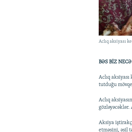
Aclıq aksiyası ke
BƏS BİZ NEC
Aclıq aksiyası
tutduğu mövqe 
Aclıq aksiyasın
gözləyəcəklər.
Aksiya iştirak
etməsini, əsil 