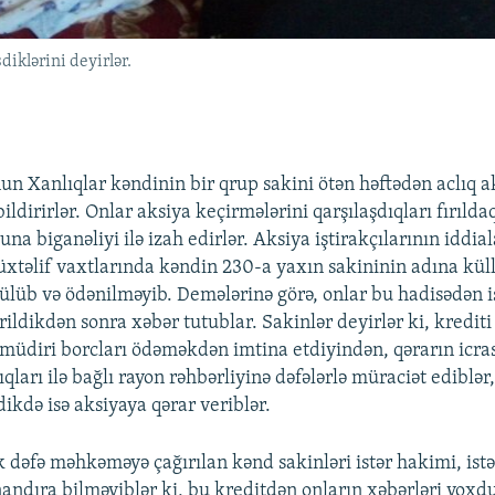
diklərini deyirlər.
n Xanlıqlar kəndinin bir qrup sakini ötən həftədən aclıq a
bildirirlər. Onlar aksiya keçirmələrini qarşılaşdıqları fırıld
una biganəliyi ilə izah edirlər. Aksiya iştirakçılarının iddial
üxtəlif vaxtlarında kəndin 230-a yaxın sakininin adına kül
rülüb və ödənilməyib. Demələrinə görə, onlar bu hadisədən iş
ldikdən sonra xəbər tutublar. Sakinlər deyirlər ki, krediti
müdiri borcları ödəməkdən imtina etdiyindən, qərarın icras
ıqları ilə bağlı rayon rəhbərliyinə dəfələrlə müraciət ediblər
ikdə isə aksiyaya qərar veriblər.
k dəfə məhkəməyə çağırılan kənd sakinləri istər hakimi, istə
nandıra bilməyiblər ki, bu kreditdən onların xəbərləri yoxdu