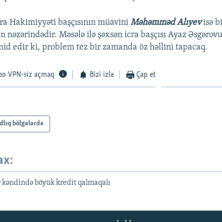
ra Hakimiyyəti başçısının müavini
Məhəmməd Alıyev
isə b
n nəzərindədir. Məsələ ilə şəxsən icra başçısı Ayaz Əsgərov
id edir ki, problem tez bir zamanda öz həllini tapacaq.
VPN-siz açmaq
Bizi izlə
Çap et
dlıq bölgələrdə
ax:
r kəndində böyük kredit qalmaqalı