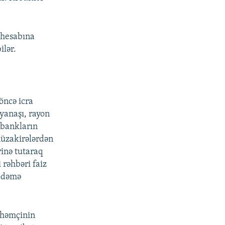
 hesabına
ilər.
 öncə icra
 yanaşı, rayon
 bankların
müzakirələrdən
inə tutaraq
 rəhbəri faiz
 ödəmə
 həmçinin