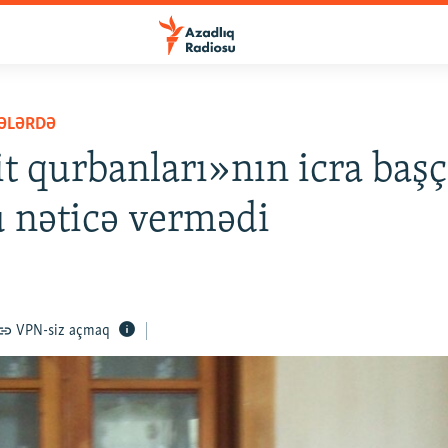
ƏLƏRDƏ
t qurbanları»nın icra başçı
 nəticə vermədi
VPN-siz açmaq