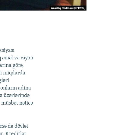
ksiyası
aq əməl və rayon
arına görə,
li miqdarda
ləri
 onların adina
ı üzərlərində
, müsbət nəticə
rsə də dövlət
r. Kreditlər