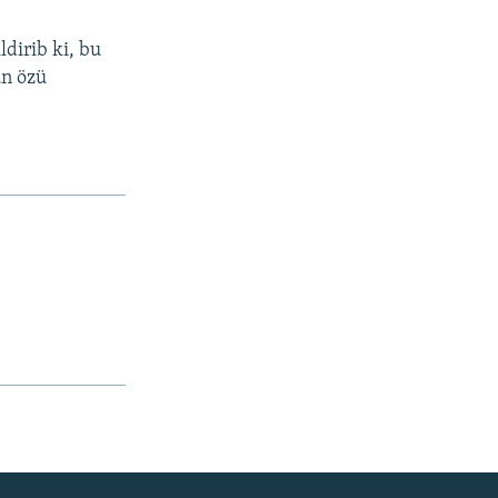
ildirib ki, bu
un özü