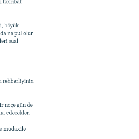
i təxribat
ki, böyük
nda nə pul olur
əri sual
n rəhbərliyinin
bir neçə gün də
na edəcəklər.
şə müdaxilə