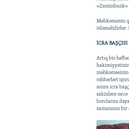
«Zaminbank» və
Məhkəmənin qər
ödəməlidirlər. 
İCRA BAŞÇISI 
Artıq bir həftə
hakimiyyətinin 
məhkəməsinin s
rəhbərləri işt
sonra icra baş
sakinlərə necə
borclarını day
zamanının bir 