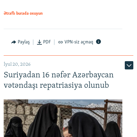
720p
1080p
Ətraflı burada oxuyun
Paylaş
PDF
VPN-siz açmaq
İyul 20, 2026
Auto
240p
360p
480p
Suriyadan 16 nəfər Azərbaycan
720p
1080p
vətəndaşı repatriasiya olunub