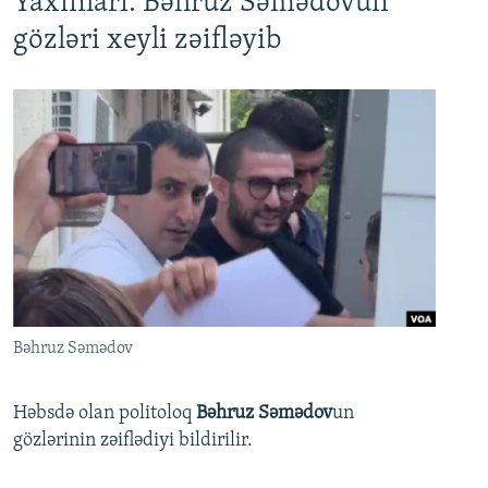
Yaxınları: Bəhruz Səmədovun
gözləri xeyli zəifləyib
Bəhruz Səmədov
Həbsdə olan politoloq
Bəhruz Səmədov
un
gözlərinin zəiflədiyi bildirilir.