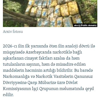
Arxiv fotosu
2026-cı ilin ilk yarısında ötən ilin analoji dövrü ilə
müqayisədə Azərbaycanda narkotiklə bağlı
aşkarlanan cinayət faktları azalsa da həm
tutulanların sayının, həm də müsadirə edilən
maddələrin həcminin artdığı bildirilir. Bu barədə
Narkomanlığa və Narkotik Vasitələrin Qanunsuz
Dövriyyəsinə Qarşı Mübarizə üzrə Dövlət
Komissiyasının İşçi Qrupunun məlumatında qeyd
edilir.