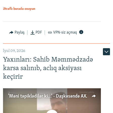
Ətraflı burada oxuyun
Paylaş
PDF
VPN-siz açmaq
İyul 09, 2026
Yaxınları: Sahib Məmmədzadə
karsa salınıb, aclıq aksiyası
keçirir
'Məni təpiklədilər ki...' - Daşkəsəndə AXCP fəalının yaxınları onun həbsinə etiraz edirlər