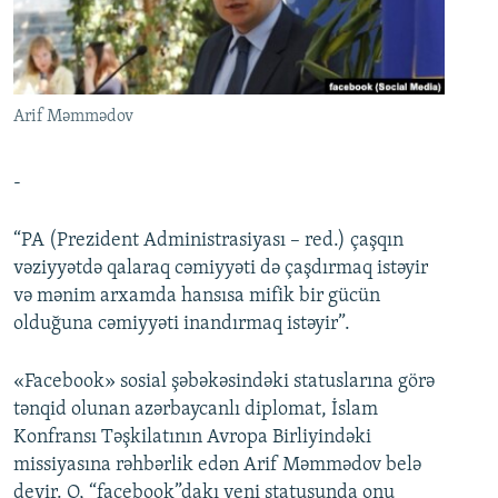
İNFOQRAFIKA
AZƏRBAYCAN ƏDƏBIYYATI KITABXANASI
MISSIYAMIZ
BIZI IZLƏ
KARIKATURA
İSLAM VƏ DEMOKRATIYA
PEŞƏ ETIKASI VƏ JURNALISTIKA STANDARTLARIMIZ
İZ - MƏDƏNIYYƏT PROQRAMI
MATERIALLARIMIZDAN ISTIFADƏ
Arif Məmmədov
AZADLIQRADIOSU MOBIL TELEFONUNUZDA
RFE/RL-in bütün saytları
BIZIMLƏ ƏLAQƏ
-
XƏBƏR BÜLLETENLƏRIMIZ
“PA (Prezident Administrasiyası – red.) çaşqın
vəziyyətdə qalaraq cəmiyyəti də çaşdırmaq istəyir
və mənim arxamda hansısa mifik bir gücün
olduğuna cəmiyyəti inandırmaq istəyir”.
«Facebook» sosial şəbəkəsindəki statuslarına görə
tənqid olunan azərbaycanlı diplomat, İslam
Konfransı Təşkilatının Avropa Birliyindəki
missiyasına rəhbərlik edən Arif Məmmədov belə
deyir. O, “facebook”dakı yeni statusunda onu