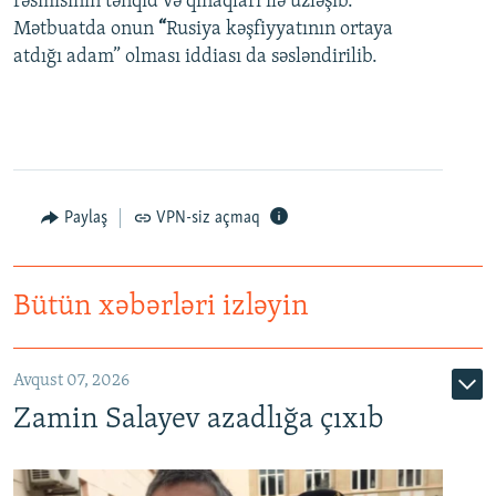
rəsmisinin tənqid və qınaqları ilə üzləşib.
Mətbuatda onun
“
Rusiya kəşfiyyatının ortaya
atdığı adam” olması iddiası da səsləndirilib.
Paylaş
VPN-siz açmaq
Bütün xəbərləri izləyin
Avqust 07, 2026
Zamin Salayev azadlığa çıxıb