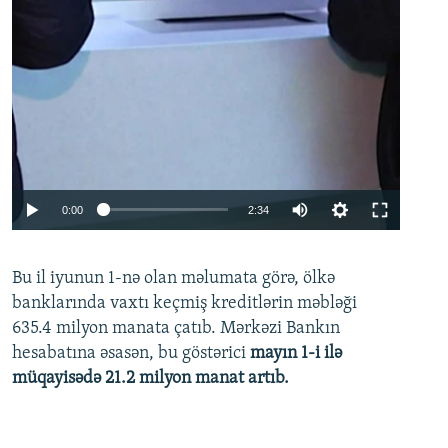
Auto
0:00
2:34
240p
Bu il iyunun 1-nə olan məlumata görə, ölkə
360p
banklarında vaxtı keçmiş kreditlərin məbləği
480p
635.4 milyon manata çatıb. Mərkəzi Bankın
720p
hesabatına əsasən, bu göstərici
mayın 1-i ilə
müqayisədə 21.2 milyon manat artıb.
1080p