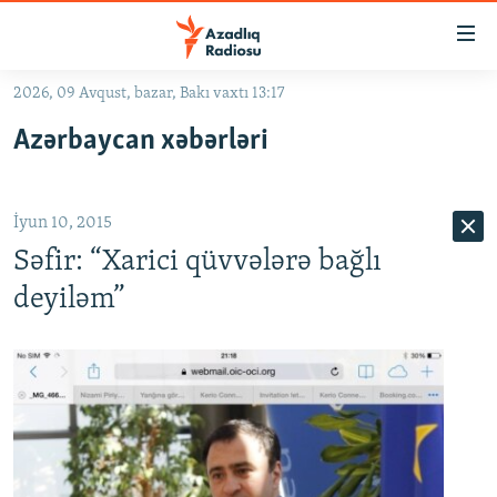
Keçid
linkləri
Əsas
2026, 09 Avqust, bazar, Bakı vaxtı 13:17
məzmuna
GÜNDƏM
Azərbaycan xəbərləri
qayıt
#İZAHLA
Əsas
KORRUPSIOMETR
naviqasiyaya
İyun 10, 2015
qayıt
#ƏSLINDƏ
Axtarışa
Səfir: “Xarici qüvvələrə bağlı
FƏRQƏ BAX
keç
deyiləm”
QANUNI DOĞRU
ARAŞDIRMA
MULTIMEDIA
RADIO ARXIV
VIDEO
HAQQIMIZDA
FOTOQALEREYA
OXU ZALI