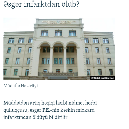
Əsgər infarktdan ölüb?
Müdafiə Nazirliyi
Müddətdən artıq həqiqi hərbi xidmət hərbi
qulluqçusu, əsgər
P.E.
-nin kəskin miokard
infarktından öldüyü bildirilir