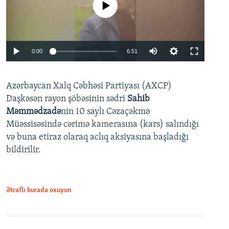
No media source currently available
Auto
0:00
6:51
240p
Azərbaycan Xalq Cəbhəsi Partiyası (AXCP)
360p
Daşkəsən rayon şöbəsinin sədri
Sahib
480p
Auto
240p
360p
480p
Məmmədzadə
nin 10 saylı Cəzaçəkmə
720p
Müəssisəsində cərimə kamerasına (kars) salındığı
720p
1080p
və buna etiraz olaraq aclıq aksiyasına başladığı
1080p
bildirilir.
Ətraflı burada oxuyun