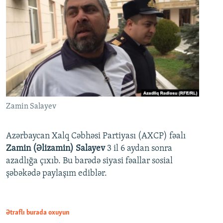
Zamin Salayev
Azərbaycan Xalq Cəbhəsi Partiyası (AXCP) fəalı
Zamin (Əlizamin) Salayev
3 il 6 aydan sonra
azadlığa çıxıb. Bu barədə siyasi fəallar sosial
şəbəkədə paylaşım ediblər.
Ətraflı burada oxuyun