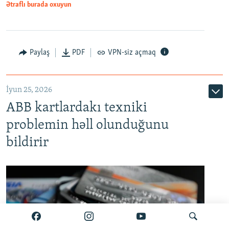
Ətraflı burada oxuyun
Auto
240p
360p
480p
Paylaş
PDF
VPN-siz açmaq
720p
1080p
İyun 25, 2026
ABB kartlardakı texniki
problemin həll olunduğunu
bildirir