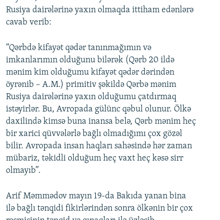
Rusiya dairələrinə yaxın olmaqda ittiham edənlərə
cavab verib:
“Qərbdə kifayət qədər tanınmağımın və
imkanlarımın olduğunu bilərək (Qərb 20 ildə
mənim kim olduğumu kifayət qədər dərindən
öyrənib – A.M.) primitiv şəkildə Qərbə mənim
Rusiya dairələrinə yaxın olduğumu çatdırmaq
istəyirlər. Bu, Avropada gülünc qəbul olunur. Ölkə
daxilində kimsə buna inansa belə, Qərb mənim heç
bir xarici qüvvələrlə bağlı olmadığımı çox gözəl
bilir. Avropada insan haqları sahəsində hər zaman
mübariz, təkidli olduğum heç vaxt heç kəsə sirr
olmayıb”.
Arif Məmmədov mayın 19-da Bakıda yanan bina
ilə bağlı tənqidi fikirlərindən sonra ölkənin bir çox