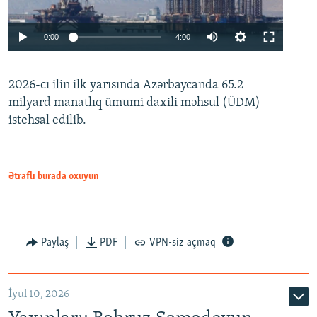
Auto
0:00
4:00
240p
2026-cı ilin ilk yarısında Azərbaycanda 65.2
360p
milyard manatlıq ümumi daxili məhsul (ÜDM)
480p
Auto
240p
360p
480p
istehsal edilib.
720p
720p
1080p
1080p
Ətraflı burada oxuyun
Paylaş
PDF
VPN-siz açmaq
İyul 10, 2026