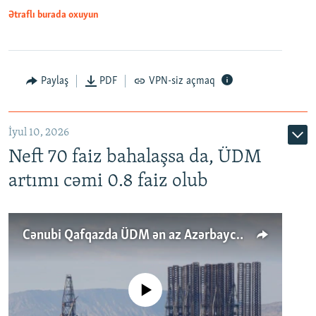
Ətraflı burada oxuyun
Paylaş
PDF
VPN-siz açmaq
İyul 10, 2026
Neft 70 faiz bahalaşsa da, ÜDM
artımı cəmi 0.8 faiz olub
Cənubi Qafqazda ÜDM ən az Azərbaycanda artır: Qonşuları niyə Bakını qabaqlaya bilir?
No media source currently available