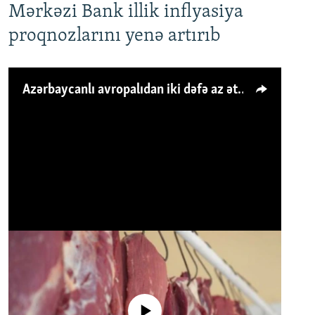
Mərkəzi Bank illik inflyasiya
proqnozlarını yenə artırıb
Azərbaycanlı avropalıdan iki dəfə az ət yeyir, amma... 'Qiymət artımı qaçılmazdır'
No media source currently available