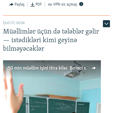
Paylaş
PDF
VPN-siz açmaq
İyul 07, 2026
Müəllimlər üçün də tələblər gəlir
— istədikləri kimi geyinə
bilməyəcəklər
50 min müəllim işini itirə bilər. Birinci sinfə gedənlər azalır