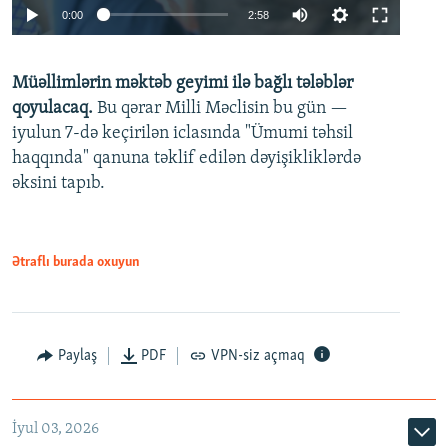
Auto
0:00
2:58
240p
Müəllimlərin məktəb geyimi ilə bağlı tələblər
360p
qoyulacaq.
Bu qərar Milli Məclisin bu gün —
480p
iyulun 7-də keçirilən iclasında "Ümumi təhsil
720p
haqqında" qanuna təklif edilən dəyişikliklərdə
əksini tapıb.
1080p
Ətraflı burada oxuyun
Auto
240p
360p
480p
Paylaş
PDF
VPN-siz açmaq
720p
1080p
İyul 03, 2026