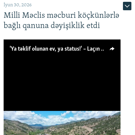
İyun 30, 2026
Milli Məclis məcburi köçkünlərlə
bağlı qanuna dəyişiklik etdi
'Ya təklif olunan ev, ya status!' – Laçın köçkünü: 'Laçından başqa heç hara!'