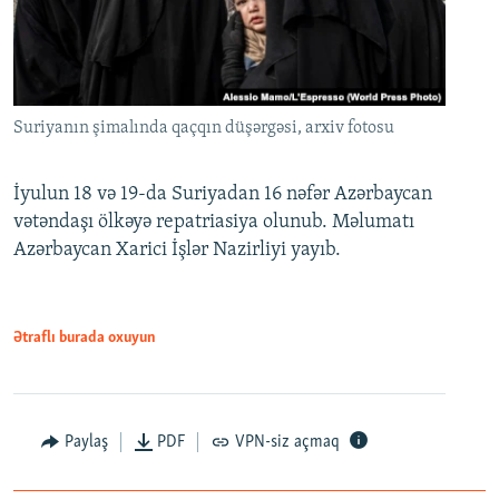
Suriyanın şimalında qaçqın düşərgəsi, arxiv fotosu
İyulun 18 və 19-da Suriyadan 16 nəfər Azərbaycan
vətəndaşı ölkəyə repatriasiya olunub. Məlumatı
Azərbaycan Xarici İşlər Nazirliyi yayıb.
Ətraflı burada oxuyun
Paylaş
PDF
VPN-siz açmaq