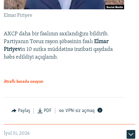
Elmar Piriyev
AXCP daha bir fəalının saxlandığını bildirib.
Partiyanın Tovuz rayon şöbəsinin fəalı
Elmar
Piriyev
in 10 sutka müddətinə inzibati qaydada
həbs edildiyi açıqlanıb.
Ətraflı burada oxuyun
Paylaş
PDF
VPN-siz açmaq
İyul 31, 2026