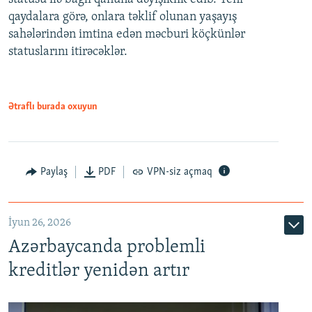
480p
qaydalara görə, onlara təklif olunan yaşayış
720p
sahələrindən imtina edən məcburi köçkünlər
statuslarını itirəcəklər.
1080p
Ətraflı burada oxuyun
Auto
240p
360p
480p
Paylaş
PDF
VPN-siz açmaq
720p
1080p
İyun 26, 2026
Azərbaycanda problemli
kreditlər yenidən artır