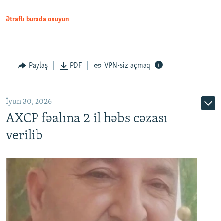
Ətraflı burada oxuyun
Paylaş
PDF
VPN-siz açmaq
İyun 30, 2026
AXCP fəalına 2 il həbs cəzası
verilib