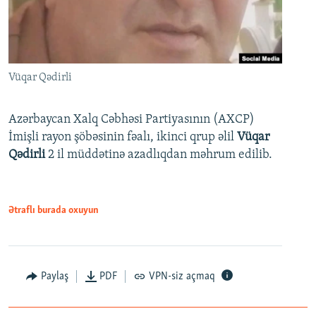
Vüqar Qədirli
Azərbaycan Xalq Cəbhəsi Partiyasının (AXCP)
İmişli rayon şöbəsinin fəalı, ikinci qrup əlil
Vüqar
Qədirli
2 il müddətinə azadlıqdan məhrum edilib.
Ətraflı burada oxuyun
Paylaş
PDF
VPN-siz açmaq