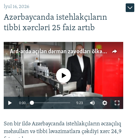
İyul 16, 2026
Azərbaycanda istehlakçıların
tibbi xərcləri 25 faiz artıb
Ard-arda açılan dərman zavodları ölkənin tələbatını ödəyirmi?
No media source currently available
Auto
0:00
5:23
240p
Son bir ildə Azərbaycanda istehlakçıların
360p
əczaçılıq
məhsulları və tibbi ləvazimatlara çəkdiyi xərc 24,9
480p
Auto
240p
360p
480p