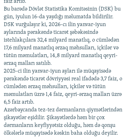
faiz artıb.
720p
Bu barədə Dövlət Statistika Komitəsinin (DSK) bu
720p
1080p
gün, iyulun 16-da yaydığı məlumatda bildirilir.
1080p
DSK vurğulayır ki, 2026-cı ilin yanvar-iyun
aylarında pərakəndə ticarət şəbəkəsində
istehlakçılara 32,4 milyard manatlıq, o cümlədən
17,6 milyard manatlıq ərzaq məhsulları, içkilər və
tütün məmulatları, 14,8 milyard manatlıq qeyri-
ərzaq malları satılıb.
2025-ci ilin yanvar-iyun ayları ilə müqayisədə
pərakəndə ticarət dövriyyəsi real ifadədə 3,7 faiz, o
cümlədən ərzaq məhsulları, içkilər və tütün
məmulatları üzrə 1,4 faiz, qeyri-ərzaq malları üzrə
6,5 faiz artıb.
Azərbaycanda tez-tez dərmanların qiymətlərindən
şikayətlər eşidilir. Şikayətlərdə həm bir çox
dərmanların keyfiyyətsiz olduğu, həm də qonşu
ölkələrlə müqayisədə kəskin baha olduğu deyilir.