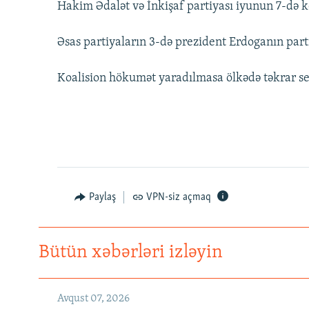
Hakim Ədalət və İnkişaf partiyası iyunun 7-də ke
Əsas partiyaların 3-də prezident Erdoganın partiy
Koalision hökumət yaradılmasa ölkədə təkrar seç
Paylaş
VPN-siz açmaq
Bütün xəbərləri izləyin
Avqust 07, 2026