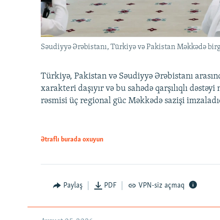
Səudiyyə Ərəbistanı, Türkiyə və Pakistan Məkkədə birg
Türkiyə, Pakistan və Səudiyyə Ərəbistanı arası
xarakteri daşıyır və bu sahədə qarşılıqlı dəstəy
rəsmisi üç regional güc Məkkədə sazişi imzaladı
Ətraflı burada oxuyun
Paylaş
PDF
VPN-siz açmaq