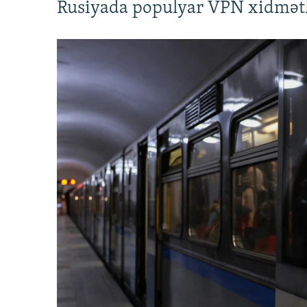
Rusiyada populyar VPN xidmətl