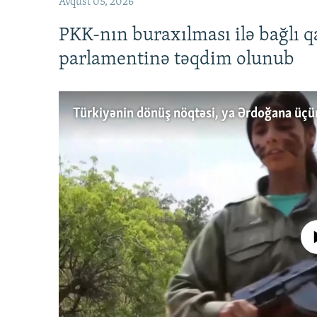
Avqust 05, 2026
PKK-nın buraxılması ilə bağlı q
parlamentinə təqdim olunub
No media source 