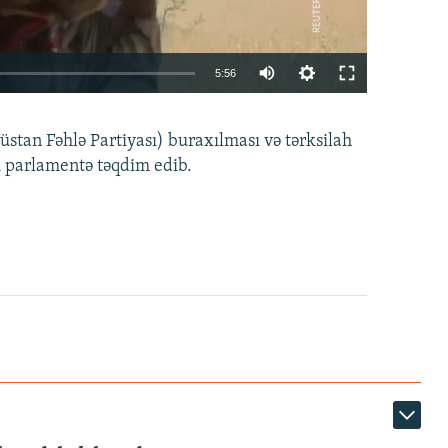
Auto
5:56
240p
EMBED
PAYLAŞ
tan Fəhlə Partiyası) buraxılması və tərksilah
360p
i parlamentə təqdim edib.
480p
720p
1080p
360p
480p
1080p