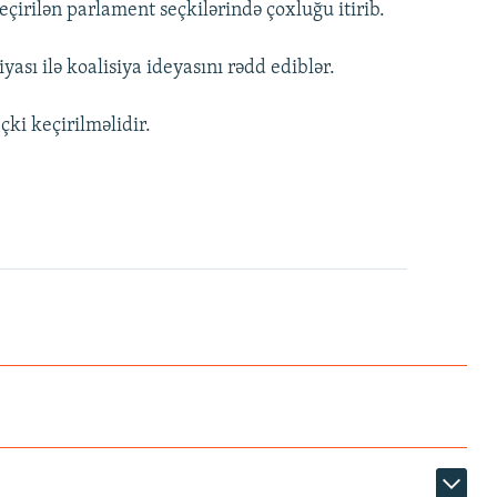
çirilən parlament seçkilərində çoxluğu itirib.
ası ilə koalisiya ideyasını rədd ediblər.
ki keçirilməlidir.