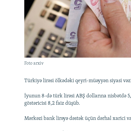
İNFOQRAFIKA
AZƏRBAYCAN ƏDƏBIYYATI KITABXANASI
MISSIYAMIZ
KARIKATURA
İSLAM VƏ DEMOKRATIYA
PEŞƏ ETIKASI VƏ JURNALISTIKA
STANDARTLARIMIZ
İZ - MƏDƏNIYYƏT PROQRAMI
MATERIALLARIMIZDAN ISTIFADƏ
AZADLIQRADIOSU MOBIL TELEFONUNUZDA
BIZIMLƏ ƏLAQƏ
XƏBƏR BÜLLETENLƏRIMIZ
Foto arxiv
Türkiyə lirəsi ölkədəki qeyri-müəyyən siyasi vəz
İyunun 8-də türk lirəsi ABŞ dollarına nisbətdə 5,
göstəricisi 8,2 faiz düşüb.
Mərkəzi bank lirəyə dəstək üçün dərhal xarici val