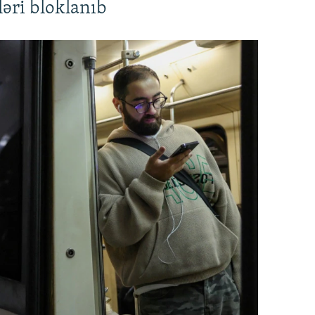
əri bloklanıb