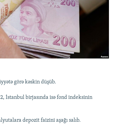
iyyətə görə kəskin düşüb.
2, İstanbul birjasında isə fond indeksinin
yutalara depozit faizini aşağı salıb.