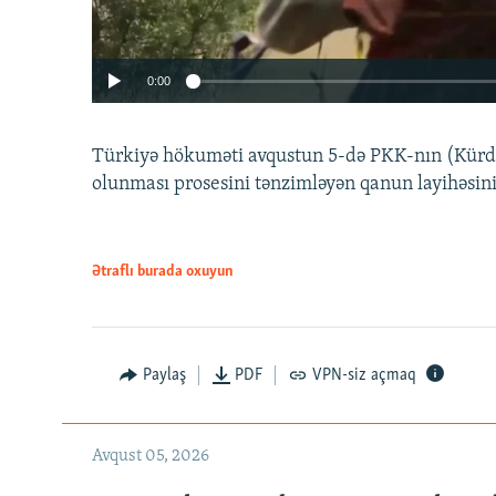
0:00
Türkiyə hökuməti avqustun 5-də PKK-nın (Kürdüs
olunması prosesini tənzimləyən qanun layihəsin
Ətraflı burada oxuyun
Auto
240p
720p
Paylaş
PDF
VPN-siz açmaq
Avqust 05, 2026