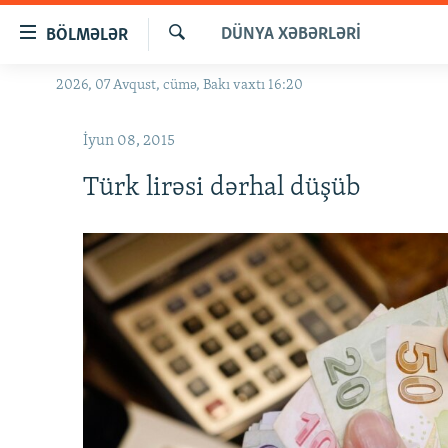
Keçid
DÜNYA XƏBƏRLƏRI
BÖLMƏLƏR
linkləri
Axtar
Əsas
2026, 07 Avqust, cümə, Bakı vaxtı 16:20
GÜNDƏM
məzmuna
#İZAHLA
qayıt
İyun 08, 2015
Əsas
KORRUPSIOMETR
naviqasiyaya
Türk lirəsi dərhal düşüb
#ƏSLINDƏ
qayıt
Axtarışa
FƏRQƏ BAX
keç
QANUNI DOĞRU
ARAŞDIRMA
MULTIMEDIA
RADIO ARXIV
VIDEO
HAQQIMIZDA
FOTOQALEREYA
OXU ZALI