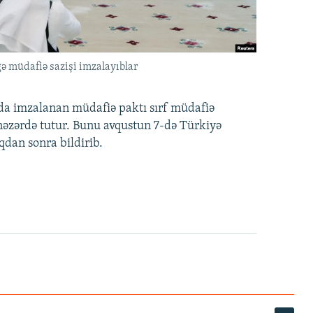
ə müdafiə sazişi imzalayıblar
nda imzalanan müdafiə paktı sırf müdafiə
i nəzərdə tutur. Bunu avqustun 7-də Türkiyə
qdan sonra bildirib.