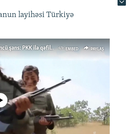
anun layihəsi Türkiyə
Türkiyənin dönüş nöqtəsi, ya Ərdoğana üçüncü şans: PKK ilə qəfil barışıq nə deməkdir?
EMBED
PAYLAŞ
currently available