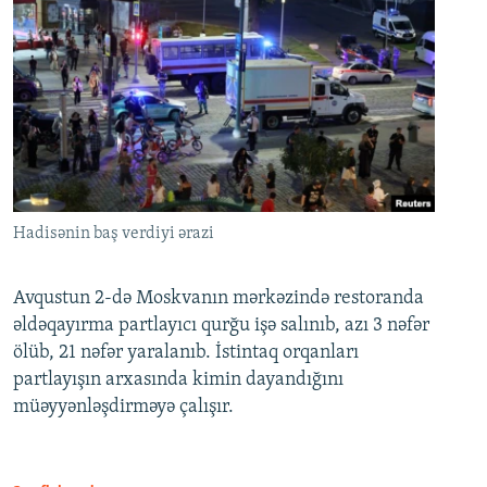
Hadisənin baş verdiyi ərazi
Avqustun 2-də Moskvanın mərkəzində restoranda
əldəqayırma partlayıcı qurğu işə salınıb, azı 3 nəfər
ölüb, 21 nəfər yaralanıb. İstintaq orqanları
partlayışın arxasında kimin dayandığını
müəyyənləşdirməyə çalışır.