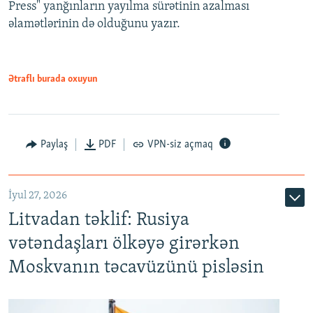
Press" yanğınların yayılma sürətinin azalması
əlamətlərinin də olduğunu yazır.
Ətraflı burada oxuyun
Paylaş
PDF
VPN-siz açmaq
İyul 27, 2026
Litvadan təklif: Rusiya
vətəndaşları ölkəyə girərkən
Moskvanın təcavüzünü pisləsin