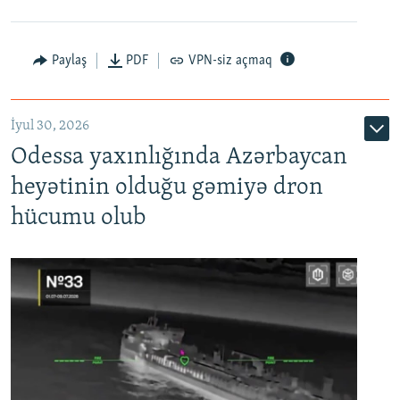
Paylaş
PDF
VPN-siz açmaq
İyul 30, 2026
Odessa yaxınlığında Azərbaycan
heyətinin olduğu gəmiyə dron
hücumu olub