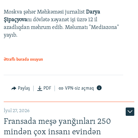
Moskva şəhər Məhkəməsi jurnalist
Darya
Şipaçyova
nı dövlətə xəyanət işi üzrə 12 il
azadlıqdan məhrum edib. Məlumatı "Mediazona"
yayıb.
Ətraflı burada oxuyun
Paylaş
PDF
VPN-siz açmaq
İyul 27, 2026
Fransada meşə yanğınları 250
mindən çox insanı evindən