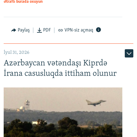
Ətraflı burada oxuyun
Paylaş
PDF
VPN-siz açmaq
İyul 31, 2026
Azərbaycan vətəndaşı Kiprdə
İrana casusluqda ittiham olunur