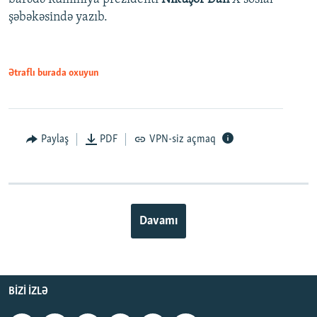
şəbəkəsində yazıb.
Ətraflı burada oxuyun
Paylaş
PDF
VPN-siz açmaq
Davamı
BIZI IZLƏ