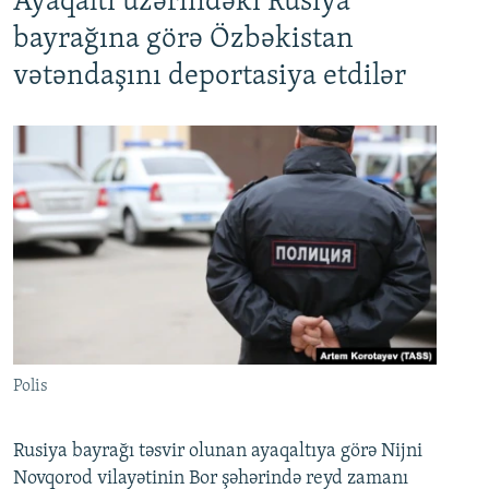
Ayaqaltı üzərindəki Rusiya
bayrağına görə Özbəkistan
vətəndaşını deportasiya etdilər
Polis
Rusiya bayrağı təsvir olunan ayaqaltıya görə Nijni
Novqorod vilayətinin Bor şəhərində reyd zamanı