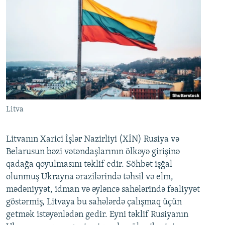
Litva
Litvanın Xarici İşlər Nazirliyi (XİN) Rusiya və
Belarusun bəzi vətəndaşlarının ölkəyə girişinə
qadağa qoyulmasını təklif edir. Söhbət işğal
olunmuş Ukrayna ərazilərində təhsil və elm,
mədəniyyət, idman və əyləncə sahələrində fəaliyyət
göstərmiş, Litvaya bu sahələrdə çalışmaq üçün
getmək istəyənlədən gedir. Eyni təklif Rusiyanın