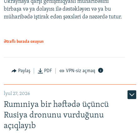
Ukraynaya qarşı genişmiqyaslı müharibəsini
birbaşa və ya dolayısı ilə dəstəkləyən və ya bu
müharibədə iştirak edən şəxsləri də nəzərdə tutur.
Ətraflı burada oxuyun
Paylaş
PDF
VPN-siz açmaq
İyul 27, 2026
Rumıniya bir həftədə üçüncü
Rusiya dronunu vurduğunu
açıqlayıb