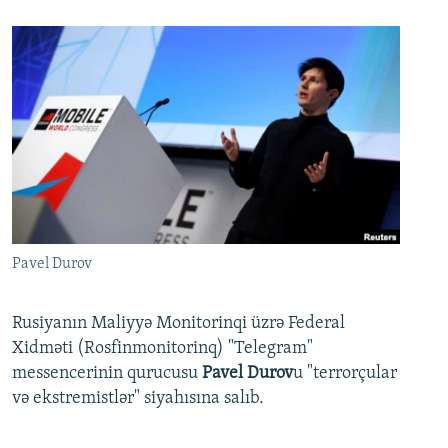
Pavel Durov
Rusiyanın Maliyyə Monitorinqi üzrə Federal
Xidməti (Rosfinmonitorinq) "Telegram"
messencerinin qurucusu
Pavel Durov
u "terrorçular
və ekstremistlər" siyahısına salıb.