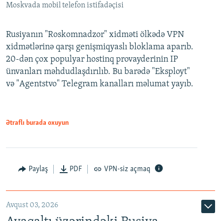
Moskvada mobil telefon istifadəçisi
Rusiyanın "Roskomnadzor" xidməti ölkədə VPN
xidmətlərinə qarşı genişmiqyaslı bloklama aparıb.
20-dən çox populyar hostinq provayderinin IP
ünvanları məhdudlaşdırılıb. Bu barədə "Eksployt"
və "Agentstvo" Telegram kanalları məlumat yayıb.
Ətraflı burada oxuyun
Paylaş
PDF
VPN-siz açmaq
Avqust 03, 2026