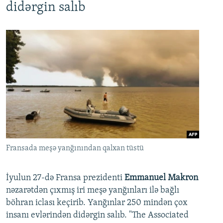
didərgin salıb
Fransada meşə yanğınından qalxan tüstü
İyulun 27-də Fransa prezidenti
Emmanuel Makron
nəzarətdən çıxmış iri meşə yanğınları ilə bağlı
böhran iclası keçirib. Yanğınlar 250 mindən çox
insanı evlərindən didərgin salıb. "The Associated