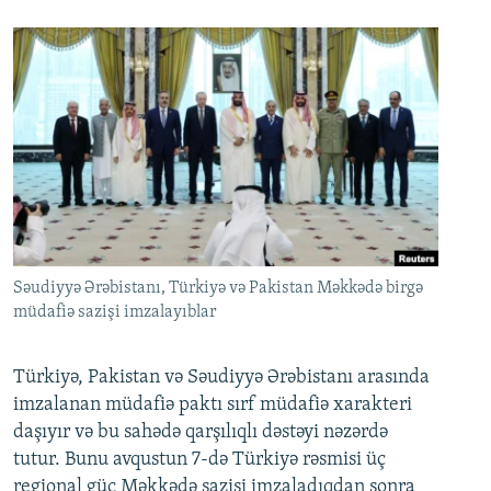
Səudiyyə Ərəbistanı, Türkiyə və Pakistan Məkkədə birgə
müdafiə sazişi imzalayıblar
Türkiyə, Pakistan və Səudiyyə Ərəbistanı arasında
imzalanan müdafiə paktı sırf müdafiə xarakteri
daşıyır və bu sahədə qarşılıqlı dəstəyi nəzərdə
tutur. Bunu avqustun 7-də Türkiyə rəsmisi üç
regional güc Məkkədə sazişi imzaladıqdan sonra