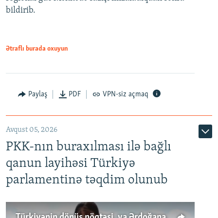
bildirib.
Ətraflı burada oxuyun
Paylaş
PDF
VPN-siz açmaq
Avqust 05, 2026
PKK-nın buraxılması ilə bağlı
qanun layihəsi Türkiyə
parlamentinə təqdim olunub
Türkiyənin dönüş nöqtəsi, ya Ərdoğana üçüncü şans: PKK ilə qəfil barışıq nə deməkdir?