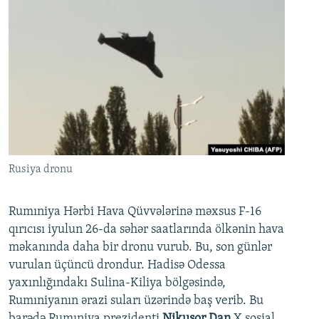
Rusiya dronu
Rumıniya Hərbi Hava Qüvvələrinə məxsus F-16
qırıcısı iyulun 26-da səhər saatlarında ölkənin hava
məkanında daha bir dronu vurub. Bu, son günlər
vurulan üçüncü drondur. Hadisə Odessa
yaxınlığındakı Sulina-Kiliya bölgəsində,
Rumıniyanın ərazi suları üzərində baş verib. Bu
barədə Rumıniya prezidenti
Nikuşor Dan
X sosial