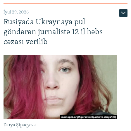
İyul 29, 2026
Rusiyada Ukraynaya pul
göndərən jurnalistə 12 il həbs
cəzası verilib
Darya Şipaçyova