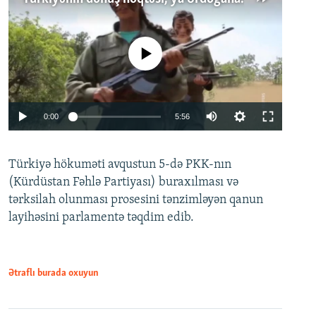
No media source currently available
Auto
0:00
5:56
240p
Türkiyə hökuməti avqustun 5-də PKK-nın
360p
(Kürdüstan Fəhlə Partiyası) buraxılması və
480p
Auto
240p
360p
480p
tərksilah olunması prosesini tənzimləyən qanun
720p
layihəsini parlamentə təqdim edib.
720p
1080p
1080p
Ətraflı burada oxuyun