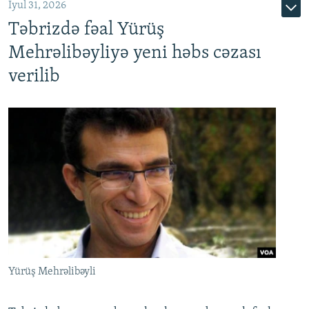
İyul 31, 2026
Təbrizdə fəal Yürüş
Mehrəlibəyliyə yeni həbs cəzası
verilib
Yürüş Mehrəlibəyli