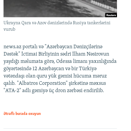
Ukrayna Qara və Azov dənizlərində Rusiya tankerlərini
vurub
news.az portalı və "Azərbaycan Dənizçilərinə
Dəstək" İctimai Birliyinin sədri İlham Nəsirovun
yaydığı məlumata görə, Odessa limanı yaxınlığında
göyərtəsində 12 Azərbaycan və bir Türkiyə
vətəndaşı olan quru yük gəmisi hücuma məruz
qalıb. "Albatros Corporation" şirkətinə məxsus
"ATA-2" adlı gəmiyə üç dron zərbəsi endirilib.
Ətraflı burada oxuyun