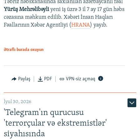
Təbriz həbsxanasında saxlanılan azərbaycanlı fəal
Yürüş Mehrəlibəyli
yeni iş üzrə 3 il 7 ay 17 gün həbs
cəzasına məhkum edilib. Xəbəri İnsan Haqları
Fəallarının Xəbər Agentliyi (
HRANA
) yayıb.
Ətraflı burada oxuyun
Paylaş
PDF
VPN-siz açmaq
İyul 30, 2026
'Telegram'ın qurucusu
'terrorçular və ekstremistlər'
siyahısında