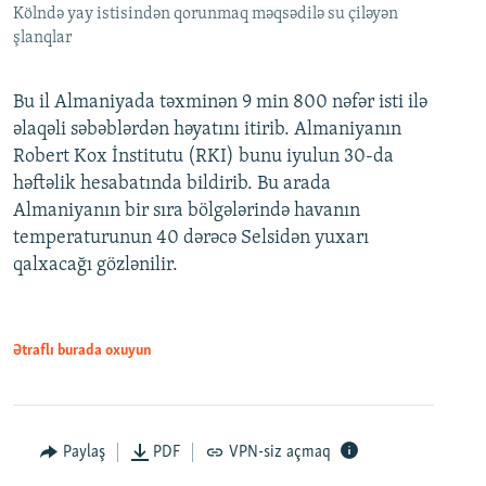
Kölndə yay istisindən qorunmaq məqsədilə su çiləyən
şlanqlar
Bu il Almaniyada təxminən 9 min 800 nəfər isti ilə
əlaqəli səbəblərdən həyatını itirib. Almaniyanın
Robert Kox İnstitutu (RKI) bunu iyulun 30-da
həftəlik hesabatında bildirib. Bu arada
Almaniyanın bir sıra bölgələrində havanın
temperaturunun 40 dərəcə Selsidən yuxarı
qalxacağı gözlənilir.
Ətraflı burada oxuyun
Paylaş
PDF
VPN-siz açmaq