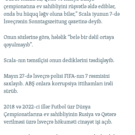
çempionatına ev sahibliyini rüşvətlə əldə ediblər,
onda bu hüquq ləğv oluna bilər,” Scala iyunun 7-də
İsveçrənin Sonntagszeitung qəzetinə deyib.
Onun sözlərinə görə, hələlik “belə bir dəlil ortaya
qoyulmayıb”.
Scala-nın təmsilçisi onun dediklərini təsdiqləyib.
Mayın 27-də İsveçrə polisi FIFA-nın 7 rəsmisini
saxlayıb. ABŞ onlara korrupsiya ittihamları irəli
sürüb.
2018 və 2022-ci illər Futbol üzr Dünya
Çempionatlarına ev sahibliyinin Rusiya və Qətərə
verilməsi üzrə İsveçrə hökuməti cinayət işi açıb.