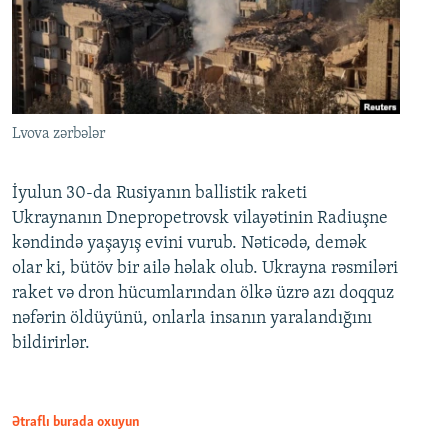
Lvova zərbələr
İyulun 30-da Rusiyanın ballistik raketi
Ukraynanın Dnepropetrovsk vilayətinin Radiuşne
kəndində yaşayış evini vurub. Nəticədə, demək
olar ki, bütöv bir ailə həlak olub. Ukrayna rəsmiləri
raket və dron hücumlarından ölkə üzrə azı doqquz
nəfərin öldüyünü, onlarla insanın yaralandığını
bildirirlər.
Ətraflı burada oxuyun