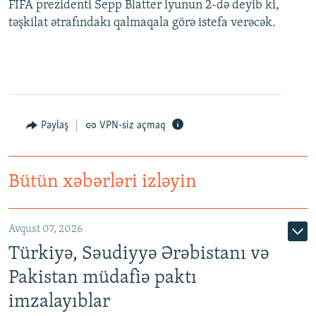
FIFA prezidenti Sepp Blatter iyunun 2-də deyib ki,
təşkilat ətrafındakı qalmaqala görə istefa verəcək.
Paylaş
VPN-siz açmaq
Bütün xəbərləri izləyin
Avqust 07, 2026
Türkiyə, Səudiyyə Ərəbistanı və
Pakistan müdafiə paktı
imzalayıblar