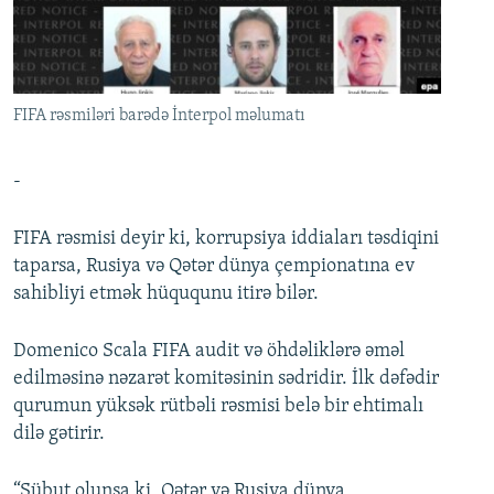
İNFOQRAFIKA
AZƏRBAYCAN ƏDƏBIYYATI KITABXANASI
MISSIYAMIZ
BIZI IZLƏ
KARIKATURA
İSLAM VƏ DEMOKRATIYA
PEŞƏ ETIKASI VƏ JURNALISTIKA STANDARTLARIMIZ
İZ - MƏDƏNIYYƏT PROQRAMI
MATERIALLARIMIZDAN ISTIFADƏ
FIFA rəsmiləri barədə İnterpol məlumatı
AZADLIQRADIOSU MOBIL TELEFONUNUZDA
RFE/RL-in bütün saytları
BIZIMLƏ ƏLAQƏ
-
XƏBƏR BÜLLETENLƏRIMIZ
FIFA rəsmisi deyir ki, korrupsiya iddiaları təsdiqini
taparsa, Rusiya və Qətər dünya çempionatına ev
sahibliyi etmək hüququnu itirə bilər.
Domenico Scala FIFA audit və öhdəliklərə əməl
edilməsinə nəzarət komitəsinin sədridir. İlk dəfədir
qurumun yüksək rütbəli rəsmisi belə bir ehtimalı
dilə gətirir.
“Sübut olunsa ki, Qətər və Rusiya dünya