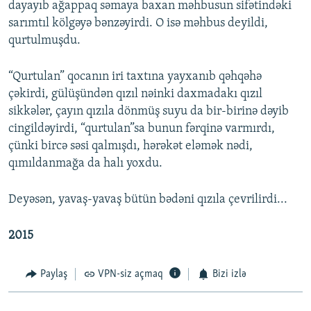
dayayıb ağappaq səmaya baxan məhbusun sifətindəki
sarımtıl kölgəyə bənzəyirdi. O isə məhbus deyildi,
qurtulmuşdu.
“Qurtulan” qocanın iri taxtına yayxanıb qəhqəhə
çəkirdi, gülüşündən qızıl nəinki daxmadakı qızıl
sikkələr, çayın qızıla dönmüş suyu da bir-birinə dəyib
cingildəyirdi, “qurtulan”sa bunun fərqinə varmırdı,
çünki bircə səsi qalmışdı, hərəkət eləmək nədi,
qımıldanmağa da halı yoxdu.
Deyəsən, yavaş-yavaş bütün bədəni qızıla çevrilirdi...
2015
Paylaş
VPN-siz açmaq
Bizi izlə