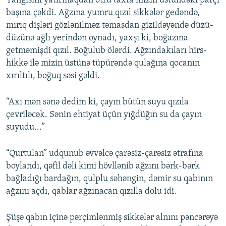
Yanğısını yatırmaqdan ötrü taxta mizin üstündəki parçı
başına çəkdi. Ağzına yumru qızıl sikkələr gedəndə,
mırıq dişləri gözlənilməz təmasdan gizildəyəndə düzü-
düzünə ağlı yerindən oynadı, yaxşı ki, boğazına
getməmişdi qızıl. Boğulub ölərdi. Ağzındakıları hirs-
hikkə ilə mizin üstünə tüpürəndə qulağına qocanın
xırıltılı, boğuq səsi gəldi.
“Axı mən sənə dedim ki, çayın bütün suyu qızıla
çevriləcək. Sənin ehtiyat üçün yığdüğın su da çayın
suyudu...”
“Qurtulan” udqunub əvvəlcə çarəsiz-çarəsiz ətrafına
boylandı, qəfil dəli kimi hövllənib ağzını bərk-bərk
bağladığı bardağın, qulplu səhəngin, dəmir su qabının
ağzını açdı, qablar ağzınacan qızılla dolu idi.
Şüşə qabın içinə pərçimlənmiş sikkələr alnını pəncərəyə