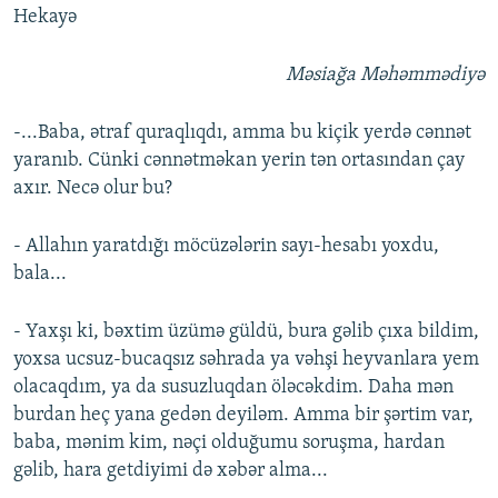
Hekayə
Məsiağa Məhəmmədiyə
-...Baba, ətraf quraqlıqdı, amma bu kiçik yerdə cənnət
yaranıb. Cünki cənnətməkan yerin tən ortasından çay
axır. Necə olur bu?
- Allahın yaratdığı möcüzələrin sayı-hesabı yoxdu,
bala...
- Yaxşı ki, bəxtim üzümə güldü, bura gəlib çıxa bildim,
yoxsa ucsuz-bucaqsız səhrada ya vəhşi heyvanlara yem
olacaqdım, ya da susuzluqdan öləcəkdim. Daha mən
burdan heç yana gedən deyiləm. Amma bir şərtim var,
baba, mənim kim, nəçi olduğumu soruşma, hardan
gəlib, hara getdiyimi də xəbər alma...