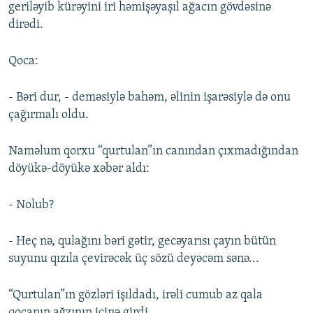
geriləyib kürəyini iri həmişəyaşıl ağacın gövdəsinə
dirədi.
Qoca:
- Bəri dur, - deməsiylə bahəm, əlinin işarəsiylə də onu
çağırmalı oldu.
Naməlum qorxu “qurtulan”ın canından çıxmadığından
döyükə-döyükə xəbər aldı:
- Nolub?
- Heç nə, qulağını bəri gətir, gecəyarısı çayın bütün
suyunu qızıla çevirəcək üç sözü deyəcəm sənə...
“Qurtulan”ın gözləri işıldadı, irəli cumub az qala
qocanın ağzının içinə girdi...