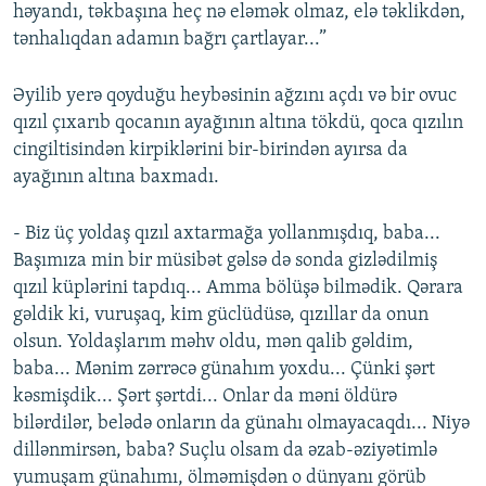
həyandı, təkbaşına heç nə eləmək olmaz, elə təklikdən,
tənhalıqdan adamın bağrı çartlayar...”
Əyilib yerə qoyduğu heybəsinin ağzını açdı və bir ovuc
qızıl çıxarıb qocanın ayağının altına tökdü, qoca qızılın
cingiltisindən kirpiklərini bir-birindən ayırsa da
ayağının altına baxmadı.
- Biz üç yoldaş qızıl axtarmağa yollanmışdıq, baba...
Başımıza min bir müsibət gəlsə də sonda gizlədilmiş
qızıl küplərini tapdıq... Amma bölüşə bilmədik. Qərara
gəldik ki, vuruşaq, kim güclüdüsə, qızıllar da onun
olsun. Yoldaşlarım məhv oldu, mən qalib gəldim,
baba... Mənim zərrəcə günahım yoxdu... Çünki şərt
kəsmişdik... Şərt şərtdi... Onlar da məni öldürə
bilərdilər, belədə onların da günahı olmayacaqdı... Niyə
dillənmirsən, baba? Suçlu olsam da əzab-əziyətimlə
yumuşam günahımı, ölməmişdən o dünyanı görüb