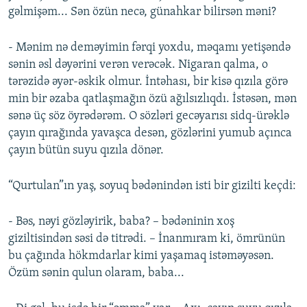
gəlmişəm... Sən özün necə, günahkar bilirsən məni?
- Mənim nə deməyimin fərqi yoxdu, məqamı yetişəndə
sənin əsl dəyərini verən verəcək. Nigaran qalma, o
tərəzidə əyər-əskik olmur. İntəhası, bir kisə qızıla görə
min bir əzaba qatlaşmağın özü ağılsızlıqdı. İstəsən, mən
sənə üç söz öyrədərəm. O sözləri gecəyarısı sidq-ürəklə
çayın qırağında yavaşca desən, gözlərini yumub açınca
çayın bütün suyu qızıla dönər.
“Qurtulan”ın yaş, soyuq bədənindən isti bir gizilti keçdi:
- Bəs, nəyi gözləyirik, baba? – bədəninin xoş
giziltisindən səsi də titrədi. – İnanmıram ki, ömrünün
bu çağında hökmdarlar kimi yaşamaq istəməyəsən.
Özüm sənin qulun olaram, baba...