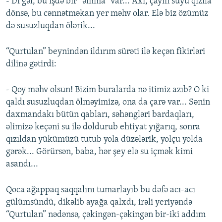
- Di gəl, bu işdə bir “əmma” var... Axı, çayın suyu qızıla
dönsə, bu cənnətməkan yer məhv olar. Elə biz özümüz
də susuzluqdan ölərik...
“Qurtulan” beynindən ildırım sürəti ilə keçən fikirləri
dilinə gətirdi:
- Qoy məhv olsun! Bizim buralarda nə itimiz azıb? O ki
qaldı susuzluqdan ölməyimizə, ona da çarə var... Sənin
daxmandakı bütün qabları, səhəngləri bardaqları,
əlimizə keçəni su ilə doldurub ehtiyat yığarıq, sonra
qızıldan yükümüzü tutub yola düzələrik, yolçu yolda
gərək... Görürsən, baba, hər şey elə su içmək kimi
asandı...
Qoca ağappaq saqqalını tumarlayıb bu dəfə acı-acı
gülümsündü, dikəlib ayağa qalxdı, irəli yeriyəndə
“Qurtulan” nədənsə, çəkingən-çəkingən bir-iki addım