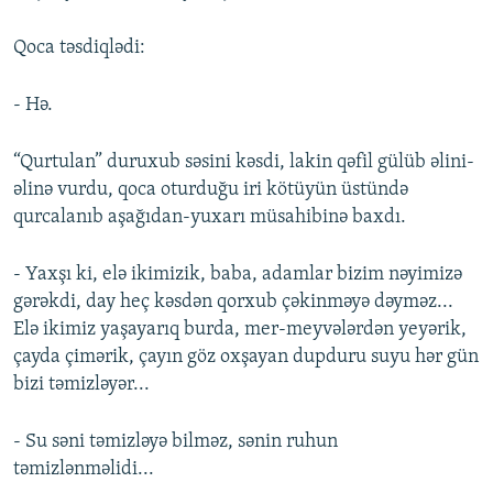
Qoca təsdiqlədi:
- Hə.
“Qurtulan” duruxub səsini kəsdi, lakin qəfil gülüb əlini-
əlinə vurdu, qoca oturduğu iri kötüyün üstündə
qurcalanıb aşağıdan-yuxarı müsahibinə baxdı.
- Yaxşı ki, elə ikimizik, baba, adamlar bizim nəyimizə
gərəkdi, day heç kəsdən qorxub çəkinməyə dəyməz...
Elə ikimiz yaşayarıq burda, mer-meyvələrdən yeyərik,
çayda çimərik, çayın göz oxşayan dupduru suyu hər gün
bizi təmizləyər...
- Su səni təmizləyə bilməz, sənin ruhun
təmizlənməlidi...