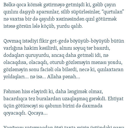
Bəlkə qoca kömək gətirməyə getmişdi ki, gəlib çayın
qızılını daşıyıb aparsınlar, silib süpürləsinlər, “qurtulan”
nə vaxtsa bir də qayıdıb xəzinəsindən qızıl götürmək
istəsə görsün lələ köçüb, yurdu qalıb.
Qovmaq istədiyi fikir get-gedə böyüyüb-böyüyüb bütün
varlığına hakim kəsilirdi, alnını soyuq tər basırdı,
dodaqları quruyurdu, ancaq daha getməli idi, nə
olacaqdısa, olacaqdı, oturub gözləməyin mənası yoxdu,
gözləməyin sonu faciəli ola bilərdi, necə ki, qızılaxtaran
yoldaşları... nə isə... Allaha pənah...
Fəhmən hiss eləyirdi ki, daha ləngimək olmaz,
bacardıqca tez buralardan uzaqlaşmaq gərəkdi. Ehtiyat
üçün götürəcəyi su qabının birini də daxmada
qoyacaqdı. Qocaya...