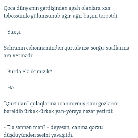
Qoca dünyanın gərdişindən agah olanlara xas
təbəssümlə gülümsünüb ağır-ağır başını tərpətdi:
- Yaxşı.
Səhranın cəhənnəmindən qurtulansa sorğu-suallarına
ara vermədi:
- Burda elə ikimizik?
- Hə.
“Qurtulan” qulaqlarına inanmırmış kimi gözlərini
bərəldib ürkək-ürkək yan-yörəyə nəzər yetirdi:
- Elə sənnən mən? – deyəsən, canına qorxu
düşdüyündən səsini yavaşıtdı.