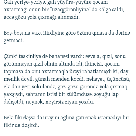
Gah yeriyə-yeriyə, gah yüyürə-yüyürə qocanı
axtarmağı onun bir “uzaqgörənliyinə” də kölgə saldı,
gecə gözü yola çıxmağı alınmadı.
Boş-boşuna vaxt itirdiyinə görə özünü qınasa da dərinə
getmədi.
Çünki təskinliyə də bəhanəsi vardı; əvvəla, qızıl, sonu
görünməyən qızıl əlinin altında idi, ikincisi, qocanı
tapmasa da onu axtarmaqla ürəyi rahatlamışdı ki, day
mənlik deyil, günah məndən keçdi, nəhayət, üçüncüsü,
elə dan yeri söküləndə, göz-gözü görəndə yola çıxmaq
yaxşıydı, səhranın istisi bir zülümdüsə, soyuğu lap
dəhşətdi, neynək, xeyirsiz ziyan yoxdu.
Belə fikirləşsə də ürəyini ağlına gətirmək istəmədiyi bir
fikir də deşirdi.