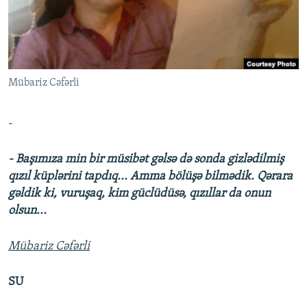
İNFOQRAFIKA
AZƏRBAYCAN ƏDƏBIYYATI KITABXANASI
MISSIYAMIZ
BIZI IZLƏ
KARIKATURA
İSLAM VƏ DEMOKRATIYA
PEŞƏ ETIKASI VƏ JURNALISTIKA STANDARTLARIMIZ
İZ - MƏDƏNIYYƏT PROQRAMI
MATERIALLARIMIZDAN ISTIFADƏ
Mübariz Cəfərli
AZADLIQRADIOSU MOBIL TELEFONUNUZDA
RFE/RL-in bütün saytları
BIZIMLƏ ƏLAQƏ
-
XƏBƏR BÜLLETENLƏRIMIZ
- Başımıza min bir müsibət gəlsə də sonda gizlədilmiş
qızıl küplərini tapdıq... Amma bölüşə bilmədik. Qərara
gəldik ki, vuruşaq, kim güclüdüsə, qızıllar da onun
olsun...
Mübariz Cəfərli
SU