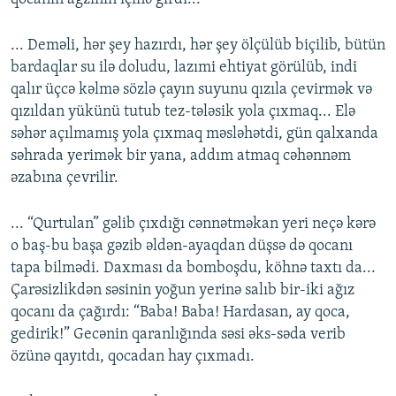
... Deməli, hər şey hazırdı, hər şey ölçülüb biçilib, bütün
bardaqlar su ilə doludu, lazımi ehtiyat görülüb, indi
qalır üçcə kəlmə sözlə çayın suyunu qızıla çevirmək və
qızıldan yükünü tutub tez-tələsik yola çıxmaq... Elə
səhər açılmamış yola çıxmaq məsləhətdi, gün qalxanda
səhrada yerimək bir yana, addım atmaq cəhənnəm
əzabına çevrilir.
... “Qurtulan” gəlib çıxdığı cənnətməkan yeri neçə kərə
o baş-bu başa gəzib əldən-ayaqdan düşsə də qocanı
tapa bilmədi. Daxması da bomboşdu, köhnə taxtı da...
Çarəsizlikdən səsinin yoğun yerinə salıb bir-iki ağız
qocanı da çağırdı: “Baba! Baba! Hardasan, ay qoca,
gedirik!” Gecənin qaranlığında səsi əks-səda verib
özünə qayıtdı, qocadan hay çıxmadı.