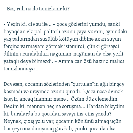
- Bəs, ruh nə ilə təmizlənir ki?
- Yəqin ki, elə su ilə... – qoca gözlərini yumdu, sanki
bayaqdan elə pal-paltarlı özünü çaya vuranı, əynindəki
yaş paltarından süzülüb kötüyün dibinə axan suyun
fərqinə varmayanı görmək istəmirdi, çünki görsəydi
dilinin ucundakıları nagüman-nagüman da olsa yerli-
yataqlı deyə bilməzdi. – Amma can özü hazır olmalıdı
təmizlənməyə...
Deyəsən, qocanın sözlərindən “qurtulan”ın ağlı bir şey
kəsmədi və ürəyində özünü qınadı. “Qoca nəsə demək
istəyir, ancaq inanmır mənə... Özüm düz eləmədim.
Dedim ki, mənnən heç nə soruşma... Hardan biləydim
ki, buralarda bu qocadan savayı ins-cins yoxdu?
Neynək, çıxış yolu var, qocanın könlünü almaq üçün
hər şeyi ona danışmaq gərəkdi, çünki qoca da olsa