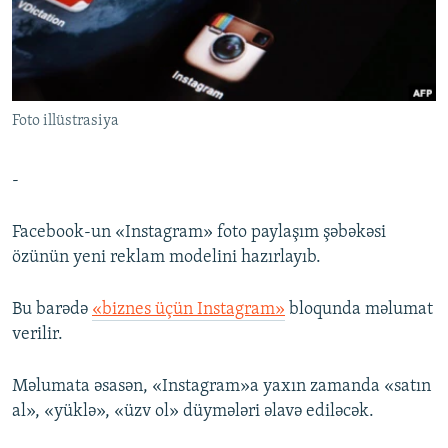
İNFOQRAFIKA
AZƏRBAYCAN ƏDƏBIYYATI KITABXANASI
MISSIYAMIZ
BIZI IZLƏ
KARIKATURA
İSLAM VƏ DEMOKRATIYA
PEŞƏ ETIKASI VƏ JURNALISTIKA STANDARTLARIMIZ
İZ - MƏDƏNIYYƏT PROQRAMI
MATERIALLARIMIZDAN ISTIFADƏ
Foto illüstrasiya
AZADLIQRADIOSU MOBIL TELEFONUNUZDA
RFE/RL-in bütün saytları
BIZIMLƏ ƏLAQƏ
-
XƏBƏR BÜLLETENLƏRIMIZ
Facebook-un «Instagram» foto paylaşım şəbəkəsi
özünün yeni reklam modelini hazırlayıb.
Bu barədə
«biznes üçün Instagram»
bloqunda məlumat
verilir.
Məlumata əsasən, «Instagram»a yaxın zamanda «satın
al», «yüklə», «üzv ol» düymələri əlavə ediləcək.