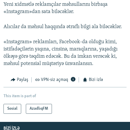
Yeni xidmətlə reklamçılar məhsullarını birbaşa
«Instagram»dan sata biləcəklər.
Alıcılar da məhsul haqqında ətraflı bilgi ala biləcəklər.
«Instagram» reklamları, Facebook-da olduğu kimi,
istifadəçilərin yaşına, cinsinə, maraqlarına, yaşadığı
ölkəyə görə təqdim edəcək. Bu da imkan verəcək ki,
məhsul potensial müştəriyə ünvanlansın.
Paylaş
VPN-siz açmaq
Bizi izlə
This item is part of
Sosial
AzadlıqFM
BIZI IZLƏ